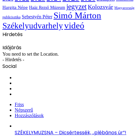
jegyzet
Kolozsvár
Hargita Népe
Haáz Rezső Múzeum
Magyarország
Simó Márton
Sebestyén Péter
publicisztika
videó
Székelyudvarhely
Hirdetés
Időjárás
You need to set the Location.
- Hirdetés -
Social
Facebook
X
YouTube
Instagram
Friss
Népszerű
Hozzászólások
SZÉKELYMUZSNA – Dicsértessék, „plébános úr”!