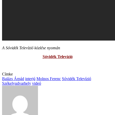
A Sóvidék Televízió közlése nyomán
Sóvidék Televízió
Címke
Balázs Árpád
interjú
Molnos Ferenc
Sóvidék Televízió
Székelyudvarhely
videó
Send
an
email