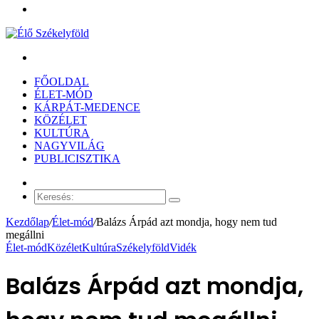
Menü
Keresés:
FŐOLDAL
ÉLET-MÓD
KÁRPÁT-MEDENCE
KÖZÉLET
KULTÚRA
NAGYVILÁG
PUBLICISZTIKA
Véletlen
cikk
Keresés:
Kezdőlap
/
Élet-mód
/
Balázs Árpád azt mondja, hogy nem tud
megállni
Élet-mód
Közélet
Kultúra
Székelyföld
Vidék
Balázs Árpád azt mondja,