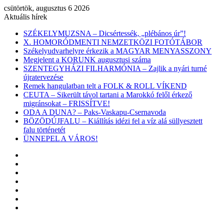
csütörtök, augusztus 6 2026
Aktuális hírek
SZÉKELYMUZSNA – Dicsértessék, „plébános úr”!
X. HOMORÓDMENTI NEMZETKÖZI FOTÓTÁBOR
Székelyudvarhelyre érkezik a MAGYAR MENYASSZONY
Megjelent a KORUNK augusztusi száma
SZENTEGYHÁZI FILHARMÓNIA – Zajlik a nyári turné
újratervezése
Remek hangulatban telt a FOLK & ROLL VÍKEND
CEUTA – Sikerült távol tartani a Marokkó felől érkező
migránsokat – FRISSÍTVE!
ODA A DUNA? – Paks-Vaskapu-Csernavoda
BÖZÖDÚJFALU – Kiállítás idézi fel a víz alá süllyesztett
falu történetét
ÜNNEPEL A VÁROS!
Facebook
X
YouTube
Instagram
Belépés
Véletlen
cikk
Oldalsáv