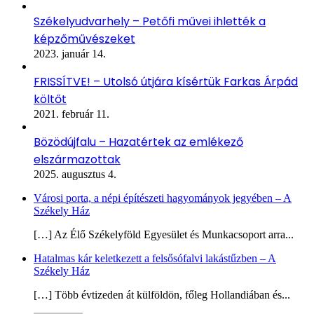
Székelyudvarhely – Petőfi művei ihlették a
képzőművészeket
2023. január 14.
FRISSÍTVE! – Utolsó útjára kísértük Farkas Árpád
költőt
2021. február 11.
Bözödújfalu – Hazatértek az emlékező
elszármazottak
2025. augusztus 4.
Városi porta, a népi építészeti hagyományok jegyében – A
Székely Ház
[…] Az Élő Székelyföld Egyesület és Munkacsoport arra...
Hatalmas kár keletkezett a felsősófalvi lakástűzben – A
Székely Ház
[…] Több évtizeden át külföldön, főleg Hollandiában és...