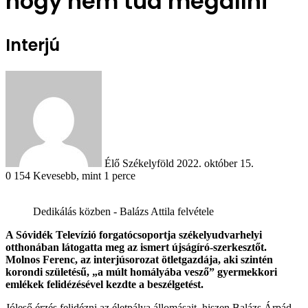
hogy nem tud megállni
Interjú
Send
an
email
Élő Székelyföld
2022. október 15.
0
154
Kevesebb, mint 1 perce
Dedikálás közben - Balázs Attila felvétele
A Sóvidék Televízió forgatócsoportja székelyudvarhelyi
otthonában látogatta meg az ismert újságíró-szerkesztőt.
Molnos Ferenc, az interjúsorozat ötletgazdája, aki szintén
korondi születésű, „a múlt homályába vesző” gyermekkori
emlékek felidézésével kezdte a beszélgetést.
Jóleső érzés felidézni az életpálya állomásait, hiszen Balázs Árpád