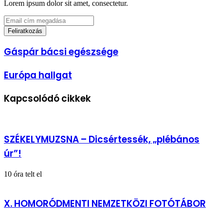
Lorem ipsum dolor sit amet, consectetur.
Email
cím
megadása
Gáspár
Gáspár bácsi egészsége
bácsi
egészsége
Európa
Európa hallgat
hallgat
Kapcsolódó cikkek
SZÉKELYMUZSNA – Dicsértessék, „plébános
úr”!
10 óra telt el
X. HOMORÓDMENTI NEMZETKÖZI FOTÓTÁBOR