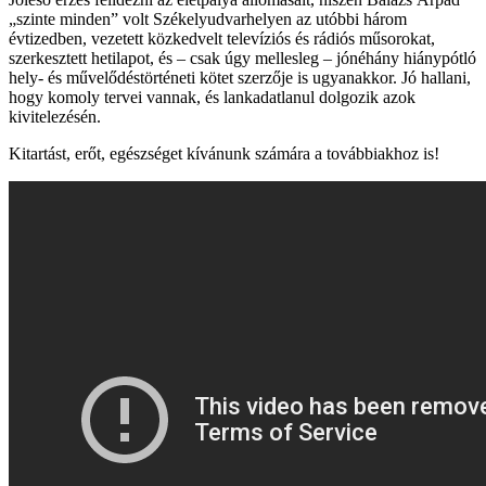
„szinte minden” volt Székelyudvarhelyen az utóbbi három
évtizedben, vezetett közkedvelt televíziós és rádiós műsorokat,
szerkesztett hetilapot, és – csak úgy mellesleg – jónéhány hiánypótló
hely- és művelődéstörténeti kötet szerzője is ugyanakkor. Jó hallani,
hogy komoly tervei vannak, és lankadatlanul dolgozik azok
kivitelezésén.
Kitartást, erőt, egészséget kívánunk számára a továbbiakhoz is!