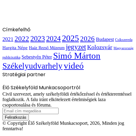
Címkefelhő
2025
2022
2023
2024
2026
2021
Budapest
Csíkszereda
jegyzet
Kolozsvár
Hargita Népe
Haáz Rezső Múzeum
Magyarország
Simó Márton
Sebestyén Péter
publicisztika
videó
Székelyudvarhely
Stratégiai partner
Élő Székelyföld Munkacsoportról
Civil szervezet, amely székelyföldi értékőrzéssel és értékteremtéssel
foglalkozik. A falu iránt elkötelezett értelmiségiek laza
csoportosulása és fóruma.
Email
cím
megadása
© Copyright Élő Székelyföld Munkacsoport, 2026, Minden jog
fenntartva!