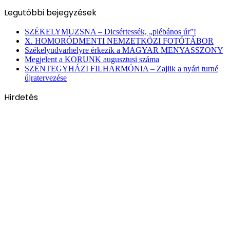
Legutóbbi bejegyzések
SZÉKELYMUZSNA – Dicsértessék, „plébános úr”!
X. HOMORÓDMENTI NEMZETKÖZI FOTÓTÁBOR
Székelyudvarhelyre érkezik a MAGYAR MENYASSZONY
Megjelent a KORUNK augusztusi száma
SZENTEGYHÁZI FILHARMÓNIA – Zajlik a nyári turné
újratervezése
Hirdetés