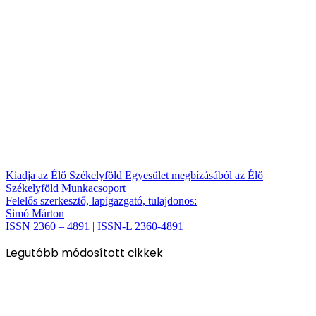
Kiadja az Élő Székelyföld Egyesület megbízásából az Élő
Székelyföld Munkacsoport
Felelős szerkesztő, lapigazgató, tulajdonos:
Simó Márton
ISSN 2360 – 4891 | ISSN-L 2360-4891
Legutóbb módosított cikkek