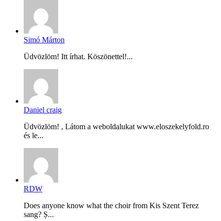
Simó Márton
Üdvözlöm! Itt írhat. Köszönettel!...
Daniel craig
Üdvözlöm! , Látom a weboldalukat www.eloszekelyfold.ro
és le...
RDW
Does anyone know what the choir from Kis Szent Terez
sang? Ș...