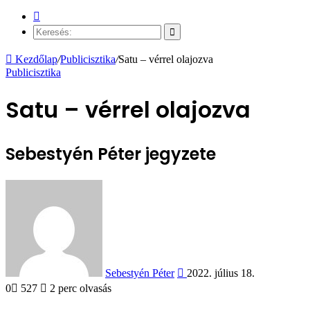
Véletlen
cikk
Keresés:
Kezdőlap
/
Publicisztika
/
Satu – vérrel olajozva
Publicisztika
Satu – vérrel olajozva
Sebestyén Péter jegyzete
Send
an
email
Sebestyén Péter
2022. július 18.
0
527
2 perc olvasás