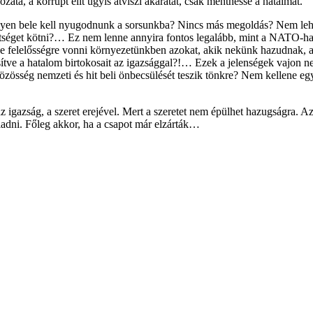
zata, a korrupt elit úgyis átviszi akaratát, csak menthesse a hatalmát.
nnyen bele kell nyugodnunk a sorsunkba? Nincs más megoldás? Nem le
vetséget kötni?… Ez nem lenne annyira fontos legalább, mint a NATO-h
e felelősségre vonni környezetünkben azokat, akik nekünk hazudnak, a
besítve a hatalom birtokosait az igazsággal?!… Ezek a jelenségek vajon
közösség nemzeti és hit beli önbecsülését teszik tönkre? Nem kellene eg
z igazság, a szeret erejével. Mert a szeretet nem épülhet hazugságra. Az
aladni. Főleg akkor, ha a csapot már elzárták…