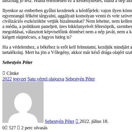
látszólag jó lesz. Hiába értelmetlen ez a keménykedés, hiába a nép áldo
Ilyenkor az emberben gyűlni kezdenek a kérdőjelek: vajon ilyen kö
egyenrangú félként tárgyalni, aggályait komolyan venni és vele szö
civilizációs eszközökbe vetjük bizalmunkat? Nem lehetne, nem kellen
a média, a politikum paneljeit, üres bikkfanyelvét félresöprik, szem
megoldásai, választott képviselőink döntései nem a nép javát, nem a 
kiégett olajmécses, a fagyos hideg is?
Ha a védelemhez, a békéhez is erőt kell felmutatni, kezdjük mindjárt a
tartalékolaj. Mert ha jön a Vőlegény, akkor már késő drága olajért sz
Sebestyén Péter
Címke
2022
jegyzet
Satu vérrel olajozva
Sebestyén Péter
Send
an
email
Sebestyén Péter
2022. július 18.
0
527
2 perc olvasás