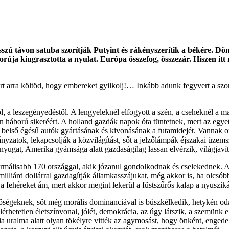
ú távon satuba szorítják Putyint és rákényszerítik a békére. Dönte
orúja kiugrasztotta a nyulat. Európa összefog, összezár. Hiszen itt
 arra költöd, hogy embereket gyilkolj!… Inkább adunk fegyvert a szom
 a leszegényedéstől. A lengyeleknél elfogyott a szén, a cseheknél a maf
 háború sikeréért. A holland gazdák napok óta tüntetnek, mert az egyetl
 belső égésű autók gyártásának és kivonásának a futamidejét. Vannak 
zatok, lekapcsolják a közvilágítást, sőt a jelzőlámpák éjszakai üzems
yugat, Amerika gyámsága alatt gazdaságilag lassan elvérzik, világjavít
málisabb 170 országgal, akik józanul gondolkodnak és cselekednek. Az
illiárd dollárral gazdagítják államkasszájukat, még akkor is, ha olcsób
a fehéreket ám, mert akkor megint lekerül a füstszűrős kalap a nyuszi
élsőségeknek, sőt még morális dominanciával is büszkélkedik, hetykén
etetlen életszínvonal, jólét, demokrácia, az úgy látszik, a szemünk el
ia uralma alatt olyan tökélyre vitték az agymosást, hogy önként, enged