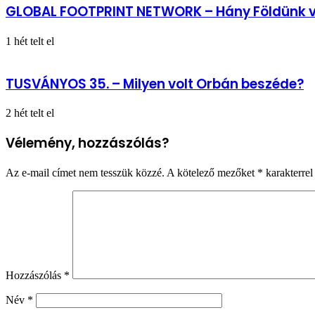
GLOBAL FOOTPRINT NETWORK – Hány Földünk 
1 hét telt el
TUSVÁNYOS 35. – Milyen volt Orbán beszéde?
2 hét telt el
Vélemény, hozzászólás?
Az e-mail címet nem tesszük közzé.
A kötelező mezőket
*
karakterrel 
Hozzászólás
*
Név
*