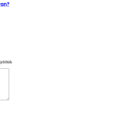
van?
jelöltük