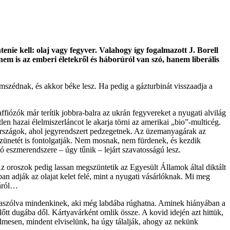
nie kell: olaj vagy fegyver. Valahogy így fogalmazott J. Borell
 nem is az emberi életekről és háborúról van szó, hanem liberális
szédnak, és akkor béke lesz. Ha pedig a gázturbinát visszaadja a
fiózók már terítik jobbra-balra az ukrán fegyvereket a nyugati alvilág
en hazai élelmiszerláncot le akarja törni az amerikai „bio”-multicég.
országok, ahol jegyrendszert pedzegetnek. Az üzemanyagárak az
zünetét is fontolgatják. Nem mosnak, nem fürdenek, és kezdik
ó eszmerendszere – úgy tűnik – lejárt szavatosságú lesz.
 oroszok pedig lassan megszüntetik az Egyesült Államok által diktált
ban adják az olajat kelet felé, mint a nyugati vásárlóknak. Mi meg
káról…
 odaszólva mindenkinek, aki még labdába rúghatna. Aminek hiányában a
őtt dugába dől. Kártyavárként omlik össze. A kovid idején azt hittük,
elmesen, mindent elviselünk, ha úgy tálalják, ahogy az nekünk