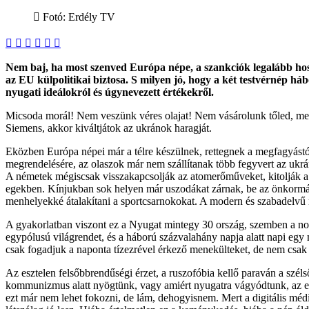
Fotó: Erdély TV
Facebook
X
Reddit
WhatsApp
Megosztás
Nyomtatás
email-
ben
Nem baj, ha most szenved Európa népe, a szankciók legalább hossz
az EU külpolitikai biztosa. S milyen jó, hogy a két testvérnép háb
nyugati ideálokról és úgynevezett értékekről.
Micsoda morál! Nem veszünk véres olajat! Nem vásárolunk tőled, mert
Siemens, akkor kiváltjátok az ukránok haragját.
Eközben Európa népei már a télre készülnek, rettegnek a megfagyástól,
megrendelésére, az olaszok már nem szállítanak több fegyvert az ukrán
A németek mégiscsak visszakapcsolják az atomerőműveket, kitolják a
egekben. Kínjukban sok helyen már uszodákat zárnak, be az önkormány
menhelyekké átalakítani a sportcsarnokokat. A modern és szabadelvű n
A gyakorlatban viszont ez a Nyugat mintegy 30 ország, szemben a nor
egypólusú világrendet, és a háború százvalahány napja alatt napi egy m
csak fogadjuk a naponta tízezrével érkező menekülteket, de nem csak 
Az esztelen felsőbbrendűségi érzet, a ruszofóbia kellő paraván a sz
kommunizmus alatt nyögtünk, vagy amiért nyugatra vágyódtunk, az elérh
ezt már nem lehet fokozni, de lám, dehogyisnem. Mert a digitális méd