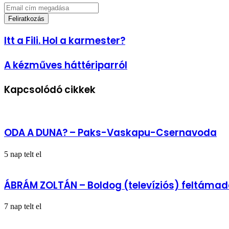
Email
cím
megadása
Itt
Itt a Fili. Hol a karmester?
a
Fili.
A
A kézműves háttériparról
Hol
kézműves
a
háttériparról
karmester?
Kapcsolódó cikkek
ODA A DUNA? – Paks-Vaskapu-Csernavoda
5 nap telt el
ÁBRÁM ZOLTÁN – Boldog (televíziós) feltámad
7 nap telt el