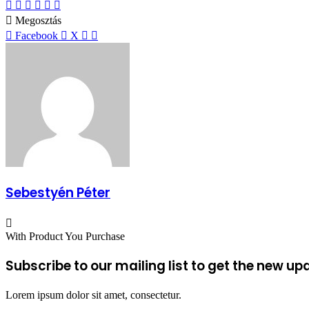
Facebook
X
Reddit
WhatsApp
Megosztás
Nyomtatás
email-
Megosztás
ben
Megosztás
Nyomtatás
Facebook
X
email-
ben
Sebestyén Péter
With Product You Purchase
Subscribe to our mailing list to get the new up
Lorem ipsum dolor sit amet, consectetur.