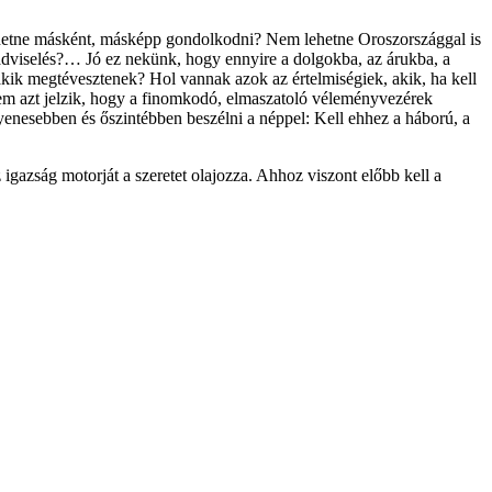
hetne másként, másképp gondolkodni? Nem lehetne Oroszországgal is
adviselés?… Jó ez nekünk, hogy ennyire a dolgokba, az árukba, a
kik megtévesztenek? Hol vannak azok az értelmiségiek, akik, ha kell
 nem azt jelzik, hogy a finomkodó, elmaszatoló véleményvezérek
yenesebben és őszintébben beszélni a néppel: Kell ehhez a háború, a
 igazság motorját a szeretet olajozza. Ahhoz viszont előbb kell a