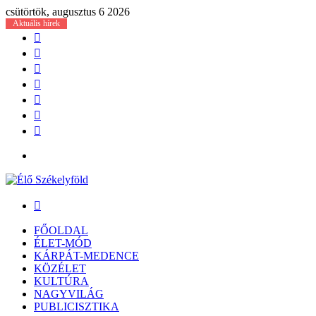
csütörtök, augusztus 6 2026
Aktuális hírek
Facebook
X
YouTube
Instagram
Belépés
Véletlen
cikk
Oldalsáv
Menü
Keresés:
FŐOLDAL
ÉLET-MÓD
KÁRPÁT-MEDENCE
KÖZÉLET
KULTÚRA
NAGYVILÁG
PUBLICISZTIKA