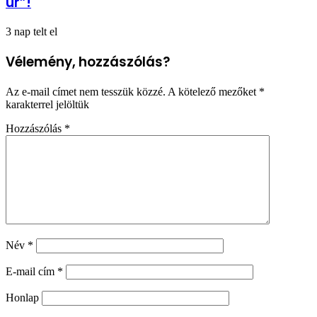
úr”!
3 nap telt el
Vélemény, hozzászólás?
Az e-mail címet nem tesszük közzé.
A kötelező mezőket
*
karakterrel jelöltük
Hozzászólás
*
Név
*
E-mail cím
*
Honlap