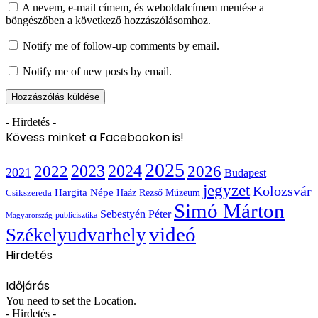
A nevem, e-mail címem, és weboldalcímem mentése a
böngészőben a következő hozzászólásomhoz.
Notify me of follow-up comments by email.
Notify me of new posts by email.
- Hirdetés -
Kövess minket a Facebookon is!
2025
2022
2023
2024
2026
2021
Budapest
jegyzet
Kolozsvár
Hargita Népe
Haáz Rezső Múzeum
Csíkszereda
Simó Márton
Sebestyén Péter
publicisztika
Magyarország
videó
Székelyudvarhely
Hirdetés
Időjárás
You need to set the Location.
- Hirdetés -