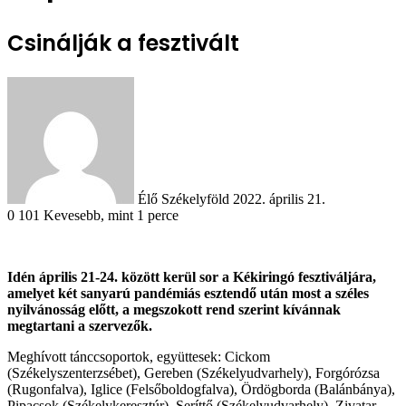
Csinálják a fesztivált
Send
an
email
Élő Székelyföld
2022. április 21.
0
101
Kevesebb, mint 1 perce
Idén április 21-24. között kerül sor a Kékiringó fesztiváljára,
amelyet két sanyarú pandémiás esztendő után most a széles
nyilvánosság előtt, a megszokott rend szerint kívánnak
megtartani a szervezők.
Meghívott tánccsoportok, együttesek: Cickom
(Székelyszenterzsébet), Gereben (Székelyudvarhely), Forgórózsa
(Rugonfalva), Iglice (Felsőboldogfalva), Ördögborda (Balánbánya),
Pipacsok (Székelykeresztúr), Seríttő (Székelyudvarhely), Zivatar