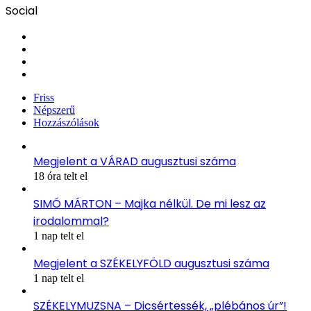
Social
Facebook
X
YouTube
Instagram
Friss
Népszerű
Hozzászólások
Megjelent a VÁRAD augusztusi száma
18 óra telt el
SIMÓ MÁRTON – Majka nélkül. De mi lesz az
irodalommal?
1 nap telt el
Megjelent a SZÉKELYFÖLD augusztusi száma
1 nap telt el
SZÉKELYMUZSNA – Dicsértessék, „plébános úr”!