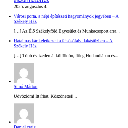
elszármazottak
2025. augusztus 4.
Városi porta, a népi építészeti hagyományok jegyében – A
Székely Ház
[…] Az Élő Székelyföld Egyesület és Munkacsoport arra...
Hatalmas kár keletkezett a felsősófalvi lakástűzben – A
Székely Ház
[…] Több évtizeden át külföldön, főleg Hollandiában és...
Simó Márton
Üdvözlöm! Itt írhat. Köszönettel!...
Daniel craig