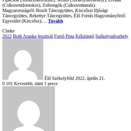
(Csíkszentdomokos), Zsibongók (Csíkszenttamás).
Magyarországról: Bozót Táncegyüttes, Kiscsőszi Ifjúsági
Táncegyüttes, Rekettye Táncegyüttes, Élő Forrás Hagyományőrző
Egyesület (Kiscsősz);…
Tovább
Címke
2022
Both Aranka
fesztivál
Forró Pista
Kékiringó
Székelyudvarhely
Send
an
email
Élő Székelyföld
2022. április 21.
0
101
Kevesebb, mint 1 perce