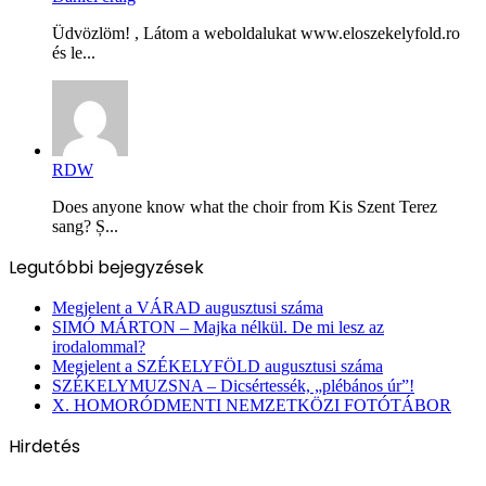
Üdvözlöm! , Látom a weboldalukat www.eloszekelyfold.ro
és le...
RDW
Does anyone know what the choir from Kis Szent Terez
sang? Ș...
Legutóbbi bejegyzések
Megjelent a VÁRAD augusztusi száma
SIMÓ MÁRTON – Majka nélkül. De mi lesz az
irodalommal?
Megjelent a SZÉKELYFÖLD augusztusi száma
SZÉKELYMUZSNA – Dicsértessék, „plébános úr”!
X. HOMORÓDMENTI NEMZETKÖZI FOTÓTÁBOR
Hirdetés