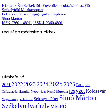
Kiadja az Élő Székelyföld Egyesület megbízásából az Élő
Székelyföld Munkacsoport
Felelős szerkesztő, lapigazgató, tulajdonos:
Simó Márton
ISSN 2360 – 4891 | ISSN-L 2360-4891
Legutóbb módosított cikkek
Címkefelhő
2025
2022
2023
2024
2026
2021
Budapest
jegyzet
Kolozsvár
Hargita Népe
Haáz Rezső Múzeum
Csíkszereda
Simó Márton
Sebestyén Péter
publicisztika
Magyarország
videó
Székelyudvarhely