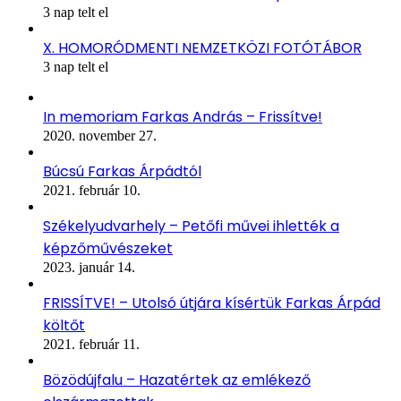
3 nap telt el
X. HOMORÓDMENTI NEMZETKÖZI FOTÓTÁBOR
3 nap telt el
In memoriam Farkas András – Frissítve!
2020. november 27.
Búcsú Farkas Árpádtól
2021. február 10.
Székelyudvarhely – Petőfi művei ihlették a
képzőművészeket
2023. január 14.
FRISSÍTVE! – Utolsó útjára kísértük Farkas Árpád
költőt
2021. február 11.
Bözödújfalu – Hazatértek az emlékező