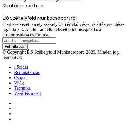
Stratégiai partner
Élő Székelyföld Munkacsoportról
Civil szervezet, amely székelyföldi értékőrzéssel és értékteremtéssel
foglalkozik. A falu iránt elkötelezett értelmiségiek laza
csoportosulása és fóruma.
Email
cím
megadása
© Copyright Élő Székelyföld Munkacsoport, 2026, Minden jog
fenntartva!
Főoldal
Bemutatkozás
Csapat
Világ
Technika
Vásárlás most!
Facebook
X
YouTube
Instagram
Facebook
X
WhatsApp
Telegram
Viber
'Fel