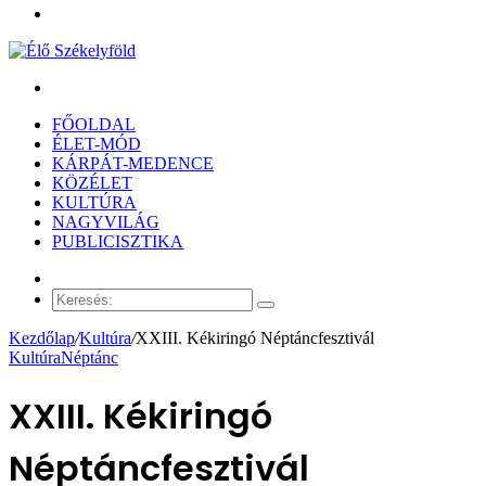
Menü
Keresés:
FŐOLDAL
ÉLET-MÓD
KÁRPÁT-MEDENCE
KÖZÉLET
KULTÚRA
NAGYVILÁG
PUBLICISZTIKA
Véletlen
cikk
Keresés:
Kezdőlap
/
Kultúra
/
XXIII. Kékiringó Néptáncfesztivál
Kultúra
Néptánc
XXIII. Kékiringó
Néptáncfesztivál