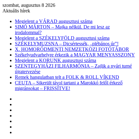
szombat, augusztus 8 2026
Aktuális hírek
Megjelent a VÁRAD augusztusi száma
SIMÓ MÁRTON – Majka nélkül. De mi lesz az
irodalommal?
Megjelent a SZÉKELYFÖLD augusztusi száma
SZÉKELYMUZSNA – Dicsértessék, „plébános úr”!
X. HOMORÓDMENTI NEMZETKÖZI FOTÓTÁBOR
Székelyudvarhelyre érkezik a MAGYAR MENYASSZONY
Megjelent a KORUNK augusztusi száma
SZENTEGYHÁZI FILHARMÓNIA – Zajlik a nyári turné
újratervezése
Remek hangulatban telt a FOLK & ROLL VÍKEND
CEUTA – Sikerült távol tartani a Marokkó felől érkező
migránsokat – FRISSÍTVE!
Facebook
X
YouTube
Instagram
Belépés
Véletlen
cikk
Oldalsáv