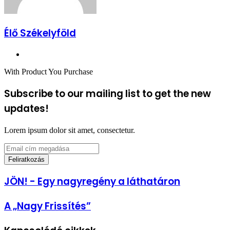
Élő Székelyföld
Honlap
With Product You Purchase
Subscribe to our mailing list to get the new
updates!
Lorem ipsum dolor sit amet, consectetur.
Email
cím
megadása
JÖN!
JÖN! - Egy nagyregény a láthatáron
-
Egy
A
A „Nagy Frissítés”
nagyregény
„Nagy
a
Frissítés”
láthatáron