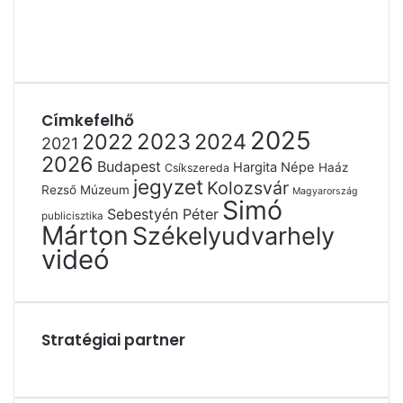
Címkefelhő
2025
2022
2023
2024
2021
2026
Budapest
Hargita Népe
Haáz
Csíkszereda
jegyzet
Kolozsvár
Rezső Múzeum
Magyarország
Simó
Sebestyén Péter
publicisztika
Márton
Székelyudvarhely
videó
Stratégiai partner