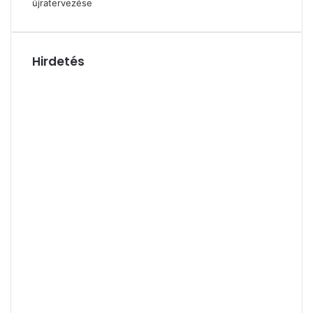
újratervezése
Hirdetés