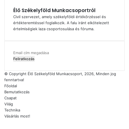
Élő Székelyföld Munkacsoportról
Civil szervezet, amely székelyföldi értékőrzéssel és
értékteremtéssel foglalkozik. A falu iránt elkötelezett
értelmiségiek laza csoportosulása és fóruma.
Email
cím
megadása
© Copyright Élő Székelyföld Munkacsoport, 2026, Minden jog
fenntartva!
Főoldal
Bemutatkozás
Csapat
Világ
Technika
Vásárlás most!
Facebook
X