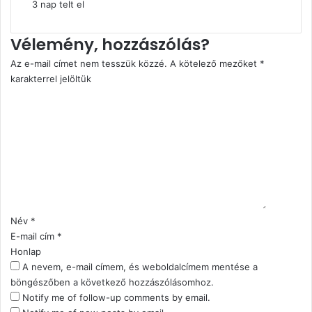
3 nap telt el
Vélemény, hozzászólás?
Az e-mail címet nem tesszük közzé.
A kötelező mezőket
*
karakterrel jelöltük
H
o
z
z
á
s
z
ó
l
Név
*
á
E-mail cím
*
s
Honlap
*
A nevem, e-mail címem, és weboldalcímem mentése a
böngészőben a következő hozzászólásomhoz.
Notify me of follow-up comments by email.