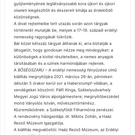
gyűjteményének leglátványosabb kora újkori és újkori
viseleti kiegészítőit és ékszereit kínálja az érdeklődő
közönségnek.
A divat rejtelmeibe tett utazás során azon tárgyak
történetét mutatják be, melyek a 17–19. századi erdélyi
nemesség ragyogását tükrözik.
Bár közel kétszáz tárgyat állítanak ki, arra bíztatják a
látogatót, hogy gondosan nézze meg mindegyiket: a
különbségek a kivitel részleteiben, a nemes anyagok
társításában és a színek harmóniájában rejlenek.
A
BŐSÉGSZARU – A erdélyi nemesség fényűzése
című
kiállítás megnyitójára 2021. március 26-án, pénteken
délután 5 órakor kerül sor a Haberstumpf-villában, a
vendégeket köszönti: Pálfi Kinga, Székelyudvarhely
Megyei Jogú Város alpolgármestere; megnyitóbeszédet
mond Ványolós István, művészettörténész.
Közreműködnek: a Székelyföldi Filharmónia zenészei.
A rendezvény házigazdája: dr. Miklós Zoltán, a Haáz
Rezső Múzeum igazgatója.
A kiállítás megvalósítói: Haáz Rezső Múzeum, az Erdélyi