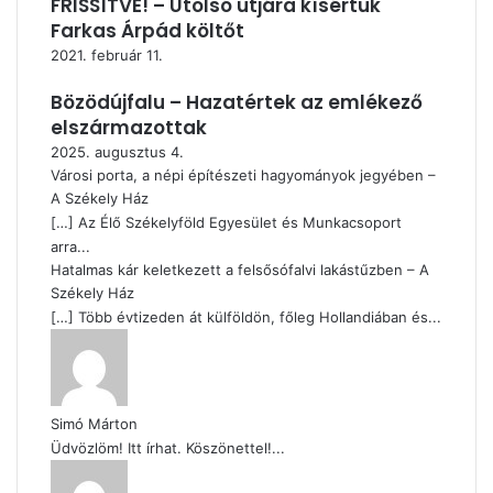
FRISSÍTVE! – Utolsó útjára kísértük
Farkas Árpád költőt
2021. február 11.
Bözödújfalu – Hazatértek az emlékező
elszármazottak
2025. augusztus 4.
Városi porta, a népi építészeti hagyományok jegyében –
A Székely Ház
[…] Az Élő Székelyföld Egyesület és Munkacsoport
arra...
Hatalmas kár keletkezett a felsősófalvi lakástűzben – A
Székely Ház
[…] Több évtizeden át külföldön, főleg Hollandiában és...
Simó Márton
Üdvözlöm! Itt írhat. Köszönettel!...