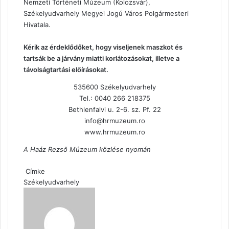
Nemzeti Történeti Múzeum (Kolozsvár),
Székelyudvarhely Megyei Jogú Város Polgármesteri
Hivatala.
Kérik az érdeklődőket, hogy viseljenek maszkot és
tartsák be a járvány miatti korlátozásokat, illetve a
távolságtartási előírásokat.
535600 Székelyudvarhely
Tel.: 0040 266 218375
Bethlenfalvi u. 2-6. sz. Pf. 22
info@hrmuzeum.ro
www.hrmuzeum.ro
A Haáz Rezső Múzeum közlése nyomán
Címke
Székelyudvarhely
Send
an
email