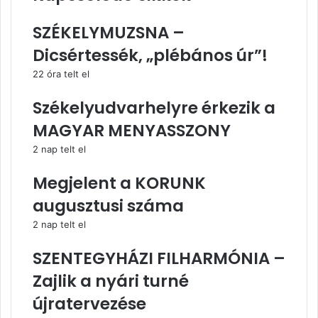
SZÉKELYMUZSNA –
Dicsértessék, „plébános úr”!
22 óra telt el
Székelyudvarhelyre érkezik a
MAGYAR MENYASSZONY
2 nap telt el
Megjelent a KORUNK
augusztusi száma
2 nap telt el
SZENTEGYHÁZI FILHARMÓNIA –
Zajlik a nyári turné
újratervezése