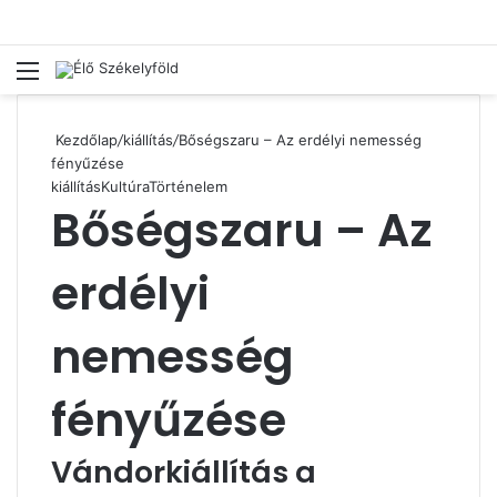
Menü
Ke
Kezdőlap
/
kiállítás
/
Bőségszaru – Az erdélyi nemesség
fényűzése
kiállítás
Kultúra
Történelem
Bőségszaru – Az
erdélyi
nemesség
fényűzése
Vándorkiállítás a