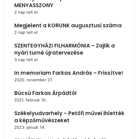
MENYASSZONY
2 nap telt el
Megjelent a KORUNK augusztusi száma
2 nap telt el
SZENTEGYHÁZI FILHARMÓNIA – Zajlik a
nyári turné újratervezése
3 nap telt el
In memoriam Farkas András – Frissítve!
2020. november 27.
Búcsú Farkas Árpádtól
2021. február 10.
Székelyudvarhely – Petőfi művei ihlették
a képzőművészeket
2023. január 14.