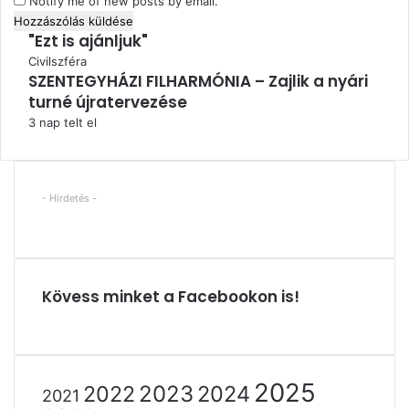
Notify me of new posts by email.
"Ezt is ajánljuk"
Bezárás
Civilszféra
SZENTEGYHÁZI FILHARMÓNIA – Zajlik a nyári
turné újratervezése
3 nap telt el
- Hirdetés -
Kövess minket a Facebookon is!
2025
2022
2023
2024
2021