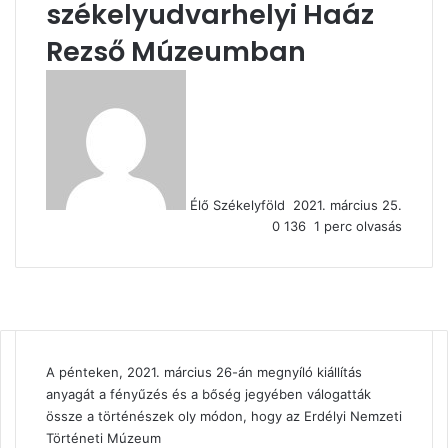
székelyudvarhelyi Haáz
Rezső Múzeumban
Send
an
email
Élő Székelyföld
2021. március 25.
0
136
1 perc olvasás
A pénteken, 2021. március 26-án megnyíló kiállítás
anyagát a fényűzés és a bőség jegyében válogatták
össze a történészek oly módon, hogy az Erdélyi Nemzeti
Történeti Múzeum