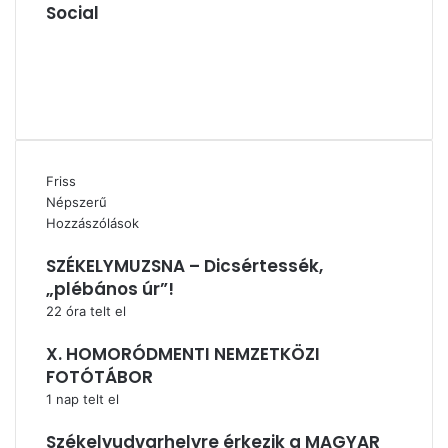
Social
Facebook
X
YouTube
Instagram
Friss
Népszerű
Hozzászólások
SZÉKELYMUZSNA – Dicsértessék,
„plébános úr”!
22 óra telt el
X. HOMORÓDMENTI NEMZETKÖZI
FOTÓTÁBOR
1 nap telt el
Székelyudvarhelyre érkezik a MAGYAR