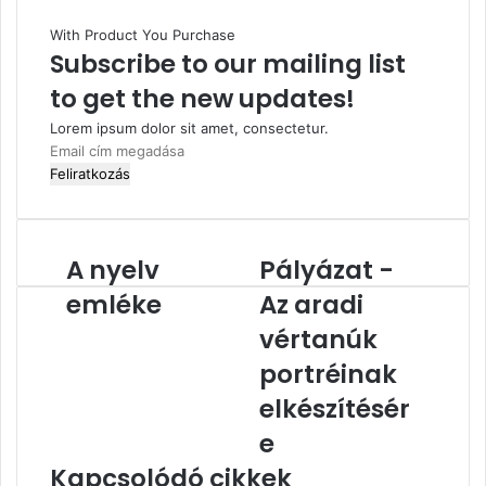
With Product You Purchase
Subscribe to our mailing list
to get the new updates!
Lorem ipsum dolor sit amet, consectetur.
Email
cím
megadása
A nyelv
Pályázat -
A
Pályázat
nyelv
-
emléke
Az aradi
emléke
Az
aradi
vértanúk
vértanúk
portréinak
portréinak
elkészítésére
elkészítésér
e
Kapcsolódó cikkek