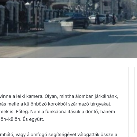
inne a lelki kamera. Olyan, mintha álomban járkálnánk,
más mellé a különböző korokból származó tárgyakat.
mek is. Főleg. Nem a funkcionalitásuk a döntő, hanem
lön-külön. És együtt.
álomháló, vagy álomfogó segítségével válogatták össze a