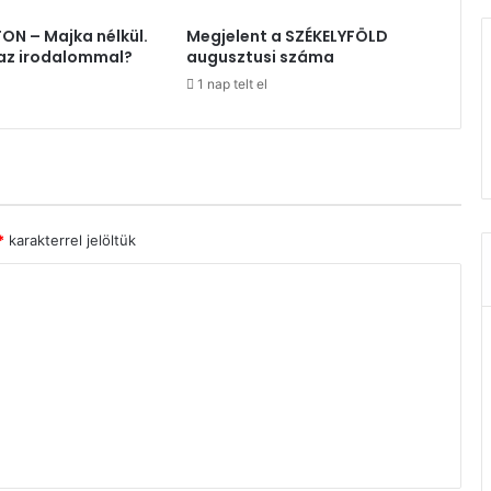
N – Majka nélkül.
Megjelent a SZÉKELYFÖLD
 az irodalommal?
augusztusi száma
1 nap telt el
*
karakterrel jelöltük