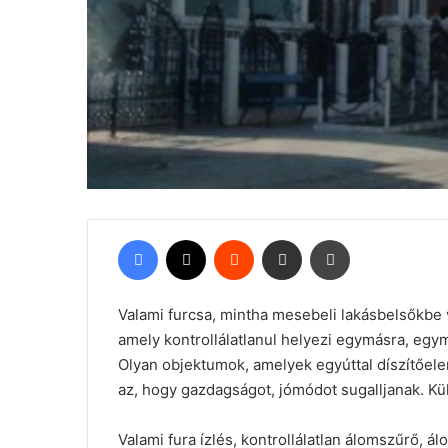
Facebook
X
Reddit
Megosztás email-ben
Nyomtatás
Valami furcsa, mintha mesebeli lakásbelsőkbe v
amely kontrollálatlanul helyezi egymásra, egy
Olyan objektumok, amelyek egyúttal díszítőele
az, hogy gazdagságot, jómódot sugalljanak. Kü
Valami fura ízlés, kontrollálatlan álomszűrő, 