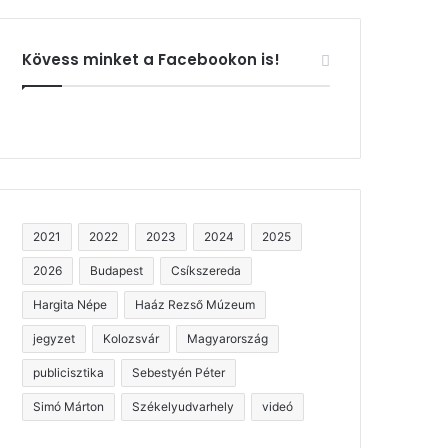
Kövess minket a Facebookon is!
2021
2022
2023
2024
2025
2026
Budapest
Csíkszereda
Hargita Népe
Haáz Rezső Múzeum
jegyzet
Kolozsvár
Magyarország
publicisztika
Sebestyén Péter
Simó Márton
Székelyudvarhely
videó