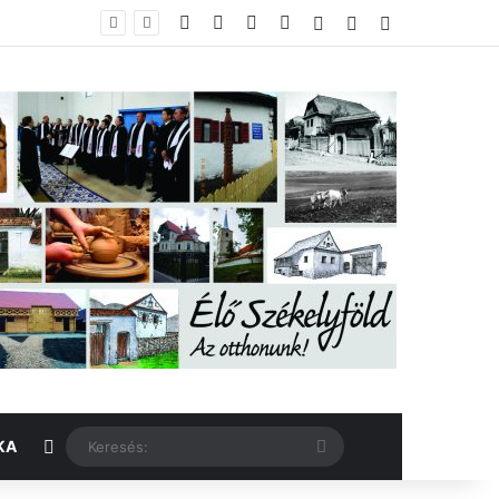
Facebook
X
YouTube
Instagram
Belépés
Véletlen cikk
Oldalsáv
Véletlen cikk
Keresés:
KA