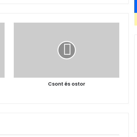
Csont
és
ostor
Csont és ostor