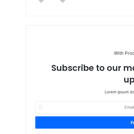
With Pro
Subscribe to our ma
up
Lorem ipsum dol
Email
cím
megadása