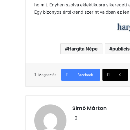
holmit. Enyhén szólva eklektikusra sikeredett 
Egy bizonyos értékrend szerint valóban ez l
Hargita Népe
publicis
Facebook
X
Megosztás
Simó Márton
Facebook