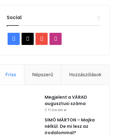
Social
Facebook
X
YouTube
Instagram
Friss
Népszerű
Hozzászólások
Megjelent a VÁRAD
augusztusi száma
11 óra telt el
SIMÓ MÁRTON – Majka
nélkül. De mi lesz az
irodalommal?