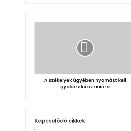
A
székelyek
ügyében
nyomást
kell
gyakorolni
az
unióra
A székelyek ügyében nyomást kell
gyakorolni az unióra
Kapcsolódó cikkek