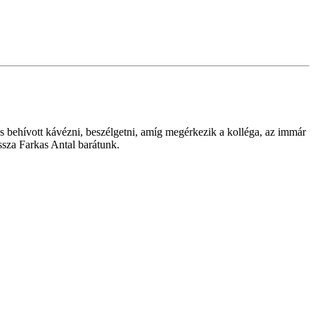
s behívott kávézni, beszélgetni, amíg megérkezik a kolléga, az immár
ssza Farkas Antal barátunk.