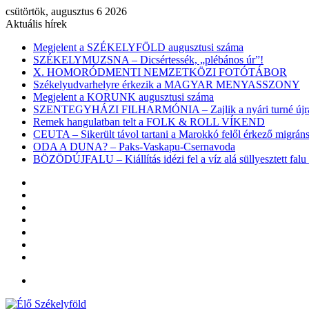
csütörtök, augusztus 6 2026
Aktuális hírek
Megjelent a SZÉKELYFÖLD augusztusi száma
SZÉKELYMUZSNA – Dicsértessék, „plébános úr”!
X. HOMORÓDMENTI NEMZETKÖZI FOTÓTÁBOR
Székelyudvarhelyre érkezik a MAGYAR MENYASSZONY
Megjelent a KORUNK augusztusi száma
SZENTEGYHÁZI FILHARMÓNIA – Zajlik a nyári turné újra
Remek hangulatban telt a FOLK & ROLL VÍKEND
CEUTA – Sikerült távol tartani a Marokkó felől érkező migr
ODA A DUNA? – Paks-Vaskapu-Csernavoda
BÖZÖDÚJFALU – Kiállítás idézi fel a víz alá süllyesztett falu 
Facebook
X
YouTube
Instagram
Belépés
Véletlen
cikk
Oldalsáv
Menü