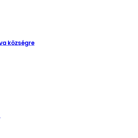
lva községre
!