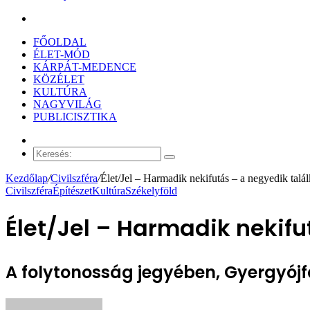
Keresés:
FŐOLDAL
ÉLET-MÓD
KÁRPÁT-MEDENCE
KÖZÉLET
KULTÚRA
NAGYVILÁG
PUBLICISZTIKA
Véletlen
cikk
Keresés:
Kezdőlap
/
Civilszféra
/
Élet/Jel – Harmadik nekifutás – a negyedik tal
Civilszféra
Építészet
Kultúra
Székelyföld
Élet/Jel – Harmadik nekif
A folytonosság jegyében, Gyergyójf
Send