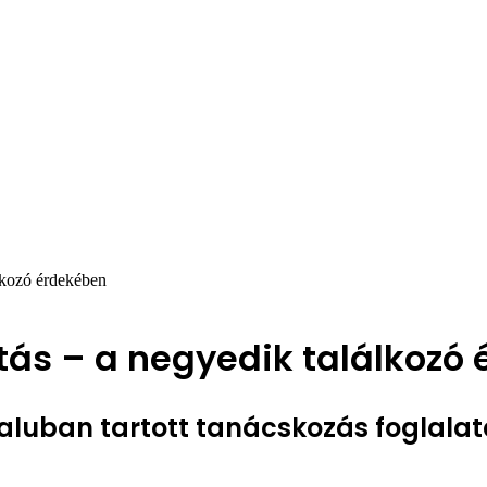
álkozó érdekében
utás – a negyedik találkozó
aluban tartott tanácskozás foglala