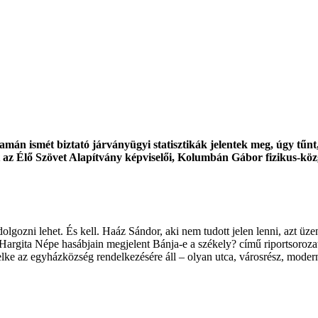
amán ismét biztató járványügyi statisztikák jelentek meg, úgy tűnt,
az Élő Szövet Alapítvány képviselői, Kolumbán Gábor fizikus-közg
lgozni lehet. És kell. Haáz Sándor, aki nem tudott jelen lenni, azt üz
 Hargita Népe hasábjain megjelent Bánja-e a székely? című riportsoroza
elke az egyházközség rendelkezésére áll – olyan utca, városrész, modern