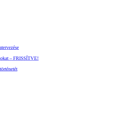
tervezése
ánsokat – FRISSÍTVE!
történetét