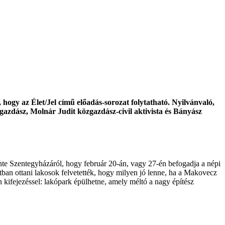
 hogy az Élet/Jel című előadás-sorozat folytatható. Nyilvánvaló,
azdász, Molnár Judit közgazdász-civil aktivista és Bányász
ente Szentegyházáról, hogy február 20-án, vagy 27-én befogadja a népi
tban ottani lakosok felvetették, hogy milyen jó lenne, ha a Makovecz
 kifejezéssel: lakópark épülhetne, amely méltó a nagy építész