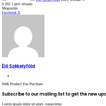
0
202
1 perc olvasás
Facebook
X
Reddit
WhatsApp
Megosztás
Nyomtatás
Megosztás
email-
Megosztás
Nyomtatás
Facebook
X
ben
email-
ben
Élő Székelyföld
Honlap
With Product You Purchase
Subscribe to our mailing list to get the new up
Lorem ipsum dolor sit amet, consectetur.