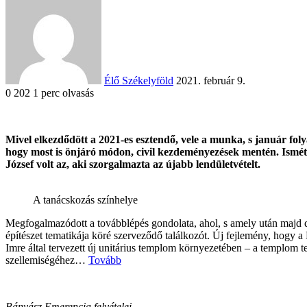
an
email
Élő Székelyföld
2021. február 9.
0
202
1 perc olvasás
Facebook
X
Reddit
WhatsApp
Megosztás
Nyomtatás
Mivel elkezdődött a 2021-es esztendő, vele a munka, s január foly
email-
hogy most is önjáró módon, civil kezdeményezések mentén. Ismét 
ben
József volt az, aki szorgalmazta az újabb lendületvételt.
A tanácskozás színhelye
Megfogalmazódott a továbblépés gondolata, ahol, s amely után majd do
építészet tematikája köré szerveződő találkozót. Új fejlemény, hogy a
Imre által tervezett új unitárius templom környezetében – a templom t
szellemiségéhez…
Tovább
Bányász Emerencia felvételei