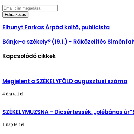
Email
cím
megadása
Elhunyt
Elhunyt Farkas Árpád költő, publicista
Farkas
Árpád
Bánja-
Bánja-e székely? (19.1.) - Ráközelítés Siménfa
költő,
e
publicista
székely?
Kapcsolódó cikkek
(19.1.)
-
Ráközelítés
Siménfalva
községre
Megjelent a SZÉKELYFÖLD augusztusi száma
4 óra telt el
SZÉKELYMUZSNA – Dicsértessék, „plébános úr”
1 nap telt el