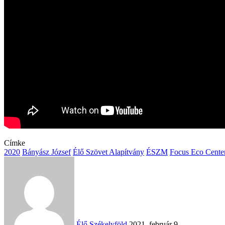
Címke
2020
Bányász József
Élő Szövet Alapítvány
ÉSZM
Focus Eco Cente
Send
an
email
Élő Székelyföld
2021. február 9.