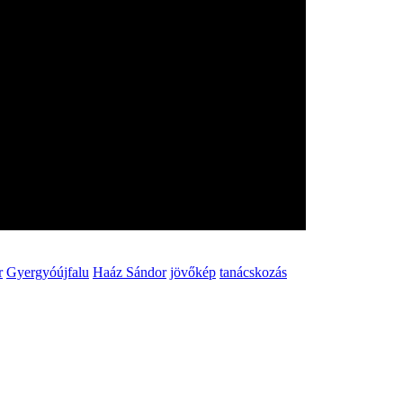
r
Gyergyóújfalu
Haáz Sándor
jövőkép
tanácskozás