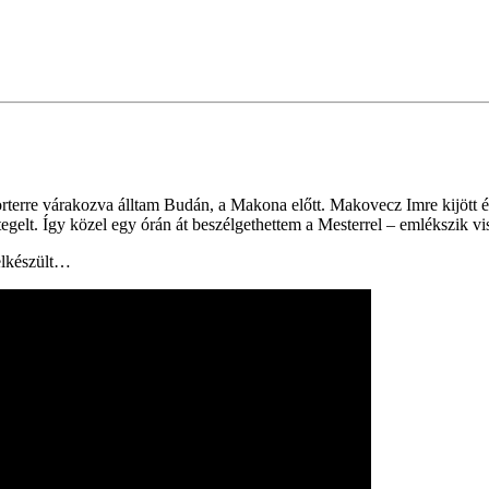
rterre várakozva álltam Budán, a Makona előtt. Makovecz Imre kijött é
gelt. Így közel egy órán át beszélgethettem a Mesterrel – emlékszik vi
elkészült…