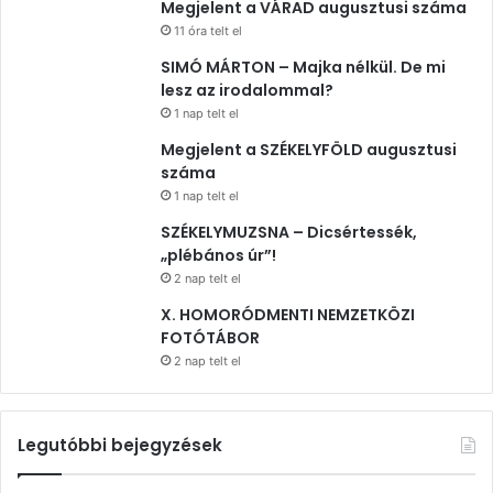
Megjelent a VÁRAD augusztusi száma
11 óra telt el
SIMÓ MÁRTON – Majka nélkül. De mi
lesz az irodalommal?
1 nap telt el
Megjelent a SZÉKELYFÖLD augusztusi
száma
1 nap telt el
SZÉKELYMUZSNA – Dicsértessék,
„plébános úr”!
2 nap telt el
X. HOMORÓDMENTI NEMZETKÖZI
FOTÓTÁBOR
2 nap telt el
Legutóbbi bejegyzések