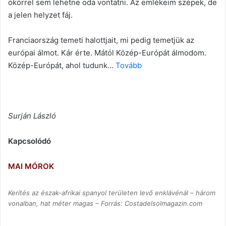
ökörrel sem lehetne oda vontatni. Az emlékeim szépek, de
a jelen helyzet fáj.
Franciaország temeti halottjait, mi pedig temetjük az
európai álmot. Kár érte. Mától Közép-Európát álmodom.
Közép-Európát, ahol tudunk…
Tovább
Surján László
Kapcsolódó
MAI MÓROK
Kerítés az észak-afrikai spanyol területen levő enklávénál – három
vonalban, hat méter magas – Forrás: Costadelsolmagazin.com