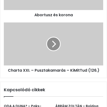
Abortusz és korona
Charta
XXI.
–
Pusztakamarás
–
KiMitTud
(126.)
Charta XXI. – Pusztakamarás – KiMitTud (126.)
Kapcsolódó cikkek
ODA A DUNA? – Paks-
ÁBRÁM ZOLTÁN – Boldog