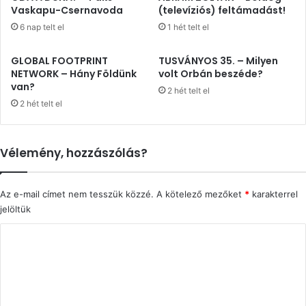
Vaskapu-Csernavoda
(televíziós) feltámadást!
6 nap telt el
1 hét telt el
GLOBAL FOOTPRINT
TUSVÁNYOS 35. – Milyen
NETWORK – Hány Földünk
volt Orbán beszéde?
van?
2 hét telt el
2 hét telt el
Vélemény, hozzászólás?
Az e-mail címet nem tesszük közzé.
A kötelező mezőket
*
karakterrel
jelöltük
H
o
z
z