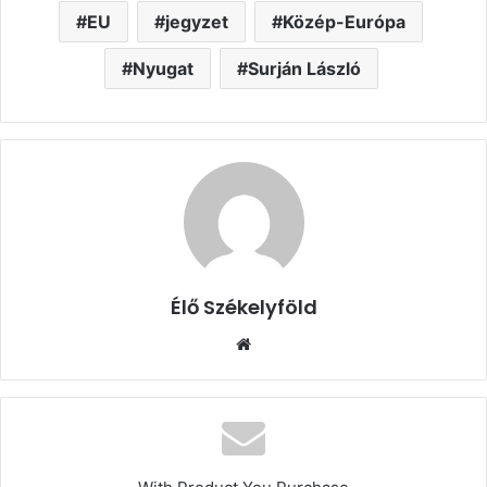
EU
jegyzet
Közép-Európa
Nyugat
Surján László
Élő Székelyföld
Honlap