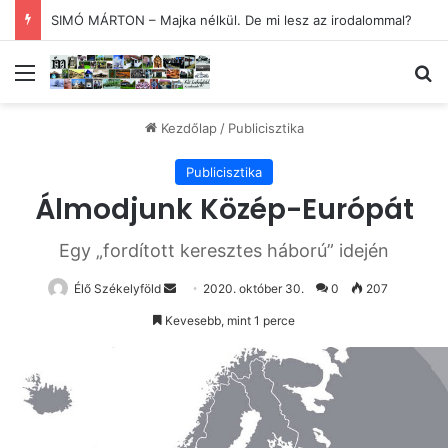
SIMÓ MÁRTON – Majka nélkül. De mi lesz az irodalommal?
Menü
Ke
Kezdőlap
/
Publicisztika
Publicisztika
Álmodjunk Közép-Európát
Egy „fordított keresztes háború” idején
Send
Élő Székelyföld
2020. október 30.
0
207
an
Kevesebb, mint 1 perce
email