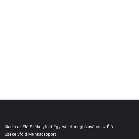
Kiadja az Élő Székelyföld Egyesület megbízásából az Élő
Székelyföld Munkacsoport