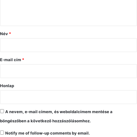
á
s
z
ó
Név
*
l
á
s
E-mail cím
*
*
Honlap
A nevem, e-mail címem, és weboldalcímem mentése a
böngészőben a következő hozzászólásomhoz.
Notify me of follow-up comments by email.