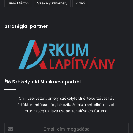
Simó Márton
Székelyudvarhely
videó
Stratégiai partner
Élő Székelyföld Munkacsoportról
Civil szervezet, amely székelyföldi értékőrzéssel és
értékteremtéssel foglalkozik. A falu iránt elkötelezett
értelmiségiek laza csoportosulása és fóruma.
Email
cím