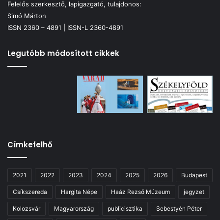
Felelős szerkesztő, lapigazgató, tulajdonos:
Simó Márton
ISSN 2360 – 4891 | ISSN-L 2360-4891
Legutóbb módosított cikkek
Címkefelhő
2021
2022
2023
2024
2025
2026
Budapest
Csíkszereda
Hargita Népe
Haáz Rezső Múzeum
jegyzet
Kolozsvár
Magyarország
publicisztika
Sebestyén Péter