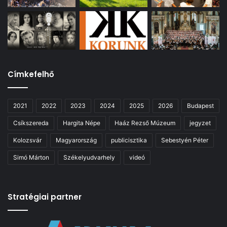
Címkefelhő
2021
2022
2023
2024
2025
2026
Budapest
Csíkszereda
Hargita Népe
Haáz Rezső Múzeum
jegyzet
Kolozsvár
Magyarország
publicisztika
Sebestyén Péter
Simó Márton
Székelyudvarhely
videó
Stratégiai partner