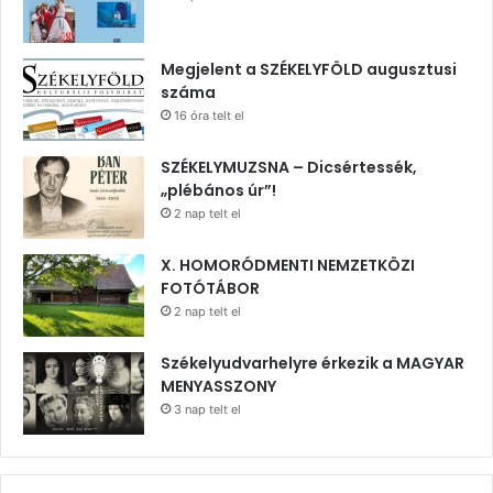
Megjelent a SZÉKELYFÖLD augusztusi
száma
16 óra telt el
SZÉKELYMUZSNA – Dicsértessék,
„plébános úr”!
2 nap telt el
X. HOMORÓDMENTI NEMZETKÖZI
FOTÓTÁBOR
2 nap telt el
Székelyudvarhelyre érkezik a MAGYAR
MENYASSZONY
3 nap telt el