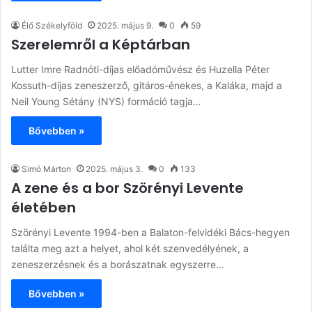
Élő Székelyföld
2025. május 9.
0
59
Szerelemről a Képtárban
Lutter Imre Radnóti-díjas előadóművész és Huzella Péter
Kossuth-díjas zeneszerző, gitáros-énekes, a Kaláka, majd a
Neil Young Sétány (NYS) formáció tagja…
Bővebben »
Simó Márton
2025. május 3.
0
133
A zene és a bor Szörényi Levente
életében
Szörényi Levente 1994-ben a Balaton-felvidéki Bács-hegyen
találta meg azt a helyet, ahol két szenvedélyének, a
zeneszerzésnek és a borászatnak egyszerre…
Bővebben »