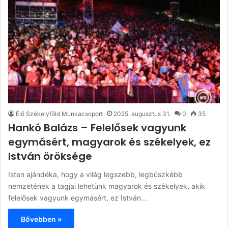
Élő Székelyföld Munkacsoport
2025. augusztus 31.
0
35
Hankó Balázs – Felelősek vagyunk
egymásért, magyarok és székelyek, ez
István öröksége
Isten ajándéka, hogy a világ legszebb, legbüszkébb
nemzetének a tagjai lehetünk magyarok és székelyek, akik
felelősek vagyunk egymásért, ez István…
Bővebben »