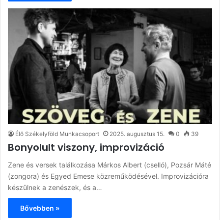
Élő Székelyföld Munkacsoport
2025. augusztus 15.
0
39
Bonyolult viszony, improvizáció
Zene és versek találkozása Márkos Albert (cselló), Pozsár Máté
(zongora) és Egyed Emese közreműködésével. Improvizációra
készülnek a zenészek, és a…
Bővebben »