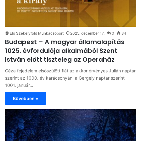
Élő Székelyföld Munkacsoport
2025. december 17.
0
84
Budapest – A magyar államalapítás
1025. évfordulója alkalmából Szent
István előtt tiszteleg az Operaház
Géza fejedelem elsőszülött fiát az akkor érvényes Julián naptár
szerint az 1000. év karácsonyán, a Gergely naptár szerint
1001. január…
Bővebben »