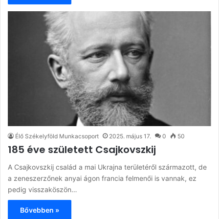
Élő Székelyföld Munkacsoport
2025. május 17.
0
50
185 éve született Csajkovszkij
A Csajkovszkij család a mai Ukrajna területéről származott, de
a zeneszerzőnek anyai ágon francia felmenői is vannak, ez
pedig visszaköszön…
Bővebben »