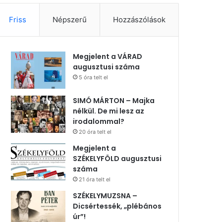
Friss
Népszerű
Hozzászólások
Megjelent a VÁRAD
augusztusi száma
5 óra telt el
SIMÓ MÁRTON – Majka
nélkül. De mi lesz az
irodalommal?
20 óra telt el
Megjelent a
SZÉKELYFÖLD augusztusi
száma
21 óra telt el
SZÉKELYMUZSNA –
Dicsértessék, „plébános
úr”!