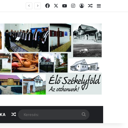
Facebook
X
YouTube
Instagram
Belépés
Véletlen cikk
Oldalsáv
Véletlen cikk
Keresés:
IKA