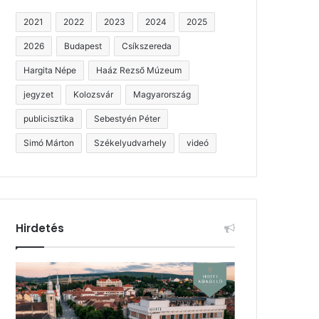
2021
2022
2023
2024
2025
2026
Budapest
Csíkszereda
Hargita Népe
Haáz Rezső Múzeum
jegyzet
Kolozsvár
Magyarország
publicisztika
Sebestyén Péter
Simó Márton
Székelyudvarhely
videó
Hirdetés