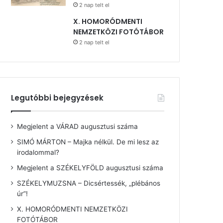
2 nap telt el
X. HOMORÓDMENTI
NEMZETKÖZI FOTÓTÁBOR
2 nap telt el
Legutóbbi bejegyzések
Megjelent a VÁRAD augusztusi száma
SIMÓ MÁRTON – Majka nélkül. De mi lesz az
irodalommal?
Megjelent a SZÉKELYFÖLD augusztusi száma
SZÉKELYMUZSNA – Dicsértessék, „plébános
úr”!
X. HOMORÓDMENTI NEMZETKÖZI
FOTÓTÁBOR