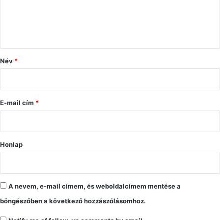
á
s
z
ó
Név
*
l
á
s
E-mail cím
*
*
Honlap
A nevem, e-mail címem, és weboldalcímem mentése a
böngészőben a következő hozzászólásomhoz.