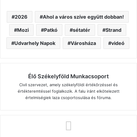
2026
Ahol a város szíve együtt dobban!
Mozi
Patkó
sétatér
Strand
Udvarhely Napok
Városháza
videó
Élő Székelyföld Munkacsoport
Civil szervezet, amely székelyföldi értékőrzéssel és
értékteremtéssel foglalkozik. A falu iránt elkötelezett
értelmiségiek laza csoportosulása és fóruma.