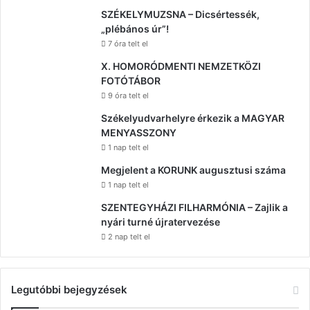
SZÉKELYMUZSNA – Dicsértessék,
„plébános úr”!
7 óra telt el
X. HOMORÓDMENTI NEMZETKÖZI
FOTÓTÁBOR
9 óra telt el
Székelyudvarhelyre érkezik a MAGYAR
MENYASSZONY
1 nap telt el
Megjelent a KORUNK augusztusi száma
1 nap telt el
SZENTEGYHÁZI FILHARMÓNIA – Zajlik a
nyári turné újratervezése
2 nap telt el
Legutóbbi bejegyzések