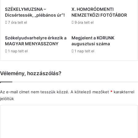
SZÉKELYMUZSNA –
X. HOMORÓDMENTI
Dicsértessék, „plébános úr”!
NEMZETKÖZI FOTÓTÁBOR
7 óra telt el
9 óra telt el
Székelyudvarhelyre érkezik a
Megjelent a KORUNK
MAGYAR MENYASSZONY
augusztusi száma
1 nap telt el
1 nap telt el
Vélemény, hozzászólás?
Az e-mail címet nem tesszük közzé.
A kötelező mezőket
*
karakterrel
jelöltük
H
o
z
z