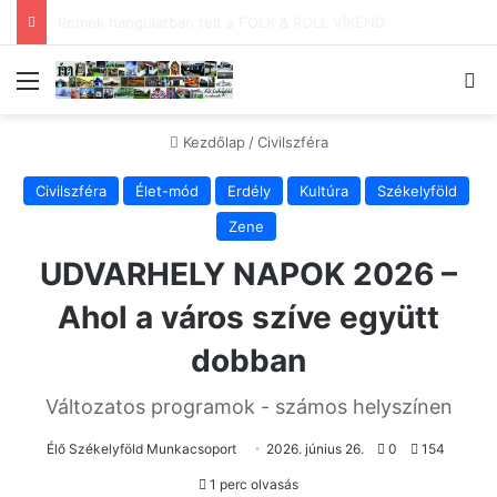
CEUTA – Sikerült távol tartani a Marokkó felől érkező migránsokat – FRISSÍTVE!
Menü
Ke
Kezdőlap
/
Civilszféra
Civilszféra
Élet-mód
Erdély
Kultúra
Székelyföld
Zene
UDVARHELY NAPOK 2026 –
Ahol a város szíve együtt
dobban
Változatos programok - számos helyszínen
Élő Székelyföld Munkacsoport
2026. június 26.
0
154
1 perc olvasás