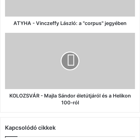
jegyében
ATYHA - Vinczeffy László: a "corpus" jegyében
KOLOZSVÁR
-
Majla
Sándor
életútjáról
és
a
Helikon
100-
ról
KOLOZSVÁR - Majla Sándor életútjáról és a Helikon
100-ról
Kapcsolódó cikkek