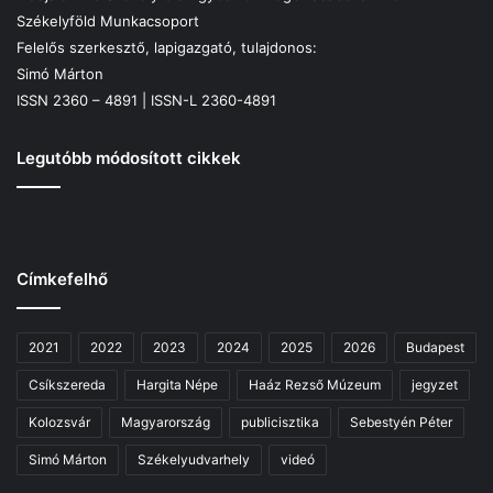
Székelyföld Munkacsoport
Felelős szerkesztő, lapigazgató, tulajdonos:
Simó Márton
ISSN 2360 – 4891 | ISSN-L 2360-4891
Legutóbb módosított cikkek
Címkefelhő
2021
2022
2023
2024
2025
2026
Budapest
Csíkszereda
Hargita Népe
Haáz Rezső Múzeum
jegyzet
Kolozsvár
Magyarország
publicisztika
Sebestyén Péter
Simó Márton
Székelyudvarhely
videó