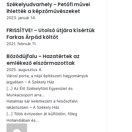
Székelyudvarhely – Petőfi művei
ihlették a képzőművészeket
2023. január 14.
FRISSÍTVE! – Utolsó útjára kísértük
Farkas Árpád költőt
2021. február 11.
Bözödújfalu – Hazatértek az
emlékező elszármazottak
2025. augusztus 4.
Városi porta, a népi építészeti hagyományok
jegyében – A Székely Ház
[…] Az Élő Székelyföld Egyesület és
Munkacsoport arra...
Hatalmas kár keletkezett a felsősófalvi
lakástűzben – A Székely Ház
[…] Több évtizeden át külföldön, főleg
Hollandiában és...