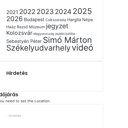
2025
2022
2023
2024
2021
2026
Budapest
Hargita Népe
Csíkszereda
jegyzet
Haáz Rezső Múzeum
Kolozsvár
publicisztika
Magyarország
Simó Márton
Sebestyén Péter
videó
Székelyudvarhely
Hirdetés
Időjárás
ou need to set the Location.
- Hirdetés -