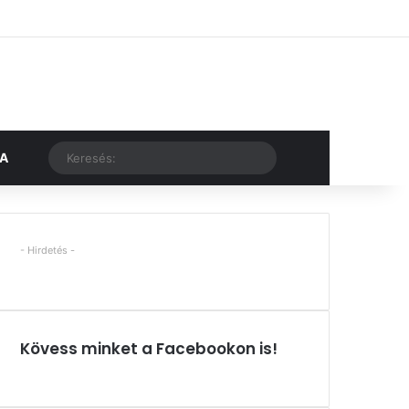
Facebook
X
YouTube
Instagram
Belépés
Véletlen cikk
Oldalsáv
Véletlen cikk
Keresés:
KA
- Hirdetés -
Kövess minket a Facebookon is!