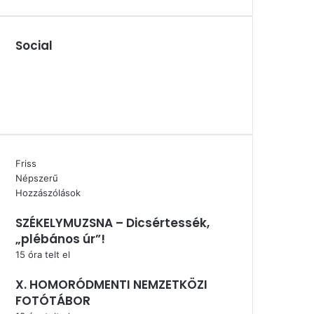
Social
Facebook
X
YouTube
Instagram
Friss
Népszerű
Hozzászólások
SZÉKELYMUZSNA – Dicsértessék,
„plébános úr”!
15 óra telt el
X. HOMORÓDMENTI NEMZETKÖZI
FOTÓTÁBOR