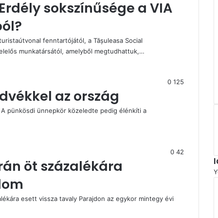
Erdély sokszínűsége a VIA
ól?
uristaútvonal fenntartójától, a Tășuleasa Social
elelős munkatársától, amelyből megtudhattuk,…
0
125
dvékkel az ország
. A pünkösdi ünnepkör közeledte pedig élénkíti a
0
42
rán öt százalékára
Y
alom
ékára esett vissza tavaly Parajdon az egykor mintegy évi