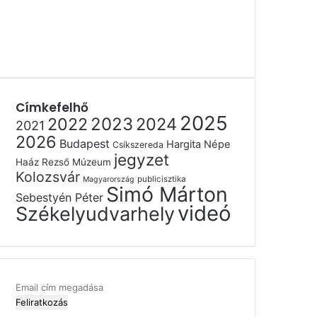
Címkefelhő
2025
2022
2023
2024
2021
2026
Budapest
Hargita Népe
Csíkszereda
jegyzet
Haáz Rezső Múzeum
Kolozsvár
publicisztika
Magyarország
Simó Márton
Sebestyén Péter
videó
Székelyudvarhely
Email
cím
megadása