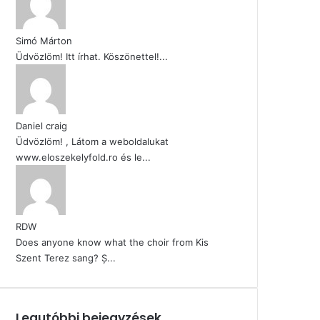
Simó Márton
Üdvözlöm! Itt írhat. Köszönettel!...
Daniel craig
Üdvözlöm! , Látom a weboldalukat
www.eloszekelyfold.ro és le...
RDW
Does anyone know what the choir from Kis
Szent Terez sang? Ș...
Legutóbbi bejegyzések