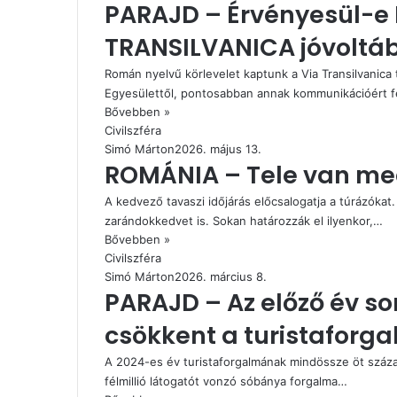
PARAJD – Érvényesül-e 
TRANSILVANICA jóvoltáb
Román nyelvű körlevelet kaptunk a Via Transilvanica t
Egyesülettől, pontosabban annak kommunikációért f
Bővebben »
Civilszféra
Simó Márton
2026. május 13.
ROMÁNIA – Tele van me
A kedvező tavaszi időjárás előcsalogatja a túrázókat
zarándokkedvet is. Sokan határozzák el ilyenkor,…
Bővebben »
Civilszféra
Simó Márton
2026. március 8.
PARAJD – Az előző év so
csökkent a turistaforg
A 2024-es év turistaforgalmának mindössze öt százal
félmillió látogatót vonzó sóbánya forgalma…