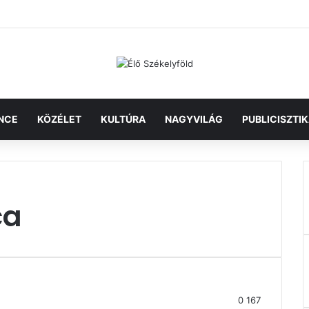
NCE
KÖZÉLET
KULTÚRA
NAGYVILÁG
PUBLICISZTI
ca
0
167