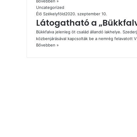
Bővebben »
Uncategorized
Élő Székelyföld
2020. szeptember 10.
Látogatható a „Bükkfal
Bükkfalva jelenleg öt család állandó lakhelye. Szed
közbenjárásával kapcsolták be a nemrég felavatott 
Bővebben »