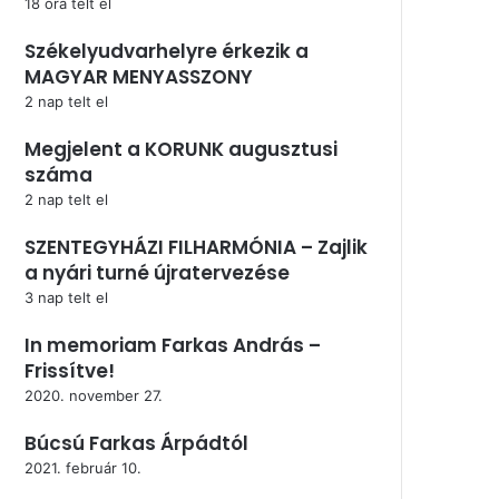
18 óra telt el
Székelyudvarhelyre érkezik a
MAGYAR MENYASSZONY
2 nap telt el
Megjelent a KORUNK augusztusi
száma
2 nap telt el
SZENTEGYHÁZI FILHARMÓNIA – Zajlik
a nyári turné újratervezése
3 nap telt el
In memoriam Farkas András –
Frissítve!
2020. november 27.
Búcsú Farkas Árpádtól
2021. február 10.