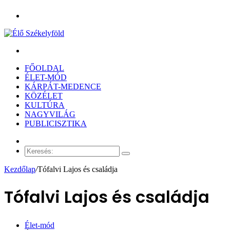
Menü
Keresés:
FŐOLDAL
ÉLET-MÓD
KÁRPÁT-MEDENCE
KÖZÉLET
KULTÚRA
NAGYVILÁG
PUBLICISZTIKA
Véletlen
cikk
Keresés:
Kezdőlap
/
Tófalvi Lajos és családja
Tófalvi Lajos és családja
Élet-mód