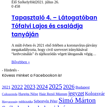
Élő Székelyföld
2021. július 26.
0
458
Tapasztaló 4. – Látogatóban
Tófalvi Lajos és családja
tanyáján
A múlt évben és 2021 első felében a koronavírus-járvány
megakadályozta, hogy civil szervezet irányításával
“kedvcsinálás” és tájékozódás végett látogassák végig…
Bővebben »
- Hirdetés -
Kövess minket a Facebookon is!
2025
2022
2023
2024
2026
2021
Budapest
jegyzet
Kolozsvár
Hargita Népe
Haáz Rezső Múzeum
Csíkszereda
Simó Márton
Sebestyén Péter
publicisztika
Magyarország