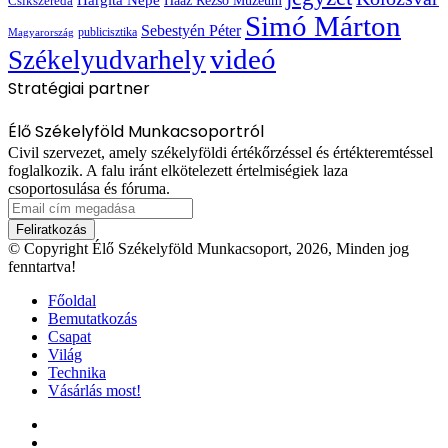
Haáz Rezső Múzeum
Csíkszereda
Simó Márton
Sebestyén Péter
publicisztika
Magyarország
videó
Székelyudvarhely
Stratégiai partner
Élő Székelyföld Munkacsoportról
Civil szervezet, amely székelyföldi értékőrzéssel és értékteremtéssel
foglalkozik. A falu iránt elkötelezett értelmiségiek laza
csoportosulása és fóruma.
Email
cím
megadása
© Copyright Élő Székelyföld Munkacsoport, 2026, Minden jog
fenntartva!
Főoldal
Bemutatkozás
Csapat
Világ
Technika
Vásárlás most!
Facebook
X