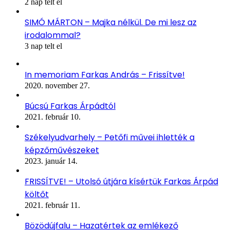
2 nap telt el
SIMÓ MÁRTON – Majka nélkül. De mi lesz az
irodalommal?
3 nap telt el
In memoriam Farkas András – Frissítve!
2020. november 27.
Búcsú Farkas Árpádtól
2021. február 10.
Székelyudvarhely – Petőfi művei ihlették a
képzőművészeket
2023. január 14.
FRISSÍTVE! – Utolsó útjára kísértük Farkas Árpád
költőt
2021. február 11.
Bözödújfalu – Hazatértek az emlékező