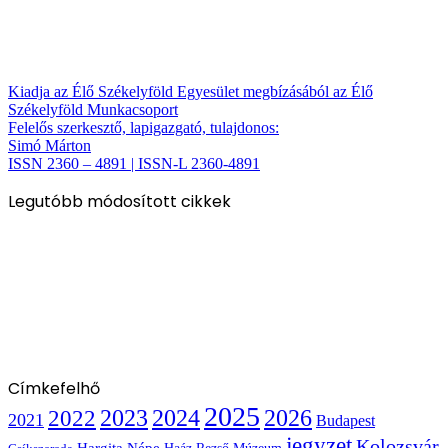
Kiadja az Élő Székelyföld Egyesület megbízásából az Élő
Székelyföld Munkacsoport
Felelős szerkesztő, lapigazgató, tulajdonos:
Simó Márton
ISSN 2360 – 4891 | ISSN-L 2360-4891
Legutóbb módosított cikkek
Címkefelhő
2025
2022
2023
2024
2026
2021
Budapest
jegyzet
Kolozsvár
Hargita Népe