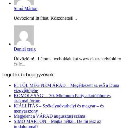
Simó Márton
Üdvözlöm! Itt írhat. Köszönettel!...
Daniel craig
Üdvözlöm! , Látom a weboldalukat www.eloszekelyfold.ro
és le...
Legutóbbi bejegyzések
ETTŐL MÉG NEM ÁRAD – Megérkezett az eső a Duna
vízgyűjtőjébe
KOMOLYSÁG! – 30. Minimum Party alkotótábor és
szakmai fórum
KIÁLLÍTÁS – Székelyudvarhelyi és magyar – és
menyasszony
Megjelent a VÁRAD augusztusi száma
SIMÓ MÁRTON – Majka nélkül. De mi lesz az
irodalommal?