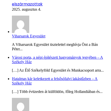
elszármazottak
2025. augusztus 4.
Viharsarok Egyesület
A Viharsarok Egyesület tisztelettel meghívja Önt a Bán
Péter...
Városi porta, a népi építészeti hagyományok jegyében – A
Székely Ház
[…] Az Élő Székelyföld Egyesület és Munkacsoport arra...
Hatalmas kár keletkezett a felsősófalvi lakástűzben – A
Székely Ház
[…] Több évtizeden át külföldön, főleg Hollandiában és...