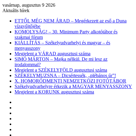
vasárnap, augusztus 9 2026
Aktuális hírek
ETTŐL MÉG NEM ÁRAD – Megérkezett az eső a Duna
vízgyűjtőjébe
KOMOLYSÁG! – 30. Minimum Party alkotótábor és
szakmai fórum
KIÁLLÍTÁS – Székelyudvarhelyi és magyar – és
menyasszony
Megjelent a VÁRAD augusztusi száma
SIMÓ MÁRTON – Majka nélkül. De mi lesz az
irodalommal?
Megjelent a SZÉKELYFÖLD augusztusi száma
SZÉKELYMUZSNA – Dicsértessék, „plébános úr”!
X. HOMORÓDMENTI NEMZETKÖZI FOTÓTÁBOR
Székelyudvarhelyre érkezik a MAGYAR MENYASSZONY
Megjelent a KORUNK augusztusi száma
Facebook
X
YouTube
Instagram
Belépés
Véletlen
cikk
Oldalsáv