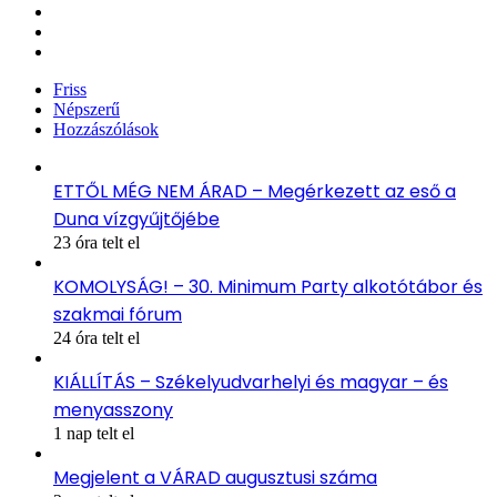
X
YouTube
Instagram
Friss
Népszerű
Hozzászólások
ETTŐL MÉG NEM ÁRAD – Megérkezett az eső a
Duna vízgyűjtőjébe
23 óra telt el
KOMOLYSÁG! – 30. Minimum Party alkotótábor és
szakmai fórum
24 óra telt el
KIÁLLÍTÁS – Székelyudvarhelyi és magyar – és
menyasszony
1 nap telt el
Megjelent a VÁRAD augusztusi száma