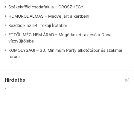
Székelyföld csodafaluja – OROSZHEGY
HOMORÓDALMÁS – Medve járt a kertben!
Kezdődik az 54. Tokaji Írótábor
ETTŐL MÉG NEM ÁRAD – Megérkezett az eső a Duna
vízgyűjtőjébe
KOMOLYSÁG! – 30. Minimum Party alkotótábor és szakmai
fórum
Hirdetés