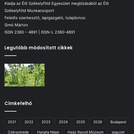
Kiadja az Élő Székelyföld Egyesület megbízásából az Élő
Székelyföld Munkacsoport
Felelős szerkesztő, lapigazgató, tulajdonos:
Simó Márton
ISSN 2360 – 4891 | ISSN-L 2360-4891
Legutóbb módosított cikkek
Címkefelhő
2021
2022
2023
2024
2025
2026
Budapest
Csíkszereda
Hargita Népe
Haáz Rezső Múzeum
jegyzet