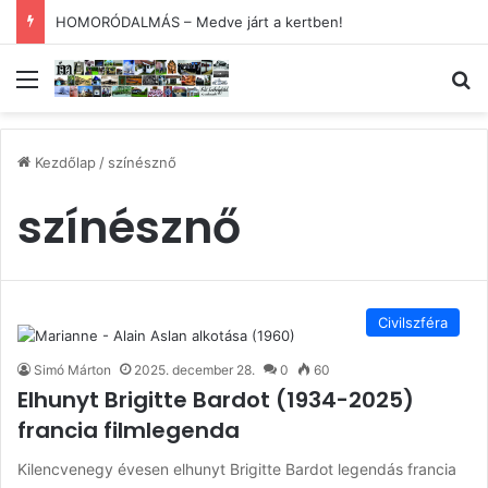
HOMORÓDALMÁS – Medve járt a kertben!
Menü
Ke
Kezdőlap
/
színésznő
színésznő
Civilszféra
Simó Márton
2025. december 28.
0
60
Elhunyt Brigitte Bardot (1934-2025)
francia filmlegenda
Kilencvenegy évesen elhunyt Brigitte Bardot legendás francia