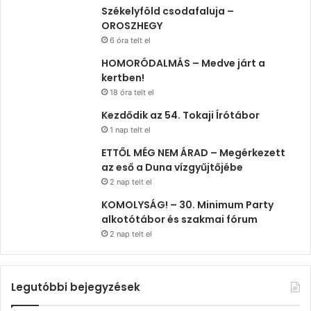
Székelyföld csodafaluja –
OROSZHEGY
6 óra telt el
HOMORÓDALMÁS – Medve járt a
kertben!
18 óra telt el
Kezdődik az 54. Tokaji Írótábor
1 nap telt el
ETTŐL MÉG NEM ÁRAD – Megérkezett
az eső a Duna vízgyűjtőjébe
2 nap telt el
KOMOLYSÁG! – 30. Minimum Party
alkotótábor és szakmai fórum
2 nap telt el
Legutóbbi bejegyzések