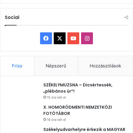
Social
Facebook
X
YouTube
Instagram
Friss
Népszerű
Hozzászólások
SZÉKELYMUZSNA – Dicsértessék,
„plébános úr”!
15 óra telt el
X. HOMORÓDMENTI NEMZETKÖZI
FOTÓTÁBOR
18 óra telt el
Székelyudvarhelyre érkezik a MAGYAR