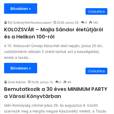
Bővebben »
Civilszféra
Élő Székelyföld Munkacsoport
2026. június 26.
0
162
KOLOZSVÁR – Majla Sándor életútjáról
és a Helikon 100-ról
A 15. Kolozsvári Ünnepi Könyvhét első napján, június 25-én,
csütötörtökön délután 5 órától tarttuk azt a beszélgetést,
amely a tavaly…
Bővebben »
Civilszféra
Simó Márton
2026. június 15.
0
46
Bemutatkozik a 30 éves MINIMUM PARTY
a Városi Könyvtárban
Idén Komolyság címmel július 29. és augusztus 9. között
szervezik meg a Hargita megyei Kászonaltíz mellett, a Tiszás