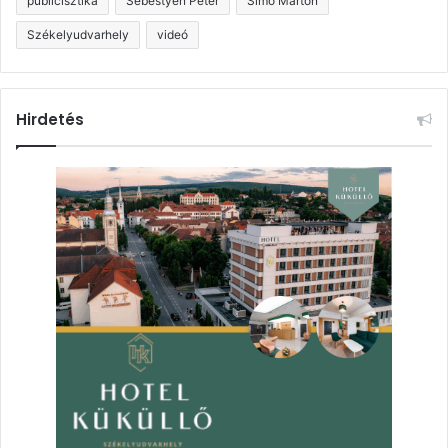
publicisztika
Sebestyén Péter
Simó Márton
Székelyudvarhely
videó
Hirdetés