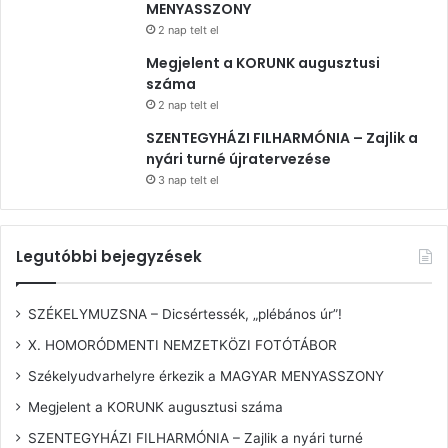
MENYASSZONY
2 nap telt el
Megjelent a KORUNK augusztusi
száma
2 nap telt el
SZENTEGYHÁZI FILHARMÓNIA – Zajlik a
nyári turné újratervezése
3 nap telt el
Legutóbbi bejegyzések
SZÉKELYMUZSNA – Dicsértessék, „plébános úr”!
X. HOMORÓDMENTI NEMZETKÖZI FOTÓTÁBOR
Székelyudvarhelyre érkezik a MAGYAR MENYASSZONY
Megjelent a KORUNK augusztusi száma
SZENTEGYHÁZI FILHARMÓNIA – Zajlik a nyári turné