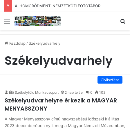
X. HOMORÓDMENTI NEMZETKÖZI FOTÓTÁBOR
Menü
Ke
Kezdőlap
/
Székelyudvarhely
Székelyudvarhely
Civilszféra
Élő Székelyföld Munkacsoport
2 nap telt el
0
102
Székelyudvarhelyre érkezik a MAGYAR
MENYASSZONY
A Magyar Menyasszony című nagyszabású időszaki kiállítás
2023 decemberében nyílt meg a Magyar Nemzeti Múzeumban,