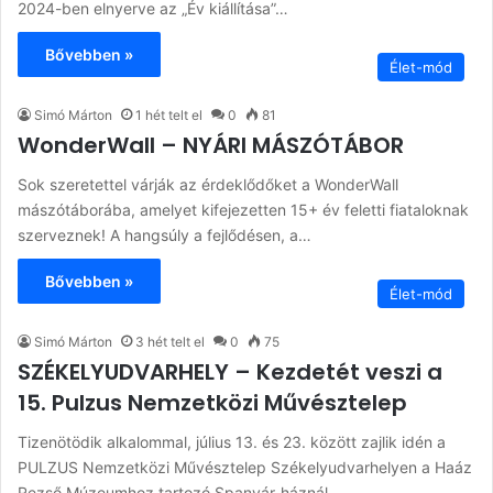
2024-ben elnyerve az „Év kiállítása”…
Bővebben »
Élet-mód
Simó Márton
1 hét telt el
0
81
WonderWall – NYÁRI MÁSZÓTÁBOR
Sok szeretettel várják az érdeklődőket a WonderWall
mászótáborába, amelyet kifejezetten 15+ év feletti fiataloknak
szerveznek! A hangsúly a fejlődésen, a…
Bővebben »
Élet-mód
Simó Márton
3 hét telt el
0
75
SZÉKELYUDVARHELY – Kezdetét veszi a
15. Pulzus Nemzetközi Művésztelep
Tizenötödik alkalommal, július 13. és 23. között zajlik idén a
PULZUS Nemzetközi Művésztelep Székelyudvarhelyen a Haáz
Rezső Múzeumhoz tartozó Spanyár-háznál.…