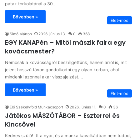
patak torkolatánál a 30.…
Bővebben »
Élet-mód
Simó Márton
2026. június 13.
0
368
EGY KANAPén – Mitől mászik falra egy
kovácsmester?
Nemcsak a kovácsságról beszélgettünk, hanem arról is, mit
jelent hosszú távon gondolkodni egy olyan korban, ahol
mindenki azonnal akar visszajelzést.…
Bővebben »
Élet-mód
Élő Székelyföld Munkacsoport
2026. június 11.
0
36
Játékos MÁSZÓTÁBOR – Eszterrel és
Kincsővel
Kedves szülő! Itt a nyár, és a munka kavalkádban nem tudod,