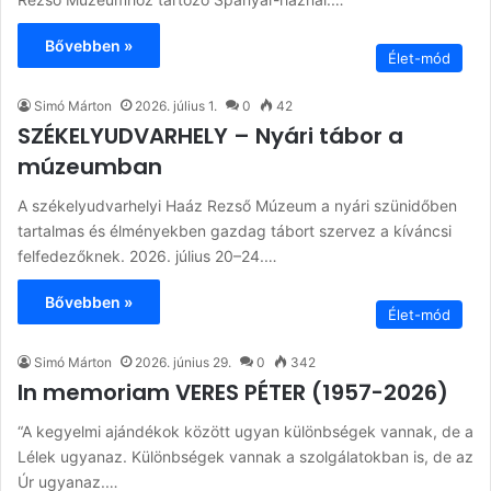
Bővebben »
Élet-mód
Simó Márton
2026. július 1.
0
42
SZÉKELYUDVARHELY – Nyári tábor a
múzeumban
A székelyudvarhelyi Haáz Rezső Múzeum a nyári szünidőben
tartalmas és élményekben gazdag tábort szervez a kíváncsi
felfedezőknek. 2026. július 20–24.…
Bővebben »
Élet-mód
Simó Márton
2026. június 29.
0
342
In memoriam VERES PÉTER (1957-2026)
“A kegyelmi ajándékok között ugyan különbségek vannak, de a
Lélek ugyanaz. Különbségek vannak a szolgálatokban is, de az
Úr ugyanaz.…