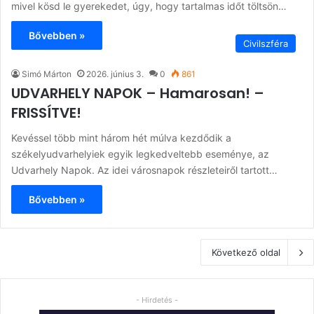
mivel kösd le gyerekedet, úgy, hogy tartalmas időt töltsön…
Bővebben »
Civilszféra
Simó Márton
2026. június 3.
0
861
UDVARHELY NAPOK – Hamarosan! –
FRISSÍTVE!
Kevéssel több mint három hét múlva kezdődik a
székelyudvarhelyiek egyik legkedveltebb eseménye, az
Udvarhely Napok. Az idei városnapok részleteiről tartott…
Bővebben »
Következő oldal
- Hirdetés -