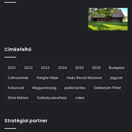
Címkefelhő
2021
2022
2023
2024
2025
2026
Budapest
Csíkszereda
Hargita Népe
Haáz Rezső Múzeum
jegyzet
Kolozsvár
Magyarország
publicisztika
Sebestyén Péter
Simó Márton
Székelyudvarhely
videó
Stratégiai partner