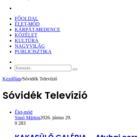
Keresés:
FŐOLDAL
ÉLET-MÓD
KÁRPÁT-MEDENCE
KÖZÉLET
KULTÚRA
NAGYVILÁG
PUBLICISZTIKA
Véletlen
cikk
Keresés:
Kezdőlap
/
Sóvidék Televízió
Sóvidék Televízió
Élet-mód
Simó Márton
2026. június 29.
0
283