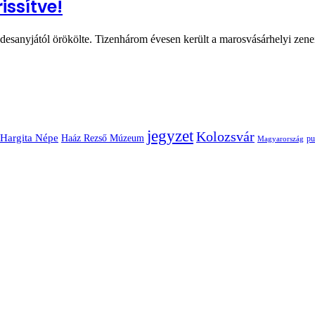
ssítve!
desanyjától örökölte. Tizenhárom évesen került a marosvásárhelyi zen
jegyzet
Kolozsvár
Hargita Népe
Haáz Rezső Múzeum
pu
Magyarország