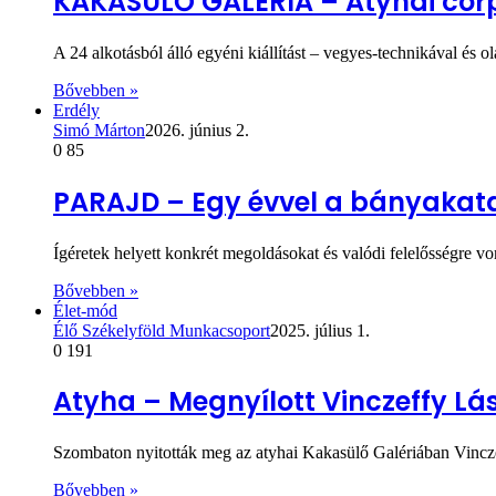
KAKASÜLŐ GALÉRIA – Atyhai corp
A 24 alkotásból álló egyéni kiállítást – vegyes-technikával és 
Bővebben »
Erdély
Simó Márton
2026. június 2.
0
85
PARAJD – Egy évvel a bányakata
Ígéretek helyett konkrét megoldásokat és valódi felelősségre v
Bővebben »
Élet-mód
Élő Székelyföld Munkacsoport
2025. július 1.
0
191
Atyha – Megnyílott Vinczeffy Lász
Szombaton nyitották meg az atyhai Kakasülő Galériában Vinczef
Bővebben »