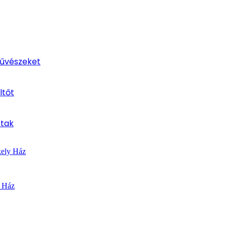
művészeket
ltőt
ttak
kely Ház
y Ház