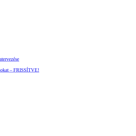
tervezése
ánsokat – FRISSÍTVE!