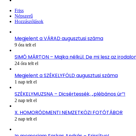
Friss
Népszerű
Hozzászólások
Megjelent a VÁRAD augusztusi száma
9 óra telt el
SIMÓ MÁRTON – Majka nélkül. De mi lesz az irodal
24 óra telt el
Megjelent a SZÉKELYFÖLD augusztusi száma
1 nap telt el
SZÉKELYMUZSNA – Dicsértessék, „plébános úr”!
2 nap telt el
X. HOMORÓDMENTI NEMZETKÖZI FOTÓTÁBOR
2 nap telt el
In memoriam Farkas András – Frissítve!