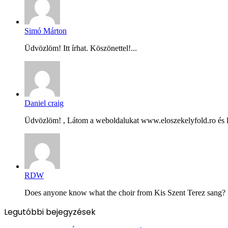
Simó Márton
Üdvözlöm! Itt írhat. Köszönettel!...
Daniel craig
Üdvözlöm! , Látom a weboldalukat www.eloszekelyfold.ro és le
RDW
Does anyone know what the choir from Kis Szent Terez sang? Ș
Legutóbbi bejegyzések