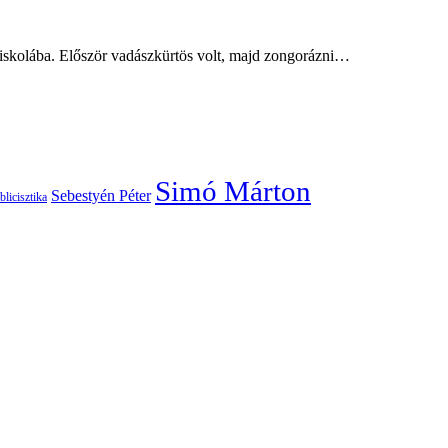
eiskolába. Először vadászkürtös volt, majd zongorázni…
Simó Márton
Sebestyén Péter
blicisztika