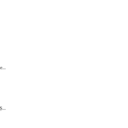
...
...