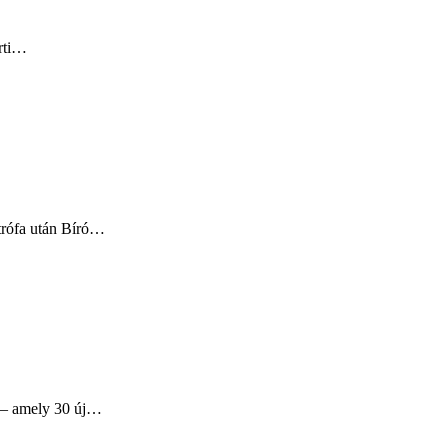
erti…
ztrófa után Bíró…
s – amely 30 új…