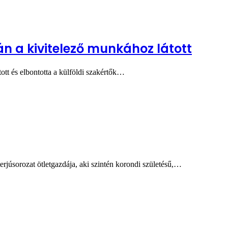
n a kivitelező munkához látott
ott és elbontotta a külföldi szakértők…
erjúsorozat ötletgazdája, aki szintén korondi születésű,…