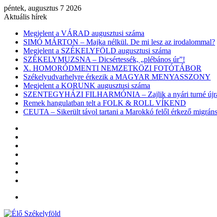
péntek, augusztus 7 2026
Aktuális hírek
Megjelent a VÁRAD augusztusi száma
SIMÓ MÁRTON – Majka nélkül. De mi lesz az irodalommal?
Megjelent a SZÉKELYFÖLD augusztusi száma
SZÉKELYMUZSNA – Dicsértessék, „plébános úr”!
X. HOMORÓDMENTI NEMZETKÖZI FOTÓTÁBOR
Székelyudvarhelyre érkezik a MAGYAR MENYASSZONY
Megjelent a KORUNK augusztusi száma
SZENTEGYHÁZI FILHARMÓNIA – Zajlik a nyári turné újra
Remek hangulatban telt a FOLK & ROLL VÍKEND
CEUTA – Sikerült távol tartani a Marokkó felől érkező migr
Facebook
X
YouTube
Instagram
Belépés
Véletlen
cikk
Oldalsáv
Menü