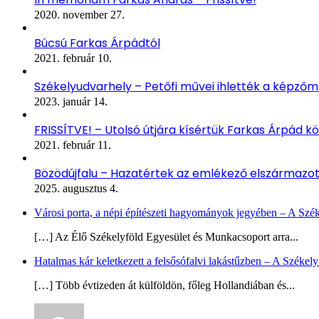
2020. november 27.
Búcsú Farkas Árpádtól
2021. február 10.
Székelyudvarhely – Petőfi művei ihlették a képző
2023. január 14.
FRISSÍTVE! – Utolsó útjára kísértük Farkas Árpád kö
2021. február 11.
Bözödújfalu – Hazatértek az emlékező elszármazo
2025. augusztus 4.
Városi porta, a népi építészeti hagyományok jegyében – A Szé
[…] Az Élő Székelyföld Egyesület és Munkacsoport arra...
Hatalmas kár keletkezett a felsősófalvi lakástűzben – A Székel
[…] Több évtizeden át külföldön, főleg Hollandiában és...