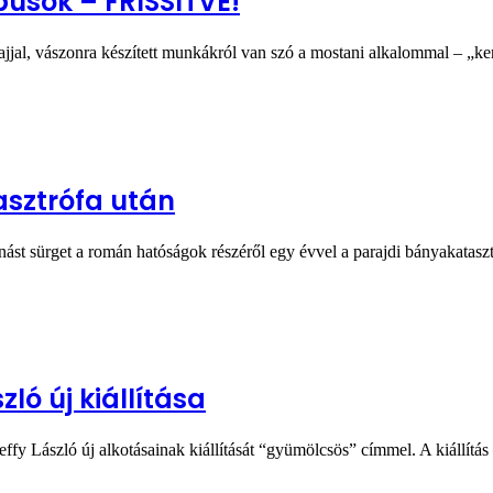
usok – FRISSÍTVE!
olajjal, vászonra készített munkákról van szó a mostani alkalommal – „k
sztrófa után
onást sürget a román hatóságok részéről egy évvel a parajdi bányakatas
ló új kiállítása
fy László új alkotásainak kiállítását “gyümölcsös” címmel. A kiállítá