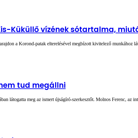
is-Küküllő vízének sótartalma, miutá
rajdon a Korond-patak elterelésével megbízott kivitelező munkához lát
nem tud megállni
an látogatta meg az ismert újságíró-szerkesztőt. Molnos Ferenc, az int