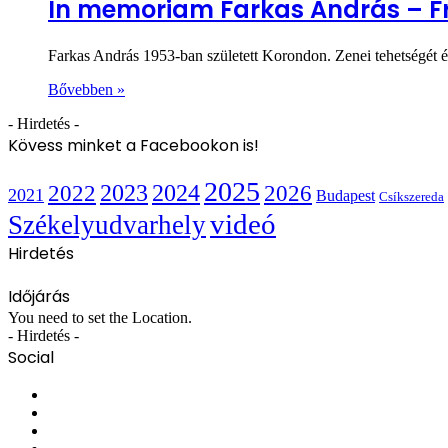
In memoriam Farkas András – Fri
Farkas András 1953-ban született Korondon. Zenei tehetségét é
Bővebben »
- Hirdetés -
Kövess minket a Facebookon is!
2025
2022
2023
2024
2026
2021
Budapest
Csíkszereda
videó
Székelyudvarhely
Hirdetés
Időjárás
You need to set the Location.
- Hirdetés -
Social
Facebook
X
YouTube
Instagram