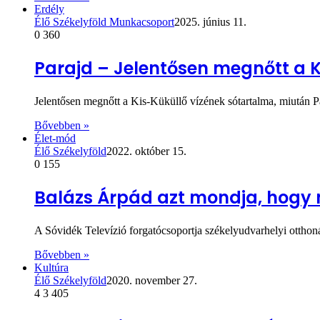
Erdély
Élő Székelyföld Munkacsoport
2025. június 11.
0
360
Parajd – Jelentősen megnőtt a K
Jelentősen megnőtt a Kis-Küküllő vízének sótartalma, miután Pa
Bővebben »
Élet-mód
Élő Székelyföld
2022. október 15.
0
155
Balázs Árpád azt mondja, hogy 
A Sóvidék Televízió forgatócsoportja székelyudvarhelyi otthonáb
Bővebben »
Kultúra
Élő Székelyföld
2020. november 27.
4
3 405