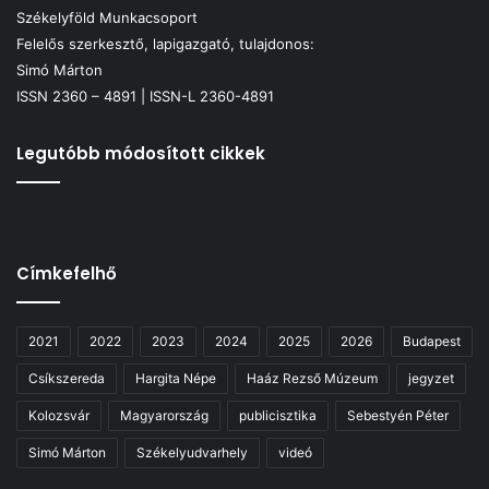
Székelyföld Munkacsoport
Felelős szerkesztő, lapigazgató, tulajdonos:
Simó Márton
ISSN 2360 – 4891 | ISSN-L 2360-4891
Legutóbb módosított cikkek
Címkefelhő
2021
2022
2023
2024
2025
2026
Budapest
Csíkszereda
Hargita Népe
Haáz Rezső Múzeum
jegyzet
Kolozsvár
Magyarország
publicisztika
Sebestyén Péter
Simó Márton
Székelyudvarhely
videó