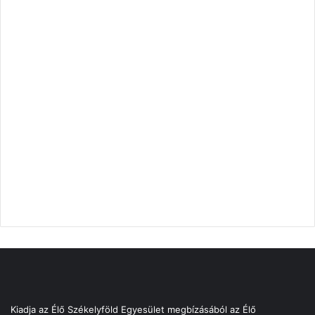
Kiadja az Élő Székelyföld Egyesület megbízásából az Élő