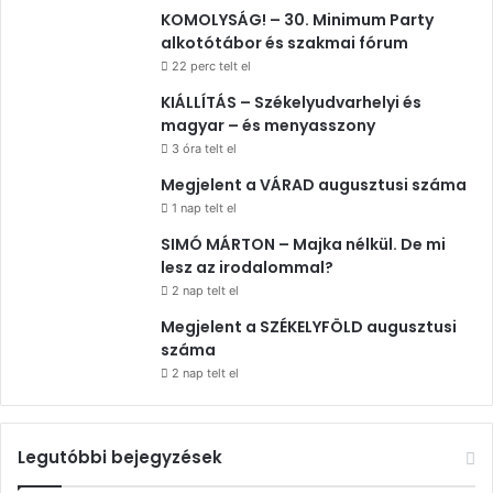
KOMOLYSÁG! – 30. Minimum Party
alkotótábor és szakmai fórum
22 perc telt el
KIÁLLÍTÁS – Székelyudvarhelyi és
magyar – és menyasszony
3 óra telt el
Megjelent a VÁRAD augusztusi száma
1 nap telt el
SIMÓ MÁRTON – Majka nélkül. De mi
lesz az irodalommal?
2 nap telt el
Megjelent a SZÉKELYFÖLD augusztusi
száma
2 nap telt el
Legutóbbi bejegyzések