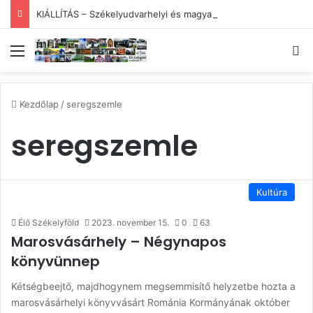
KIÁLLÍTÁS – Székelyudvarhelyi és magyar – és menyasszony
Menü
Ke
Kezdőlap
/
seregszemle
seregszemle
Kultúra
Élő Székelyföld
2023. november 15.
0
63
Marosvásárhely – Négynapos
könyvünnep
Kétségbeejtő, majdhogynem megsemmisítő helyzetbe hozta a
marosvásárhelyi könyvvásárt Románia Kormányának október