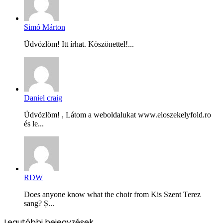
Simó Márton
Üdvözlöm! Itt írhat. Köszönettel!...
Daniel craig
Üdvözlöm! , Látom a weboldalukat www.eloszekelyfold.ro
és le...
RDW
Does anyone know what the choir from Kis Szent Terez
sang? Ș...
Legutóbbi bejegyzések