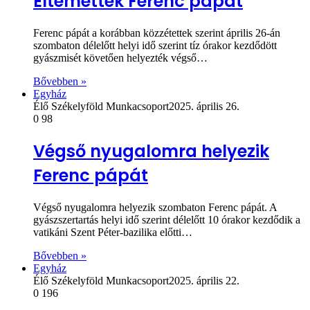
Eltemették Ferenc pápát
Ferenc pápát a korábban közzétettek szerint április 26-án
szombaton délelőtt helyi idő szerint tíz órakor kezdődött
gyászmisét követően helyezték végső…
Bővebben »
Egyház
Élő Székelyföld Munkacsoport
2025. április 26.
0
98
Végső nyugalomra helyezik
Ferenc pápát
Végső nyugalomra helyezik szombaton Ferenc pápát. A
gyászszertartás helyi idő szerint délelőtt 10 órakor kezdődik a
vatikáni Szent Péter-bazilika előtti…
Bővebben »
Egyház
Élő Székelyföld Munkacsoport
2025. április 22.
0
196