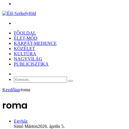
Menü
Keresés:
FŐOLDAL
ÉLET-MÓD
KÁRPÁT-MEDENCE
KÖZÉLET
KULTÚRA
NAGYVILÁG
PUBLICISZTIKA
Véletlen
cikk
Keresés:
Kezdőlap
/
roma
roma
Egyház
Simó Márton
2026. április 5.