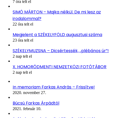
7 óra telt el
SIMÓ MÁRTON – Majka nélkül. De mi lesz az
irodalommal?
22 óra telt el
Megjelent a SZÉKELYFÖLD augusztusi száma
23 óra telt el
SZÉKELYMUZSNA – Dicsértessék, „plébános úr”!
2 nap telt el
X. HOMORÓDMENTI NEMZETKÖZI FOTÓTÁBOR
2 nap telt el
In memoriam Farkas András – Frissítve!
2020. november 27.
Búcsú Farkas Árpádtól
2021. február 10.