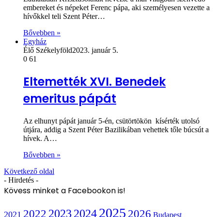
embereket és népeket Ferenc pápa, aki személyesen vezette a
hívőkkel teli Szent Péter…
Bővebben »
Egyház
Élő Székelyföld
2023. január 5.
0
61
Eltemették XVI. Benedek
emeritus pápát
Az elhunyt pápát január 5-én, csütörtökön kísérték utolsó
útjára, addig a Szent Péter Bazilikában vehettek tőle búcsút a
hívek. A…
Bővebben »
Következő oldal
- Hirdetés -
Kövess minket a Facebookon is!
2025
2022
2023
2024
2026
2021
Budapest