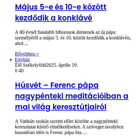
Május 5-e és 10-e között
kezdődik a konklávé
A 80 évnél fiatalabb bíborosok döntenek az új pápa
személyéről a május 5. és 10. között kezdődik a konklávén,
ahol…
Bővebben »
Egyház
Élő Székelyföld
2025. április 19.
0
40
Húsvét – Ferenc pápa
nagypénteki meditációiban a
mai világ keresztútjairól
A Vatikán szokás szerint előre közölte a nagypénteki
keresztutat kísérő elmélkedéseket. A szöveget tavalyhoz
hasonlóan idén is Ferenc pápa írta.…