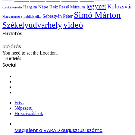
jegyzet
Kolozsvár
Hargita Népe
Haáz Rezső Múzeum
Csíkszereda
Simó Márton
Sebestyén Péter
publicisztika
Magyarország
videó
Székelyudvarhely
Hirdetés
Időjárás
You need to set the Location.
- Hirdetés -
Social
Facebook
X
YouTube
Instagram
Friss
Népszerű
Hozzászólások
Megjelent a VÁRAD augusztusi száma