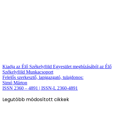
Kiadja az Élő Székelyföld Egyesület megbízásából az Élő
Székelyföld Munkacsoport
Felelős szerkesztő, lapigazgató, tulajdonos:
Simó Márton
ISSN 2360 – 4891 | ISSN-L 2360-4891
Legutóbb módosított cikkek