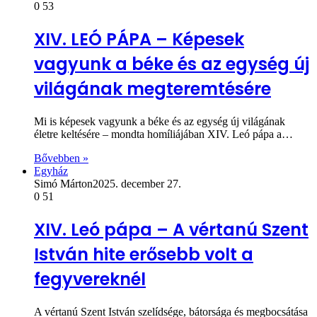
0
53
XIV. LEÓ PÁPA – Képesek
vagyunk a béke és az egység új
világának megteremtésére
Mi is képesek vagyunk a béke és az egység új világának
életre keltésére – mondta homíliájában XIV. Leó pápa a…
Bővebben »
Egyház
Simó Márton
2025. december 27.
0
51
XIV. Leó pápa – A vértanú Szent
István hite erősebb volt a
fegyvereknél
A vértanú Szent István szelídsége, bátorsága és megbocsátása