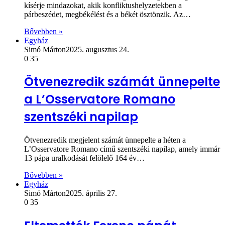
kísérje mindazokat, akik konfliktushelyzetekben a
párbeszédet, megbékélést és a békét ösztönzik. Az…
Bővebben »
Egyház
Simó Márton
2025. augusztus 24.
0
35
Ötvenezredik számát ünnepelte
a L’Osservatore Romano
szentszéki napilap
Ötvenezredik megjelent számát ünnepelte a héten a
L’Osservatore Romano című szentszéki napilap, amely immár
13 pápa uralkodását felölelő 164 év…
Bővebben »
Egyház
Simó Márton
2025. április 27.
0
35