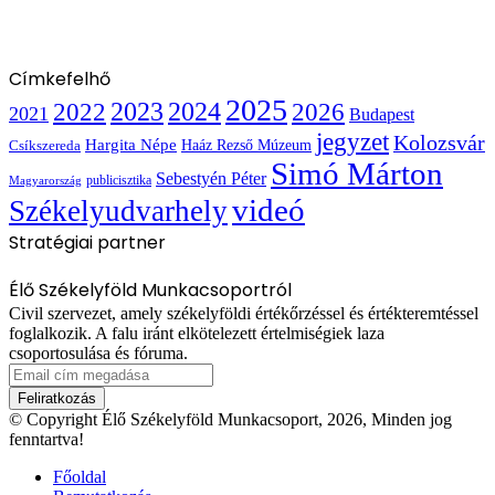
Címkefelhő
2025
2022
2023
2024
2026
2021
Budapest
jegyzet
Kolozsvár
Hargita Népe
Haáz Rezső Múzeum
Csíkszereda
Simó Márton
Sebestyén Péter
publicisztika
Magyarország
videó
Székelyudvarhely
Stratégiai partner
Élő Székelyföld Munkacsoportról
Civil szervezet, amely székelyföldi értékőrzéssel és értékteremtéssel
foglalkozik. A falu iránt elkötelezett értelmiségiek laza
csoportosulása és fóruma.
Email
cím
megadása
© Copyright Élő Székelyföld Munkacsoport, 2026, Minden jog
fenntartva!
Főoldal