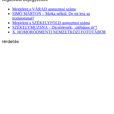
Megjelent a VÁRAD augusztusi száma
SIMÓ MÁRTON – Majka nélkül. De mi lesz az
irodalommal?
Megjelent a SZÉKELYFÖLD augusztusi száma
SZÉKELYMUZSNA – Dicsértessék, „plébános úr”!
X. HOMORÓDMENTI NEMZETKÖZI FOTÓTÁBOR
Hirdetés