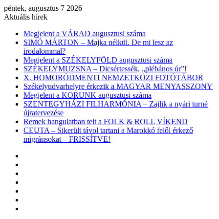
péntek, augusztus 7 2026
Aktuális hírek
Megjelent a VÁRAD augusztusi száma
SIMÓ MÁRTON – Majka nélkül. De mi lesz az
irodalommal?
Megjelent a SZÉKELYFÖLD augusztusi száma
SZÉKELYMUZSNA – Dicsértessék, „plébános úr”!
X. HOMORÓDMENTI NEMZETKÖZI FOTÓTÁBOR
Székelyudvarhelyre érkezik a MAGYAR MENYASSZONY
Megjelent a KORUNK augusztusi száma
SZENTEGYHÁZI FILHARMÓNIA – Zajlik a nyári turné
újratervezése
Remek hangulatban telt a FOLK & ROLL VÍKEND
CEUTA – Sikerült távol tartani a Marokkó felől érkező
migránsokat – FRISSÍTVE!
Facebook
X
YouTube
Instagram
Belépés
Véletlen
cikk
Oldalsáv