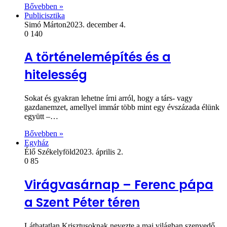
Bővebben »
Publicisztika
Simó Márton
2023. december 4.
0
140
A történelemépítés és a
hitelesség
Sokat és gyakran lehetne írni arról, hogy a társ- vagy
gazdanemzet, amellyel immár több mint egy évszázada élünk
együtt –…
Bővebben »
Egyház
Élő Székelyföld
2023. április 2.
0
85
Virágvasárnap – Ferenc pápa
a Szent Péter téren
Láthatatlan Krisztusoknak nevezte a mai világban szenvedő