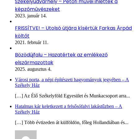
Székelyudvarhely – Petőfi művei ihlették a
képzőművészeket
2023. január 14.
FRISSÍTVE! – Utolsó útjára kísértük Farkas Árpád
költőt
2021. február 11.
Bözödújfalu – Hazatértek az emlékező
elszármazottak
2025. augusztus 4.
Városi porta, a népi építészeti hagyományok jegyében – A
Székely Ház
[…] Az Élő Székelyföld Egyesület és Munkacsoport arra...
Hatalmas kár keletkezett a felsősófalvi lakástűzben – A
Székely Ház
[…] Több évtizeden át külföldön, főleg Hollandiában és...