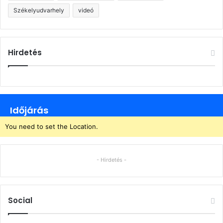
Székelyudvarhely
videó
Hirdetés
Időjárás
You need to set the Location.
- Hirdetés -
Social