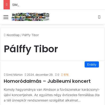
SIMÓ MÁRTON – Majka nélkül. De mi lesz az irodalommal?
Menü
Ke
Kezdőlap
/
Pálffy Tibor
Pálffy Tibor
Erdély
Simó Márton
2024. december 29.
0
976
Homoródalmás – Jubileumi koncert
Komoly hagyománya van Almáson a fúvószenekar karácsonyi-
újévi koncertjeinek. Az együttes négy évtizedes fennállása óta
a téli ünnepkör rendszeresen szolgáltat alkalmat…