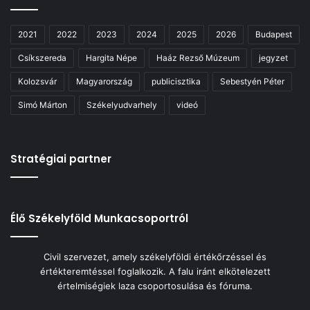
2021
2022
2023
2024
2025
2026
Budapest
Csíkszereda
Hargita Népe
Haáz Rezső Múzeum
jegyzet
Kolozsvár
Magyarország
publicisztika
Sebestyén Péter
Simó Márton
Székelyudvarhely
videó
Stratégiai partner
Élő Székelyföld Munkacsoportról
Civil szervezet, amely székelyföldi értékőrzéssel és
értékteremtéssel foglalkozik. A falu iránt elkötelezett
értelmiségiek laza csoportosulása és fóruma.