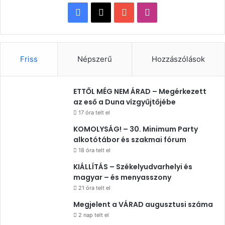
Facebook
X
YouTube
Instagram
Friss
Népszerű
Hozzászólások
ETTŐL MÉG NEM ÁRAD – Megérkezett
az eső a Duna vízgyűjtőjébe
17 óra telt el
KOMOLYSÁG! – 30. Minimum Party
alkotótábor és szakmai fórum
18 óra telt el
KIÁLLÍTÁS – Székelyudvarhelyi és
magyar – és menyasszony
21 óra telt el
Megjelent a VÁRAD augusztusi száma
2 nap telt el