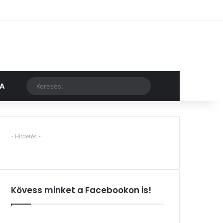
Facebook
X
YouTube
Instagram
Belépés
Véletlen cikk
Oldalsáv
Véletlen cikk
Keresés:
KA
- Hirdetés -
Kövess minket a Facebookon is!