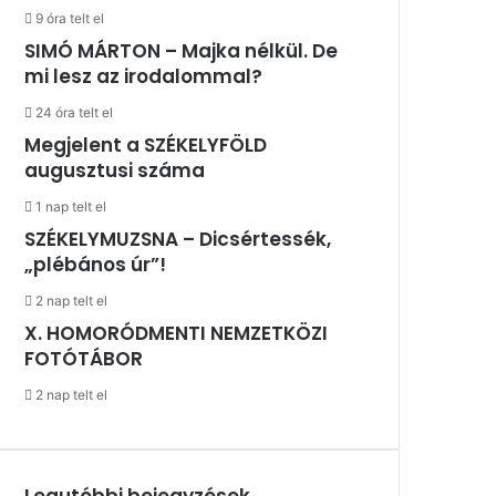
9 óra telt el
SIMÓ MÁRTON – Majka nélkül. De
mi lesz az irodalommal?
24 óra telt el
Megjelent a SZÉKELYFÖLD
augusztusi száma
1 nap telt el
SZÉKELYMUZSNA – Dicsértessék,
„plébános úr”!
2 nap telt el
X. HOMORÓDMENTI NEMZETKÖZI
FOTÓTÁBOR
2 nap telt el
Legutóbbi bejegyzések