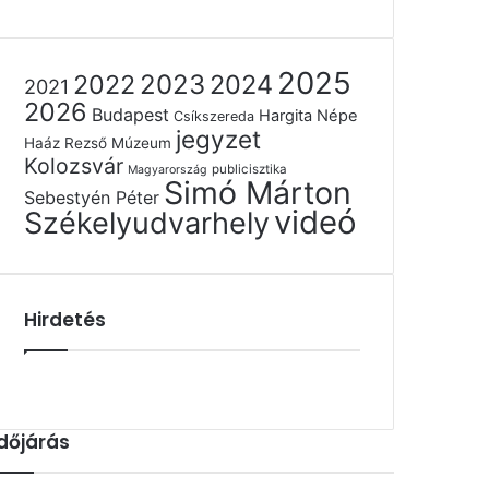
2025
2022
2023
2024
2021
2026
Budapest
Hargita Népe
Csíkszereda
jegyzet
Haáz Rezső Múzeum
Kolozsvár
publicisztika
Magyarország
Simó Márton
Sebestyén Péter
videó
Székelyudvarhely
Hirdetés
Időjárás