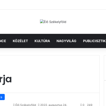
NCE
KÖZÉLET
KULTÚRA
NAGYVILÁG
PUBLICISZTI
rja
ra
Élő Székelyföld
2022. augusztus 24.
0
249