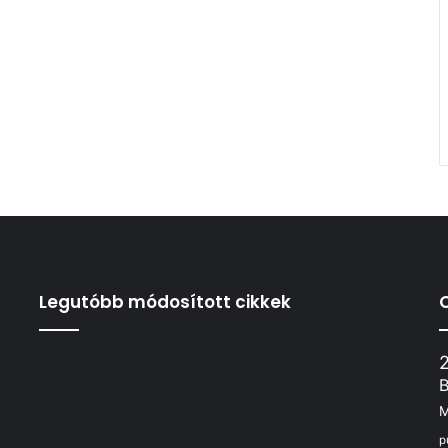
Legutóbb módosított cikkek
B
p