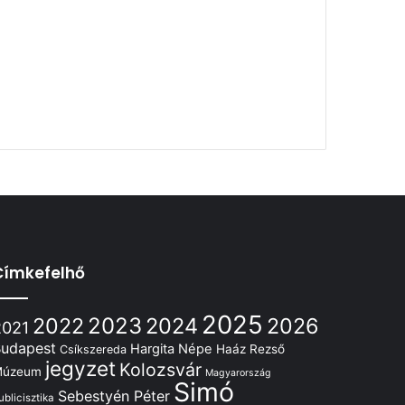
Címkefelhő
2025
2022
2023
2024
2026
2021
udapest
Hargita Népe
Haáz Rezső
Csíkszereda
jegyzet
Kolozsvár
Múzeum
Magyarország
Simó
Sebestyén Péter
ublicisztika