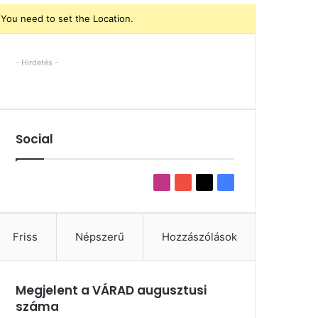
You need to set the Location.
- Hirdetés -
Social
Instagram
YouTube
X
Facebook
Friss
Népszerű
Hozzászólások
Megjelent a VÁRAD augusztusi
száma