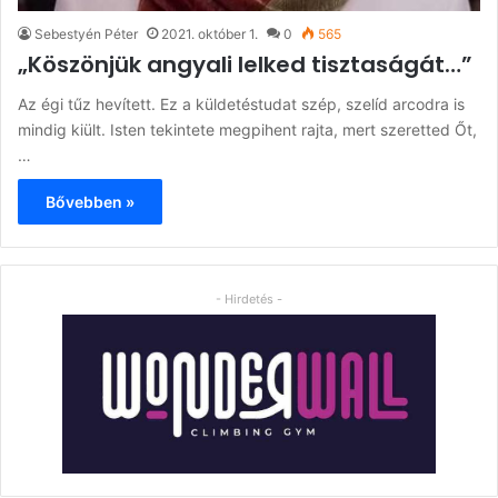
Sebestyén Péter
2021. október 1.
0
565
„Köszönjük angyali lelked tisztaságát…”
Az égi tűz hevített. Ez a küldetéstudat szép, szelíd arcodra is
mindig kiült. Isten tekintete megpihent rajta, mert szeretted Őt,
…
Bővebben »
- Hirdetés -