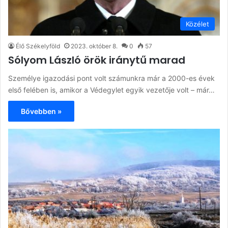
Közélet
Élő Székelyföld
2023. október 8.
0
57
Sólyom László örök iránytű marad
Személye igazodási pont volt számunkra már a 2000-es évek
első felében is, amikor a Védegylet egyik vezetője volt – már…
Bővebben »