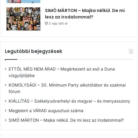
SIMÓ MÁRTON – Majka nélkül. De mi
lesz az irodalommal?
2 nap telt el
Legutóbbi bejegyzések
ETTŐL MÉG NEM ÁRAD – Megérkezett az eső a Duna
vízgyűjtőjébe
KOMOLYSÁG! – 30. Minimum Party alkotótábor és szakmai
fórum
KIÁLLÍTÁS – Székelyudvarhelyi és magyar – és menyasszony
Megjelent a VÁRAD augusztusi száma
SIMÓ MÁRTON – Majka nélkül. De mi lesz az irodalommal?