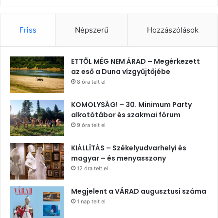
Friss
Népszerű
Hozzászólások
ETTŐL MÉG NEM ÁRAD – Megérkezett
az eső a Duna vízgyűjtőjébe
8 óra telt el
KOMOLYSÁG! – 30. Minimum Party
alkotótábor és szakmai fórum
9 óra telt el
KIÁLLÍTÁS – Székelyudvarhelyi és
magyar – és menyasszony
12 óra telt el
Megjelent a VÁRAD augusztusi száma
1 nap telt el