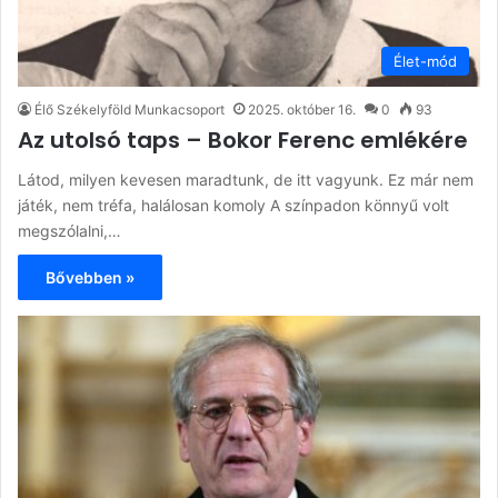
Élet-mód
Élő Székelyföld Munkacsoport
2025. október 16.
0
93
Az utolsó taps – Bokor Ferenc emlékére
Látod, milyen kevesen maradtunk, de itt vagyunk. Ez már nem
játék, nem tréfa, halálosan komoly A színpadon könnyű volt
megszólalni,…
Bővebben »