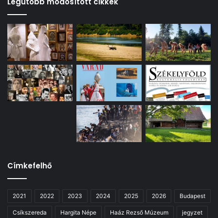
Legutóbb módosított cikkek
Címkefelhő
2021
2022
2023
2024
2025
2026
Budapest
Csíkszereda
Hargita Népe
Haáz Rezső Múzeum
jegyzet