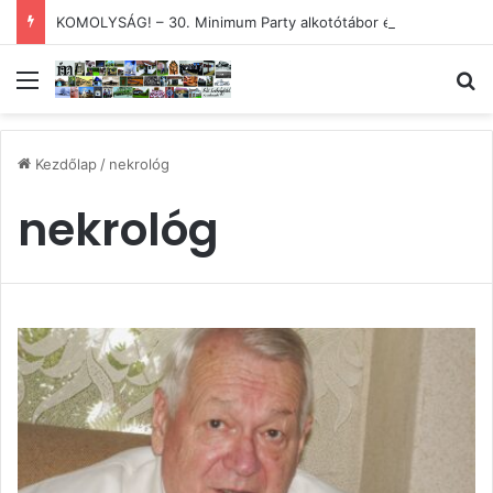
KOMOLYSÁG! – 30. Minimum Party alkotótábor és szakmai fórum
Menü
Ke
Kezdőlap
/
nekrológ
nekrológ