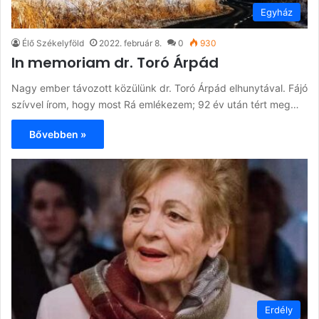
Egyház
Élő Székelyföld
2022. február 8.
0
930
In memoriam dr. Toró Árpád
Nagy ember távozott közülünk dr. Toró Árpád elhunytával. Fájó
szívvel írom, hogy most Rá emlékezem; 92 év után tért meg…
Bővebben »
Erdély