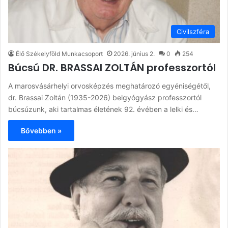
Civilszféra
Élő Székelyföld Munkacsoport
2026. június 2.
0
254
Búcsú DR. BRASSAI ZOLTÁN professzortól
A marosvásárhelyi orvosképzés meghatározó egyéniségétől,
dr. Brassai Zoltán (1935-2026) belgyógyász professzortól
búcsúzunk, aki tartalmas életének 92. évében a lelki és…
Bővebben »