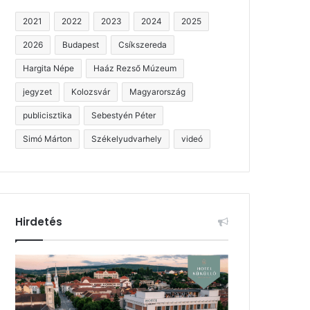
2021
2022
2023
2024
2025
2026
Budapest
Csíkszereda
Hargita Népe
Haáz Rezső Múzeum
jegyzet
Kolozsvár
Magyarország
publicisztika
Sebestyén Péter
Simó Márton
Székelyudvarhely
videó
Hirdetés