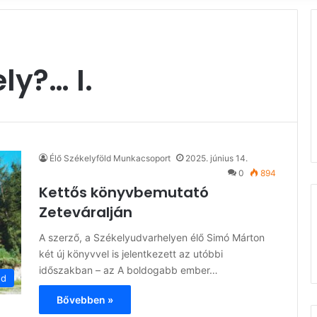
ly?… I.
Élő Székelyföld Munkacsoport
2025. június 14.
0
894
Kettős könyvbemutató
Zeteváralján
A szerző, a Székelyudvarhelyen élő Simó Márton
két új könyvvel is jelentkezett az utóbbi
időszakban – az A boldogabb ember…
ód
Bővebben »