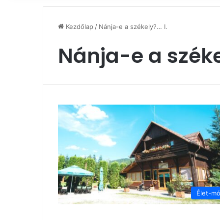
Kezdőlap
/
Nánja-e a székely?… I.
Nánja-e a széke
Élet-m