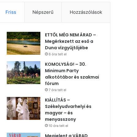
Friss
Népszerű
Hozzászólások
ETTŐL MÉG NEM ÁRAD –
Megérkezett az eső a
Duna vízgyűjtőjébe
6 óra telt el
KOMOLYSÁG! – 30.
Minimum Party
alkotótábor és szakmai
fórum
7 óra telt el
KIÁLLÍTÁS –
Székelyudvarhelyi és
magyar – és
menyasszony
10 óra telt el
Megjelent a VÁRAD