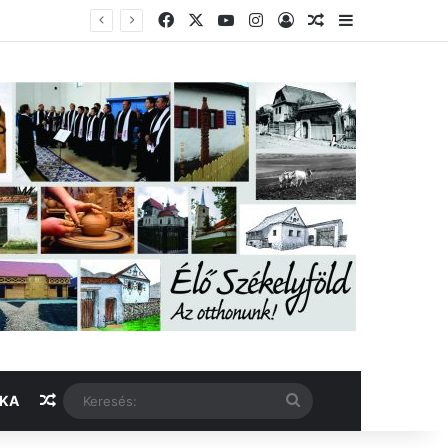
Facebook
X
YouTube
Instagram
Belépés
Véletlen cikk
Oldalsáv
Véletlen cikk
Keresés:
IKA