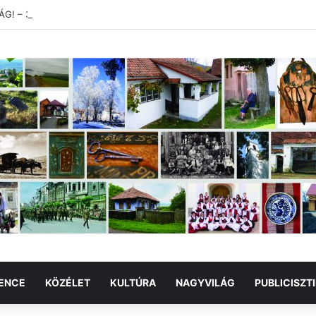
! – 30. Minimum Party alkotótábor és szakmai fórum
ENCE
KÖZÉLET
KULTÚRA
NAGYVILÁG
PUBLICISZT