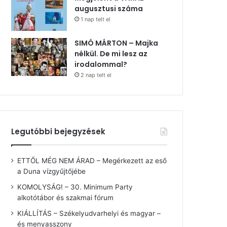
augusztusi száma
1 nap telt el
SIMÓ MÁRTON – Majka
nélkül. De mi lesz az
irodalommal?
2 nap telt el
Legutóbbi bejegyzések
ETTŐL MÉG NEM ÁRAD – Megérkezett az eső
a Duna vízgyűjtőjébe
KOMOLYSÁG! – 30. Minimum Party
alkotótábor és szakmai fórum
KIÁLLÍTÁS – Székelyudvarhelyi és magyar –
és menyasszony