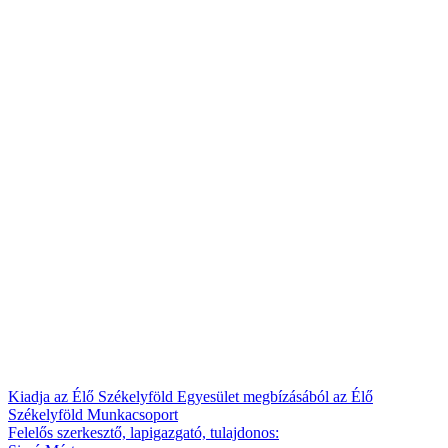
Kiadja az Élő Székelyföld Egyesület megbízásából az Élő
Székelyföld Munkacsoport
Felelős szerkesztő, lapigazgató, tulajdonos: