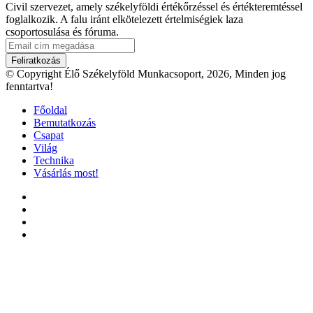
Civil szervezet, amely székelyföldi értékőrzéssel és értékteremtéssel
foglalkozik. A falu iránt elkötelezett értelmiségiek laza
csoportosulása és fóruma.
Email
cím
megadása
© Copyright Élő Székelyföld Munkacsoport, 2026, Minden jog
fenntartva!
Főoldal
Bemutatkozás
Csapat
Világ
Technika
Vásárlás most!
Facebook
X
YouTube
Instagram
'Fel
a
tetejéhez'
gomb