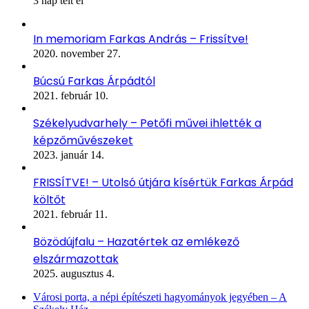
3 nap telt el
In memoriam Farkas András – Frissítve!
2020. november 27.
Búcsú Farkas Árpádtól
2021. február 10.
Székelyudvarhely – Petőfi művei ihlették a
képzőművészeket
2023. január 14.
FRISSÍTVE! – Utolsó útjára kísértük Farkas Árpád
költőt
2021. február 11.
Bözödújfalu – Hazatértek az emlékező
elszármazottak
2025. augusztus 4.
Városi porta, a népi építészeti hagyományok jegyében – A