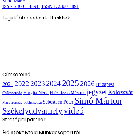
Simó Márton
ISSN 2360 – 4891 | ISSN-L 2360-4891
Legutóbb módosított cikkek
Címkefelhő
2025
2022
2023
2024
2026
2021
Budapest
jegyzet
Kolozsvár
Hargita Népe
Haáz Rezső Múzeum
Csíkszereda
Simó Márton
Sebestyén Péter
publicisztika
Magyarország
videó
Székelyudvarhely
Stratégiai partner
Élő Székelyföld Munkacsoportról