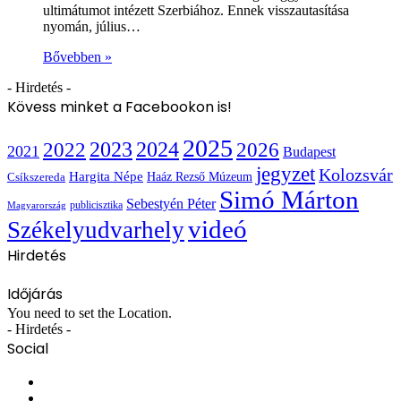
ultimátumot intézett Szerbiához. Ennek visszautasítása
nyomán, július…
Bővebben »
- Hirdetés -
Kövess minket a Facebookon is!
2025
2022
2023
2024
2026
2021
Budapest
jegyzet
Kolozsvár
Hargita Népe
Haáz Rezső Múzeum
Csíkszereda
Simó Márton
Sebestyén Péter
publicisztika
Magyarország
videó
Székelyudvarhely
Hirdetés
Időjárás
You need to set the Location.
- Hirdetés -
Social
Facebook
X