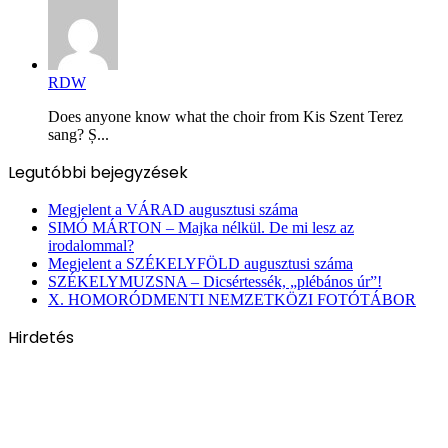
RDW
Does anyone know what the choir from Kis Szent Terez
sang? Ș...
Legutóbbi bejegyzések
Megjelent a VÁRAD augusztusi száma
SIMÓ MÁRTON – Majka nélkül. De mi lesz az
irodalommal?
Megjelent a SZÉKELYFÖLD augusztusi száma
SZÉKELYMUZSNA – Dicsértessék, „plébános úr”!
X. HOMORÓDMENTI NEMZETKÖZI FOTÓTÁBOR
Hirdetés