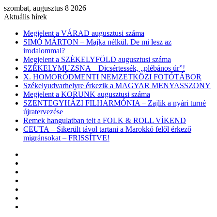
szombat, augusztus 8 2026
Aktuális hírek
Megjelent a VÁRAD augusztusi száma
SIMÓ MÁRTON – Majka nélkül. De mi lesz az
irodalommal?
Megjelent a SZÉKELYFÖLD augusztusi száma
SZÉKELYMUZSNA – Dicsértessék, „plébános úr”!
X. HOMORÓDMENTI NEMZETKÖZI FOTÓTÁBOR
Székelyudvarhelyre érkezik a MAGYAR MENYASSZONY
Megjelent a KORUNK augusztusi száma
SZENTEGYHÁZI FILHARMÓNIA – Zajlik a nyári turné
újratervezése
Remek hangulatban telt a FOLK & ROLL VÍKEND
CEUTA – Sikerült távol tartani a Marokkó felől érkező
migránsokat – FRISSÍTVE!
Facebook
X
YouTube
Instagram
Belépés
Véletlen
cikk
Oldalsáv