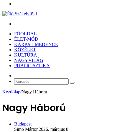
Menü
Keresés:
FŐOLDAL
ÉLET-MÓD
KÁRPÁT-MEDENCE
KÖZÉLET
KULTÚRA
NAGYVILÁG
PUBLICISZTIKA
Véletlen
cikk
Keresés:
Kezdőlap
/
Nagy Háború
Nagy Háború
Budapest
Simó Márton
2026. március 8.