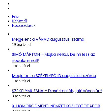
YouTube
Instagram
Friss
Népszerű
Hozzászólások
Megjelent a VÁRAD augusztusi száma
19 óra telt el
SIMÓ MÁRTON – Majka nélkül. De mi lesz az
irodalommal?
1 nap telt el
Megjelent a SZÉKELYFÖLD augusztusi száma
1 nap telt el
SZÉKELYMUZSNA – Dicsértessék, „plébános úr”!
3 nap telt el
X. HOMORÓDMENTI NEMZETKÖZI FOTÓTÁBOR