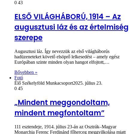
0
43
ELSŐ VILÁGHÁBORÚ, 1914 – Az
augusztusi láz és az értelmiség
szerepe
Augusztusi láz. Így nevezzük az első világháborús
hadüzeneteket követő elsöprő lelkesedést – amely egész
Európában szinte minden olyan hangot elfojtott,…
Bővebben »
Fotó
Élő Székelyföld Munkacsoport
2025. július 23.
0
45
„Mindent meggondoltam,
mindent megfontoltam”
111 esztendeje, 1914. július 23-án az Osztrák–Magyar
Monarchia Ferenc Ferdinánd főherceg meggyilkolása miatt