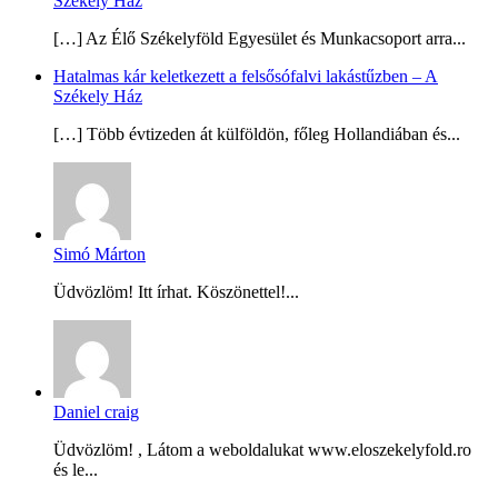
Székely Ház
[…] Az Élő Székelyföld Egyesület és Munkacsoport arra...
Hatalmas kár keletkezett a felsősófalvi lakástűzben – A
Székely Ház
[…] Több évtizeden át külföldön, főleg Hollandiában és...
Simó Márton
Üdvözlöm! Itt írhat. Köszönettel!...
Daniel craig
Üdvözlöm! , Látom a weboldalukat www.eloszekelyfold.ro
és le...