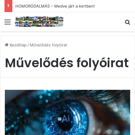
HOMORÓDALMÁS – Medve járt a kertben!
Menü
Ke
Kezdőlap
/
Művelődés folyóirat
Művelődés folyóirat