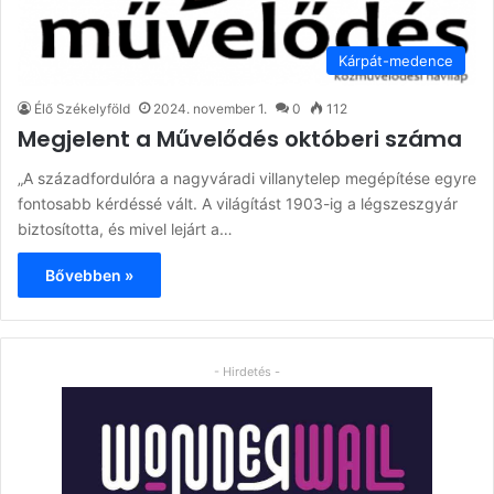
Kárpát-medence
Élő Székelyföld
2024. november 1.
0
112
Megjelent a Művelődés októberi száma
„A századfordulóra a nagyváradi villanytelep megépítése egyre
fontosabb kérdéssé vált. A világítást 1903-ig a légszeszgyár
biztosította, és mivel lejárt a…
Bővebben »
- Hirdetés -