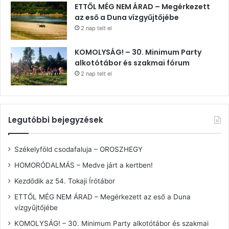
ETTŐL MÉG NEM ÁRAD – Megérkezett
az eső a Duna vízgyűjtőjébe
2 nap telt el
KOMOLYSÁG! – 30. Minimum Party
alkotótábor és szakmai fórum
2 nap telt el
Legutóbbi bejegyzések
Székelyföld csodafaluja – OROSZHEGY
HOMORÓDALMÁS – Medve járt a kertben!
Kezdődik az 54. Tokaji Írótábor
ETTŐL MÉG NEM ÁRAD – Megérkezett az eső a Duna
vízgyűjtőjébe
KOMOLYSÁG! – 30. Minimum Party alkotótábor és szakmai