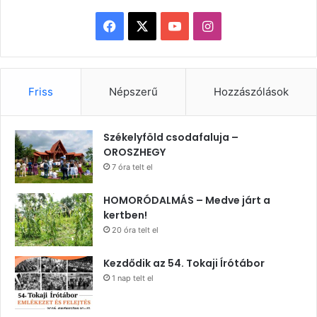
Facebook
X
YouTube
Instagram
Friss
Népszerű
Hozzászólások
Székelyföld csodafaluja –
OROSZHEGY
7 óra telt el
HOMORÓDALMÁS – Medve járt a
kertben!
20 óra telt el
Kezdődik az 54. Tokaji Írótábor
1 nap telt el