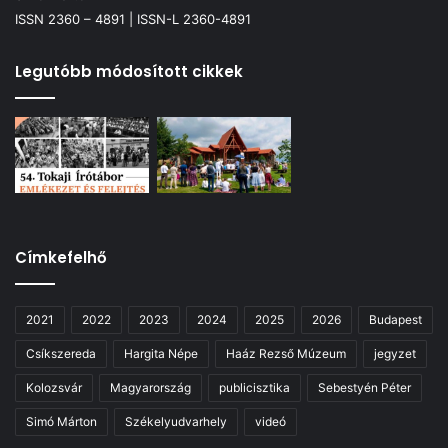
ISSN 2360 – 4891 | ISSN-L 2360-4891
Legutóbb módosított cikkek
Címkefelhő
2021
2022
2023
2024
2025
2026
Budapest
Csíkszereda
Hargita Népe
Haáz Rezső Múzeum
jegyzet
Kolozsvár
Magyarország
publicisztika
Sebestyén Péter
Simó Márton
Székelyudvarhely
videó