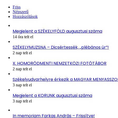
Friss
Népszerű
Hozzászólások
Megjelent a SZÉKELYFÖLD augusztusi száma
14 óra telt el
SZÉKELYMUZSNA – Dicsértessék, „plébános úr”!
2 nap telt el
X. HOMORÓDMENTI NEMZETKÖZI FOTÓTÁBOR
2 nap telt el
Székelyudvarhelyre érkezik a MAGYAR MENYASSZ
3 nap telt el
Megjelent a KORUNK augusztusi száma
3 nap telt el
In memoriam Farkas András – Frissítve!