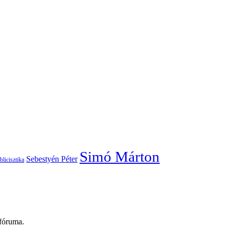
Simó Márton
Sebestyén Péter
blicisztika
 fóruma.