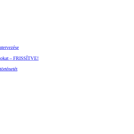
tervezése
ánsokat – FRISSÍTVE!
történetét