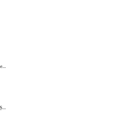
...
...