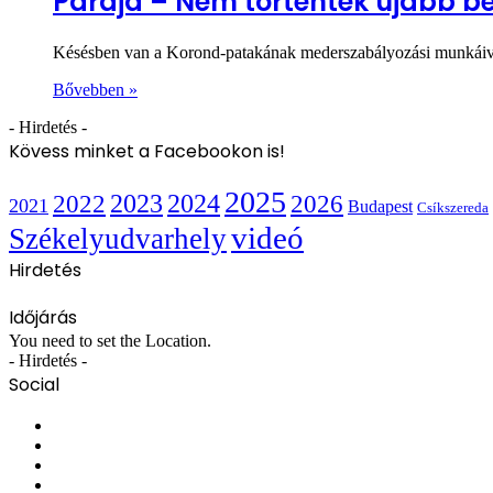
Parajd – Nem történtek újabb b
Késésben van a Korond-patakának mederszabályozási munkáival 
Bővebben »
- Hirdetés -
Kövess minket a Facebookon is!
2025
2022
2023
2024
2026
2021
Budapest
Csíkszereda
videó
Székelyudvarhely
Hirdetés
Időjárás
You need to set the Location.
- Hirdetés -
Social
Facebook
X
YouTube
Instagram