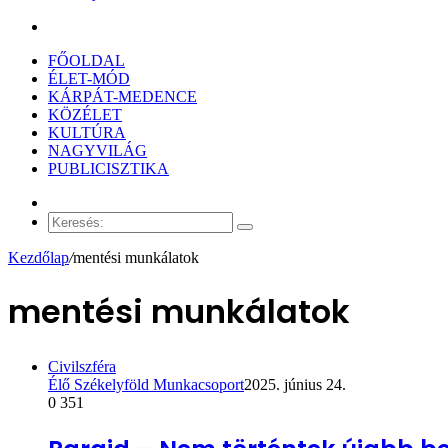
Keresés:
FŐOLDAL
ÉLET-MÓD
KÁRPÁT-MEDENCE
KÖZÉLET
KULTÚRA
NAGYVILÁG
PUBLICISZTIKA
Véletlen
cikk
Keresés:
Kezdőlap
/
mentési munkálatok
mentési munkálatok
Civilszféra
Élő Székelyföld Munkacsoport
2025. június 24.
0
351