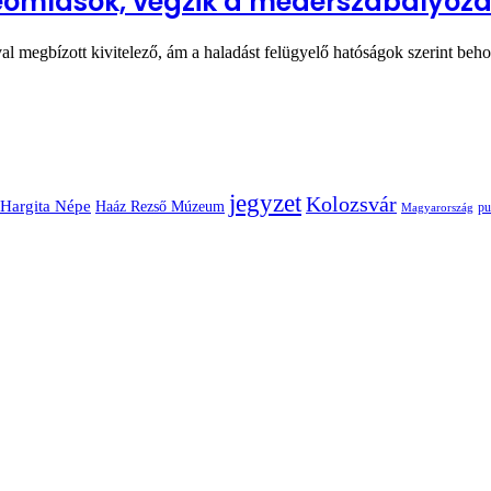
eomlások, végzik a mederszabályozá
megbízott kivitelező, ám a haladást felügyelő hatóságok szerint beh
jegyzet
Kolozsvár
Hargita Népe
Haáz Rezső Múzeum
pu
Magyarország