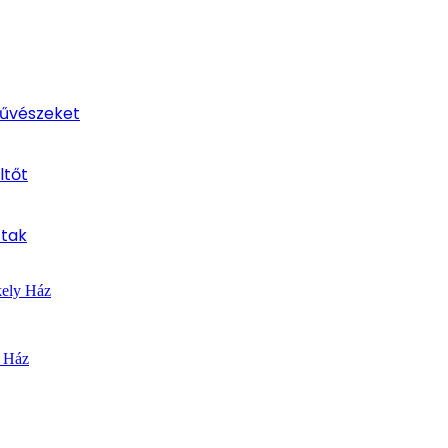
művészeket
ltőt
ttak
kely Ház
y Ház