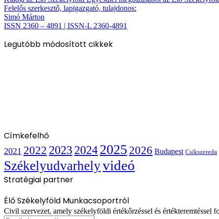
Felelős szerkesztő, lapigazgató, tulajdonos:
Simó Márton
ISSN 2360 – 4891 | ISSN-L 2360-4891
Legutóbb módosított cikkek
Címkefelhő
2025
2022
2023
2024
2026
2021
Budapest
Csíkszereda
videó
Székelyudvarhely
Stratégiai partner
Élő Székelyföld Munkacsoportról
Civil szervezet, amely székelyföldi értékőrzéssel és értékteremtéssel fo