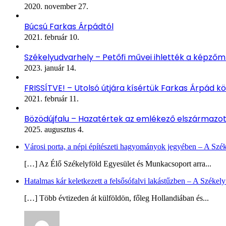
2020. november 27.
Búcsú Farkas Árpádtól
2021. február 10.
Székelyudvarhely – Petőfi művei ihlették a képző
2023. január 14.
FRISSÍTVE! – Utolsó útjára kísértük Farkas Árpád kö
2021. február 11.
Bözödújfalu – Hazatértek az emlékező elszármazo
2025. augusztus 4.
Városi porta, a népi építészeti hagyományok jegyében – A Szé
[…] Az Élő Székelyföld Egyesület és Munkacsoport arra...
Hatalmas kár keletkezett a felsősófalvi lakástűzben – A Székel
[…] Több évtizeden át külföldön, főleg Hollandiában és...