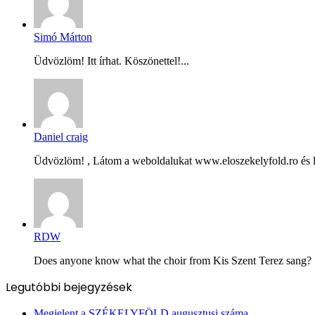
Simó Márton
Üdvözlöm! Itt írhat. Köszönettel!...
Daniel craig
Üdvözlöm! , Látom a weboldalukat www.eloszekelyfold.ro és le
RDW
Does anyone know what the choir from Kis Szent Terez sang? Ș
Legutóbbi bejegyzések
Megjelent a SZÉKELYFÖLD augusztusi száma