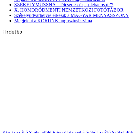
SZÉKELYMUZSNA – Dicsértessék, „plébános úr”!
X. HOMORÓDMENTI NEMZETKÖZI FOTÓTÁBOR
Székelyudvarhelyre érkezik a MAGYAR MENYASSZONY
Megjelent a KORUNK augusztusi száma
Hirdetés
Kiadja az Élő Székelyföld Egyesület megbízásából az Élő Székelyfö