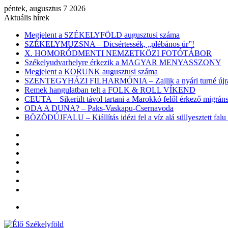
péntek, augusztus 7 2026
Aktuális hírek
Megjelent a SZÉKELYFÖLD augusztusi száma
SZÉKELYMUZSNA – Dicsértessék, „plébános úr”!
X. HOMORÓDMENTI NEMZETKÖZI FOTÓTÁBOR
Székelyudvarhelyre érkezik a MAGYAR MENYASSZONY
Megjelent a KORUNK augusztusi száma
SZENTEGYHÁZI FILHARMÓNIA – Zajlik a nyári turné újra
Remek hangulatban telt a FOLK & ROLL VÍKEND
CEUTA – Sikerült távol tartani a Marokkó felől érkező migr
ODA A DUNA? – Paks-Vaskapu-Csernavoda
BÖZÖDÚJFALU – Kiállítás idézi fel a víz alá süllyesztett falu 
Facebook
X
YouTube
Instagram
Belépés
Véletlen
cikk
Oldalsáv
Menü