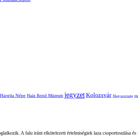
jegyzet
Kolozsvár
Hargita Népe
Haáz Rezső Múzeum
pu
Magyarország
glalkozik. A falu iránt elkötelezett értelmiségiek laza csoportosulása és