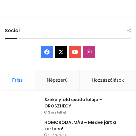
Social
Facebook
X
YouTube
Instagram
Friss
Népszerű
Hozzászólások
Székelyföld csodafaluja –
OROSZHEGY
3 óra telt el
HOMORÓDALMÁS – Medve járt a
kertben!
15 óra telt el