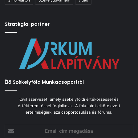
Simó Márton
Székelyudvarhely
videó
Stratégiai partner
Élő Székelyföld Munkacsoportról
Civil szervezet, amely székelyföldi értékőrzéssel és
értékteremtéssel foglalkozik. A falu iránt elkötelezett
értelmiségiek laza csoportosulása és fóruma.
Email
cím