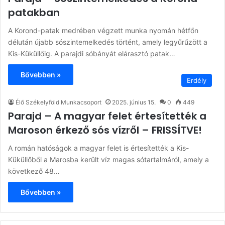
patakban
A Korond-patak medrében végzett munka nyomán hétfőn
délután újabb sószintemelkedés történt, amely legyűrűzött a
Kis-Küküllőig. A parajdi sóbányát elárasztó patak…
Bővebben »
Erdély
Élő Székelyföld Munkacsoport
2025. június 15.
0
449
Parajd – A magyar felet értesítették a
Maroson érkező sós vízről – FRISSÍTVE!
A román hatóságok a magyar felet is értesítették a Kis-
Küküllőből a Marosba került víz magas sótartalmáról, amely a
következő 48…
Bővebben »