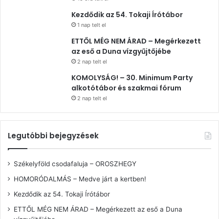
Kezdődik az 54. Tokaji Írótábor
1 nap telt el
ETTŐL MÉG NEM ÁRAD – Megérkezett
az eső a Duna vízgyűjtőjébe
2 nap telt el
KOMOLYSÁG! – 30. Minimum Party
alkotótábor és szakmai fórum
2 nap telt el
Legutóbbi bejegyzések
Székelyföld csodafaluja – OROSZHEGY
HOMORÓDALMÁS – Medve járt a kertben!
Kezdődik az 54. Tokaji Írótábor
ETTŐL MÉG NEM ÁRAD – Megérkezett az eső a Duna