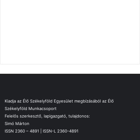
Kiadja az Élő Székelyföld Egyesület megbízásából az Élő
Székelyföld Munkacsoport
Felelős szerkesztő, lapigazgató, tulajdonos:
Simó Márton
ISSN 2360 – 4891 | ISSN-L 2360-4891