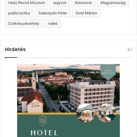
Haáz Rezső Múzeum
jegyzet
Kolozsvár
Magyarország
publicisztika
Sebestyén Péter
Simó Márton
Székelyudvarhely
videó
Hirdetés