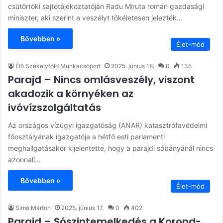
csütörtöki sajtótájékoztatóján Radu Miruta román gazdasági
miniszter, aki szerint a veszélyt tökéletesen jelezték…
Bővebben »
Élet-mód
Élő Székelyföld Munkacsoport
2025. június 18.
0
135
Parajd – Nincs omlásveszély, viszont
akadozik a környéken az
ivóvízszolgáltatás
Az országos vízügyi igazgatóság (ANAR) katasztrófavédelmi
főosztályának igazgatója a hétfő esti parlamenti
meghallgatásakor kijelentette, hogy a parajdi sóbányánál nincs
azonnali…
Bővebben »
Élet-mód
Simó Márton
2025. június 17.
0
402
Parajd – Sószintemelkedés a Korond-