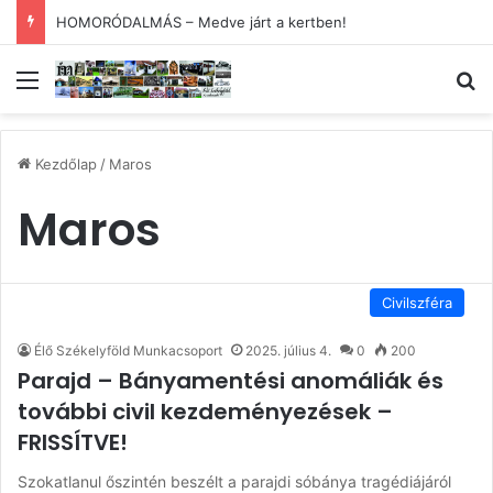
HOMORÓDALMÁS – Medve járt a kertben!
Menü
Ke
Kezdőlap
/
Maros
Maros
Civilszféra
Élő Székelyföld Munkacsoport
2025. július 4.
0
200
Parajd – Bányamentési anomáliák és
további civil kezdeményezések –
FRISSÍTVE!
Szokatlanul őszintén beszélt a parajdi sóbánya tragédiájáról