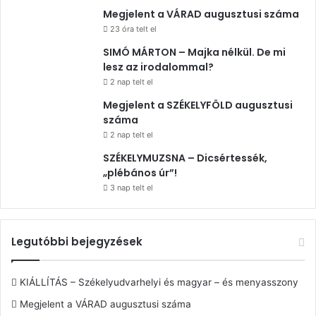
Megjelent a VÁRAD augusztusi száma
23 óra telt el
SIMÓ MÁRTON – Majka nélkül. De mi
lesz az irodalommal?
2 nap telt el
Megjelent a SZÉKELYFÖLD augusztusi
száma
2 nap telt el
SZÉKELYMUZSNA – Dicsértessék,
„plébános úr”!
3 nap telt el
Legutóbbi bejegyzések
KIÁLLÍTÁS – Székelyudvarhelyi és magyar – és menyasszony
Megjelent a VÁRAD augusztusi száma