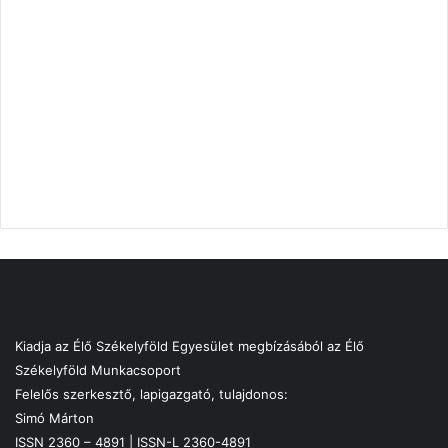
Kiadja az Élő Székelyföld Egyesület megbízásából az Élő
Székelyföld Munkacsoport
Felelős szerkesztő, lapigazgató, tulajdonos:
Simó Márton
ISSN 2360 – 4891 | ISSN-L 2360-4891