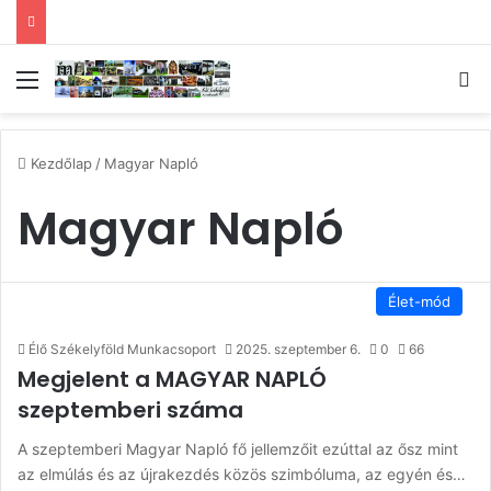
Menü
Ke
Kezdőlap
/
Magyar Napló
Magyar Napló
Élet-mód
Élő Székelyföld Munkacsoport
2025. szeptember 6.
0
66
Megjelent a MAGYAR NAPLÓ
szeptemberi száma
A szeptemberi Magyar Napló fő jellemzőit ezúttal az ősz mint
az elmúlás és az újrakezdés közös szimbóluma, az egyén és…