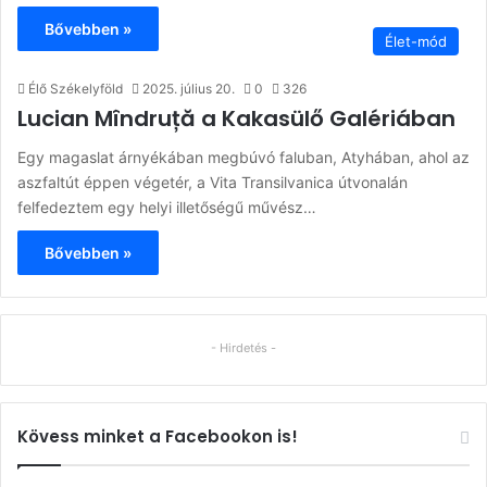
Bővebben »
Élet-mód
Élő Székelyföld
2025. július 20.
0
326
Lucian Mîndruță a Kakasülő Galériában
Egy magaslat árnyékában megbúvó faluban, Atyhában, ahol az
aszfaltút éppen végetér, a Vita Transilvanica útvonalán
felfedeztem egy helyi illetőségű művész…
Bővebben »
- Hirdetés -
Kövess minket a Facebookon is!