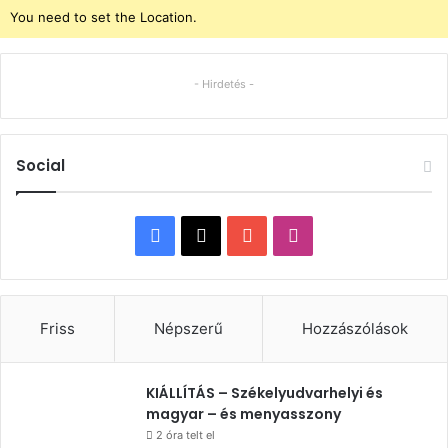
You need to set the Location.
- Hirdetés -
Social
Facebook
X
YouTube
Instagram
Friss
Népszerű
Hozzászólások
KIÁLLÍTÁS – Székelyudvarhelyi és
magyar – és menyasszony
2 óra telt el