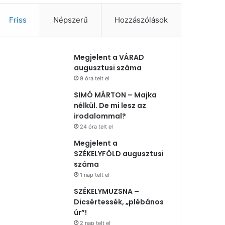
Friss
Népszerű
Hozzászólások
Megjelent a VÁRAD
augusztusi száma
9 óra telt el
SIMÓ MÁRTON – Majka
nélkül. De mi lesz az
irodalommal?
24 óra telt el
Megjelent a
SZÉKELYFÖLD augusztusi
száma
1 nap telt el
SZÉKELYMUZSNA –
Dicsértessék, „plébános
úr”!
2 nap telt el