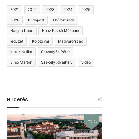
2021
2022
2023
2024
2025
2026
Budapest
Csíkszereda
Hargita Népe
Haáz Rezső Múzeum
jegyzet
Kolozsvár
Magyarország
publicisztika
Sebestyén Péter
Simó Márton
Székelyudvarhely
videó
Hirdetés