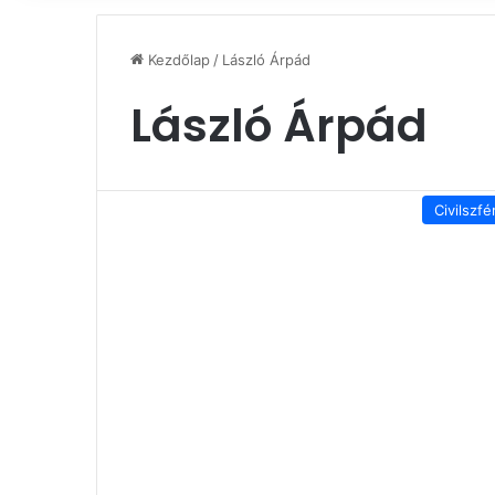
Kezdőlap
/
László Árpád
László Árpád
Civilszfé