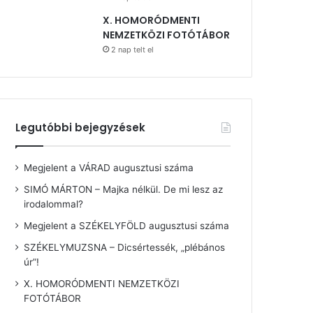
X. HOMORÓDMENTI
NEMZETKÖZI FOTÓTÁBOR
2 nap telt el
Legutóbbi bejegyzések
Megjelent a VÁRAD augusztusi száma
SIMÓ MÁRTON – Majka nélkül. De mi lesz az
irodalommal?
Megjelent a SZÉKELYFÖLD augusztusi száma
SZÉKELYMUZSNA – Dicsértessék, „plébános
úr”!
X. HOMORÓDMENTI NEMZETKÖZI
FOTÓTÁBOR