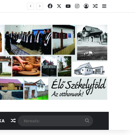
Facebook
X
YouTube
Instagram
Belépés
Véletlen cikk
Oldalsáv
Véletlen cikk
Keresés:
KA