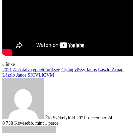
Címke
2021
Abásfalva
épített örökség
Gyöngyössy János
László Árpád
László János
SICVLICVM
Send
an
email
Élő Székelyföld
2021. december 24.
0
738
Kevesebb, mint 1 perce