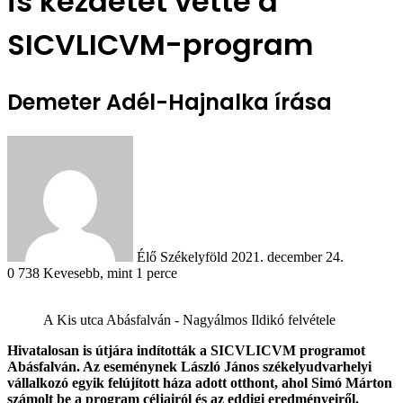
is kezdetét vette a
SICVLICVM-program
Demeter Adél-Hajnalka írása
Send
an
email
Élő Székelyföld
2021. december 24.
0
738
Kevesebb, mint 1 perce
A Kis utca Abásfalván - Nagyálmos Ildikó felvétele
Hivatalosan is útjára indították a SICVLICVM programot
Abásfalván. Az eseménynek László János székelyudvarhelyi
vállalkozó egyik felújított háza adott otthont, ahol Simó Márton
számolt be a program céljairól és az eddigi eredményeiről.