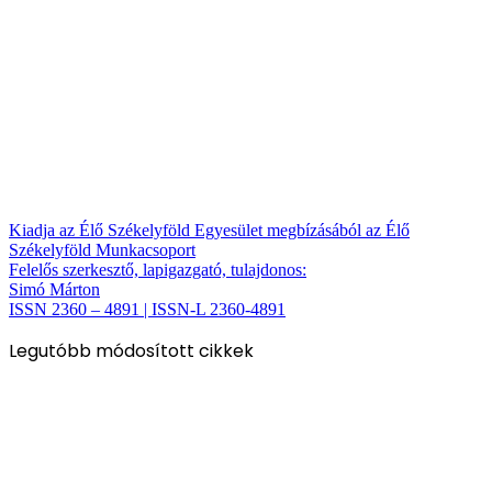
Kiadja az Élő Székelyföld Egyesület megbízásából az Élő
Székelyföld Munkacsoport
Felelős szerkesztő, lapigazgató, tulajdonos:
Simó Márton
ISSN 2360 – 4891 | ISSN-L 2360-4891
Legutóbb módosított cikkek