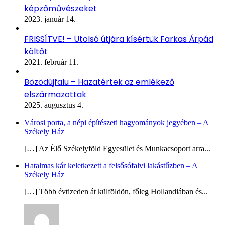
képzőművészeket
2023. január 14.
FRISSÍTVE! – Utolsó útjára kísértük Farkas Árpád
költőt
2021. február 11.
Bözödújfalu – Hazatértek az emlékező
elszármazottak
2025. augusztus 4.
Városi porta, a népi építészeti hagyományok jegyében – A
Székely Ház
[…] Az Élő Székelyföld Egyesület és Munkacsoport arra...
Hatalmas kár keletkezett a felsősófalvi lakástűzben – A
Székely Ház
[…] Több évtizeden át külföldön, főleg Hollandiában és...