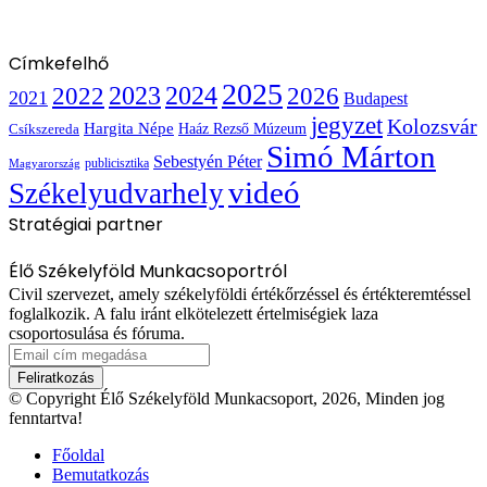
Címkefelhő
2025
2022
2023
2024
2026
2021
Budapest
jegyzet
Kolozsvár
Hargita Népe
Haáz Rezső Múzeum
Csíkszereda
Simó Márton
Sebestyén Péter
publicisztika
Magyarország
videó
Székelyudvarhely
Stratégiai partner
Élő Székelyföld Munkacsoportról
Civil szervezet, amely székelyföldi értékőrzéssel és értékteremtéssel
foglalkozik. A falu iránt elkötelezett értelmiségiek laza
csoportosulása és fóruma.
Email
cím
megadása
© Copyright Élő Székelyföld Munkacsoport, 2026, Minden jog
fenntartva!
Főoldal
Bemutatkozás