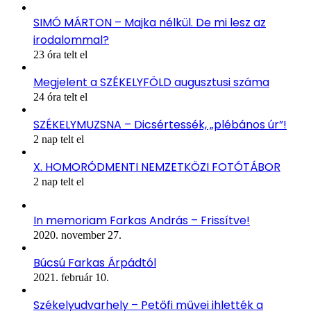
SIMÓ MÁRTON – Majka nélkül. De mi lesz az
irodalommal?
23 óra telt el
Megjelent a SZÉKELYFÖLD augusztusi száma
24 óra telt el
SZÉKELYMUZSNA – Dicsértessék, „plébános úr”!
2 nap telt el
X. HOMORÓDMENTI NEMZETKÖZI FOTÓTÁBOR
2 nap telt el
In memoriam Farkas András – Frissítve!
2020. november 27.
Búcsú Farkas Árpádtól
2021. február 10.
Székelyudvarhely – Petőfi művei ihlették a