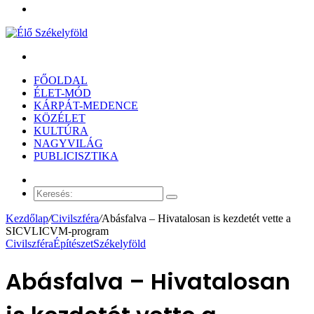
Menü
Keresés:
FŐOLDAL
ÉLET-MÓD
KÁRPÁT-MEDENCE
KÖZÉLET
KULTÚRA
NAGYVILÁG
PUBLICISZTIKA
Véletlen
cikk
Keresés:
Kezdőlap
/
Civilszféra
/
Abásfalva – Hivatalosan is kezdetét vette a
SICVLICVM-program
Civilszféra
Építészet
Székelyföld
Abásfalva – Hivatalosan