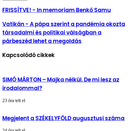
megadása
FRISSÍTVE!
FRISSÍTVE! - In memoriam Benkő Samu
-
In
Vatikán
Vatikán - A pápa szerint a pandémia okozta
memoriam
-
Benkő
társadalmi és politikai válságban a
A
Samu
pápa
párbeszéd lehet a megoldás
szerint
a
Kapcsolódó cikkek
pandémia
okozta
társadalmi
és
politikai
SIMÓ MÁRTON – Majka nélkül. De mi lesz az
válságban
a
irodalommal?
párbeszéd
lehet
23 óra telt el
a
megoldás
Megjelent a SZÉKELYFÖLD augusztusi száma
24 óra telt el