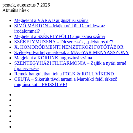
péntek, augusztus 7 2026
Aktuális hírek
Megjelent a VÁRAD augusztusi száma
SIMÓ MÁRTON – Majka nélkül. De mi lesz az
irodalommal?
Megjelent a SZÉKELYFÖLD augusztusi száma
SZÉKELYMUZSNA – Dicsértessék, „plébános úr”!
X. HOMORÓDMENTI NEMZETKÖZI FOTÓTÁBOR
Székelyudvarhelyre érkezik a MAGYAR MENYASSZONY
Megjelent a KORUNK augusztusi száma
SZENTEGYHÁZI FILHARMÓNIA – Zajlik a nyári turné
újratervezése
Remek hangulatban telt a FOLK & ROLL VÍKEND
CEUTA – Sikerült távol tartani a Marokkó felől érkező
migránsokat – FRISSÍTVE!
Facebook
X
YouTube
Instagram
Belépés
Véletlen
cikk
Oldalsáv