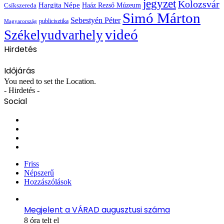
jegyzet
Kolozsvár
Hargita Népe
Haáz Rezső Múzeum
Csíkszereda
Simó Márton
Sebestyén Péter
publicisztika
Magyarország
videó
Székelyudvarhely
Hirdetés
Időjárás
You need to set the Location.
- Hirdetés -
Social
Facebook
X
YouTube
Instagram
Friss
Népszerű
Hozzászólások
Megjelent a VÁRAD augusztusi száma
8 óra telt el