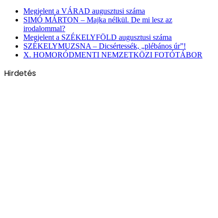
Megjelent a VÁRAD augusztusi száma
SIMÓ MÁRTON – Majka nélkül. De mi lesz az
irodalommal?
Megjelent a SZÉKELYFÖLD augusztusi száma
SZÉKELYMUZSNA – Dicsértessék, „plébános úr”!
X. HOMORÓDMENTI NEMZETKÖZI FOTÓTÁBOR
Hirdetés