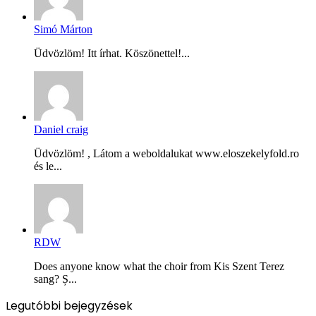
Simó Márton
Üdvözlöm! Itt írhat. Köszönettel!...
Daniel craig
Üdvözlöm! , Látom a weboldalukat www.eloszekelyfold.ro
és le...
RDW
Does anyone know what the choir from Kis Szent Terez
sang? Ș...
Legutóbbi bejegyzések