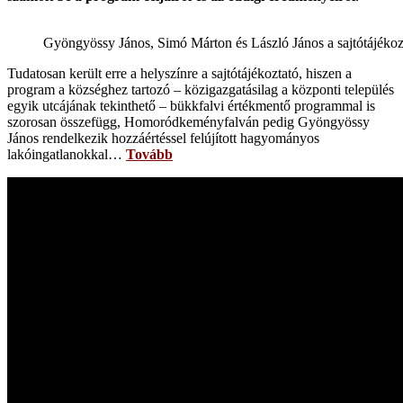
Gyöngyössy János, Simó Márton és László János a sajtótájékoz
Tudatosan került erre a helyszínre a sajtótájékoztató, hiszen a
program a községhez tartozó – közigazgatásilag a központi település
egyik utcájának tekinthető – bükkfalvi értékmentő programmal is
szorosan összefügg, Homoródkeményfalván pedig Gyöngyössy
János rendelkezik hozzáértéssel felújított hagyományos
lakóingatlanokkal…
Tovább