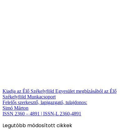
Kiadja az Élő Székelyföld Egyesület megbízásából az Élő
Székelyföld Munkacsoport
Felelős szerkesztő, lapigazgató, tulajdonos:
Simó Márton
ISSN 2360 – 4891 | ISSN-L 2360-4891
Legutóbb módosított cikkek