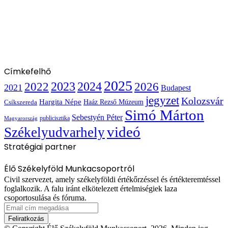
Címkefelhő
2025
2022
2023
2024
2026
2021
Budapest
jegyzet
Kolozsvár
Hargita Népe
Haáz Rezső Múzeum
Csíkszereda
Simó Márton
Sebestyén Péter
publicisztika
Magyarország
videó
Székelyudvarhely
Stratégiai partner
Élő Székelyföld Munkacsoportról
Civil szervezet, amely székelyföldi értékőrzéssel és értékteremtéssel
foglalkozik. A falu iránt elkötelezett értelmiségiek laza
csoportosulása és fóruma.
Email
cím
megadása