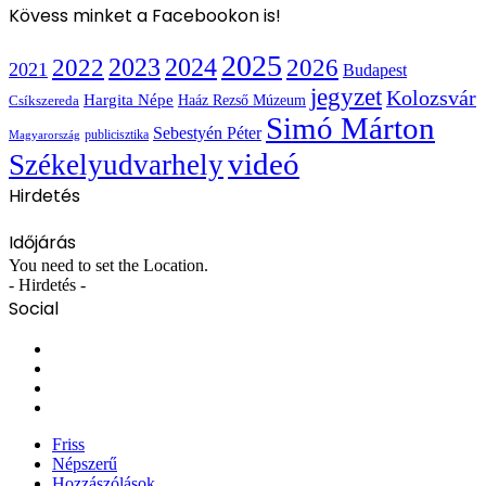
Kövess minket a Facebookon is!
2025
2022
2023
2024
2026
2021
Budapest
jegyzet
Kolozsvár
Hargita Népe
Haáz Rezső Múzeum
Csíkszereda
Simó Márton
Sebestyén Péter
publicisztika
Magyarország
videó
Székelyudvarhely
Hirdetés
Időjárás
You need to set the Location.
- Hirdetés -
Social
Facebook
X
YouTube
Instagram
Friss
Népszerű
Hozzászólások