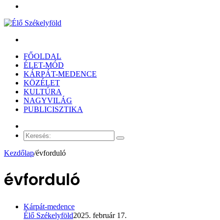
Menü
Keresés:
FŐOLDAL
ÉLET-MÓD
KÁRPÁT-MEDENCE
KÖZÉLET
KULTÚRA
NAGYVILÁG
PUBLICISZTIKA
Véletlen
cikk
Keresés:
Kezdőlap
/
évforduló
évforduló
Kárpát-medence
Élő Székelyföld
2025. február 17.