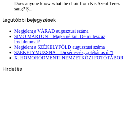
Does anyone know what the choir from Kis Szent Terez
sang? Ș...
Legutóbbi bejegyzések
Megjelent a VÁRAD augusztusi száma
SIMÓ MÁRTON – Majka nélkül. De mi lesz az
irodalommal?
Megjelent a SZÉKELYFÖLD augusztusi száma
SZÉKELYMUZSNA – Dicsértessék, „plébános úr”!
X. HOMORÓDMENTI NEMZETKÖZI FOTÓTÁBOR
Hirdetés