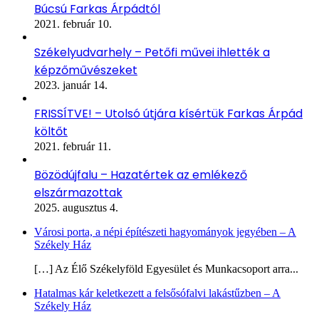
Búcsú Farkas Árpádtól
2021. február 10.
Székelyudvarhely – Petőfi művei ihlették a
képzőművészeket
2023. január 14.
FRISSÍTVE! – Utolsó útjára kísértük Farkas Árpád
költőt
2021. február 11.
Bözödújfalu – Hazatértek az emlékező
elszármazottak
2025. augusztus 4.
Városi porta, a népi építészeti hagyományok jegyében – A
Székely Ház
[…] Az Élő Székelyföld Egyesület és Munkacsoport arra...
Hatalmas kár keletkezett a felsősófalvi lakástűzben – A
Székely Ház