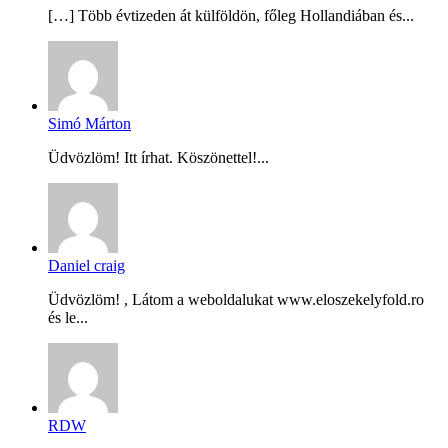
[…] Több évtizeden át külföldön, főleg Hollandiában és...
Simó Márton
Üdvözlöm! Itt írhat. Köszönettel!...
Daniel craig
Üdvözlöm! , Látom a weboldalukat www.eloszekelyfold.ro
és le...
RDW