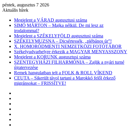
péntek, augusztus 7 2026
Aktuális hírek
Megjelent a VÁRAD augusztusi száma
SIMÓ MÁRTON – Majka nélkül. De mi lesz az
irodalommal?
Megjelent a SZÉKELYFÖLD augusztusi száma
SZÉKELYMUZSNA – Dicsértessék, „plébános úr”!
X. HOMORÓDMENTI NEMZETKÖZI FOTÓTÁBOR
Székelyudvarhelyre érkezik a MAGYAR MENYASSZONY
Megjelent a KORUNK augusztusi száma
SZENTEGYHÁZI FILHARMÓNIA – Zajlik a nyári turné
újratervezése
Remek hangulatban telt a FOLK & ROLL VÍKEND
CEUTA – Sikerült távol tartani a Marokkó felől érkező
migránsokat – FRISSÍTVE!
Facebook
X
YouTube
Instagram
Belépés
Véletlen
cikk
Oldalsáv