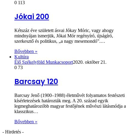
0
113
Jókai 200
Kétszáz éve született ásvai Jókay Móric, vagy ahogy
mindnyájan ismerjük, Jókai Mór regényíró, újságíró,
szerkesztő és politikus, „a nagy mesemondó”.…
Bővebben »
Kultúra
Élő Székelyföld Munkacsoport
2020. október 21.
0
73
Barcsay 120
Barcsay Jenő (1900–1988) életművét folyamatos festészeti
kísérletezések határozták meg. A 20. század egyik
legmeghatározóbb magyar festőjének művészi látásmódja a
klasszikus…
Bővebben »
- Hirdetés -