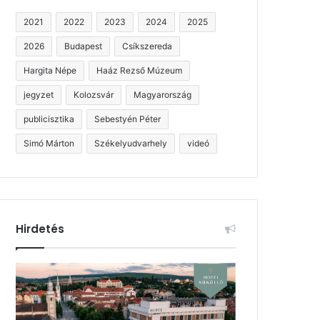
2021
2022
2023
2024
2025
2026
Budapest
Csíkszereda
Hargita Népe
Haáz Rezső Múzeum
jegyzet
Kolozsvár
Magyarország
publicisztika
Sebestyén Péter
Simó Márton
Székelyudvarhely
videó
Hirdetés