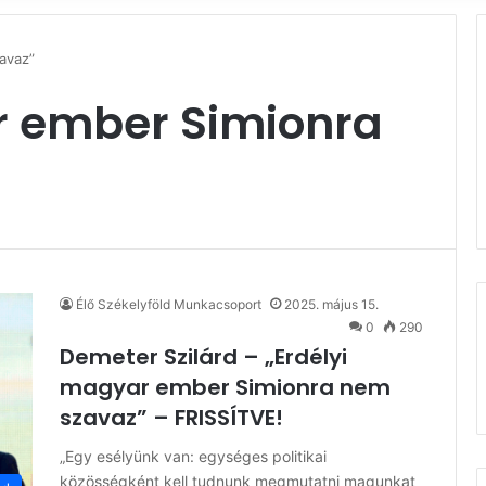
avaz”
r ember Simionra
Élő Székelyföld Munkacsoport
2025. május 15.
0
290
Demeter Szilárd – „Erdélyi
magyar ember Simionra nem
szavaz” – FRISSÍTVE!
„Egy esélyünk van: egységes politikai
közösségként kell tudnunk megmutatni magunkat