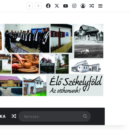
Facebook
X
YouTube
Instagram
Belépés
Véletlen cikk
Oldalsáv
Véletlen cikk
Keresés:
IKA