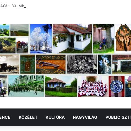
! – 30. Minimum Party alkotótábor és szakmai fórum
ENCE
KÖZÉLET
KULTÚRA
NAGYVILÁG
PUBLICISZT