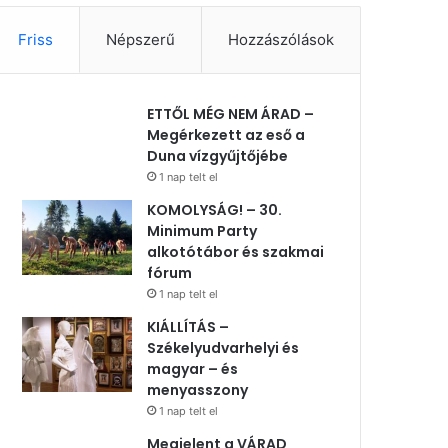
Friss
Népszerű
Hozzászólások
ETTŐL MÉG NEM ÁRAD –
Megérkezett az eső a
Duna vízgyűjtőjébe
1 nap telt el
KOMOLYSÁG! – 30.
Minimum Party
alkotótábor és szakmai
fórum
1 nap telt el
KIÁLLÍTÁS –
Székelyudvarhelyi és
magyar – és
menyasszony
1 nap telt el
Megjelent a VÁRAD