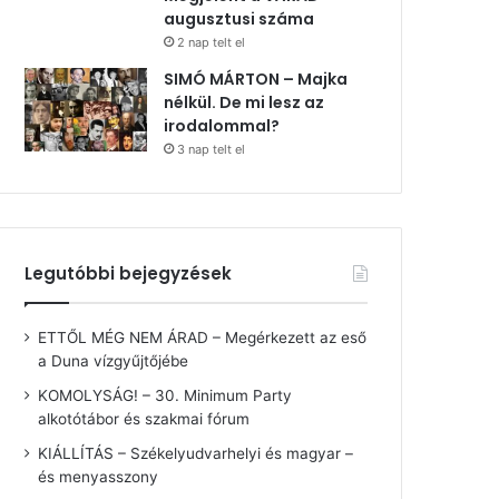
augusztusi száma
2 nap telt el
SIMÓ MÁRTON – Majka
nélkül. De mi lesz az
irodalommal?
3 nap telt el
Legutóbbi bejegyzések
ETTŐL MÉG NEM ÁRAD – Megérkezett az eső
a Duna vízgyűjtőjébe
KOMOLYSÁG! – 30. Minimum Party
alkotótábor és szakmai fórum
KIÁLLÍTÁS – Székelyudvarhelyi és magyar –
és menyasszony