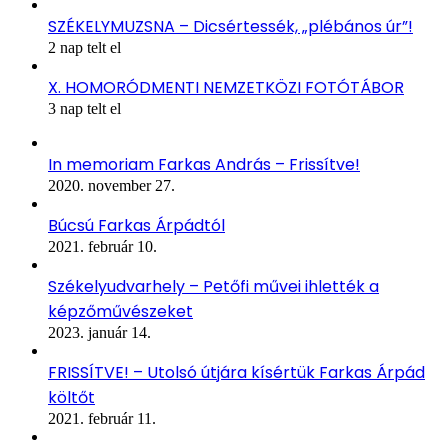
SZÉKELYMUZSNA – Dicsértessék, „plébános úr”!
2 nap telt el
X. HOMORÓDMENTI NEMZETKÖZI FOTÓTÁBOR
3 nap telt el
In memoriam Farkas András – Frissítve!
2020. november 27.
Búcsú Farkas Árpádtól
2021. február 10.
Székelyudvarhely – Petőfi művei ihlették a
képzőművészeket
2023. január 14.
FRISSÍTVE! – Utolsó útjára kísértük Farkas Árpád
költőt
2021. február 11.