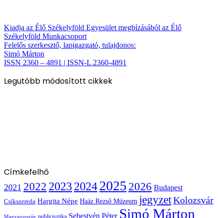
Kiadja az Élő Székelyföld Egyesület megbízásából az Élő
Székelyföld Munkacsoport
Felelős szerkesztő, lapigazgató, tulajdonos:
Simó Márton
ISSN 2360 – 4891 | ISSN-L 2360-4891
Legutóbb módosított cikkek
Címkefelhő
2025
2022
2023
2024
2026
2021
Budapest
jegyzet
Kolozsvár
Hargita Népe
Haáz Rezső Múzeum
Csíkszereda
Simó Márton
Sebestyén Péter
publicisztika
Magyarország