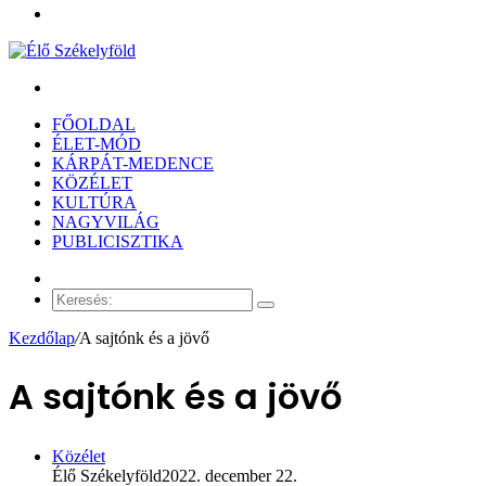
Menü
Keresés:
FŐOLDAL
ÉLET-MÓD
KÁRPÁT-MEDENCE
KÖZÉLET
KULTÚRA
NAGYVILÁG
PUBLICISZTIKA
Véletlen
cikk
Keresés:
Kezdőlap
/
A sajtónk és a jövő
A sajtónk és a jövő
Közélet
Élő Székelyföld
2022. december 22.