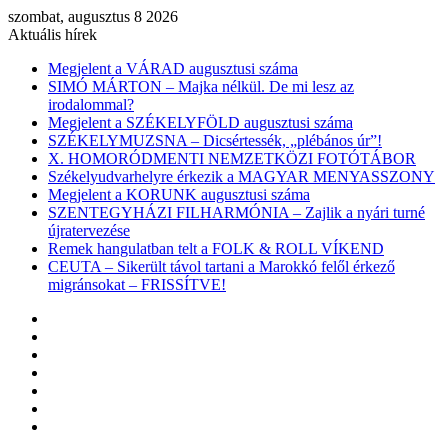
szombat, augusztus 8 2026
Aktuális hírek
Megjelent a VÁRAD augusztusi száma
SIMÓ MÁRTON – Majka nélkül. De mi lesz az
irodalommal?
Megjelent a SZÉKELYFÖLD augusztusi száma
SZÉKELYMUZSNA – Dicsértessék, „plébános úr”!
X. HOMORÓDMENTI NEMZETKÖZI FOTÓTÁBOR
Székelyudvarhelyre érkezik a MAGYAR MENYASSZONY
Megjelent a KORUNK augusztusi száma
SZENTEGYHÁZI FILHARMÓNIA – Zajlik a nyári turné
újratervezése
Remek hangulatban telt a FOLK & ROLL VÍKEND
CEUTA – Sikerült távol tartani a Marokkó felől érkező
migránsokat – FRISSÍTVE!
Facebook
X
YouTube
Instagram
Belépés
Véletlen
cikk
Oldalsáv