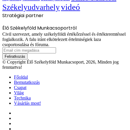
videó
Székelyudvarhely
Stratégiai partner
Élő Székelyföld Munkacsoportról
Civil szervezet, amely székelyföldi értékőrzéssel és értékteremtéssel
foglalkozik. A falu iránt elkötelezett értelmiségiek laza
csoportosulása és fóruma.
Email
cím
megadása
© Copyright Élő Székelyföld Munkacsoport, 2026, Minden jog
fenntartva!
Főoldal
Bemutatkozás
Csapat
Világ
Technika
Vásárlás most!
Facebook
X
YouTube
Instagram