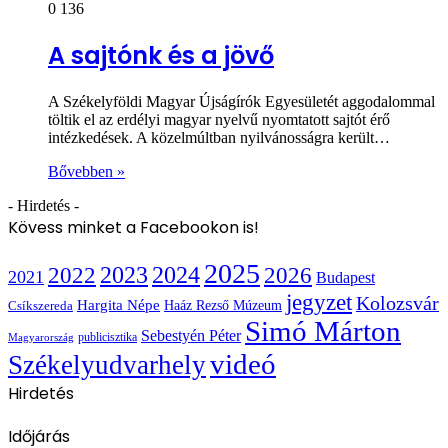
0
136
A sajtónk és a jövő
A Székelyföldi Magyar Újságírók Egyesületét aggodalommal
töltik el az erdélyi magyar nyelvű nyomtatott sajtót érő
intézkedések. A közelmúltban nyilvánosságra került…
Bővebben »
- Hirdetés -
Kövess minket a Facebookon is!
2025
2022
2023
2024
2026
2021
Budapest
jegyzet
Kolozsvár
Hargita Népe
Haáz Rezső Múzeum
Csíkszereda
Simó Márton
Sebestyén Péter
publicisztika
Magyarország
videó
Székelyudvarhely
Hirdetés
Időjárás