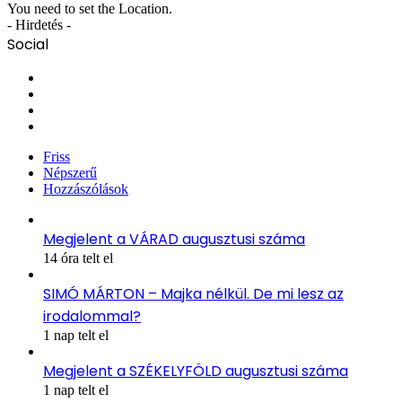
You need to set the Location.
- Hirdetés -
Social
Facebook
X
YouTube
Instagram
Friss
Népszerű
Hozzászólások
Megjelent a VÁRAD augusztusi száma
14 óra telt el
SIMÓ MÁRTON – Majka nélkül. De mi lesz az
irodalommal?
1 nap telt el
Megjelent a SZÉKELYFÖLD augusztusi száma
1 nap telt el