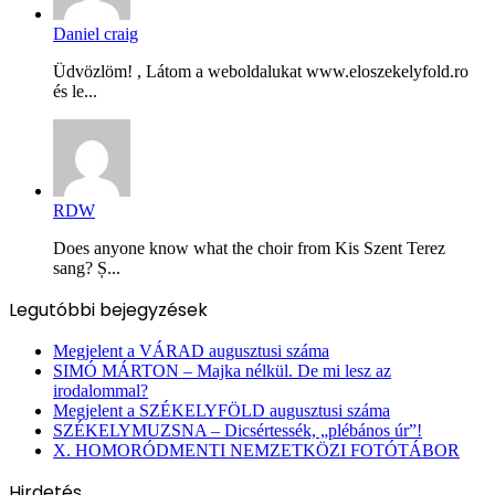
Daniel craig
Üdvözlöm! , Látom a weboldalukat www.eloszekelyfold.ro
és le...
RDW
Does anyone know what the choir from Kis Szent Terez
sang? Ș...
Legutóbbi bejegyzések
Megjelent a VÁRAD augusztusi száma
SIMÓ MÁRTON – Majka nélkül. De mi lesz az
irodalommal?
Megjelent a SZÉKELYFÖLD augusztusi száma
SZÉKELYMUZSNA – Dicsértessék, „plébános úr”!
X. HOMORÓDMENTI NEMZETKÖZI FOTÓTÁBOR
Hirdetés