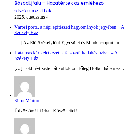
Bözödújfalu – Hazatértek az emlékező
elszármazottak
2025. augusztus 4.
Városi porta, a népi építészeti hagyományok jegyében – A
Székely Ház
[…] Az Élő Székelyföld Egyesület és Munkacsoport arra...
Hatalmas kár keletkezett a felsősófalvi lakástűzben – A
Székely Ház
[…] Több évtizeden át külföldön, főleg Hollandiában és...
Simó Márton
Üdvözlöm! Itt írhat. Köszönettel!...