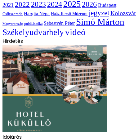
2025
2022
2023
2024
2026
2021
Budapest
jegyzet
Kolozsvár
Hargita Népe
Haáz Rezső Múzeum
Csíkszereda
Simó Márton
Sebestyén Péter
publicisztika
Magyarország
videó
Székelyudvarhely
Hirdetés
Időjárás