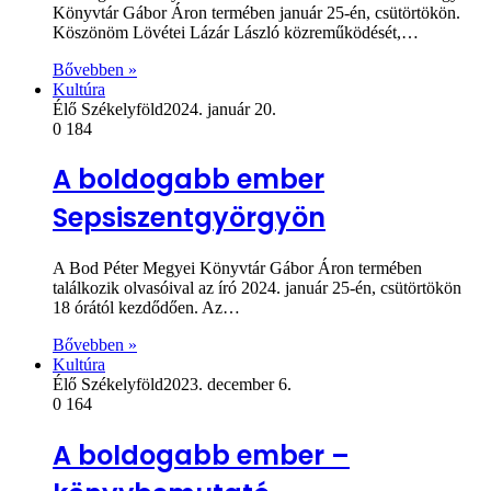
Könyvtár Gábor Áron termében január 25-én, csütörtökön.
Köszönöm Lövétei Lázár László közreműködését,…
Bővebben »
Kultúra
Élő Székelyföld
2024. január 20.
0
184
A boldogabb ember
Sepsiszentgyörgyön
A Bod Péter Megyei Könyvtár Gábor Áron termében
találkozik olvasóival az író 2024. január 25-én, csütörtökön
18 órától kezdődően. Az…
Bővebben »
Kultúra
Élő Székelyföld
2023. december 6.
0
164
A boldogabb ember –