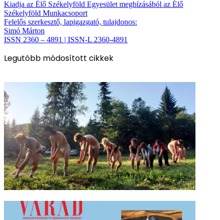
Kiadja az Élő Székelyföld Egyesület megbízásából az Élő
Székelyföld Munkacsoport
Felelős szerkesztő, lapigazgató, tulajdonos:
Simó Márton
ISSN 2360 – 4891 | ISSN-L 2360-4891
Legutóbb módosított cikkek