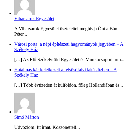
Viharsarok Egyesület
A Viharsarok Egyesület tisztelettel meghívja Önt a Bán
Péter...
Városi porta, a népi építészeti hagyományok jegyében – A
Székely Ház
[…] Az Élő Székelyföld Egyesület és Munkacsoport arra...
Hatalmas kár keletkezett a felsősófalvi lakástűzben – A
Székely Ház
[…] Több évtizeden át külföldön, főleg Hollandiában és...
Simó Márton
Üdvözlöm! Itt írhat. Köszönettel!...