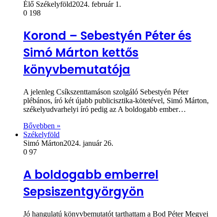
Élő Székelyföld
2024. február 1.
0
198
Korond – Sebestyén Péter és
Simó Márton kettős
könyvbemutatója
A jelenleg Csíkszenttamáson szolgáló Sebestyén Péter
plébános, író két újabb publicisztika-kötetével, Simó Márton,
székelyudvarhelyi író pedig az A boldogabb ember…
Bővebben »
Székelyföld
Simó Márton
2024. január 26.
0
97
A boldogabb emberrel
Sepsiszentgyörgyön
Jó hangulatú könyvbemutatót tarthattam a Bod Péter Megyei