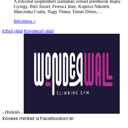
A folyóirat szeptemberi számában verssel jelentkezik Bajna
György, Bíró József, Ferencz Imre, Kopriva Nikolett,
Marczinka Csaba, Nagy Tímea, Tamás Dénes.…
Bővebben »
Előző oldal
Következő oldal
- Hirdetés -
Kövess minket a Facebookon is!