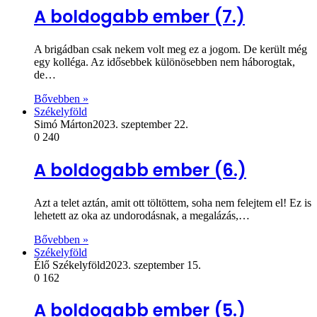
A boldogabb ember (7.)
A brigádban csak nekem volt meg ez a jogom. De került még
egy kolléga. Az idősebbek különösebben nem háborogtak,
de…
Bővebben »
Székelyföld
Simó Márton
2023. szeptember 22.
0
240
A boldogabb ember (6.)
Azt a telet aztán, amit ott töltöttem, soha nem felejtem el! Ez is
lehetett az oka az undorodásnak, a meg­alázás,…
Bővebben »
Székelyföld
Élő Székelyföld
2023. szeptember 15.
0
162
A boldogabb ember (5.)