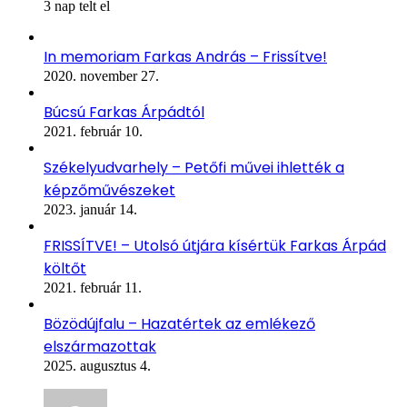
3 nap telt el
In memoriam Farkas András – Frissítve!
2020. november 27.
Búcsú Farkas Árpádtól
2021. február 10.
Székelyudvarhely – Petőfi művei ihlették a
képzőművészeket
2023. január 14.
FRISSÍTVE! – Utolsó útjára kísértük Farkas Árpád
költőt
2021. február 11.
Bözödújfalu – Hazatértek az emlékező
elszármazottak
2025. augusztus 4.