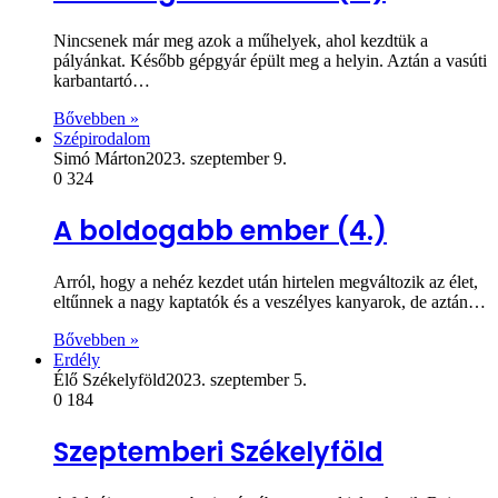
Nincsenek már meg azok a műhelyek, ahol kezdtük a
pályánkat. Később gépgyár épült meg a helyin. Aztán a vasúti
karbantartó…
Bővebben »
Szépirodalom
Simó Márton
2023. szeptember 9.
0
324
A boldogabb ember (4.)
Arról, hogy a nehéz kezdet után hirtelen megváltozik az élet,
eltűnnek a nagy kaptatók és a veszélyes kanyarok, de aztán…
Bővebben »
Erdély
Élő Székelyföld
2023. szeptember 5.
0
184
Szeptemberi Székelyföld