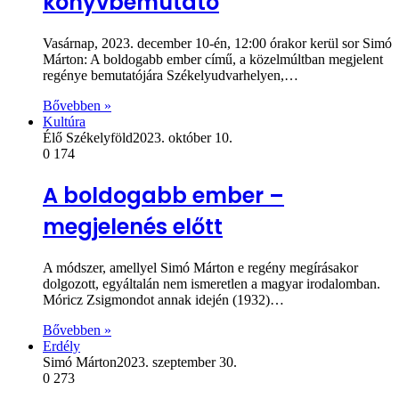
könyvbemutató
Vasárnap, 2023. december 10-én, 12:00 órakor kerül sor Simó
Márton: A boldogabb ember című, a közelmúltban megjelent
regénye bemutatójára Székelyudvarhelyen,…
Bővebben »
Kultúra
Élő Székelyföld
2023. október 10.
0
174
A boldogabb ember –
megjelenés előtt
A módszer, amellyel Simó Márton e regény megírásakor
dolgozott, egyáltalán nem ismeretlen a magyar irodalomban.
Móricz Zsigmondot annak idején (1932)…
Bővebben »
Erdély
Simó Márton
2023. szeptember 30.
0
273