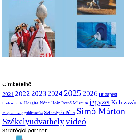
Címkefelhő
2025
2022
2023
2024
2026
2021
Budapest
jegyzet
Kolozsvár
Hargita Népe
Haáz Rezső Múzeum
Csíkszereda
Simó Márton
Sebestyén Péter
publicisztika
Magyarország
videó
Székelyudvarhely
Stratégiai partner