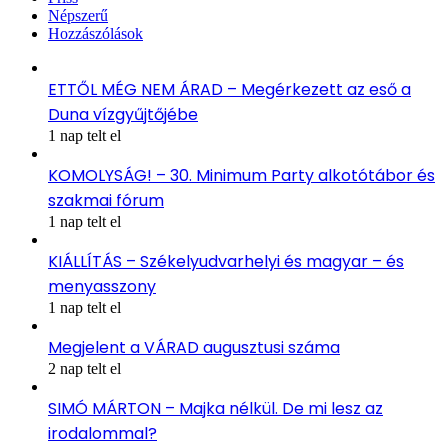
Népszerű
Hozzászólások
ETTŐL MÉG NEM ÁRAD – Megérkezett az eső a
Duna vízgyűjtőjébe
1 nap telt el
KOMOLYSÁG! – 30. Minimum Party alkotótábor és
szakmai fórum
1 nap telt el
KIÁLLÍTÁS – Székelyudvarhelyi és magyar – és
menyasszony
1 nap telt el
Megjelent a VÁRAD augusztusi száma
2 nap telt el
SIMÓ MÁRTON – Majka nélkül. De mi lesz az
irodalommal?