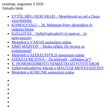
vasárnap, augusztus 9 2026
Aktuális hírek
ETTŐL MÉG NEM ÁRAD – Megérkezett az eső a Duna
vízgyűjtőjébe
KOMOLYSÁG! – 30. Minimum Party alkotótábor és
szakmai fórum
KIÁLLÍTÁS – Székelyudvarhelyi és magyar – és
menyasszony
Megjelent a VÁRAD augusztusi száma
SIMÓ MÁRTON – Majka nélkül. De mi lesz az
irodalommal?
Megjelent a SZÉKELYFÖLD augusztusi száma
SZÉKELYMUZSNA – Dicsértessék, „plébános úr”!
X. HOMORÓDMENTI NEMZETKÖZI FOTÓTÁBOR
Székelyudvarhelyre érkezik a MAGYAR MENYASSZONY
Megjelent a KORUNK augusztusi száma
Facebook
X
YouTube
Instagram
Belépés
Véletlen
cikk
Oldalsáv