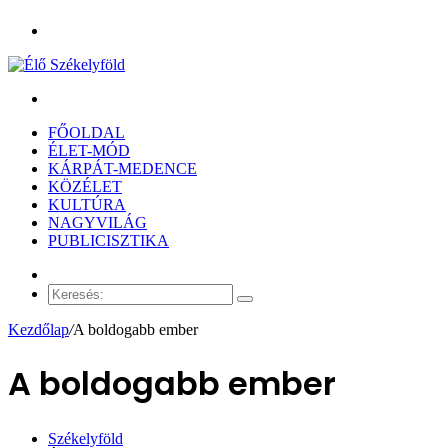
Menü
Keresés:
FŐOLDAL
ÉLET-MÓD
KÁRPÁT-MEDENCE
KÖZÉLET
KULTÚRA
NAGYVILÁG
PUBLICISZTIKA
Véletlen
cikk
Keresés:
Kezdőlap
/
A boldogabb ember
A boldogabb ember
Székelyföld