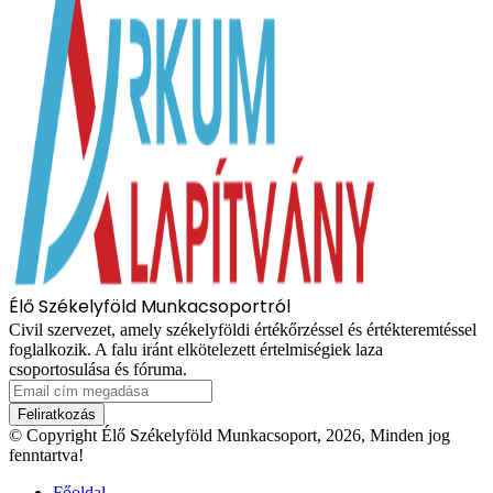
Élő Székelyföld Munkacsoportról
Civil szervezet, amely székelyföldi értékőrzéssel és értékteremtéssel
foglalkozik. A falu iránt elkötelezett értelmiségiek laza
csoportosulása és fóruma.
Email
cím
megadása
© Copyright Élő Székelyföld Munkacsoport, 2026, Minden jog
fenntartva!
Főoldal