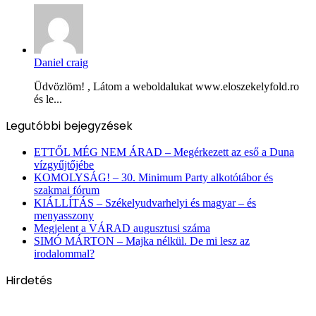
Daniel craig
Üdvözlöm! , Látom a weboldalukat www.eloszekelyfold.ro
és le...
Legutóbbi bejegyzések
ETTŐL MÉG NEM ÁRAD – Megérkezett az eső a Duna
vízgyűjtőjébe
KOMOLYSÁG! – 30. Minimum Party alkotótábor és
szakmai fórum
KIÁLLÍTÁS – Székelyudvarhelyi és magyar – és
menyasszony
Megjelent a VÁRAD augusztusi száma
SIMÓ MÁRTON – Majka nélkül. De mi lesz az
irodalommal?
Hirdetés