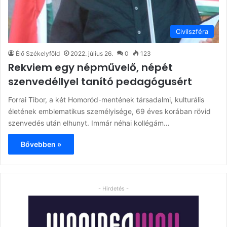
Civilszféra
Élő Székelyföld
2022. július 26.
0
123
Rekviem egy népművelő, népét
szenvedéllyel tanító pedagógusért
Forrai Tibor, a két Homoród-mentének társadalmi, kulturális
életének emblematikus személyisége, 69 éves korában rövid
szenvedés után elhunyt. Immár néhai kollégám…
Bővebben »
- Hirdetés -