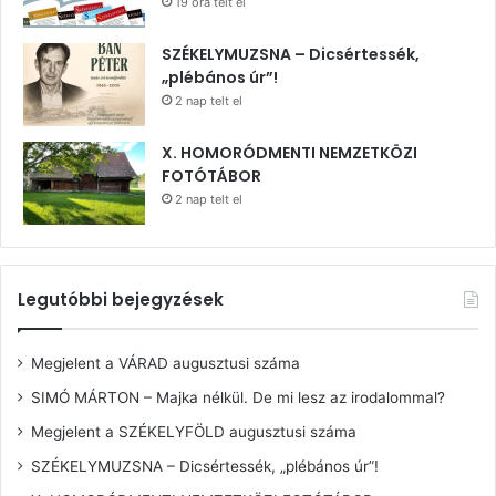
19 óra telt el
SZÉKELYMUZSNA – Dicsértessék,
„plébános úr”!
2 nap telt el
X. HOMORÓDMENTI NEMZETKÖZI
FOTÓTÁBOR
2 nap telt el
Legutóbbi bejegyzések
Megjelent a VÁRAD augusztusi száma
SIMÓ MÁRTON – Majka nélkül. De mi lesz az irodalommal?
Megjelent a SZÉKELYFÖLD augusztusi száma
SZÉKELYMUZSNA – Dicsértessék, „plébános úr”!