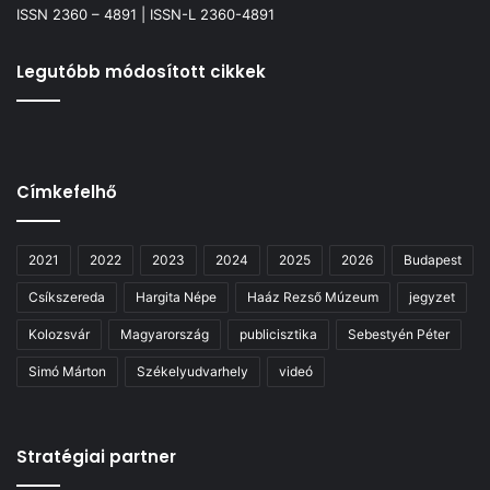
ISSN 2360 – 4891 | ISSN-L 2360-4891
Legutóbb módosított cikkek
Címkefelhő
2021
2022
2023
2024
2025
2026
Budapest
Csíkszereda
Hargita Népe
Haáz Rezső Múzeum
jegyzet
Kolozsvár
Magyarország
publicisztika
Sebestyén Péter
Simó Márton
Székelyudvarhely
videó
Stratégiai partner