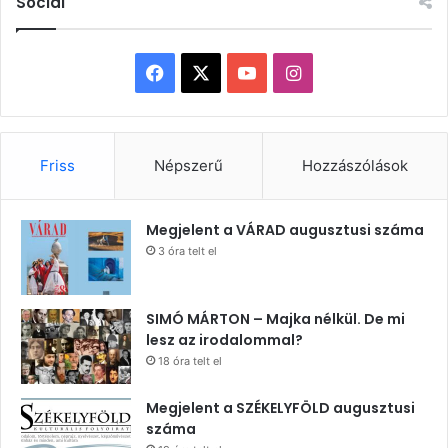
Social
Facebook
X
YouTube
Instagram
Friss
Népszerű
Hozzászólások
Megjelent a VÁRAD augusztusi száma
3 óra telt el
SIMÓ MÁRTON – Majka nélkül. De mi
lesz az irodalommal?
18 óra telt el
Megjelent a SZÉKELYFÖLD augusztusi
száma