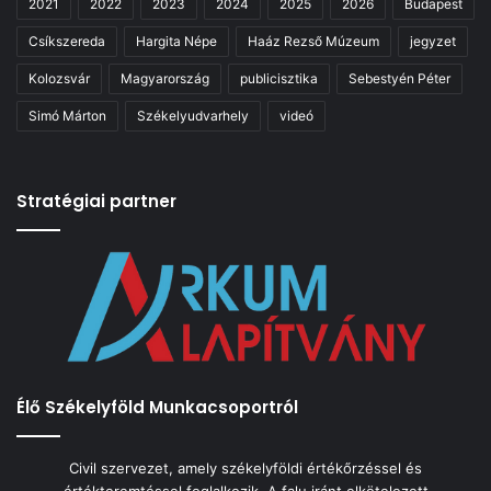
2021
2022
2023
2024
2025
2026
Budapest
Csíkszereda
Hargita Népe
Haáz Rezső Múzeum
jegyzet
Kolozsvár
Magyarország
publicisztika
Sebestyén Péter
Simó Márton
Székelyudvarhely
videó
Stratégiai partner
Élő Székelyföld Munkacsoportról
Civil szervezet, amely székelyföldi értékőrzéssel és
értékteremtéssel foglalkozik. A falu iránt elkötelezett