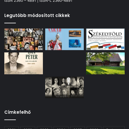
ISSN 2360 – 4891 | ISSN-L 2360-4891
Legutóbb módosított cikkek
Címkefelhő