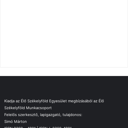
Kiadja az Élő Székelyföld Egyesület megbízásából az Élő
Székelyföld Munkacsoport
Felelős szerkesztő, lapigazgató, tulajdonos:
Simó Márton