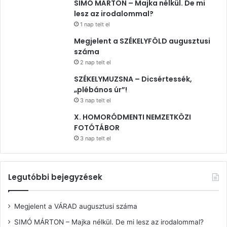
SIMÓ MÁRTON – Majka nélkül. De mi
lesz az irodalommal?
1 nap telt el
Megjelent a SZÉKELYFÖLD augusztusi
száma
2 nap telt el
SZÉKELYMUZSNA – Dicsértessék,
„plébános úr”!
3 nap telt el
X. HOMORÓDMENTI NEMZETKÖZI
FOTÓTÁBOR
3 nap telt el
Legutóbbi bejegyzések
Megjelent a VÁRAD augusztusi száma
SIMÓ MÁRTON – Majka nélkül. De mi lesz az irodalommal?