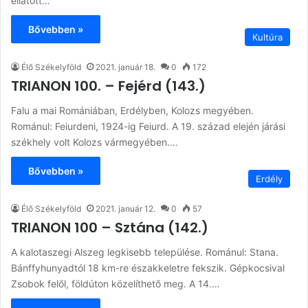
ellátott…
Bővebben »
Kultúra
Élő Székelyföld
2021. január 18.
0
172
TRIANON 100. – Fejérd (143.)
Falu a mai Romániában, Erdélyben, Kolozs megyében.
Románul: Feiurdeni, 1924-ig Feiurd. A 19. század elején járási
székhely volt Kolozs vármegyében.…
Bővebben »
Erdély
Élő Székelyföld
2021. január 12.
0
57
TRIANON 100 – Sztána (142.)
A kalotaszegi Alszeg legkisebb települése. Románul: Stana.
Bánffyhunyadtól 18 km-re északkeletre fekszik. Gépkocsival
Zsobok felől, földúton közelíthető meg. A 14.…