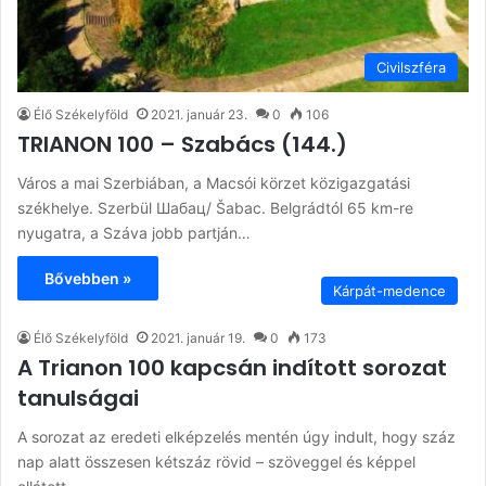
Civilszféra
Élő Székelyföld
2021. január 23.
0
106
TRIANON 100 – Szabács (144.)
Város a mai Szerbiában, a Macsói körzet közigazgatási
székhelye. Szerbül Шабац/ Šabac. Belgrádtól 65 km-re
nyugatra, a Száva jobb partján…
Bővebben »
Kárpát-medence
Élő Székelyföld
2021. január 19.
0
173
A Trianon 100 kapcsán indított sorozat
tanulságai
A sorozat az eredeti elképzelés mentén úgy indult, hogy száz
nap alatt összesen kétszáz rövid – szöveggel és képpel