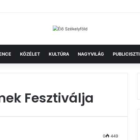
ENCE
KÖZÉLET
KULTÚRA
NAGYVILÁG
PUBLICISZT
lmek Fesztiválja
0
449