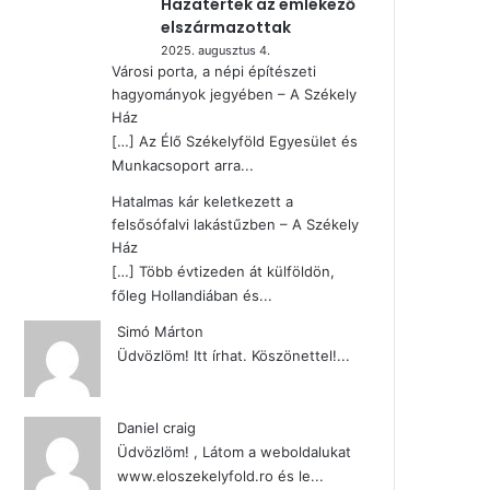
Hazatértek az emlékező
elszármazottak
2025. augusztus 4.
Városi porta, a népi építészeti
hagyományok jegyében – A Székely
Ház
[…] Az Élő Székelyföld Egyesület és
Munkacsoport arra...
Hatalmas kár keletkezett a
felsősófalvi lakástűzben – A Székely
Ház
[…] Több évtizeden át külföldön,
főleg Hollandiában és...
Simó Márton
Üdvözlöm! Itt írhat. Köszönettel!...
Daniel craig
Üdvözlöm! , Látom a weboldalukat
www.eloszekelyfold.ro és le...