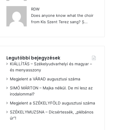
RDW
Does anyone know what the choir
from Kis Szent Terez sang? Ș...
Legutóbbi bejegyzések
KIÁLLÍTÁS – Székelyudvarhelyi és magyar –
és menyasszony
Megjelent a VÁRAD augusztusi száma
SIMÓ MÁRTON – Majka nélkül. De mi lesz az
irodalommal?
Megjelent a SZÉKELYFÖLD augusztusi száma
SZÉKELYMUZSNA – Dicsértessék, „plébános
úr”!