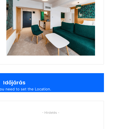
Időjárás
ou need to set the Location.
- Hirdetés -