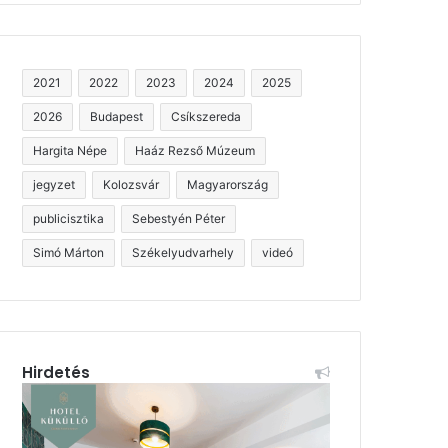
2021
2022
2023
2024
2025
2026
Budapest
Csíkszereda
Hargita Népe
Haáz Rezső Múzeum
jegyzet
Kolozsvár
Magyarország
publicisztika
Sebestyén Péter
Simó Márton
Székelyudvarhely
videó
Hirdetés