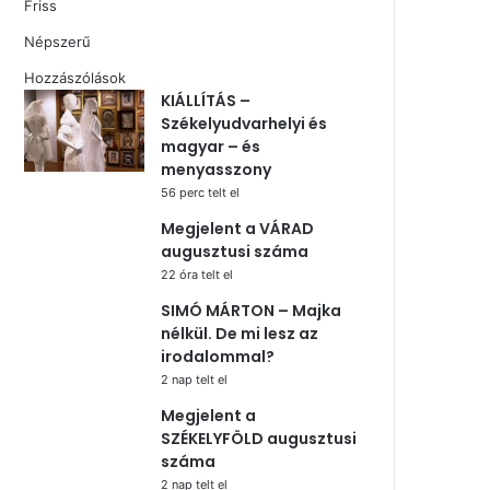
Friss
Népszerű
Hozzászólások
KIÁLLÍTÁS –
Székelyudvarhelyi és
magyar – és
menyasszony
56 perc telt el
Megjelent a VÁRAD
augusztusi száma
22 óra telt el
SIMÓ MÁRTON – Majka
nélkül. De mi lesz az
irodalommal?
2 nap telt el
Megjelent a
SZÉKELYFÖLD augusztusi
száma
2 nap telt el