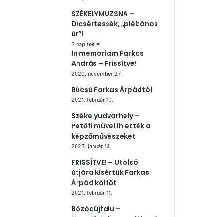
SZÉKELYMUZSNA –
Dicsértessék, „plébános
úr”!
3 nap telt el
In memoriam Farkas
András – Frissítve!
2020. november 27.
Búcsú Farkas Árpádtól
2021. február 10.
Székelyudvarhely –
Petőfi művei ihlették a
képzőművészeket
2023. január 14.
FRISSÍTVE! – Utolsó
útjára kísértük Farkas
Árpád költőt
2021. február 11.
Bözödújfalu –