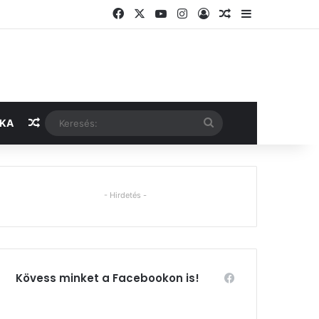
Facebook
X
YouTube
Instagram
Belépés
Véletlen cikk
Oldalsáv
Véletlen cikk
Keresés:
IKA
- Hirdetés -
Kövess minket a Facebookon is!