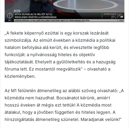
„A fekete képernyő ezúttal is egy korszak lezárását
szimbolizálja. Az elmúlt években a közmédia a politikai
hatalom befolyása alá került, és elvesztette legfőbb
funkcióját: a nyilvánosság hiteles és objektív
tájékoztatását. Ehelyett a gyűlöletkeltés és a hazugság
fóruma lett. Ez mostantól megváltozik” – olvasható a
közleményben.
Az M1 felületén átmenetileg az alábbi szöveg olvasható: „A
közmédia nem hazudhat. Bocsánatot kérünk, amiért
hosszú éveken át mégis ezt tettük! A közmédia most
átalakul, hogy a jövőben független és hiteles legyen. A
hírszolgáltatás átmenetileg szünetel. Maradjanak velünk!”