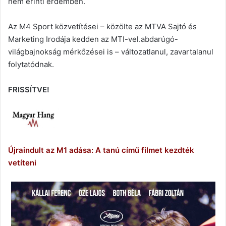
nem érinti érdemben.
Az M4 Sport közvetítései – közölte az MTVA Sajtó és
Marketing Irodája kedden az MTI-vel.abdarúgó-
világbajnokság mérkőzései is – változatlanul, zavartalanul
folytatódnak.
FRISSÍTVE!
Újraindult az M1 adása: A tanú című filmet kezdték
vetíteni