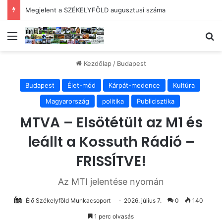
Megjelent a SZÉKELYFÖLD augusztusi száma
Menü
Ke
Kezdőlap
/
Budapest
Budapest
Élet-mód
Kárpát-medence
Kultúra
Magyarország
politika
Publicisztika
MTVA – Elsötétült az M1 és
leállt a Kossuth Rádió –
FRISSÍTVE!
Az MTI jelentése nyomán
Élő Székelyföld Munkacsoport
2026. július 7.
0
140
1 perc olvasás