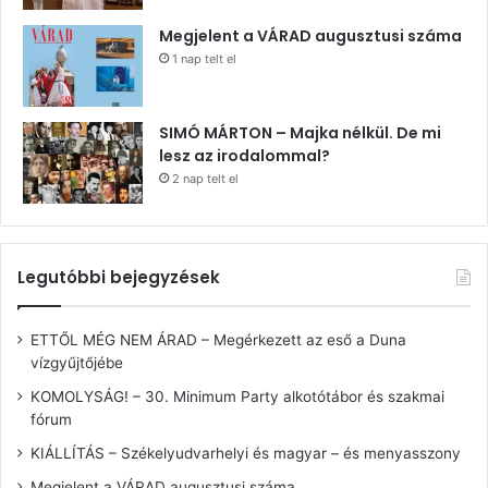
Megjelent a VÁRAD augusztusi száma
1 nap telt el
SIMÓ MÁRTON – Majka nélkül. De mi
lesz az irodalommal?
2 nap telt el
Legutóbbi bejegyzések
ETTŐL MÉG NEM ÁRAD – Megérkezett az eső a Duna
vízgyűjtőjébe
KOMOLYSÁG! – 30. Minimum Party alkotótábor és szakmai
fórum
KIÁLLÍTÁS – Székelyudvarhelyi és magyar – és menyasszony
Megjelent a VÁRAD augusztusi száma