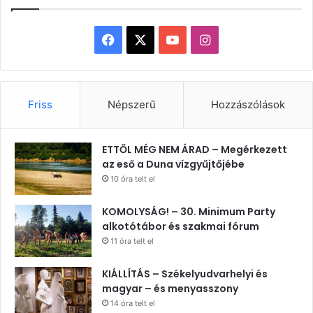
Facebook
X
YouTube
Instagram
Friss
Népszerű
Hozzászólások
ETTŐL MÉG NEM ÁRAD – Megérkezett
az eső a Duna vízgyűjtőjébe
10 óra telt el
KOMOLYSÁG! – 30. Minimum Party
alkotótábor és szakmai fórum
11 óra telt el
KIÁLLÍTÁS – Székelyudvarhelyi és
magyar – és menyasszony
14 óra telt el