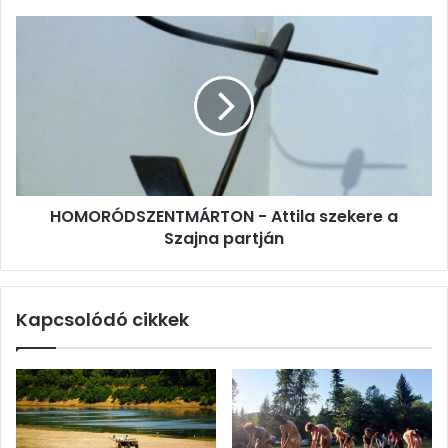
HOMORÓDSZENTMÁRTON
-
Attila
szekere
a
Szajna
partján
HOMORÓDSZENTMÁRTON - Attila szekere a
Szajna partján
Kapcsolódó cikkek