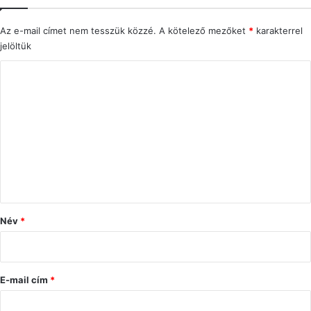
Az e-mail címet nem tesszük közzé.
A kötelező mezőket
*
karakterrel
jelöltük
H
o
z
z
á
s
z
ó
Név
*
l
á
s
E-mail cím
*
*