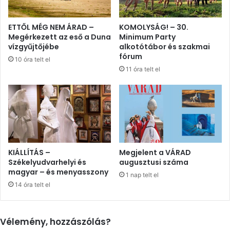
ETTŐL MÉG NEM ÁRAD –
KOMOLYSÁG! – 30.
Megérkezett az eső a Duna
Minimum Party
vízgyűjtőjébe
alkotótábor és szakmai
fórum
10 óra telt el
11 óra telt el
KIÁLLÍTÁS –
Megjelent a VÁRAD
Székelyudvarhelyi és
augusztusi száma
magyar – és menyasszony
1 nap telt el
14 óra telt el
Vélemény, hozzászólás?