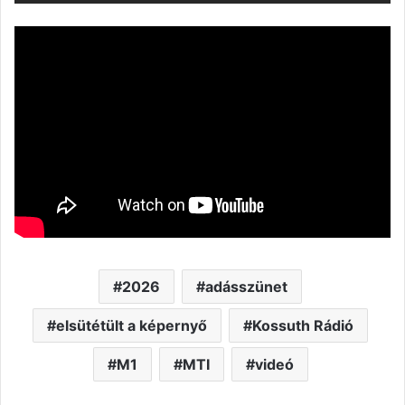
2026
adásszünet
elsütétült a képernyő
Kossuth Rádió
M1
MTI
videó