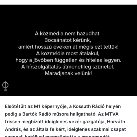
Elsötétült az M1 képernyője, a Kossuth Rádió helyén
pedig a Bartók Rádió műsora hallgatható. Az MTVA
frissen megbízott ideiglenes vezérigazgatója, Horváth
András, és az általa felkért, ideiglenes szakmai csapat
azonnali hatállyal megszüntette a propagandát,