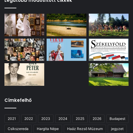
Legutóbb módosított cikkek
Címkefelhő
2021
2022
2023
2024
2025
2026
Budapest
Csíkszereda
Hargita Népe
Haáz Rezső Múzeum
jegyzet