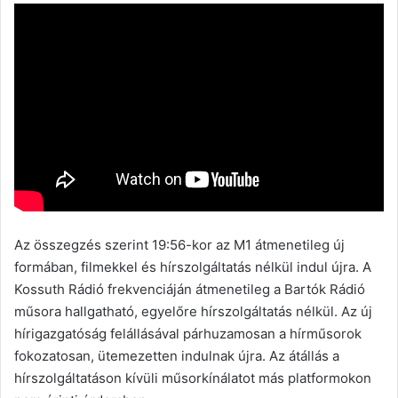
Az összegzés szerint 19:56-kor az M1 átmenetileg új
formában, filmekkel és hírszolgáltatás nélkül indul újra. A
Kossuth Rádió frekvenciáján átmenetileg a Bartók Rádió
műsora hallgatható, egyelőre hírszolgáltatás nélkül. Az új
hírigazgatóság felállásával párhuzamosan a hírműsorok
fokozatosan, ütemezetten indulnak újra. Az átállás a
hírszolgáltatáson kívüli műsorkínálatot más platformokon