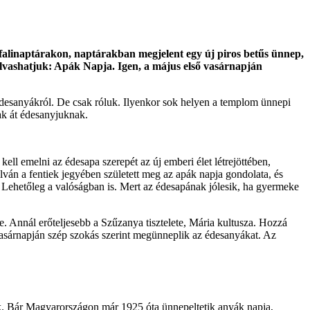
alinaptárakon, naptárakban megjelent egy új piros betűs ünnep,
 olvashatjuk: Apák Napja. Igen, a május első vasárnapján
desanyákról. De csak róluk. Ilyenkor sok helyen a templom ünnepi
tak át édesanyjuknak.
ll emelni az édesapa szerepét az új emberi élet létrejöttében,
lván a fentiek jegyében született meg az apák napja gondolata, és
 Lehetőleg a valóságban is. Mert az édesapának jólesik, ha gyermeke
 Annál erőteljesebb a Szűzanya tisztelete, Mária kultusza. Hozzá
 vasárnapján szép szokás szerint megünneplik az édesanyákat. Az
ak. Bár Magyarországon már 1925 óta ünnepeltetik anyák napja,