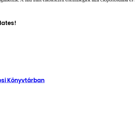
dates!
osi Könyvtárban