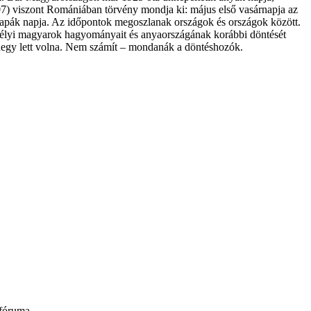
07) viszont Romániában törvény mondja ki: május első vasárnapja az
 apák napja. Az időpontok megoszlanak országok és országok között.
rdélyi magyarok hagyományait és anyaországának korábbi döntését
ndegy lett volna. Nem számít – mondanák a döntéshozók.
 fóruma.