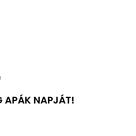
!
G APÁK NAPJÁT!