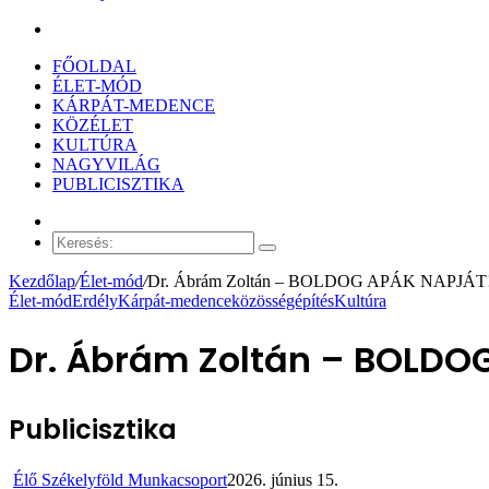
Keresés:
FŐOLDAL
ÉLET-MÓD
KÁRPÁT-MEDENCE
KÖZÉLET
KULTÚRA
NAGYVILÁG
PUBLICISZTIKA
Véletlen
cikk
Keresés:
Kezdőlap
/
Élet-mód
/
Dr. Ábrám Zoltán – BOLDOG APÁK NAPJÁT
Élet-mód
Erdély
Kárpát-medence
közösségépítés
Kultúra
Dr. Ábrám Zoltán – BOLDO
Publicisztika
Élő Székelyföld Munkacsoport
2026. június 15.