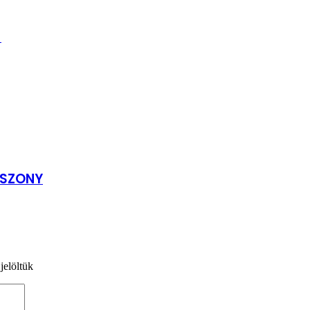
!
SSZONY
jelöltük