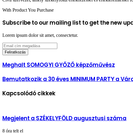
With Product You Purchase
Subscribe to our mailing list to get the new up
Lorem ipsum dolor sit amet, consectetur.
Email
cím
megadása
Meghalt
Meghalt SOMOGYI GYŐZŐ képzőművész
SOMOGYI
GYŐZŐ
Bemutatkozik
Bemutatkozik a 30 éves MINIMUM PARTY a Vár
képzőművész
a
30
Kapcsolódó cikkek
éves
MINIMUM
PARTY
a
Városi
Megjelent a SZÉKELYFÖLD augusztusi száma
Könyvtárban
8 óra telt el