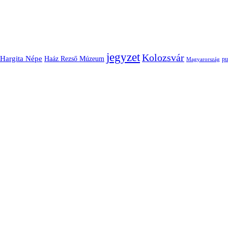
jegyzet
Kolozsvár
Hargita Népe
Haáz Rezső Múzeum
pu
Magyarország