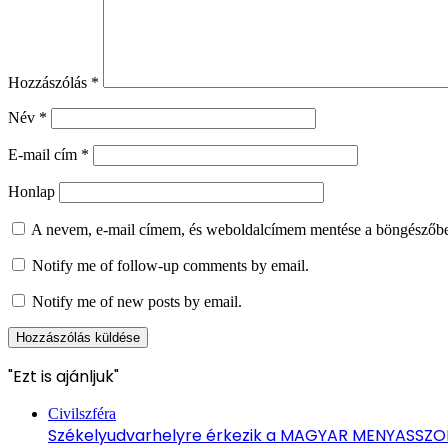
Hozzászólás
*
Név
*
E-mail cím
*
Honlap
A nevem, e-mail címem, és weboldalcímem mentése a böngészőb
Notify me of follow-up comments by email.
Notify me of new posts by email.
"Ezt is ajánljuk"
Bezárás
Civilszféra
Székelyudvarhelyre érkezik a MAGYAR MENYASSZ