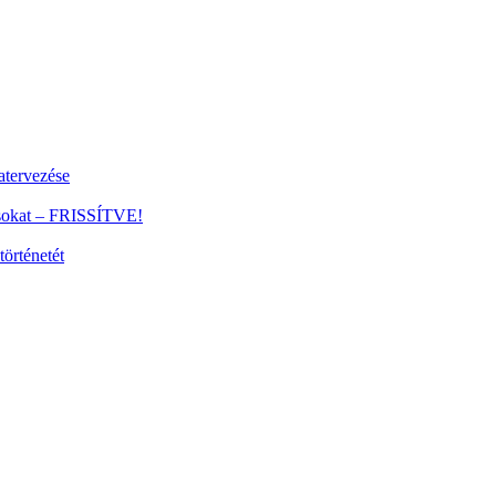
tervezése
ánsokat – FRISSÍTVE!
történetét