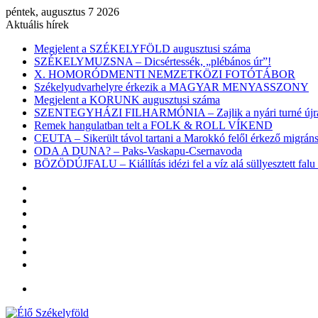
péntek, augusztus 7 2026
Aktuális hírek
Megjelent a SZÉKELYFÖLD augusztusi száma
SZÉKELYMUZSNA – Dicsértessék, „plébános úr”!
X. HOMORÓDMENTI NEMZETKÖZI FOTÓTÁBOR
Székelyudvarhelyre érkezik a MAGYAR MENYASSZONY
Megjelent a KORUNK augusztusi száma
SZENTEGYHÁZI FILHARMÓNIA – Zajlik a nyári turné újra
Remek hangulatban telt a FOLK & ROLL VÍKEND
CEUTA – Sikerült távol tartani a Marokkó felől érkező migr
ODA A DUNA? – Paks-Vaskapu-Csernavoda
BÖZÖDÚJFALU – Kiállítás idézi fel a víz alá süllyesztett falu 
Facebook
X
YouTube
Instagram
Belépés
Véletlen
cikk
Oldalsáv
Menü