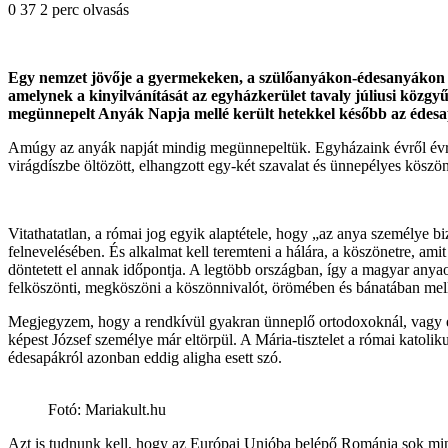
0
37
2 perc olvasás
Facebook
X
Reddit
WhatsApp
Megosztás
Nyomtatás
Egy nemzet jövője a gyermekeken, a szülőanyákon-édesanyákon mú
email-
amelynek a kinyilvánítását az egyházkerület tavaly júliusi közg
ben
megünnepelt Anyák Napja mellé került hetekkel később az édesa
Amúgy az anyák napját mindig megünnepeltük. Egyházaink évről évre 
virágdíszbe öltözött, elhangzott egy-két szavalat és ünnepélyes köszö
Vitathatatlan, a római jog egyik alaptétele, hogy „az anya személye b
felnevelésében. És alkalmat kell teremteni a hálára, a köszönetre, am
döntetett el annak időpontja. A legtöbb országban, így a magyar anya
felköszönti, megköszöni a köszönnivalót, örömében és bánatában melle
Megjegyzem, hogy a rendkívül gyakran ünneplő ortodoxoknál, vagy ép
képest József személye már eltörpül. A Mária-tisztelet a római katol
édesapákról azonban eddig aligha esett szó.
Fotó: Mariakult.hu
Azt is tudnunk kell, hogy az Európai Unióba belépő Románia sok mind