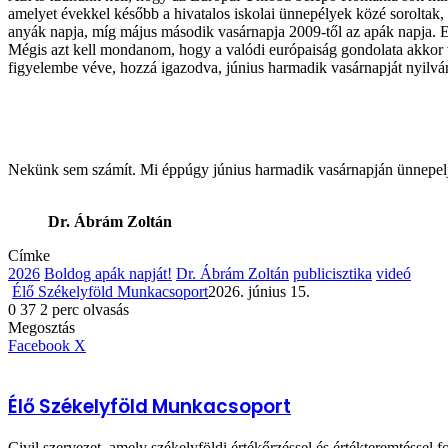
amelyet évekkel később a hivatalos iskolai ünnepélyek közé soroltak
anyák napja, míg május második vasárnapja 2009-től az apák napja. 
Mégis azt kell mondanom, hogy a valódi európaiság gondolata akkor v
figyelembe véve, hozzá igazodva, június harmadik vasárnapját nyilv
Nekünk sem számít. Mi éppúgy június harmadik vasárnapján ünnepel
Dr. Ábrám Zoltán
Címke
2026
Boldog apák napját!
Dr. Ábrám Zoltán
publicisztika
videó
Élő Székelyföld Munkacsoport
2026. június 15.
0
37
2 perc olvasás
Facebook
X
Reddit
WhatsApp
Megosztás
Nyomtatás
Megosztás
email-
Megosztás
Nyomtatás
Facebook
X
ben
email-
ben
Élő Székelyföld Munkacsoport
Civil szervezet, amely székelyföldi értékőrzéssel és értékteremtéssel fo