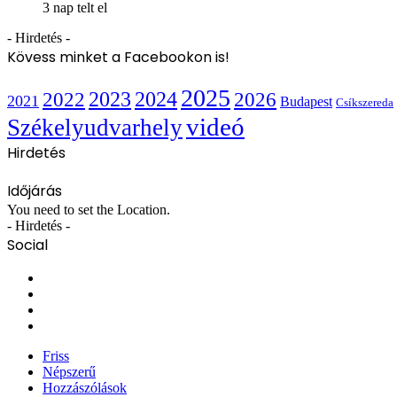
3 nap telt el
- Hirdetés -
Kövess minket a Facebookon is!
2025
2022
2023
2024
2026
2021
Budapest
Csíkszereda
videó
Székelyudvarhely
Hirdetés
Időjárás
You need to set the Location.
- Hirdetés -
Social
Facebook
X
YouTube
Instagram
Friss
Népszerű
Hozzászólások