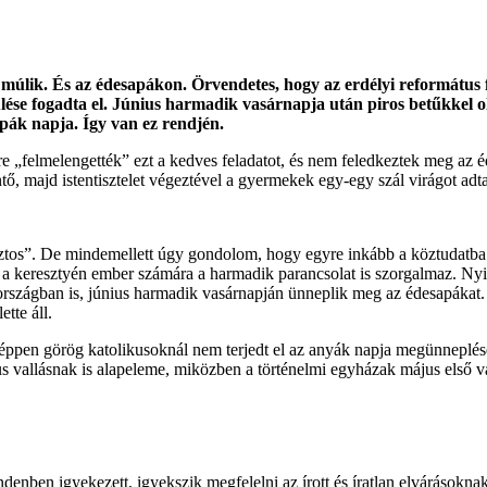
lik. És az édesapákon. Örvendetes, hogy az erdélyi református f
yűlése fogadta el. Június harmadik vasárnapja után piros betűkkel
pák napja. Így van ez rendjén.
„felmelengették” ezt a kedves feladatot, és nem feledkeztek meg az é
ntő, majd istentisztelet végeztével a gyermekek egy-egy szál virágot ad
iztos”. De mindemellett úgy gondolom, hogy egyre inkább a köztudatba ke
it a keresztyén ember számára a harmadik parancsolat is szorgalmaz. Nyi
országban is, június harmadik vasárnapján ünneplik meg az édesapákat.
tte áll.
pen görög katolikusoknál nem terjedt el az anyák napja megünneplése.
ikus vallásnak is alapeleme, miközben a történelmi egyházak május első
enben igyekezett, igyekszik megfelelni az írott és íratlan elvárásokn