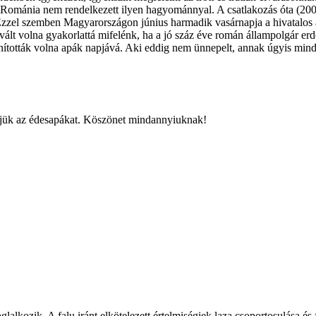
, Románia nem rendelkezett ilyen hagyománnyal. A csatlakozás óta (20
Ezzel szemben Magyarországon június harmadik vasárnapja a hivatalos
ált volna gyakorlattá mifelénk, ha a jó száz éve román állampolgár e
ánították volna apák napjává. Aki eddig nem ünnepelt, annak úgyis mi
jük az édesapákat. Köszönet mindannyiuknak!
glalkozik. A falu iránt elkötelezett értelmiségiek laza csoportosulása és