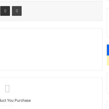
Megosztás email-ben
Nyomtatás
duct You Purchase