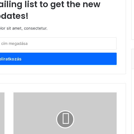
iling list to get the new
dates!
or sit amet, consectetur.
Örömökben
gazdag,
boldog
új
évet
kívánunk
minden