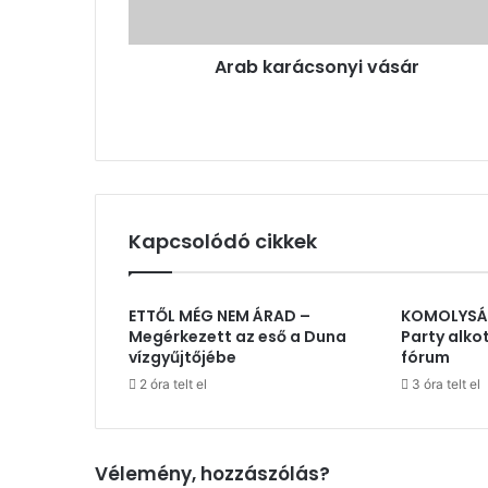
Arab karácsonyi vásár
Kapcsolódó cikkek
ETTŐL MÉG NEM ÁRAD –
KOMOLYSÁG
Megérkezett az eső a Duna
Party alko
vízgyűjtőjébe
fórum
2 óra telt el
3 óra telt el
Vélemény, hozzászólás?