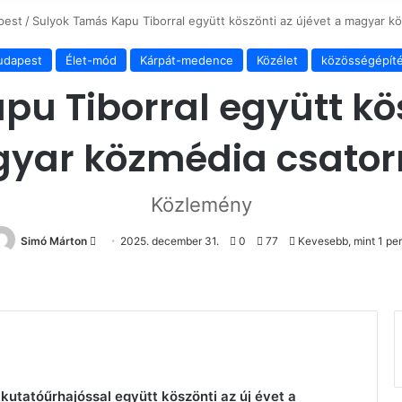
pest
/
Sulyok Tamás Kapu Tiborral együtt köszönti az újévet a magyar k
udapest
Élet-mód
Kárpát-medence
Közélet
közösségépít
u Tiborral együtt kös
yar közmédia csator
Közlemény
Send
Simó Márton
2025. december 31.
0
77
Kevesebb, mint 1 pe
an
email
utatóűrhajóssal együtt köszönti az új évet a