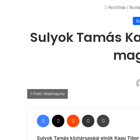
Kezdőlap
/
Buda
B
Sulyok Tamás Kap
mag
Fotó: Vasarnap.hu
Facebook
X
Reddit
Megosztás email-ben
Nyomtatás
Sulyok Tamás köztársasági elnök Kapu Tibor k