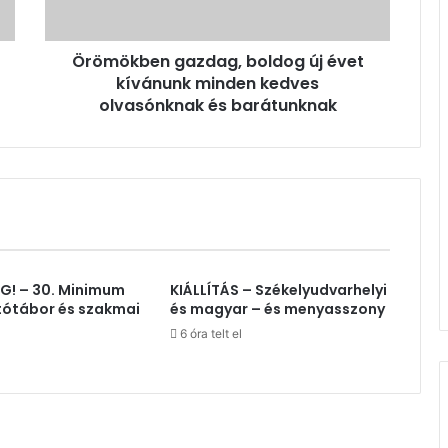
kedves
olvasónknak
Örömökben gazdag, boldog új évet
és
barátunknak
kívánunk minden kedves
olvasónknak és barátunknak
! – 30. Minimum
KIÁLLÍTÁS – Székelyudvarhelyi
tótábor és szakmai
és magyar – és menyasszony
6 óra telt el