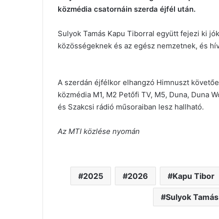
közmédia csatornáin szerda éjfél után.
Sulyok Tamás Kapu Tiborral együtt fejezi ki j
közösségeknek és az egész nemzetnek, és hívja
A szerdán éjfélkor elhangzó Himnuszt követőe
közmédia M1, M2 Petőfi TV, M5, Duna, Duna Wor
és Szakcsi rádió műsoraiban lesz hallható.
Az MTI közlése nyomán
2025
2026
Kapu Tibor
Sulyok Tamás