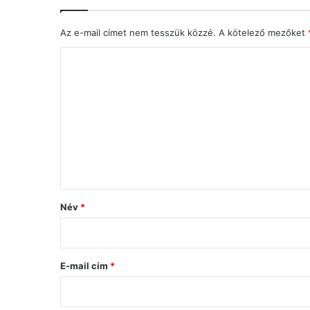
Az e-mail címet nem tesszük közzé.
A kötelező mezőket
H
o
z
z
á
s
z
ó
Név
*
l
á
s
E-mail cím
*
*