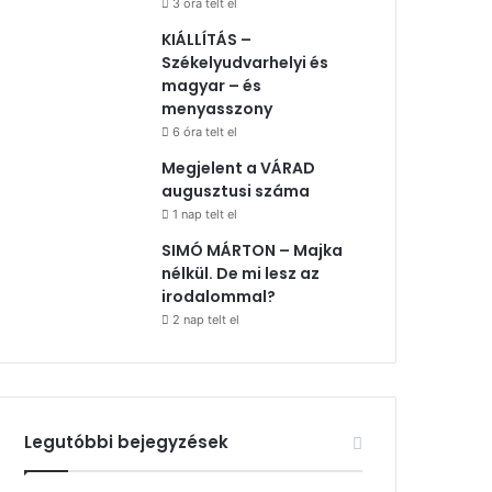
3 óra telt el
KIÁLLÍTÁS –
Székelyudvarhelyi és
magyar – és
menyasszony
6 óra telt el
Megjelent a VÁRAD
augusztusi száma
1 nap telt el
SIMÓ MÁRTON – Majka
nélkül. De mi lesz az
irodalommal?
2 nap telt el
Legutóbbi bejegyzések