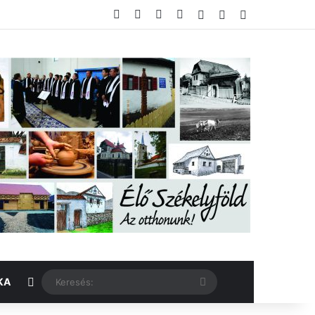
Facebook
X
YouTube
Instagram
Belépés
Véletlen cikk
Oldalsáv
Véletlen cikk
Keresés:
KA