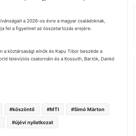
ókívánságait a 2026-os évre a magyar családoknak,
 fel a figyelmet az összetartozás erejére.
n a köztársasági elnök és Kapu Tibor beszéde a
ld televíziós csatornáin és a Kossuth, Bartók, Dankó
köszöntő
MTI
Simó Márton
újévi nyilatkozat