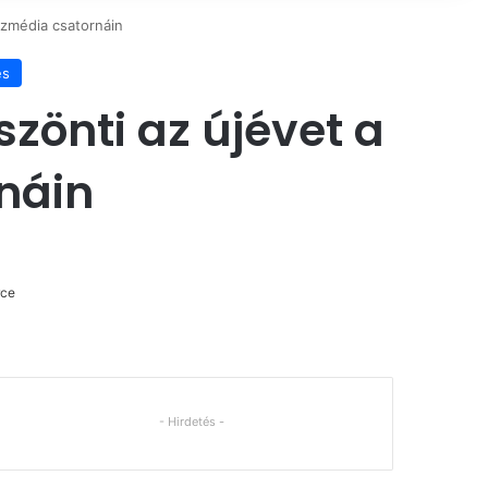
özmédia csatornáin
és
zönti az újévet a
náin
rce
- Hirdetés -