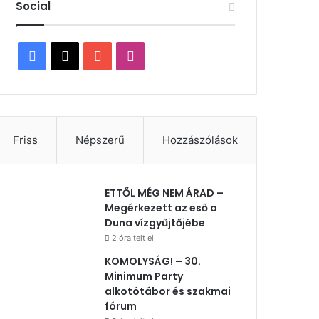
Social
Facebook
X
YouTube
Instagram
Friss
Népszerű
Hozzászólások
ETTŐL MÉG NEM ÁRAD –
Megérkezett az eső a
Duna vízgyűjtőjébe
2 óra telt el
KOMOLYSÁG! – 30.
Minimum Party
alkotótábor és szakmai
fórum