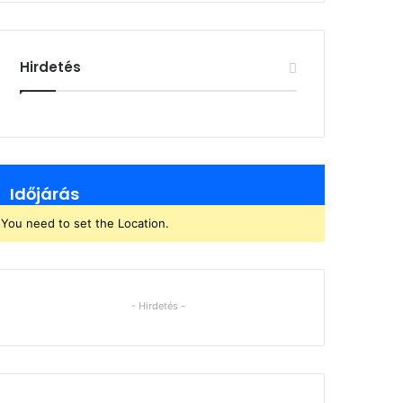
Hirdetés
Időjárás
You need to set the Location.
- Hirdetés -