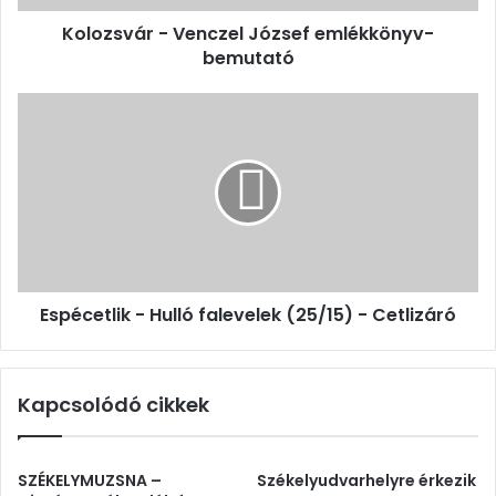
Kolozsvár - Venczel József emlékkönyv-
bemutató
Espécetlik
-
Hulló
falevelek
(25/15)
-
Cetlizáró
Espécetlik - Hulló falevelek (25/15) - Cetlizáró
Kapcsolódó cikkek
SZÉKELYMUZSNA –
Székelyudvarhelyre érkezik