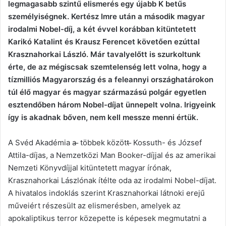
legmagasabb szintű elismerés egy újabb K betűs
személyiségnek. Kertész Imre után a második magyar
irodalmi Nobel-díj, a két évvel korábban kitüntetett
Karikó Katalint és Krausz Ferencet követően ezúttal
Krasznahorkai László. Már tavalyelőtt is szurkoltunk
érte, de az mégiscsak szemtelenség lett volna, hogy a
tízmilliós Magyarország és a feleannyi országhatárokon
túl élő magyar és magyar származású polgár egyetlen
esztendőben három Nobel-díjat ünnepelt volna. Irigyeink
így is akadnak bőven, nem kell messze menni értük.
A Svéd Akadémia a ̶ többek között ̶ Kossuth- és József
Attila-díjas, a Nemzetközi Man Booker-díjjal és az amerikai
Nemzeti Könyvdíjjal kitüntetett magyar írónak,
Krasznahorkai Lászlónak ítélte oda az irodalmi Nobel-díjat.
A hivatalos indoklás szerint Krasznahorkai látnoki erejű
műveiért részesült az elismerésben, amelyek az
apokaliptikus terror közepette is képesek megmutatni a