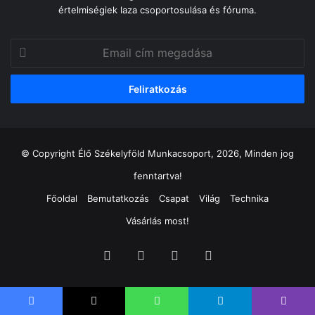
értelmiségiek laza csoportosulása és fóruma.
Email
cím
megadása
© Copyright Élő Székelyföld Munkacsoport, 2026, Minden jog
fenntartva!
Főoldal
Bemutatkozás
Csapat
Világ
Technika
Vásárlás most!
Facebook
X
YouTube
Instagram
Facebook
X
WhatsApp
Telegram
Viber