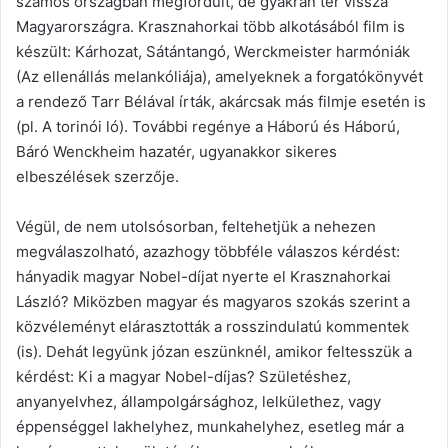
számos országban megfordult, de gyakran tér vissza
Magyarországra. Krasznahorkai több alkotásából film is
készült: Kárhozat, Sátántangó, Werckmeister harmóniák
(Az ellenállás melankóliája), amelyeknek a forgatókönyvét
a rendező Tarr Bélával írták, akárcsak más filmje esetén is
(pl. A torinói ló). További regénye a Háború és Háború,
Báró Wenckheim hazatér, ugyanakkor sikeres
elbeszélések szerzője.
Végül, de nem utolsósorban, feltehetjük a nehezen
megválaszolható, azazhogy többféle válaszos kérdést:
hányadik magyar Nobel-díjat nyerte el Krasznahorkai
László? Miközben magyar és magyaros szokás szerint a
közvéleményt elárasztották a rosszindulatú kommentek
(is). Dehát legyünk józan eszünknél, amikor feltesszük a
kérdést: Ki a magyar Nobel-díjas? Születéshez,
anyanyelvhez, állampolgársághoz, lelkülethez, vagy
éppenséggel lakhelyhez, munkahelyhez, esetleg már a