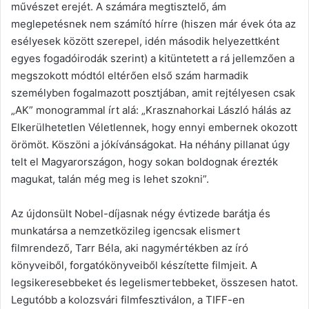
művészet erejét. A számára megtisztelő, ám
meglepetésnek nem számító hírre (hiszen már évek óta az
esélyesek között szerepel, idén második helyezettként
egyes fogadóirodák szerint) a kitüntetett a rá jellemzően a
megszokott módtól eltérően első szám harmadik
személyben fogalmazott posztjában, amit rejtélyesen csak
„AK” monogrammal írt alá: „Krasznahorkai László hálás az
Elkerülhetetlen Véletlennek, hogy ennyi embernek okozott
örömöt. Köszöni a jókívánságokat. Ha néhány pillanat úgy
telt el Magyarországon, hogy sokan boldognak érezték
magukat, talán még meg is lehet szokni”.
Az újdonsült Nobel-díjasnak négy évtizede barátja és
munkatársa a nemzetközileg igencsak elismert
filmrendező, Tarr Béla, aki nagymértékben az író
könyveiből, forgatókönyveiből készítette filmjeit. A
legsikeresebbeket és legelismertebbeket, összesen hatot.
Legutóbb a kolozsvári filmfesztiválon, a TIFF-en