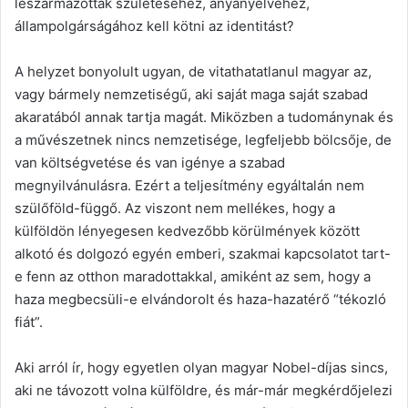
leszármazottak születéséhez, anyanyelvéhez,
állampolgárságához kell kötni az identitást?
A helyzet bonyolult ugyan, de vitathatatlanul magyar az,
vagy bármely nemzetiségű, aki saját maga saját szabad
akaratából annak tartja magát. Miközben a tudománynak és
a művészetnek nincs nemzetisége, legfeljebb bölcsője, de
van költségvetése és van igénye a szabad
megnyilvánulásra. Ezért a teljesítmény egyáltalán nem
szülőföld-függő. Az viszont nem mellékes, hogy a
külföldön lényegesen kedvezőbb körülmények között
alkotó és dolgozó egyén emberi, szakmai kapcsolatot tart-
e fenn az otthon maradottakkal, amiként az sem, hogy a
haza megbecsüli-e elvándorolt és haza-hazatérő “tékozló
fiát”.
Aki arról ír, hogy egyetlen olyan magyar Nobel-díjas sincs,
aki ne távozott volna külföldre, és már-már megkérdőjelezi