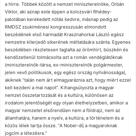
a hírre. Többek között a nemzet miniszterelnöke, Orbán
Viktor, aki aznap este éppen a kolozsvári Rhédey-
palotában kerekedett nótás kedvre, másnap pedig az
RMDSZ zsukiménesi kongresszusán elmondott
beszédének első harmadát Krasznahorkai László egész
nemzetre kiterjedő sikerének méltatására szánta. Egyenes
beszédében részletesen taglalta az örömhírt, büszkén és
kendőzetlenül tolmácsolta azt a román vendéglátóknak
(miniszterelnök-társa, ex-miniszterelnök polgármester,
jelen vevő politikusok, egy egész ország nyilvánossága),
akiknek “talán nem árt elmagyaráznia azt, hogy miért ezzel
kell kezdeni a mai napot”. Kihangsúlyozta a magyar
nemzet összetartozását és a kultúra, különösen az
irodalom jelentőségét egy olyan élethelyzetben, amikor a
magyar nemzetet elsőrendűen nem a földrajz, nem az
államhatára, hanem a nyelv, a kultúra, a történelem és a
közös lélek tartja össze. “A Nobel-díj a magyaroknak
jogcím a létezésre.”