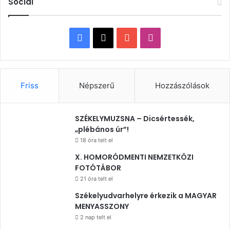
Social
Facebook
X
YouTube
Instagram
Friss
Népszerű
Hozzászólások
SZÉKELYMUZSNA – Dicsértessék,
„plébános úr”!
18 óra telt el
X. HOMORÓDMENTI NEMZETKÖZI
FOTÓTÁBOR
21 óra telt el
Székelyudvarhelyre érkezik a MAGYAR
MENYASSZONY
2 nap telt el