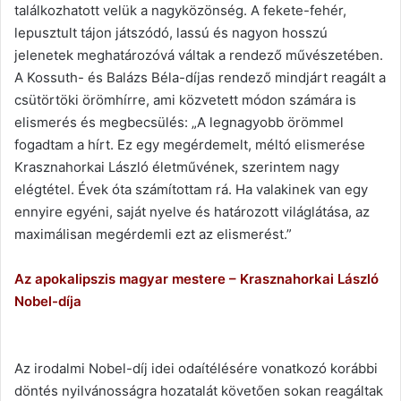
találkozhatott velük a nagyközönség. A fekete-fehér,
lepusztult tájon játszódó, lassú és nagyon hosszú
jelenetek meghatározóvá váltak a rendező művészetében.
A Kossuth- és Balázs Béla-díjas rendező mindjárt reagált a
csütörtöki örömhírre, ami közvetett módon számára is
elismerés és megbecsülés: „A legnagyobb örömmel
fogadtam a hírt. Ez egy megérdemelt, méltó elismerése
Krasznahorkai László életművének, szerintem nagy
elégtétel. Évek óta számítottam rá. Ha valakinek van egy
ennyire egyéni, saját nyelve és határozott világlátása, az
maximálisan megérdemli ezt az elismerést.”
Az apokalipszis magyar mestere – Krasznahorkai László
Nobel-díja
Az irodalmi Nobel-díj idei odaítélésére vonatkozó korábbi
döntés nyilvánosságra hozatalát követően sokan reagáltak