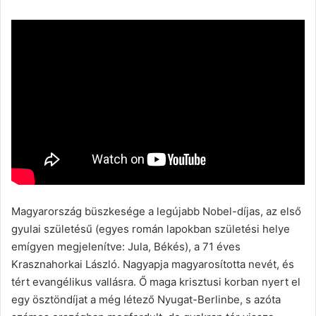
Magyarország büszkesége a legújabb Nobel-díjas, az első
gyulai születésű (egyes román lapokban születési helye
emígyen megjelenítve: Jula, Békés), a 71 éves
Krasznahorkai László. Nagyapja magyarosította nevét, és
tért evangélikus vallásra. Ő maga krisztusi korban nyert el
egy ösztöndíjat a még létező Nyugat-Berlinbe, s azóta