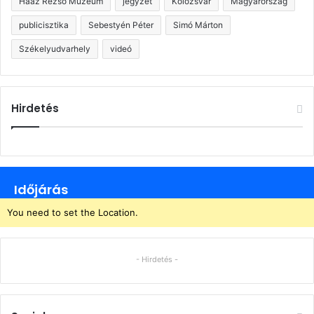
Haáz Rezső Múzeum
jegyzet
Kolozsvár
Magyarország
publicisztika
Sebestyén Péter
Simó Márton
Székelyudvarhely
videó
Hirdetés
Időjárás
You need to set the Location.
- Hirdetés -