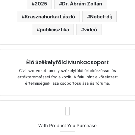
2025
Dr. Ábrám Zoltán
Krasznahorkai László
Nobel-díj
publicisztika
videó
Élő Székelyföld Munkacsoport
Civil szervezet, amely székelyföldi értékőrzéssel és
értékteremtéssel foglalkozik. A falu iránt elkötelezett
értelmiségiek laza csoportosulása és fóruma.
With Product You Purchase