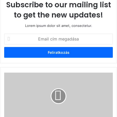
Subscribe to our mailing list
to get the new updates!
Lorem ipsum dolor sit amet, consectetur.
Email
cím
megadása
Kolozsvár
-
Venczel
József
emlékkönyv-
bemutató