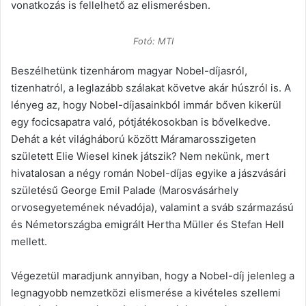
vonatkozás is fellelhető az elismerésben.
Fotó: MTI
Beszélhetünk tizenhárom magyar Nobel-díjasról,
tizenhatról, a leglazább szálakat követve akár húszról is. A
lényeg az, hogy Nobel-díjasainkból immár bőven kikerül
egy focicsapatra való, pótjátékosokban is bővelkedve.
Dehát a két világháború között Máramarosszigeten
született Elie Wiesel kinek játszik? Nem nekünk, mert
hivatalosan a négy román Nobel-díjas egyike a jászvásári
születésű George Emil Palade (Marosvásárhely
orvosegyetemének névadója), valamint a sváb származású
és Németországba emigrált Hertha Müller és Stefan Hell
mellett.
Végezetül maradjunk annyiban, hogy a Nobel-díj jelenleg a
legnagyobb nemzetközi elismerése a kivételes szellemi