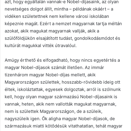
azt, hogy egyáltalán vannak-e Nobel-díjasaink, az olyan
nevetséges dolgot állít, mintha – példának okáért – a
vidéken születettnek nem kellene városi iskolában
képeznie magát. Ezért a nemzet magyarnak tartja méltán
azokat, akik magukat magyarnak vallják, akik a
szülőföldjükön elsajátított tudást, gondolkodásmódot és
kultúrát magukkal vitték útravalóul.
Amúgy érthető és elfogadható, hogy nincs egyetértés a
magyar Nobel-díjasok számát illetően. Az immár
tizenhárom magyar Nobel-díjas mellett, akik
Magyarországon születtek, hosszabb-rövidebb ideig ott
éltek, iskoláztattak, egyesek dolgoztak, arról is szólnunk
kell, hogy olyan magyar származású Nobel-díjasaink is
vannak, heten, akik nem vallották magukat magyarnak,
nem is születtek Magyarországon, de a szüleik,
nagyszüleik igen. Ők aligha magyar Nobel-díjasok, de
származásuk miatti kötődésük vitathatatlan, tehát magyar