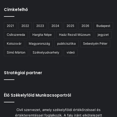
Címkefelhő
2021
2022
2023
2024
2025
2026
Budapest
Csíkszereda
Hargita Népe
Haáz Rezső Múzeum
jegyzet
Kolozsvár
Magyarország
publicisztika
Sebestyén Péter
Simó Márton
Székelyudvarhely
videó
Stratégiai partner
Élő Székelyföld Munkacsoportról
Civil szervezet, amely székelyföldi értékőrzéssel és
értékteremtéssel foglalkozik. A falu iránt elkötelezett