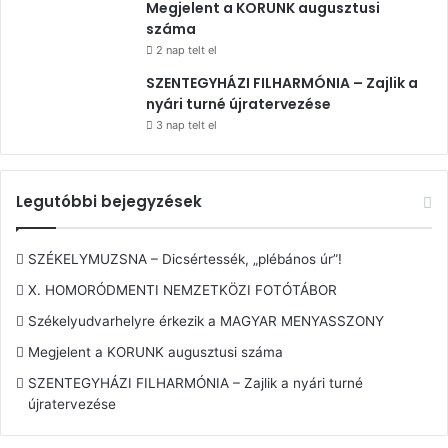
Megjelent a KORUNK augusztusi
száma
2 nap telt el
SZENTEGYHÁZI FILHARMÓNIA – Zajlik a
nyári turné újratervezése
3 nap telt el
Legutóbbi bejegyzések
SZÉKELYMUZSNA – Dicsértessék, „plébános úr”!
X. HOMORÓDMENTI NEMZETKÖZI FOTÓTÁBOR
Székelyudvarhelyre érkezik a MAGYAR MENYASSZONY
Megjelent a KORUNK augusztusi száma
SZENTEGYHÁZI FILHARMÓNIA – Zajlik a nyári turné
újratervezése