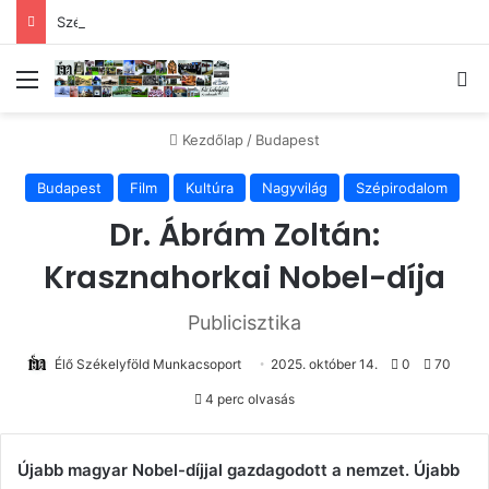
Székelyudvarhelyre érkezik a MAGYAR MENYASSZONY
Menü
Ke
Kezdőlap
/
Budapest
Budapest
Film
Kultúra
Nagyvilág
Szépirodalom
Dr. Ábrám Zoltán:
Krasznahorkai Nobel-díja
Publicisztika
Élő Székelyföld Munkacsoport
2025. október 14.
0
70
4 perc olvasás
Újabb magyar Nobel-díjjal gazdagodott a nemzet. Újabb