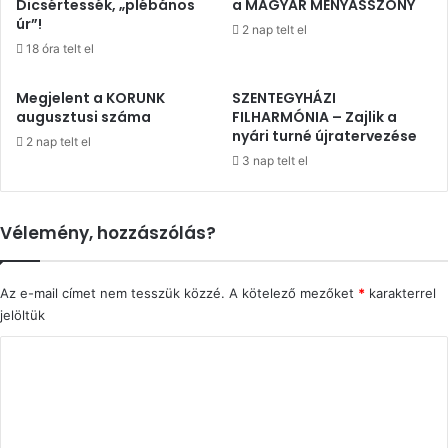
Dicsértessék, „plébános
a MAGYAR MENYASSZONY
úr”!
2 nap telt el
18 óra telt el
Megjelent a KORUNK
SZENTEGYHÁZI
augusztusi száma
FILHARMÓNIA – Zajlik a
nyári turné újratervezése
2 nap telt el
3 nap telt el
Vélemény, hozzászólás?
Az e-mail címet nem tesszük közzé.
A kötelező mezőket
*
karakterrel
jelöltük
H
o
z
z