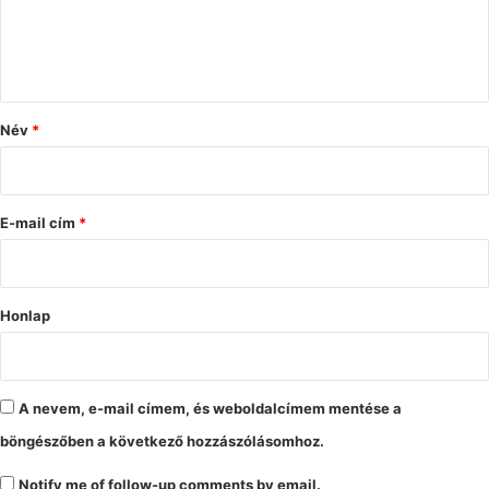
á
s
z
ó
Név
*
l
á
s
E-mail cím
*
*
Honlap
A nevem, e-mail címem, és weboldalcímem mentése a
böngészőben a következő hozzászólásomhoz.
Notify me of follow-up comments by email.