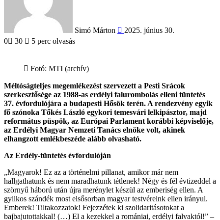
Simó Márton
2025. június 30.
0
30
5 perc olvasás
Fotó: MTI (archív)
Méltóságteljes megemlékezést szervezett a Pesti Srácok
szerkesztősége az 1988-as erdélyi falurombolás elleni tüntetés
37. évfordulójára a budapesti Hősök terén. A rendezvény egyik
fő szónoka Tőkés László egykori temesvári lelkipásztor, majd
református püspök, az Európai Parlament korábbi képviselője,
az Erdélyi Magyar Nemzeti Tanács elnöke volt, akinek
elhangzott emlékbeszéde alább olvasható.
Az Erdély-tüntetés évfordulóján
„Magyarok! Ez az a történelmi pillanat, amikor már nem
hallgathatunk és nem maradhatunk tétlenek! Négy és fél évtizeddel a
szörnyű háború után újra merénylet készül az emberiség ellen. A
gyilkos szándék most elsősorban magyar testvéreink ellen irányul.
Emberek! Tiltakozzatok! Fejezzétek ki szolidaritásotokat a
bajbajutottakkal! (…) El a kezekkel a romániai, erdélyi falvaktól!” –