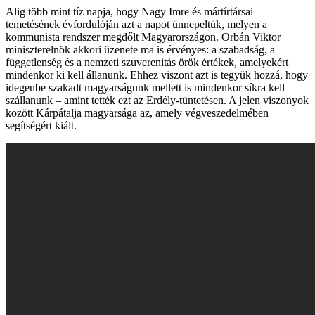
Alig több mint tíz napja, hogy Nagy Imre és mártírtársai
temetésének évfordulóján azt a napot ünnepeltük, melyen a
kommunista rendszer megdőlt Magyarországon. Orbán Viktor
miniszterelnök akkori üzenete ma is érvényes: a szabadság, a
függetlenség és a nemzeti szuverenitás örök értékek, amelyekért
mindenkor ki kell állanunk. Ehhez viszont azt is tegyük hozzá, hogy
idegenbe szakadt magyarságunk mellett is mindenkor síkra kell
szállanunk – amint tették ezt az Erdély-tüntetésen. A jelen viszonyok
között Kárpátalja magyarsága az, amely végveszedelmében
segítségért kiált.