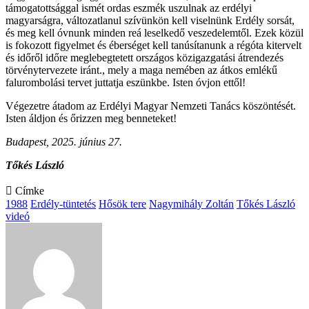
támogatottsággal ismét ordas eszmék uszulnak az erdélyi
magyarságra, változatlanul szívünkön kell viselnünk Erdély sorsát,
és meg kell óvnunk minden reá leselkedő veszedelemtől. Ezek közül
is fokozott figyelmet és éberséget kell tanúsítanunk a régóta kitervelt
és időről időre meglebegtetett országos közigazgatási átrendezés
törvénytervezete iránt., mely a maga nemében az átkos emlékű
falurombolási tervet juttatja eszünkbe. Isten óvjon ettől!
Végezetre átadom az Erdélyi Magyar Nemzeti Tanács köszöntését.
Isten áldjon és őrizzen meg benneteket!
Budapest, 2025. június 27.
Tőkés László
Címke
1988
Erdély-tüntetés
Hősök tere
Nagymihály Zoltán
Tőkés László
videó
Send
an
email