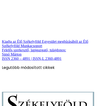
Kiadja az Élő Székelyföld Egyesület megbízásából az Élő
Székelyföld Munkacsoport
Felelős szerkesztő, lapigazgató, tulajdonos:
Simó Márton
ISSN 2360 – 4891 | ISSN-L 2360-4891
Legutóbb módosított cikkek