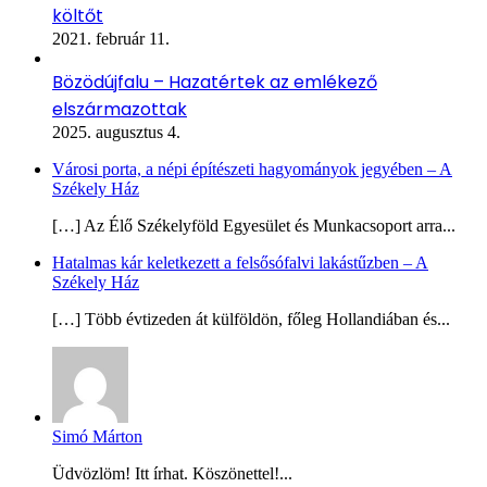
költőt
2021. február 11.
Bözödújfalu – Hazatértek az emlékező
elszármazottak
2025. augusztus 4.
Városi porta, a népi építészeti hagyományok jegyében – A
Székely Ház
[…] Az Élő Székelyföld Egyesület és Munkacsoport arra...
Hatalmas kár keletkezett a felsősófalvi lakástűzben – A
Székely Ház
[…] Több évtizeden át külföldön, főleg Hollandiában és...
Simó Márton
Üdvözlöm! Itt írhat. Köszönettel!...