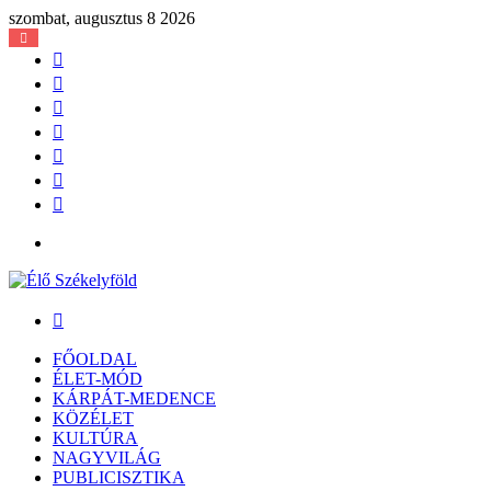
szombat, augusztus 8 2026
Facebook
X
YouTube
Instagram
Belépés
Véletlen
cikk
Oldalsáv
Menü
Keresés:
FŐOLDAL
ÉLET-MÓD
KÁRPÁT-MEDENCE
KÖZÉLET
KULTÚRA
NAGYVILÁG
PUBLICISZTIKA