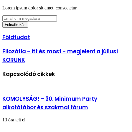
Lorem ipsum dolor sit amet, consectetur.
Email
cím
megadása
Földtudat
Földtudat
Filozófia
Filozófia - itt és most - megjelent a júliusi
-
KORUNK
itt
és
most
Kapcsolódó cikkek
-
megjelent
a
júliusi
KORUNK
KOMOLYSÁG! – 30. Minimum Party
alkotótábor és szakmai fórum
13 óra telt el