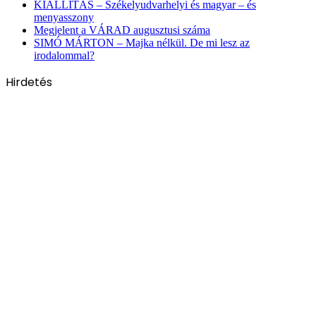
KIÁLLÍTÁS – Székelyudvarhelyi és magyar – és
menyasszony
Megjelent a VÁRAD augusztusi száma
SIMÓ MÁRTON – Majka nélkül. De mi lesz az
irodalommal?
Hirdetés