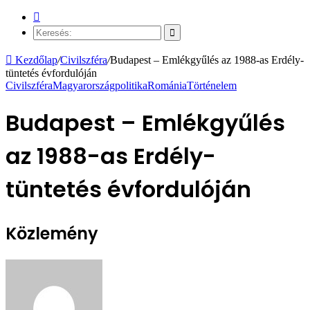
Véletlen
cikk
Keresés:
Kezdőlap
/
Civilszféra
/
Budapest – Emlékgyűlés az 1988-as Erdély-
tüntetés évfordulóján
Civilszféra
Magyarország
politika
Románia
Történelem
Budapest – Emlékgyűlés
az 1988-as Erdély-
tüntetés évfordulóján
Közlemény
Send
an
email