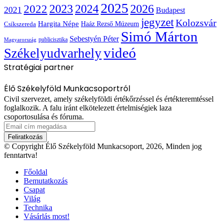
2025
2022
2023
2024
2026
2021
Budapest
jegyzet
Kolozsvár
Hargita Népe
Haáz Rezső Múzeum
Csíkszereda
Simó Márton
Sebestyén Péter
publicisztika
Magyarország
videó
Székelyudvarhely
Stratégiai partner
Élő Székelyföld Munkacsoportról
Civil szervezet, amely székelyföldi értékőrzéssel és értékteremtéssel
foglalkozik. A falu iránt elkötelezett értelmiségiek laza
csoportosulása és fóruma.
Email
cím
megadása
© Copyright Élő Székelyföld Munkacsoport, 2026, Minden jog
fenntartva!
Főoldal
Bemutatkozás
Csapat
Világ
Technika
Vásárlás most!