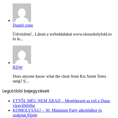
Daniel craig
Üdvözlöm! , Látom a weboldalukat www.eloszekelyfold.ro
és le...
RDW
Does anyone know what the choir from Kis Szent Terez
sang? Ș...
Legutóbbi bejegyzések
ETTŐL MÉG NEM ÁRAD – Megérkezett az eső a Duna
vízgyűjtőjébe
KOMOLYSÁG! – 30. Minimum Party alkotótábor és
szakmai fórum