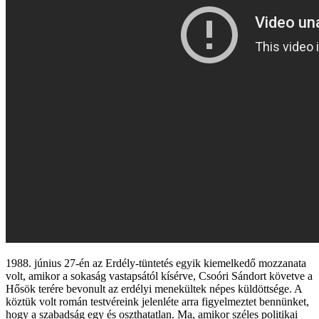
1988. június 27-én az Erdély-tüntetés egyik kiemelkedő mozzanata
volt, amikor a sokaság vastapsától kísérve, Csoóri Sándort követve a
Hősök terére bevonult az erdélyi menekültek népes küldöttsége. A
köztük volt román testvéreink jelenléte arra figyelmeztet bennünket,
hogy a szabadság egy és oszthatatlan. Ma, amikor széles politikai