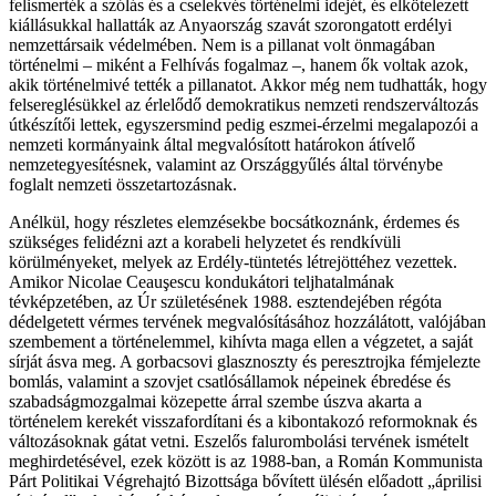
felismerték a szólás és a cselekvés történelmi idejét, és elkötelezett
kiállásukkal hallatták az Anyaország szavát szorongatott erdélyi
nemzettársaik védelmében. Nem is a pillanat volt önmagában
történelmi – miként a Felhívás fogalmaz –, hanem ők voltak azok,
akik történelmivé tették a pillanatot. Akkor még nem tudhatták, hogy
felsereglésükkel az érlelődő demokratikus nemzeti rendszerváltozás
útkészítői lettek, egyszersmind pedig eszmei-érzelmi megalapozói a
nemzeti kormányaink által megvalósított határokon átívelő
nemzetegyesítésnek, valamint az Országgyűlés által törvénybe
foglalt nemzeti összetartozásnak.
Anélkül, hogy részletes elemzésekbe bocsátkoznánk, érdemes és
szükséges felidézni azt a korabeli helyzetet és rendkívüli
körülményeket, melyek az Erdély-tüntetés létrejöttéhez vezettek.
Amikor Nicolae Ceauşescu kondukátori teljhatalmának
tévképzetében, az Úr születésének 1988. esztendejében régóta
dédelgetett vérmes tervének megvalósításához hozzálátott, valójában
szembement a történelemmel, kihívta maga ellen a végzetet, a saját
sírját ásva meg. A gorbacsovi glasznoszty és peresztrojka fémjelezte
bomlás, valamint a szovjet csatlósállamok népeinek ébredése és
szabadságmozgalmai közepette árral szembe úszva akarta a
történelem kerekét visszafordítani és a kibontakozó reformoknak és
változásoknak gátat vetni. Eszelős falurombolási tervének ismételt
meghirdetésével, ezek között is az 1988-ban, a Román Kommunista
Párt Politikai Végrehajtó Bizottsága bővített ülésén előadott „áprilisi