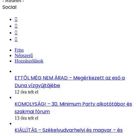
- Hirdetés -
Social
Facebook
X
YouTube
Instagram
Friss
Népszerű
Hozzászólások
ETTŐL MÉG NEM ÁRAD – Megérkezett az eső a
Duna vízgyűjtőjébe
12 óra telt el
KOMOLYSÁG! – 30. Minimum Party alkotótábor és
szakmai fórum
13 óra telt el
KIÁLLÍTÁS – Székelyudvarhelyi és magyar – és