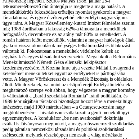
Anyaország népében. Szűrös Mátyás 1988. január 25-i
lelkiismeretébresztő rádióinterjúja is megtette a maga hatását. A
menekültkérdés fokozódása erőteljes nyomást gyakorolt a magyar
társadalomra, és egyre érzékenyebbé tette erdélyi magyarságunk
ügye iránt. A Magyar Közvélemény-kutató Intézet felmérése szerint
míg 1988 áprilisában a lakosság 62%-a támogatta a menekültek
befogadását, decemberre ez az arány már 80%-ra emelkedett. A
román határon lelőtt menekülők, valamint a magyar hatóságok általi
gyakori visszatoloncolások mélységes felháborodást és tiltakozást
váltottak ki. Fokozatosan a menekültek védelmére keltek az
egyházak és egyes társadalmi szervezetek. Megalakult a Református
Menekültmisszió Németh Géza ellenzéki lelkipásztor
kezdeményezésére. A Kozma Imre atya vezette Máltai Lovagrend a
keletnémet menekültekkel együtt az erdélyieket is pártfogásába
vette. A Magyar Vöröskereszt és a Menedék Bizottság is oldalukra
állott. Mindezeknek, valamint az elsöprő erejű Erdély-tüntetésnek
meghatározó szerepe volt abban, hogy végezetre a magyar kormány
is változtatott a „baráti szocialista Románia” iránti politikáján, és
1989 februárjában tárcaközi bizottságot hozott létre a menekültügy
intézésére, majd 1989 márciusában – a Ceauşescu-rezsim nagy
megdöbbenésére – hivatalosan csatlakozott a genfi menekültügyi
egyezményhez. A kondukátor „be nem avatkozási” doktrínája
ezáltal is látványosan megbukott, a magyar össznemzeti szolidaritás
pedig páratlan nemzetközi társadalmi és politikai szolidaritássá
szélesedett, melynek részeképpen nemcsak a világ mértékadó