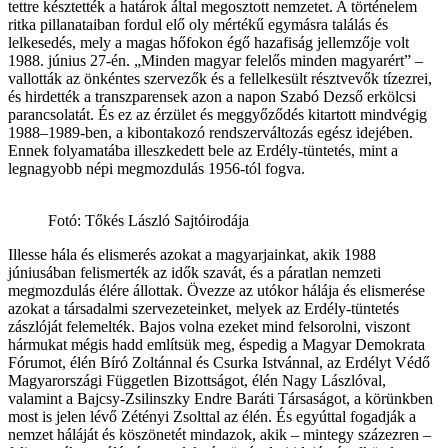
tettre késztették a határok által megosztott nemzetet. A történelem
ritka pillanataiban fordul elő oly mértékű egymásra találás és
lelkesedés, mely a magas hőfokon égő hazafiság jellemzője volt
1988. június 27-én. „Minden magyar felelős minden magyarért” –
vallották az önkéntes szervezők és a fellelkesült résztvevők tízezrei,
és hirdették a transzparensek azon a napon Szabó Dezső erkölcsi
parancsolatát. És ez az érzület és meggyőződés kitartott mindvégig
1988–1989-ben, a kibontakozó rendszerváltozás egész idejében.
Ennek folyamatába illeszkedett bele az Erdély-tüntetés, mint a
legnagyobb népi megmozdulás 1956-tól fogva.
Fotó: Tőkés László Sajtóirodája
Illesse hála és elismerés azokat a magyarjainkat, akik 1988
júniusában felismerték az idők szavát, és a páratlan nemzeti
megmozdulás élére állottak. Övezze az utókor hálája és elismerése
azokat a társadalmi szervezeteinket, melyek az Erdély-tüntetés
zászlóját felemelték. Bajos volna ezeket mind felsorolni, viszont
hármukat mégis hadd említsük meg, éspedig a Magyar Demokrata
Fórumot, élén Bíró Zoltánnal és Csurka Istvánnal, az Erdélyt Védő
Magyarországi Független Bizottságot, élén Nagy Lászlóval,
valamint a Bajcsy-Zsilinszky Endre Baráti Társaságot, a körünkben
most is jelen lévő Zétényi Zsolttal az élén. És egyúttal fogadják a
nemzet háláját és köszönetét mindazok, akik – mintegy százezren –