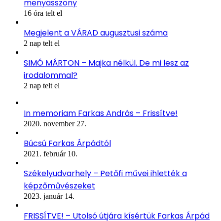
menyasszony
16 óra telt el
Megjelent a VÁRAD augusztusi száma
2 nap telt el
SIMÓ MÁRTON – Majka nélkül. De mi lesz az
irodalommal?
2 nap telt el
In memoriam Farkas András – Frissítve!
2020. november 27.
Búcsú Farkas Árpádtól
2021. február 10.
Székelyudvarhely – Petőfi művei ihlették a
képzőművészeket
2023. január 14.
FRISSÍTVE! – Utolsó útjára kísértük Farkas Árpád