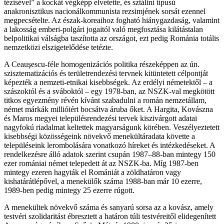
tézisével” a kockát végképp elvetette, és sztálini típusú
anakronisztikus nacionálkommunista rezsimjének sorsát ezennel
megpecsételte. Az észak-koreaihoz fogható hiánygazdaság, valamint
a lakosság emberi-polgári jogaitól való megfosztása kilátástalan
belpolitikai válságba taszította az országot, ezt pedig Románia totális
nemzetközi elszigetelődése tetézte.
A Ceauşescu-féle homogenizációs politika részeképpen az ún.
szisztematizációs és területrendezési tervnek kitüntetett célpontját
képezték a nemzeti-etnikai kisebbségek. Az erdélyi németektől – a
szászoktól és a sváboktól – egy 1978-ban, az NSZK-val megkötött
titkos egyezmény révén kívánt szabadulni a román nemzetállam,
német márkák millióiért bocsátva áruba őket. A Hargita, Kovászna
és Maros megyei településrendezési tervek kiszivárgott adatai
nagyfokú riadalmat keltettek magyarságunk körében. Veszélyeztetett
kisebbségi közösségeink növekvő menekültáradata követte a
településeink lerombolására vonatkozó híreket és intézkedéseket. A
rendelkezésre álló adatok szerint csupán 1987–88-ban mintegy 150
ezer romániai német telepedett át az NSZK-ba. Míg 1987-ben
mintegy ezeren hagyták el Romániát a zöldhatáron vagy
kishatárátlépővel, a menekülők száma 1988-ban már 10 ezerre,
1989-ben pedig mintegy 25 ezerre rúgott.
A menekültek növekvő száma és sanyarú sorsa az a kovász, amely
testvéri szolidaritást ébresztett a határon túli testvéreitől elidegenített