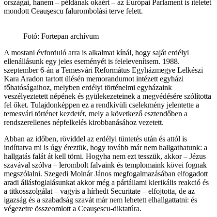
országai, hanem – példának okáért – az Európai Parlament is ítéletet
mondott Ceauşescu falurombolási terve felett.
Fotó: Fortepan archívum
A mostani évforduló arra is alkalmat kínál, hogy saját erdélyi
ellenállásunk egy jeles eseményét is felelevenítsem. 1988.
szeptember 6-án a Temesvári Református Egyházmegye Lelkészi
Kara Aradon tartott ülésén memorandumot intézett egyházi
főhatóságaihoz, melyben erdélyi történelmi egyházaink
veszélyeztetett népének és gyülekezeteinek a megvédésére szólította
fel őket. Tulajdonképpen ez a rendkívüli cselekmény jelentette a
temesvári történet kezdetét, mely a következő esztendőben a
rendszerellenes népfelkelés kirobbanásához vezetett.
Abban az időben, röviddel az erdélyi tüntetés után és attól is
indíttatva mi is úgy éreztük, hogy tovább már nem hallgathatunk: a
hallgatás falát át kell törni. Hogyha nem ezt tesszük, akkor – Jézus
szavával szólva – lerombolt falvaink és templomaink kövei fognak
megszólalni. Szegedi Molnár János megfogalmazásában elfogadott
aradi állásfoglalásunkat akkor még a pártállami klerikális reakció és
a titkosszolgálat – vagyis a hírhedt Securitate – elfojtotta, de az
igazság és a szabadság szavát már nem lehetett elhallgattatni: és
végezetre összeomlott a Ceauşescu-diktatúra.