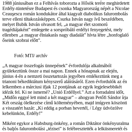
1988 júniusában ez a Felhívás toborozta a Hősök terére meghirdetett
Erdély-tüntetésre Budapest és csonka Magyarország népét a Nicolae
Ceauşescu román kondukátor által kiagyalt diabolikus falurombolás
terve elleni tiltakozásképpen. Csurka István nagy ívű beszédében,
melyet Bubik István olvasott fel, „a magyar élet szomorú
tragédiájaként” emlegette a sorspróbáló erdélyi fenyegetést, mely
ellenben „a magyar élniakarás nagy diadalát” hívta létre „honfoglaló
őseink szobrai előtt”.
Fotó: MTI/ archív
„A magyar összefogás ünnepének” évfordulója alkalmából
gyülekeztünk össze a mai napon. Ennek a hónapnak az elején,
június 4-én a nemzeti összetartozás jegyében emlékeztünk meg a
trianoni békediktátum kényszerű aláírásáról. Ezen évfordulók az én
lelkemben a márciusi ifjak 12 pontjának az egyik legjelesebbikét
idézik fel. Ki ne ismerné? „Unió Erdéllyel.” Azt a forradalmi időt,
„Midőn eggyé lett mind a két magyar” – ahogyan Petőfi Sándor írja
Két ország ölelkezése című költeményében, majd imígyen köszönti
a visszatért hazát: „Ki eddig a porban hevertél, / Légy üdvözölve
kebelünkön, Erdély!”
Miként egykor a Habsburg-önkény, a román Diktátor önkényuralma
és baljós falurombolási „tézisei” is felébresztették a lelkiismeretét és