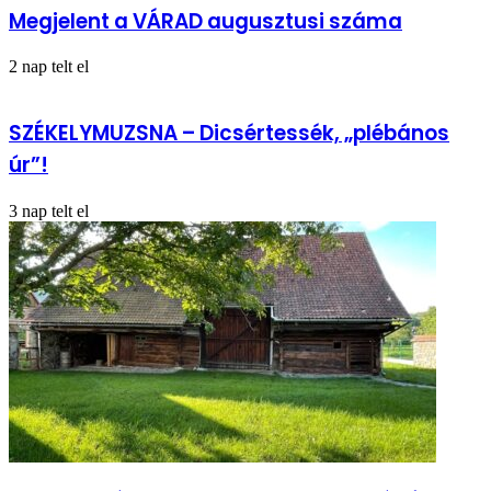
Megjelent a VÁRAD augusztusi száma
2 nap telt el
SZÉKELYMUZSNA – Dicsértessék, „plébános
úr”!
3 nap telt el