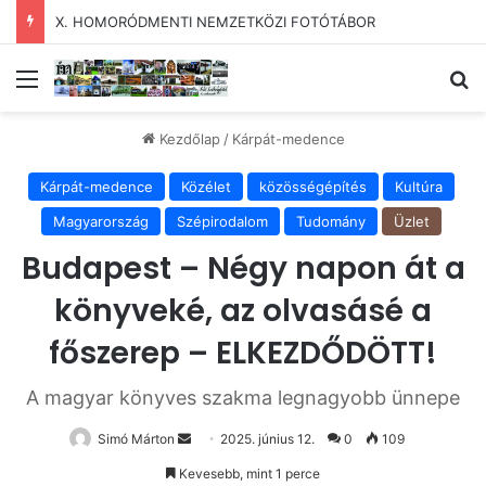
X. HOMORÓDMENTI NEMZETKÖZI FOTÓTÁBOR
Menü
Ke
Kezdőlap
/
Kárpát-medence
Kárpát-medence
Közélet
közösségépítés
Kultúra
Magyarország
Szépirodalom
Tudomány
Üzlet
Budapest – Négy napon át a
könyveké, az olvasásé a
főszerep – ELKEZDŐDÖTT!
A magyar könyves szakma legnagyobb ünnepe
Send
Simó Márton
2025. június 12.
0
109
an
Kevesebb, mint 1 perce