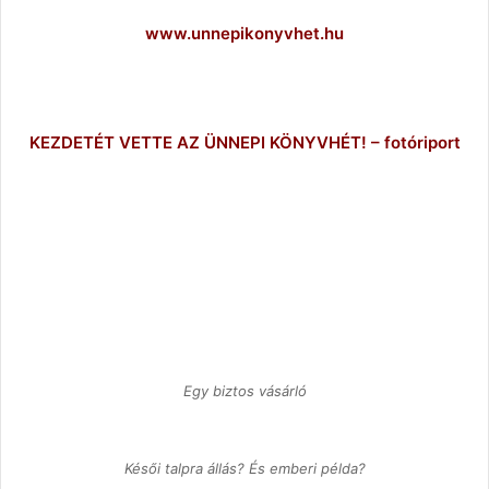
www.unnepikonyvhet.hu
KEZDETÉT VETTE AZ ÜNNEPI KÖNYVHÉT! – fotóriport
Egy biztos vásárló
Késői talpra állás? És emberi példa?