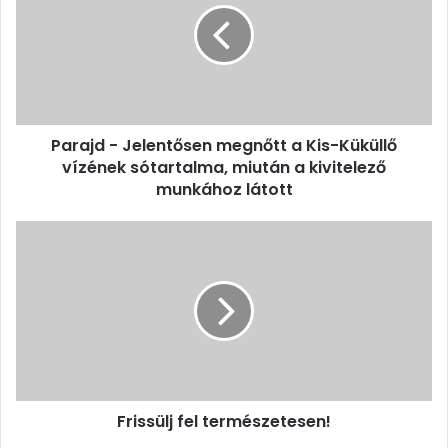
megnőtt
a
Kis-
Küküllő
vízének
sótartalma,
Parajd - Jelentősen megnőtt a Kis-Küküllő
miután
a
vízének sótartalma, miután a kivitelező
kivitelező
munkához látott
munkához
látott
Frissülj
fel
természetesen!
Frissülj fel természetesen!