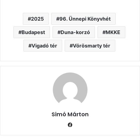
2025
96. Ünnepi Könyvhét
Budapest
Duna-korzó
MKKE
Vigadó tér
Vörösmarty tér
Simó Márton
Facebook