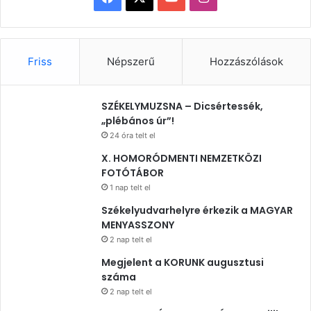
Friss
Népszerű
Hozzászólások
SZÉKELYMUZSNA – Dicsértessék,
„plébános úr”!
24 óra telt el
X. HOMORÓDMENTI NEMZETKÖZI
FOTÓTÁBOR
1 nap telt el
Székelyudvarhelyre érkezik a MAGYAR
MENYASSZONY
2 nap telt el
Megjelent a KORUNK augusztusi
száma
2 nap telt el