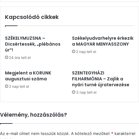
Kapcsolódó cikkek
SZÉKELYMUZSNA –
Székelyudvarhelyre érkezik
Dicsértessék, „plébános
a MAGYAR MENYASSZONY
úr”!
2 nap telt el
24 óra telt el
Megjelent a KORUNK
SZENTEGYHÁZI
augusztusi száma
FILHARMÓNIA – Zajlik a
nyári turné újratervezése
2 nap telt el
3 nap telt el
Vélemény, hozzászólás?
Az e-mail címet nem tesszük közzé.
A kötelező mezőket
*
karakterrel