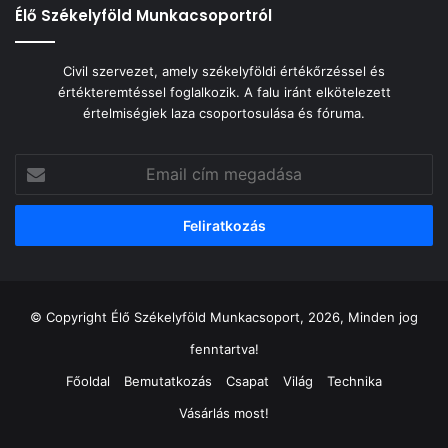
Élő Székelyföld Munkacsoportról
Civil szervezet, amely székelyföldi értékőrzéssel és
értékteremtéssel foglalkozik. A falu iránt elkötelezett
értelmiségiek laza csoportosulása és fóruma.
Email
cím
megadása
© Copyright Élő Székelyföld Munkacsoport, 2026, Minden jog
fenntartva!
Főoldal
Bemutatkozás
Csapat
Világ
Technika
Vásárlás most!