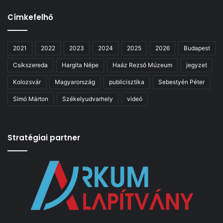
Címkefelhő
2021
2022
2023
2024
2025
2026
Budapest
Csíkszereda
Hargita Népe
Haáz Rezső Múzeum
jegyzet
Kolozsvár
Magyarország
publicisztika
Sebestyén Péter
Simó Márton
Székelyudvarhely
videó
Stratégiai partner