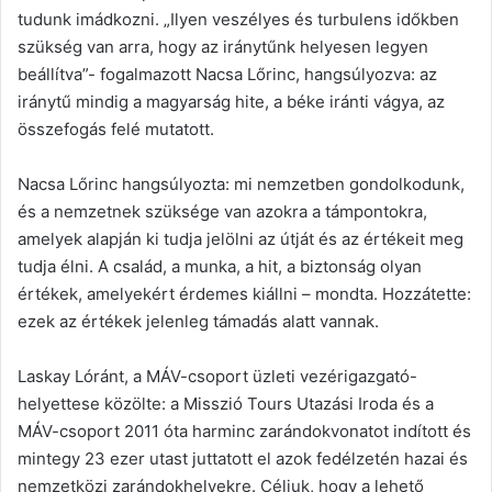
tudunk imádkozni. „Ilyen veszélyes és turbulens időkben
szükség van arra, hogy az iránytűnk helyesen legyen
beállítva”- fogalmazott Nacsa Lőrinc, hangsúlyozva: az
iránytű mindig a magyarság hite, a béke iránti vágya, az
összefogás felé mutatott.
Nacsa Lőrinc hangsúlyozta: mi nemzetben gondolkodunk,
és a nemzetnek szüksége van azokra a támpontokra,
amelyek alapján ki tudja jelölni az útját és az értékeit meg
tudja élni. A család, a munka, a hit, a biztonság olyan
értékek, amelyekért érdemes kiállni – mondta. Hozzátette:
ezek az értékek jelenleg támadás alatt vannak.
Laskay Lóránt, a MÁV-csoport üzleti vezérigazgató-
helyettese közölte: a Misszió Tours Utazási Iroda és a
MÁV-csoport 2011 óta harminc zarándokvonatot indított és
mintegy 23 ezer utast juttatott el azok fedélzetén hazai és
nemzetközi zarándokhelyekre. Céljuk, hogy a lehető