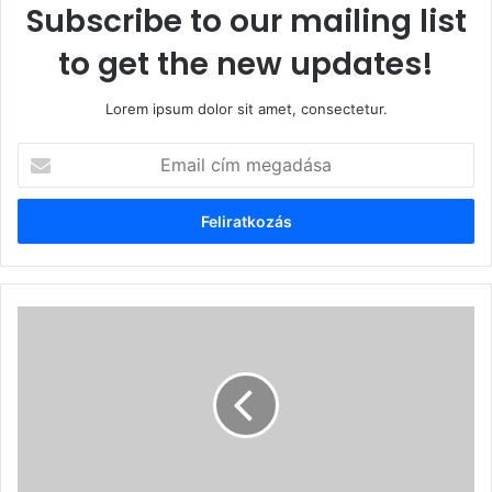
Subscribe to our mailing list
to get the new updates!
Lorem ipsum dolor sit amet, consectetur.
Email
cím
megadása
Kézről-
kézre
adják
az
információkat
és
a
képeket