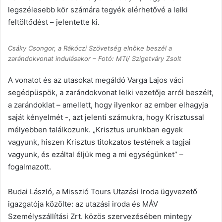
legszélesebb kör számára tegyék elérhetővé a lelki
feltöltődést – jelentette ki.
Csáky Csongor, a Rákóczi Szövetség elnöke beszél a
zarándokvonat indulásakor – Fotó: MTI/ Szigetváry Zsolt
A vonatot és az utasokat megáldó Varga Lajos váci
segédpüspök, a zarándokvonat lelki vezetője arról beszélt,
a zarándoklat – amellett, hogy ilyenkor az ember elhagyja
saját kényelmét -, azt jelenti számukra, hogy Krisztussal
mélyebben találkozunk. „Krisztus urunkban egyek
vagyunk, hiszen Krisztus titokzatos testének a tagjai
vagyunk, és ezáltal éljük meg a mi egységünket” –
fogalmazott.
Budai László, a Misszió Tours Utazási Iroda ügyvezető
igazgatója közölte: az utazási iroda és MÁV
Személyszállítási Zrt. közös szervezésében mintegy