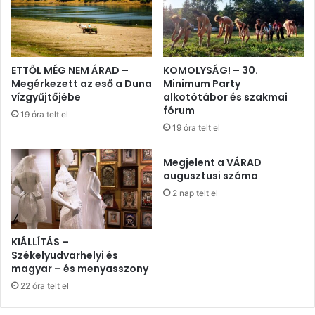
ETTŐL MÉG NEM ÁRAD –
KOMOLYSÁG! – 30.
Megérkezett az eső a Duna
Minimum Party
vízgyűjtőjébe
alkotótábor és szakmai
fórum
19 óra telt el
19 óra telt el
Megjelent a VÁRAD
augusztusi száma
2 nap telt el
KIÁLLÍTÁS –
Székelyudvarhelyi és
magyar – és menyasszony
22 óra telt el