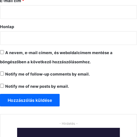
s
E-mail cím
*
*
Honlap
A nevem, e-mail címem, és weboldalcímem mentése a
böngészőben a következő hozzászólásomhoz.
Notify me of follow-up comments by email.
Notify me of new posts by email.
- Hirdetés -