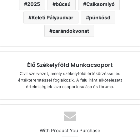
2025
búcsú
Csíksomlyó
Keleti Pályaudvar
pünkösd
zarándokvonat
Élő Székelyföld Munkacsoport
Civil szervezet, amely székelyföldi értékőrzéssel és
értékteremtéssel foglalkozik. A falu iránt elkötelezett
értelmiségiek laza csoportosulása és fóruma.
With Product You Purchase