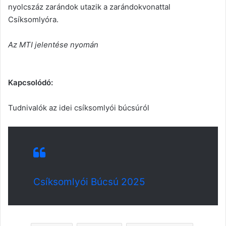
nyolcszáz zarándok utazik a zarándokvonattal
Csíksomlyóra.
Az MTI jelentése nyomán
Kapcsolódó:
Tudnivalók az idei csíksomlyói búcsúról
Csíksomlyói Búcsú 2025