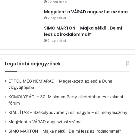
22 óra telt el
Megjelent a VÁRAD augusztusi száma
2 nap telt el
SIMÓ MÁRTON – Majka nélkül. De mi
lesz az irodalommal?
2 nap telt el
Legutóbbi bejegyzések
ETTŐL MÉG NEM ÁRAD – Megérkezett az eső a Duna
vízgyűjtőjébe
KOMOLYSÁG! – 30. Minimum Party alkotótábor és szakmai
fórum
KIÁLLÍTÁS – Székelyudvarhelyi és magyar – és menyasszony
Megjelent a VÁRAD augusztusi száma
SIMÓ MÁRTON – Majka nélkül. De mi lesz az irodalommal?