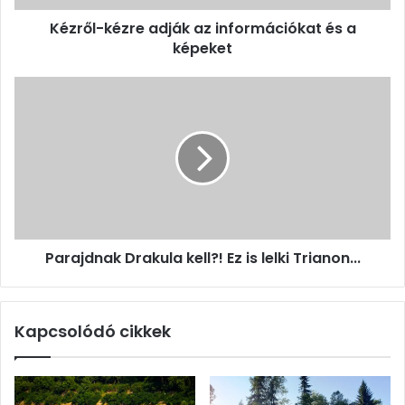
Kézről-kézre adják az információkat és a
képeket
Parajdnak
Drakula
kell?!
Ez
is
lelki
Trianon...
Parajdnak Drakula kell?! Ez is lelki Trianon...
Kapcsolódó cikkek