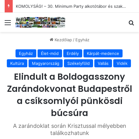
KOMOLYSÁG! – 30. Minimum Party alkotótábor és szakmai fórum
Menü
Ke
Kezdőlap
/
Egyház
Egyház
Élet-mód
Erdély
Kárpát-medence
Kultúra
Magyarország
Székelyföld
Vallás
Vidék
Elindult a Boldogasszony
Zarándokvonat Budapestről
a csíksomlyói pünkösdi
búcsúra
A zarándoklat során Krisztussal mélyebben
találkozhatunk