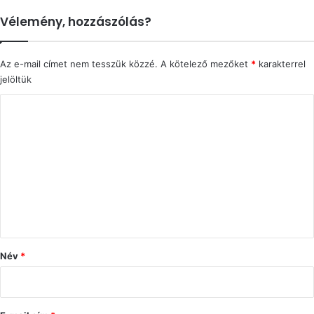
Vélemény, hozzászólás?
Az e-mail címet nem tesszük közzé.
A kötelező mezőket
*
karakterrel
jelöltük
H
o
z
z
á
s
z
ó
Név
*
l
á