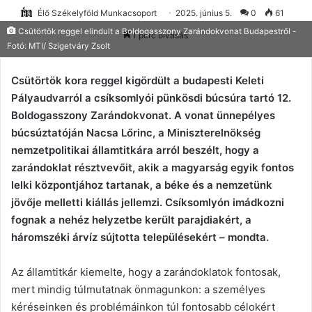
Élő Székelyföld Munkacsoport
2025. június 5.
0
61
Csütörtök reggel elindult a Boldogasszony Zarándokvonat Budapestről -
1 perc olvasás
Fotó: MTI/ Szigetváry Zsolt
Csütörtök kora reggel kigördült a budapesti Keleti
Pályaudvarról a csíksomlyói pünkösdi búcsúra tartó 12.
Boldogasszony Zarándokvonat. A vonat ünnepélyes
búcsúztatóján Nacsa Lőrinc, a Miniszterelnökség
nemzetpolitikai államtitkára arról beszélt, hogy a
zarándoklat résztvevőit, akik a magyarság egyik fontos
lelki központjához tartanak, a béke és a nemzetünk
jövője melletti kiállás jellemzi. Csíksomlyón imádkozni
fognak a nehéz helyzetbe került parajdiakért, a
háromszéki árvíz sújtotta településekért – mondta.
Az államtitkár kiemelte, hogy a zarándoklatok fontosak,
mert mindig túlmutatnak önmagunkon: a személyes
kéréseinken és problémáinkon túl fontosabb célokért