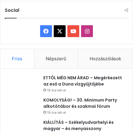
Social
Facebook
X
YouTube
Instagram
Friss
Népszerű
Hozzászólások
ETTŐL MÉG NEM ÁRAD – Megérkezett
az eső a Duna vízgyűjtőjébe
19 óra telt el
KOMOLYSÁG! – 30. Minimum Party
alkotótábor és szakmai fórum
19 óra telt el
KIÁLLÍTÁS – Székelyudvarhelyi és
magyar – és menyasszony