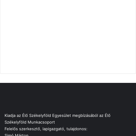
Kiadja az Élő Székelyföld Egyesület megbízásából az Élő
Székelyföld Munkacsoport
Felelős szerkesztő, lapigazgató, tulajdonos:
Simó Márton