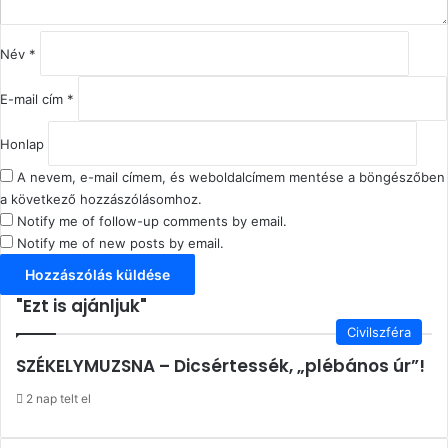
l
á
s
Név
*
*
E-mail cím
*
Honlap
A nevem, e-mail címem, és weboldalcímem mentése a böngészőben
a következő hozzászólásomhoz.
Notify me of follow-up comments by email.
Notify me of new posts by email.
"Ezt is ajánljuk"
Civilszféra
SZÉKELYMUZSNA – Dicsértessék, „plébános úr”!
2 nap telt el