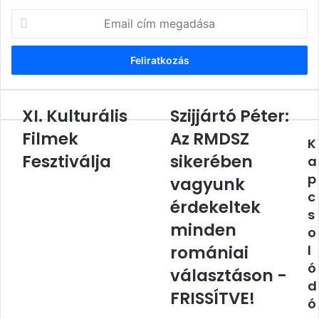
Email
cím
megadása
XI. Kulturális
Szijjártó Péter:
XI.
Szijjártó
Kulturális
Péter:
Filmek
Az RMDSZ
K
Filmek
Az
Fesztiválja
Fesztiválja
RMDSZ
sikerében
a
sikerében
p
vagyunk
vagyunk
c
érdekeltek
érdekeltek
s
minden
minden
o
romániai
választáson
romániai
l
-
ó
választáson -
FRISSÍTVE!
d
FRISSÍTVE!
ó