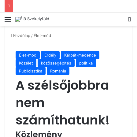
Menü
Ke
Kezdőlap
/
Élet-mód
Élet-mód
Erdély
Kárpát-medence
Közélet
közösségépítés
politika
Publicisztika
Románia
A szélsőjobbra
nem
számíthatunk!
Közlemény