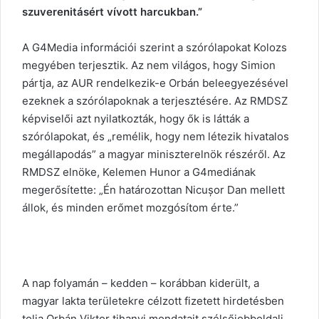
szuverenitásért vívott harcukban.”
A G4Media információi szerint a szórólapokat Kolozs
megyében terjesztik. Az nem világos, hogy Simion
pártja, az AUR rendelkezik-e Orbán beleegyezésével
ezeknek a szórólapoknak a terjesztésére. Az RMDSZ
képviselői azt nyilatkozták, hogy ők is látták a
szórólapokat, és „remélik, hogy nem létezik hivatalos
megállapodás” a magyar miniszterelnök részéről. Az
RMDSZ elnöke, Kelemen Hunor a G4mediának
megerősítette: „Én határozottan Nicușor Dan mellett
állok, és minden erőmet mozgósítom érte.”
A nap folyamán – kedden – korábban kiderült, a
magyar lakta területekre célzott fizetett hirdetésben
tolja Orbán Viktor tihanyi mondatait szélsőjobboldali