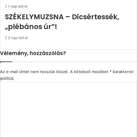
1 nap telt el
SZÉKELYMUZSNA – Dicsértessék,
„plébános úr”!
2 nap telt el
Vélemény, hozzászólás?
Az e-mail címet nem tesszük közzé.
A kötelező mezőket
*
karakterrel
jelöltük
H
o
z
z
á
s
z
ó