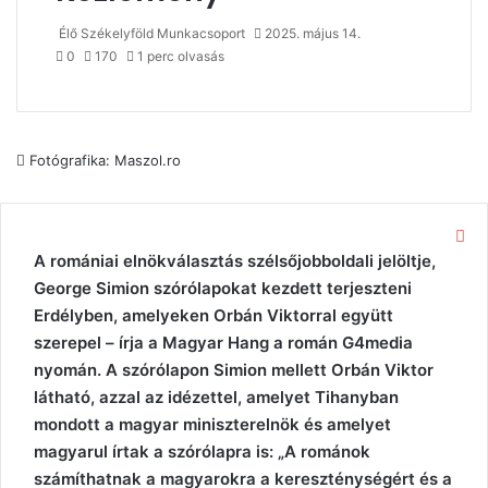
Élő Székelyföld Munkacsoport
2025. május 14.
0
170
1 perc olvasás
Fotógrafika: Maszol.ro
Be
A romániai elnökválasztás szélsőjobboldali jelöltje,
George Simion szórólapokat kezdett terjeszteni
Erdélyben, amelyeken Orbán Viktorral együtt
szerepel – írja a Magyar Hang a román G4media
nyomán. A szórólapon Simion mellett Orbán Viktor
látható, azzal az idézettel, amelyet Tihanyban
mondott a magyar miniszterelnök és amelyet
magyarul írtak a szórólapra is: „A románok
számíthatnak a magyarokra a kereszténységért és a