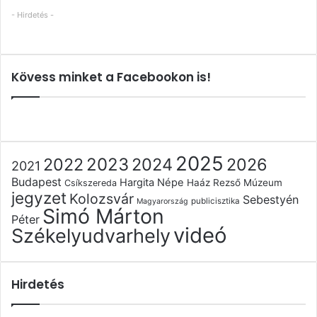
- Hirdetés -
Kövess minket a Facebookon is!
2025
2022
2023
2024
2026
2021
Budapest
Hargita Népe
Haáz Rezső Múzeum
Csíkszereda
jegyzet
Kolozsvár
Sebestyén
publicisztika
Magyarország
Simó Márton
Péter
videó
Székelyudvarhely
Hirdetés