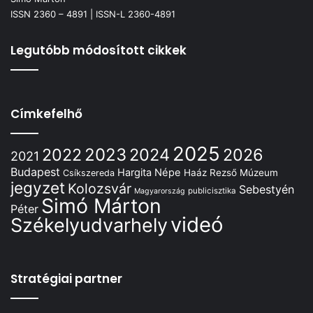
ISSN 2360 – 4891 | ISSN-L 2360-4891
Legutóbb módosított cikkek
Címkefelhő
2025
2022
2023
2024
2026
2021
Budapest
Hargita Népe
Haáz Rezső Múzeum
Csíkszereda
jegyzet
Kolozsvár
Sebestyén
publicisztika
Magyarország
Simó Márton
Péter
videó
Székelyudvarhely
Stratégiai partner