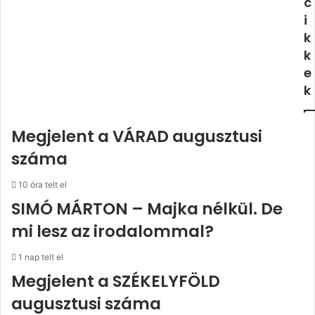
c
i
k
k
e
k
Megjelent a VÁRAD augusztusi
száma
10 óra telt el
SIMÓ MÁRTON – Majka nélkül. De
mi lesz az irodalommal?
1 nap telt el
Megjelent a SZÉKELYFÖLD
augusztusi száma