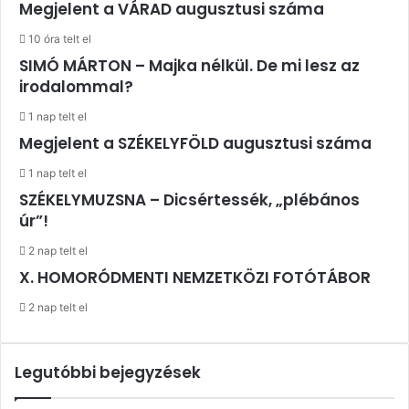
Megjelent a VÁRAD augusztusi száma
10 óra telt el
SIMÓ MÁRTON – Majka nélkül. De mi lesz az
irodalommal?
1 nap telt el
Megjelent a SZÉKELYFÖLD augusztusi száma
1 nap telt el
SZÉKELYMUZSNA – Dicsértessék, „plébános
úr”!
2 nap telt el
X. HOMORÓDMENTI NEMZETKÖZI FOTÓTÁBOR
2 nap telt el
Legutóbbi bejegyzések