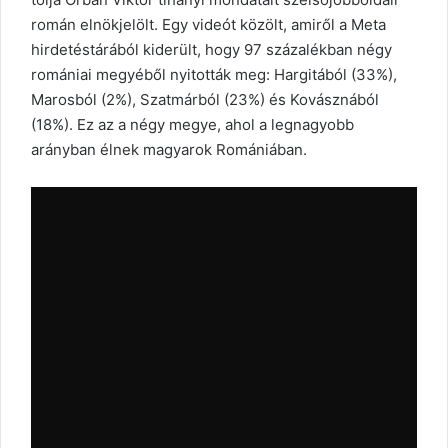
román elnökjelölt. Egy videót közölt, amiről a Meta
hirdetéstárából kiderült, hogy 97 százalékban négy
romániai megyéből nyitották meg: Hargitából (33%),
Marosból (2%), Szatmárból (23%) és Kovásznából
(18%). Ez az a négy megye, ahol a legnagyobb
arányban élnek magyarok Romániában.