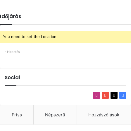
Időjárás
You need to set the Location.
- Hirdetés -
Social
Instagram
YouTube
X
Fac
Friss
Népszerű
Hozzászólások