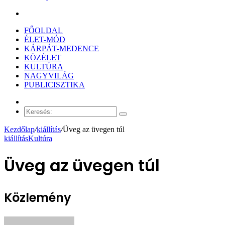
Keresés:
FŐOLDAL
ÉLET-MÓD
KÁRPÁT-MEDENCE
KÖZÉLET
KULTÚRA
NAGYVILÁG
PUBLICISZTIKA
Véletlen
cikk
Keresés:
Kezdőlap
/
kiállítás
/
Üveg az üvegen túl
kiállítás
Kultúra
Üveg az üvegen túl
Közlemény
Send