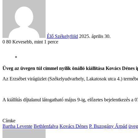
an
email
Élő Székelyföld
2025. április 30.
0
80
Kevesebb, mint 1 perce
*
Facebook
X
Reddit
WhatsApp
Megosztás
Nyomtatás
Üveg az üvegen túl címmel nyílik önálló kiállítása Kovács Déne
email-
Az Erzsébet virágüzlet (Székelyudvarhely, Lakatosok utca 4.) termé
ben
A kiállítás díjtalanul látogatható május 9-ig, előzetes bejelentkezés 
Címke
Bartha Levente
Bethlenfalva
Kovács Dénes
P. Buzogány Árpád
üveg
Send
an