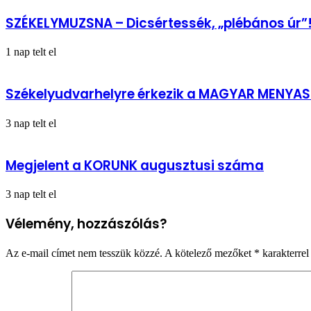
SZÉKELYMUZSNA – Dicsértessék, „plébános úr”
1 nap telt el
Székelyudvarhelyre érkezik a MAGYAR MENYA
3 nap telt el
Megjelent a KORUNK augusztusi száma
3 nap telt el
Vélemény, hozzászólás?
Az e-mail címet nem tesszük közzé.
A kötelező mezőket
*
karakterrel 