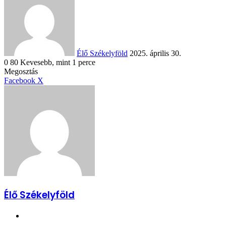
email
Élő Székelyföld
2025. április 30.
0
80
Kevesebb, mint 1 perce
Facebook
X
Reddit
WhatsApp
Megosztás
Nyomtatás
Megosztás
email-
Megosztás
Nyomtatás
Facebook
X
ben
email-
ben
Élő Székelyföld
Honlap