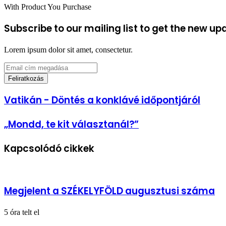
With Product You Purchase
Subscribe to our mailing list to get the new up
Lorem ipsum dolor sit amet, consectetur.
Email
cím
megadása
Vatikán
Vatikán - Döntés a konklávé időpontjáról
-
Döntés
„Mondd,
„Mondd, te kit választanál?”
a
te
konklávé
kit
időpontjáról
Kapcsolódó cikkek
választanál?”
Megjelent a SZÉKELYFÖLD augusztusi száma
5 óra telt el