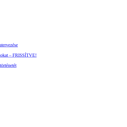
tervezése
ánsokat – FRISSÍTVE!
történetét