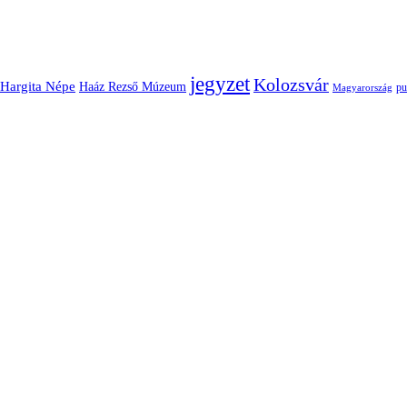
jegyzet
Kolozsvár
Hargita Népe
Haáz Rezső Múzeum
pu
Magyarország