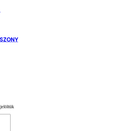
!
SSZONY
jelöltük