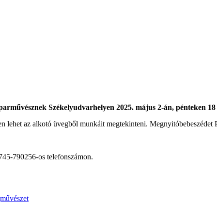
s iparművésznek Székelyudvarhelyen 2025. május 2-án, pénteken 18
ben lehet az alkotó üvegből munkáit megtekinteni. Megnyitóbebeszédet
a 0745-790256-os telefonszámon.
művészet