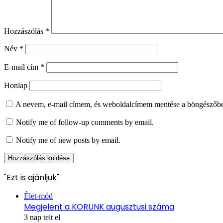
Hozzászólás
*
Név
*
E-mail cím
*
Honlap
A nevem, e-mail címem, és weboldalcímem mentése a böngészőb
Notify me of follow-up comments by email.
Notify me of new posts by email.
"Ezt is ajánljuk"
Bezárás
Élet-mód
Megjelent a KORUNK augusztusi száma
3 nap telt el