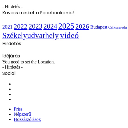
- Hirdetés -
Kövess minket a Facebookon is!
2025
2022
2023
2024
2026
2021
Budapest
Csíkszereda
videó
Székelyudvarhely
Hirdetés
Időjárás
You need to set the Location.
- Hirdetés -
Social
Facebook
X
YouTube
Instagram
Friss
Népszerű
Hozzászólások