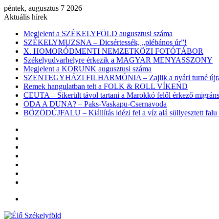
péntek, augusztus 7 2026
Aktuális hírek
Megjelent a SZÉKELYFÖLD augusztusi száma
SZÉKELYMUZSNA – Dicsértessék, „plébános úr”!
X. HOMORÓDMENTI NEMZETKÖZI FOTÓTÁBOR
Székelyudvarhelyre érkezik a MAGYAR MENYASSZONY
Megjelent a KORUNK augusztusi száma
SZENTEGYHÁZI FILHARMÓNIA – Zajlik a nyári turné újra
Remek hangulatban telt a FOLK & ROLL VÍKEND
CEUTA – Sikerült távol tartani a Marokkó felől érkező migr
ODA A DUNA? – Paks-Vaskapu-Csernavoda
BÖZÖDÚJFALU – Kiállítás idézi fel a víz alá süllyesztett falu 
Facebook
X
YouTube
Instagram
Belépés
Véletlen
cikk
Oldalsáv
Menü