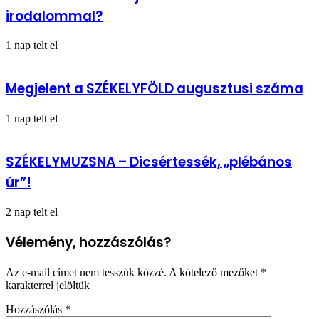
irodalommal?
1 nap telt el
Megjelent a SZÉKELYFÖLD augusztusi száma
1 nap telt el
SZÉKELYMUZSNA – Dicsértessék, „plébános
úr”!
2 nap telt el
Vélemény, hozzászólás?
Az e-mail címet nem tesszük közzé.
A kötelező mezőket
*
karakterrel jelöltük
Hozzászólás
*