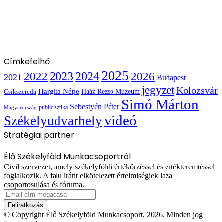
Címkefelhő
2025
2022
2023
2024
2026
2021
Budapest
jegyzet
Kolozsvár
Hargita Népe
Haáz Rezső Múzeum
Csíkszereda
Simó Márton
Sebestyén Péter
publicisztika
Magyarország
videó
Székelyudvarhely
Stratégiai partner
Élő Székelyföld Munkacsoportról
Civil szervezet, amely székelyföldi értékőrzéssel és értékteremtéssel
foglalkozik. A falu iránt elkötelezett értelmiségiek laza
csoportosulása és fóruma.
Email
cím
megadása
© Copyright Élő Székelyföld Munkacsoport, 2026, Minden jog