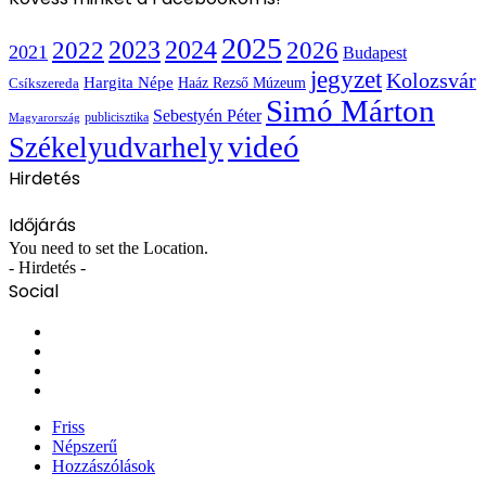
2025
2022
2023
2024
2026
2021
Budapest
jegyzet
Kolozsvár
Hargita Népe
Haáz Rezső Múzeum
Csíkszereda
Simó Márton
Sebestyén Péter
publicisztika
Magyarország
videó
Székelyudvarhely
Hirdetés
Időjárás
You need to set the Location.
- Hirdetés -
Social
Facebook
X
YouTube
Instagram
Friss
Népszerű
Hozzászólások