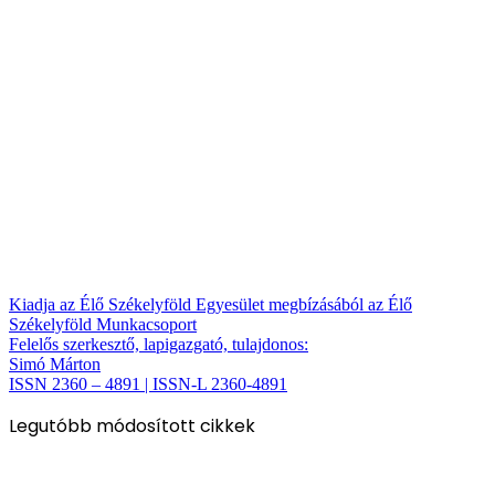
Kiadja az Élő Székelyföld Egyesület megbízásából az Élő
Székelyföld Munkacsoport
Felelős szerkesztő, lapigazgató, tulajdonos:
Simó Márton
ISSN 2360 – 4891 | ISSN-L 2360-4891
Legutóbb módosított cikkek