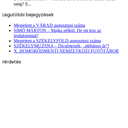
sang? Ș...
Legutóbbi bejegyzések
Megjelent a VÁRAD augusztusi száma
SIMÓ MÁRTON – Majka nélkül. De mi lesz az
irodalommal?
Megjelent a SZÉKELYFÖLD augusztusi száma
SZÉKELYMUZSNA – Dicsértessék, „plébános úr”!
X. HOMORÓDMENTI NEMZETKÖZI FOTÓTÁBOR
Hirdetés