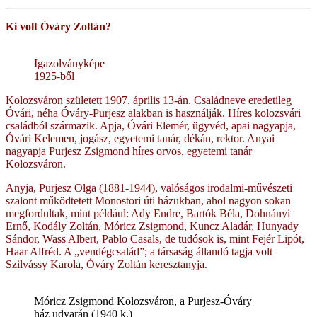
Ki volt Óváry Zoltán?
Igazolványképe
1925-ből
Kolozsváron született 1907. április 13-án. Családneve eredetileg
Óvári, néha Óváry-Purjesz alakban is használják. Híres kolozsvári
családból származik. Apja, Óvári Elemér, ügyvéd, apai nagyapja,
Óvári Kelemen, jogász, egyetemi tanár, dékán, rektor. Anyai
nagyapja Purjesz Zsigmond híres orvos, egyetemi tanár
Kolozsváron.
Anyja, Purjesz Olga (1881-1944), valóságos irodalmi-művészeti
szalont működtetett Monostori úti házukban, ahol nagyon sokan
megfordultak, mint például: Ady Endre, Bartók Béla, Dohnányi
Ernő, Kodály Zoltán, Móricz Zsigmond, Kuncz Aladár, Hunyady
Sándor, Wass Albert, Pablo Casals, de tudósok is, mint Fejér Lipót,
Haar Alfréd. A „vendégcsalád”; a társaság állandó tagja volt
Szilvássy Karola, Óváry Zoltán keresztanyja.
Móricz Zsigmond Kolozsváron, a Purjesz-Óváry
ház udvarán (1940 k.)