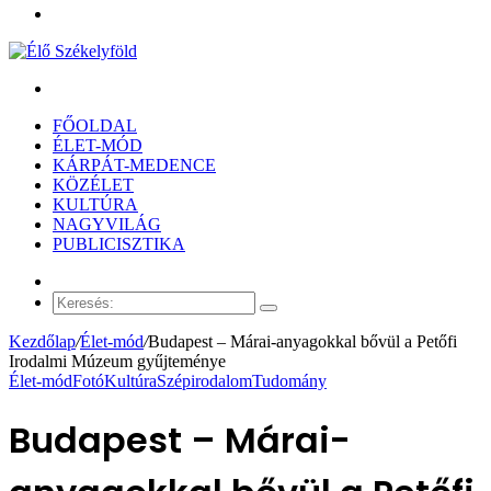
Menü
Keresés:
FŐOLDAL
ÉLET-MÓD
KÁRPÁT-MEDENCE
KÖZÉLET
KULTÚRA
NAGYVILÁG
PUBLICISZTIKA
Véletlen
cikk
Keresés:
Kezdőlap
/
Élet-mód
/
Budapest – Márai-anyagokkal bővül a Petőfi
Irodalmi Múzeum gyűjteménye
Élet-mód
Fotó
Kultúra
Szépirodalom
Tudomány
Budapest – Márai-