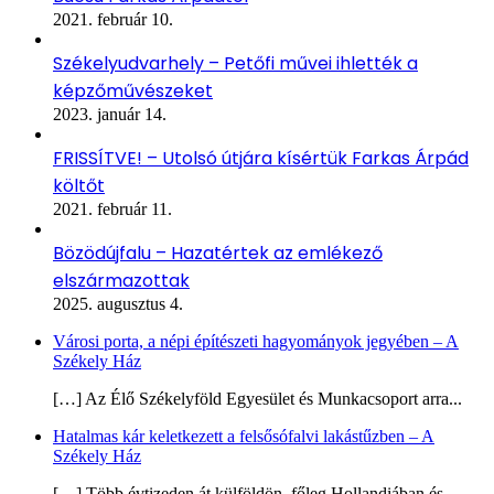
2021. február 10.
Székelyudvarhely – Petőfi művei ihlették a
képzőművészeket
2023. január 14.
FRISSÍTVE! – Utolsó útjára kísértük Farkas Árpád
költőt
2021. február 11.
Bözödújfalu – Hazatértek az emlékező
elszármazottak
2025. augusztus 4.
Városi porta, a népi építészeti hagyományok jegyében – A
Székely Ház
[…] Az Élő Székelyföld Egyesület és Munkacsoport arra...
Hatalmas kár keletkezett a felsősófalvi lakástűzben – A
Székely Ház
[…] Több évtizeden át külföldön, főleg Hollandiában és...