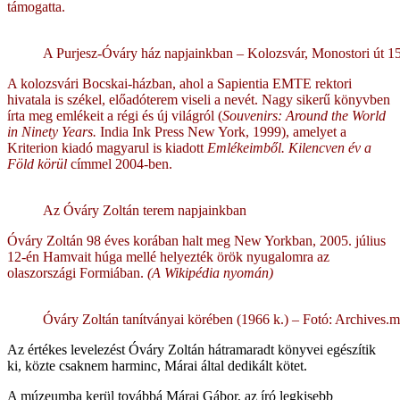
támogatta.
A Purjesz-Óváry ház napjainkban – Kolozsvár, Monostori út 15.
A kolozsvári Bocskai-házban, ahol a Sapientia EMTE rektori
hivatala is székel, előadóterem viseli a nevét. Nagy sikerű könyvben
írta meg emlékeit a régi és új világról (
Souvenirs: Around the World
in Ninety Years.
India Ink Press New York, 1999), amelyet a
Kriterion kiadó magyarul is kiadott
Emlékeimből. Kilencven év a
Föld körül
címmel 2004-ben.
Az Óváry Zoltán terem napjainkban
Óváry Zoltán 98 éves korában halt meg New Yorkban, 2005. július
12-én Hamvait húga mellé helyezték örök nyugalomra az
olaszországi Formiában.
(A Wikipédia nyomán)
Óváry Zoltán tanítványai körében (1966 k.) – Fotó: Archives.
Az értékes levelezést Óváry Zoltán hátramaradt könyvei egészítik
ki, közte csaknem harminc, Márai által dedikált kötet.
A múzeumba kerül továbbá Márai Gábor, az író legkisebb