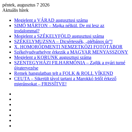
péntek, augusztus 7 2026
Aktuális hírek
Megjelent a VÁRAD augusztusi száma
SIMÓ MÁRTON – Majka nélkül. De mi lesz az
irodalommal?
Megjelent a SZÉKELYFÖLD augusztusi száma
SZÉKELYMUZSNA – Dicsértessék, „plébános úr”!
X. HOMORÓDMENTI NEMZETKÖZI FOTÓTÁBOR
Székelyudvarhelyre érkezik a MAGYAR MENYASSZONY
Megjelent a KORUNK augusztusi száma
SZENTEGYHÁZI FILHARMÓNIA – Zajlik a nyári turné
újratervezése
Remek hangulatban telt a FOLK & ROLL VÍKEND
CEUTA – Sikerült távol tartani a Marokkó felől érkező
migránsokat – FRISSÍTVE!
Facebook
X
YouTube
Instagram
Belépés
Véletlen
cikk
Oldalsáv