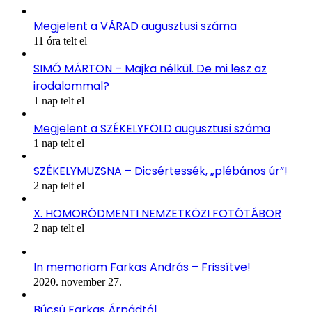
Megjelent a VÁRAD augusztusi száma
11 óra telt el
SIMÓ MÁRTON – Majka nélkül. De mi lesz az
irodalommal?
1 nap telt el
Megjelent a SZÉKELYFÖLD augusztusi száma
1 nap telt el
SZÉKELYMUZSNA – Dicsértessék, „plébános úr”!
2 nap telt el
X. HOMORÓDMENTI NEMZETKÖZI FOTÓTÁBOR
2 nap telt el
In memoriam Farkas András – Frissítve!
2020. november 27.
Búcsú Farkas Árpádtól