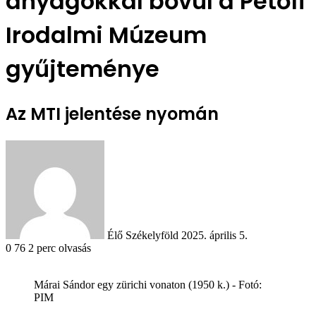
anyagokkal bővül a Petőfi
Irodalmi Múzeum
gyűjteménye
Az MTI jelentése nyomán
Send
an
email
Élő Székelyföld
2025. április 5.
0
76
2 perc olvasás
Márai Sándor egy zürichi vonaton (1950 k.) - Fotó:
PIM