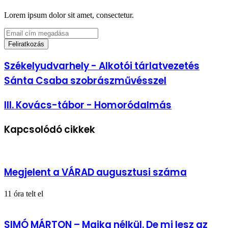
Lorem ipsum dolor sit amet, consectetur.
Email
cím
megadása
Székelyudvarhely
Székelyudvarhely - Alkotói tárlatvezetés
-
Sánta Csaba szobrászművésszel
Alkotói
tárlatvezetés
Sánta
III.
III. Kovács-tábor - Homoródalmás
Csaba
Kovács-
szobrászművésszel
tábor
Kapcsolódó cikkek
-
Homoródalmás
Megjelent a VÁRAD augusztusi száma
11 óra telt el
SIMÓ MÁRTON – Majka nélkül. De mi lesz az