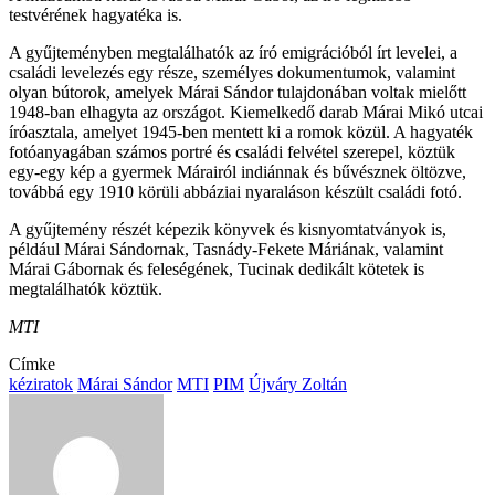
testvérének hagyatéka is.
A gyűjteményben megtalálhatók az író emigrációból írt levelei, a
családi levelezés egy része, személyes dokumentumok, valamint
olyan bútorok, amelyek Márai Sándor tulajdonában voltak mielőtt
1948-ban elhagyta az országot. Kiemelkedő darab Márai Mikó utcai
íróasztala, amelyet 1945-ben mentett ki a romok közül. A hagyaték
fotóanyagában számos portré és családi felvétel szerepel, köztük
egy-egy kép a gyermek Márairól indiánnak és bűvésznek öltözve,
továbbá egy 1910 körüli abbáziai nyaraláson készült családi fotó.
A gyűjtemény részét képezik könyvek és kisnyomtatványok is,
például Márai Sándornak, Tasnády-Fekete Máriának, valamint
Márai Gábornak és feleségének, Tucinak dedikált kötetek is
megtalálhatók köztük.
MTI
Címke
kéziratok
Márai Sándor
MTI
PIM
Újváry Zoltán
Send
an
email