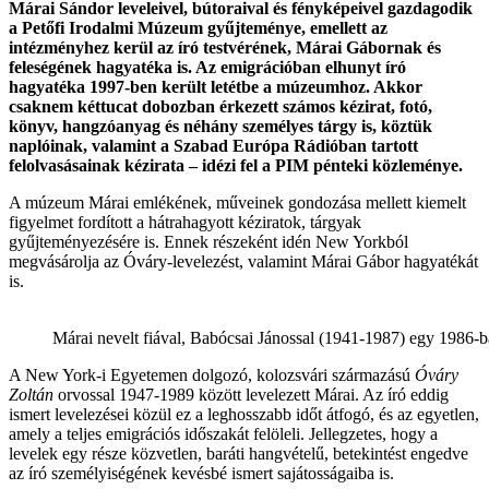
Márai Sándor leveleivel, bútoraival és fényképeivel gazdagodik
a Petőfi Irodalmi Múzeum gyűjteménye, emellett az
intézményhez kerül az író testvérének, Márai Gábornak és
feleségének hagyatéka is. Az emigrációban elhunyt író
hagyatéka 1997-ben került letétbe a múzeumhoz. Akkor
csaknem kéttucat dobozban érkezett számos kézirat, fotó,
könyv, hangzóanyag és néhány személyes tárgy is, köztük
naplóinak, valamint a Szabad Európa Rádióban tartott
felolvasásainak kézirata – idézi fel a PIM pénteki közleménye.
A múzeum Márai emlékének, műveinek gondozása mellett kiemelt
figyelmet fordított a hátrahagyott kéziratok, tárgyak
gyűjteményezésére is. Ennek részeként idén New Yorkból
megvásárolja az Óváry-levelezést, valamint Márai Gábor hagyatékát
is.
Márai nevelt fiával, Babócsai Jánossal (1941-1987) egy 1986-b
A New York-i Egyetemen dolgozó, kolozsvári származású
Óváry
Zoltán
orvossal 1947-1989 között levelezett Márai. Az író eddig
ismert levelezései közül ez a leghosszabb időt átfogó, és az egyetlen,
amely a teljes emigrációs időszakát felöleli. Jellegzetes, hogy a
levelek egy része közvetlen, baráti hangvételű, betekintést engedve
az író személyiségének kevésbé ismert sajátosságaiba is.