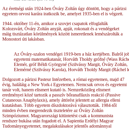
Az érettségi után 1924-ben Óváry Zoltán úgy döntött, hogy a párizsi
egyetem orvosi karára iratkozik be, amelyet 1935-ben el is végzett.
1944. október 11-én, amikor a szovjet csapatok elfoglalták
Kolozsvárt, Óváry Zoltán anyját, apját, rokonait és a vendégeket
máig tisztázatlan körülmények között ismeretlenek lemészárolták a
Monostori úti lakásban.
Az Óváry-szalon vendégei 1919-ben a ház kertjében. Balról j
egyetemi matematikatanár, Horváth Tholdy grófné (Wass Ráchel)
Elemér, gróf Béldi Györgyné (Szilvássy Margit, Óváry Zoltán,
Elemérné (Szilvássy Karola), Horváth Tholdy Margit (Ráchel l
Dolgozott a párizsi Pasteur Intézetben, a római egyetemen, majd 47
évig, haláláig a New York-i Egyetemen. Nemcsak orvos és egyetemi
tanár volt, hanem elismert kutató is. Nemzetközileg elismert
eredményei közé tartozik a passzív bőranafilaxis reakció (Passive
Cutaneous Anaphylaxis), amely áttörést jelentett az allergia elleni
kutatásban. Több egyetem díszdoktorává választották. 1984-től
minden évben megrendezik tiszteletére az Óváry Zoltán
Szimpóziumot. Magyarországi kitüntetést csak a kommunista
rendszer bukása után fogadott el. A Sapientia Erdélyi Magyar
Tudományegyetemet, megalakulásakor jelentős adománnyal