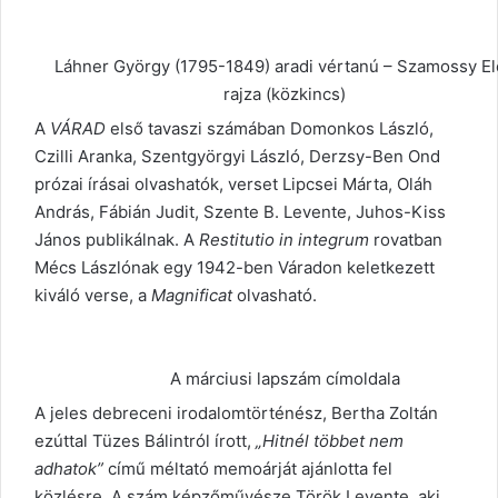
Láhner György (1795-1849) aradi vértanú – Szamossy El
rajza (közkincs)
A
VÁRAD
első tavaszi számában Domonkos László,
Czilli Aranka, Szentgyörgyi László, Derzsy-Ben Ond
prózai írásai olvashatók, verset Lipcsei Márta, Oláh
András, Fábián Judit, Szente B. Levente, Juhos-Kiss
János publikálnak. A
Restitutio in integrum
rovatban
Mécs Lászlónak egy 1942-ben Váradon keletkezett
kiváló verse, a
Magnificat
olvasható.
A márciusi lapszám címoldala
A jeles debreceni irodalomtörténész, Bertha Zoltán
ezúttal Tüzes Bálintról írott,
„Hitnél többet nem
adhatok”
című méltató memoárját ajánlotta fel
közlésre. A szám képzőművésze Török Levente, aki