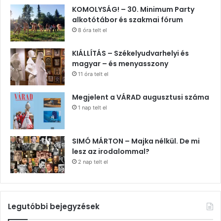
KOMOLYSÁG! – 30. Minimum Party
alkotótábor és szakmai fórum
8 óra telt el
KIÁLLÍTÁS – Székelyudvarhelyi és
magyar – és menyasszony
11 óra telt el
Megjelent a VÁRAD augusztusi száma
1 nap telt el
SIMÓ MÁRTON – Majka nélkül. De mi
lesz az irodalommal?
2 nap telt el
Legutóbbi bejegyzések