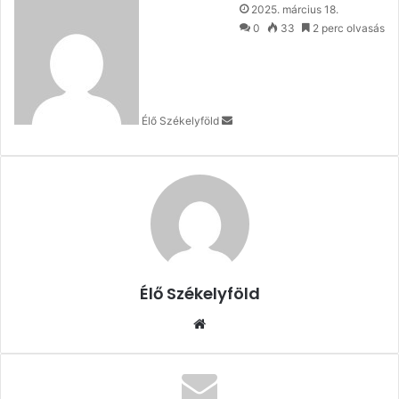
Send
2025. március 18.
an
0
33
2 perc olvasás
email
Élő Székelyföld
Élő Székelyföld
Honlap