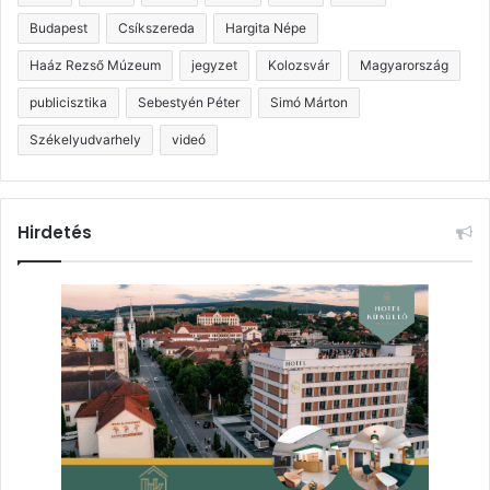
Budapest
Csíkszereda
Hargita Népe
Haáz Rezső Múzeum
jegyzet
Kolozsvár
Magyarország
publicisztika
Sebestyén Péter
Simó Márton
Székelyudvarhely
videó
Hirdetés