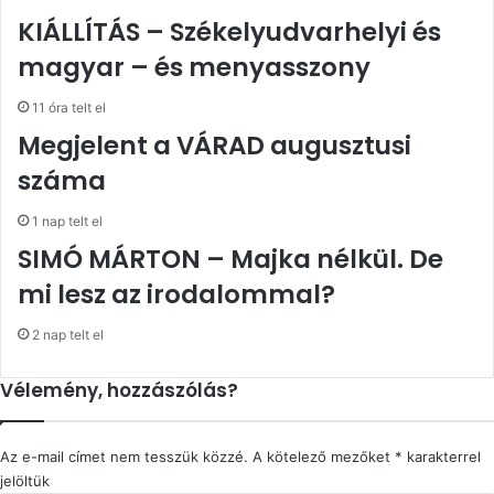
KIÁLLÍTÁS – Székelyudvarhelyi és
magyar – és menyasszony
11 óra telt el
Megjelent a VÁRAD augusztusi
száma
1 nap telt el
SIMÓ MÁRTON – Majka nélkül. De
mi lesz az irodalommal?
2 nap telt el
Vélemény, hozzászólás?
Az e-mail címet nem tesszük közzé.
A kötelező mezőket
*
karakterrel
jelöltük