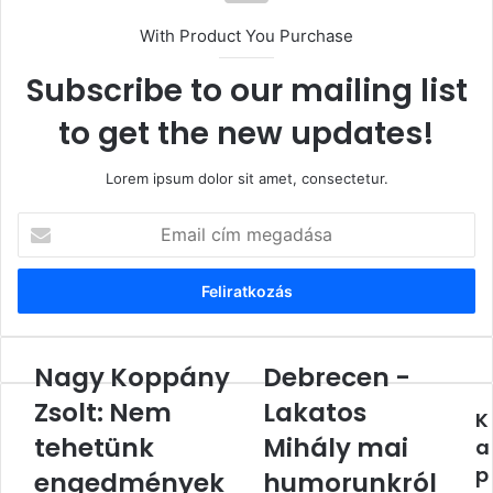
With Product You Purchase
Subscribe to our mailing list
to get the new updates!
Lorem ipsum dolor sit amet, consectetur.
Email
cím
megadása
Nagy Koppány
Debrecen -
Nagy
Debrecen
Koppány
-
Zsolt: Nem
Lakatos
K
Zsolt:
Lakatos
Nem
tehetünk
Mihály
Mihály mai
a
tehetünk
mai
p
engedmények
humorunkról
engedményeket
humorunkról