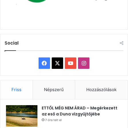
Social
Facebook
X
YouTube
Instagram
Friss
Népszerű
Hozzászólások
ETTŐL MÉG NEM ÁRAD – Megérkezett
az eső a Duna vízgyűjtőjébe
7 óra telt el