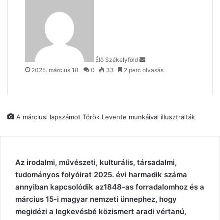
an
email
Élő Székelyföld
2025. március 18.
0
33
2 perc olvasás
A márciusi lapszámot Török Levente munkáival illusztrálták
Az irodalmi, művészeti, kulturális, társadalmi,
tudományos folyóirat 2025. évi harmadik száma
annyiban kapcsolódik az1848-as forradalomhoz és a
március 15-i magyar nemzeti ünnephez, hogy
megidézi a legkevésbé közismert aradi vértanú,