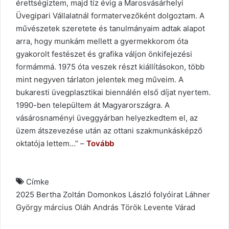
érettségiztem, majd tíz évig a Marosvásárhelyi
Üvegipari Vállalatnál formatervezőként dolgoztam. A
művészetek szeretete és tanulmányaim adtak alapot
arra, hogy munkám mellett a gyermekkorom óta
gyakorolt festészet és grafika váljon önkifejezési
formámmá. 1975 óta veszek részt kiállításokon, több
mint negyven tárlaton jelentek meg műveim. A
bukaresti üvegplasztikai biennálén első díjat nyertem.
1990-ben települtem át Magyarországra. A
vásárosnaményi üveggyárban helyezkedtem el, az
üzem átszevezése után az ottani szakmunkásképző
oktatója lettem…” –
Tovább
Címke
2025
Bertha Zoltán
Domonkos László
folyóirat
Láhner
György
március
Oláh András
Török Levente
Várad