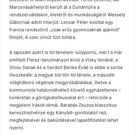
Marosvásárhelyről került át a Dunántúlra a
rendszerváltáskor, életéről és munkásságáról Wessely
Gábornak adott interjút. Lencar Péter ezúttal egy
francia rendezőnő „csak erős gyomrúaknak ajánlott”
filmjét,
A szer
címűt tűzi tollára.
A lapszám azért is történelem-súlypontú, mert a már
említett Fleisz-tanulmányon kívül a Visky Istváné, a
Silviu Sanaé és a Serdült Benke Éváé is ebbe a sorba
illeszkedik: a magyar börtön története, a második
világháború végének megpróbáltatásai, illetve a
kommunista hatalomátvételt követő egyházellenes –
konkrétan a görögkatolikusokat ért – retorziók a
megjelent írások témái. Barabás Zsuzsa klasszikus
keresztrejtvénye egy Kányádi-gondolatot rejt,
megfejtésével és beküldésével lapelőfizetést lehet
nyerni.