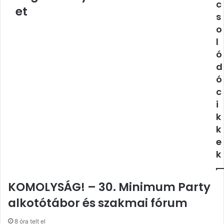
c
et
s
o
l
ó
d
ó
c
i
k
k
e
k
KOMOLYSÁG! – 30. Minimum Party
alkotótábor és szakmai fórum
8 óra telt el