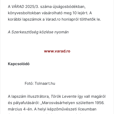
A
VÁRAD
2025/3. száma újságosbódékban,
könyvesboltokban vásárolható meg 10 lejért. A
korábbi lapszámok a
Varad.ro
honlapról tölthetők le.
A Szerkesztőség közlése nyomán
www.varad.ro
Kapcsolódó
Fotó: Tolnaart.hu
A lapszám illusztrátora,
Török Levente
így vall magáról
és pályafutásáról: „Marosvásárhelyen születtem 1956.
március 4-én. A helyi képzőművészeti líceumban