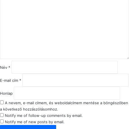
H
o
z
z
á
s
z
ó
l
á
s
Név
*
*
E-mail cím
*
Honlap
A nevem, e-mail címem, és weboldalcímem mentése a böngészőben
a következő hozzászólásomhoz.
Notify me of follow-up comments by email.
Notify me of new posts by email.