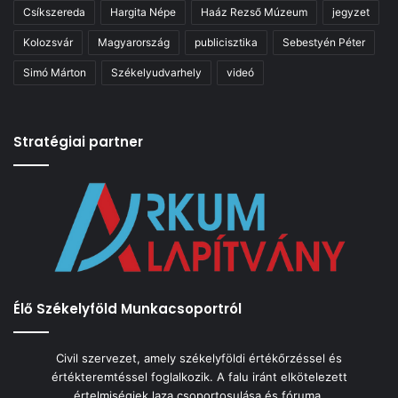
Csíkszereda
Hargita Népe
Haáz Rezső Múzeum
jegyzet
Kolozsvár
Magyarország
publicisztika
Sebestyén Péter
Simó Márton
Székelyudvarhely
videó
Stratégiai partner
Élő Székelyföld Munkacsoportról
Civil szervezet, amely székelyföldi értékőrzéssel és
értékteremtéssel foglalkozik. A falu iránt elkötelezett
értelmiségiek laza csoportosulása és fóruma.