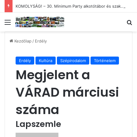
KOMOLYSÁG! – 30. Minimum Party alkotótábor és szakmai fórum
Menü
Ke
Kezdőlap
/
Erdély
Erdély
Kultúra
Szépirodalom
Történelem
Megjelent a
VÁRAD márciusi
száma
Lapszemle
Send