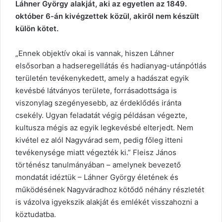
Láhner György alakját, aki az egyetlen az 1849.
október 6-án kivégzettek közül, akiről nem készült
külön kötet.
„Ennek objektív okai is vannak, hiszen Láhner
elsősorban a hadseregellátás és hadianyag-utánpótlás
területén tevékenykedett, amely a hadászat egyik
kevésbé látványos területe, forrásadottsága is
viszonylag szegényesebb, az érdeklődés iránta
csekély. Ugyan feladatát végig példásan végezte,
kultusza mégis az egyik legkevésbé elterjedt. Nem
kivétel ez alól Nagyvárad sem, pedig főleg itteni
tevékenysége miatt végezték ki.” Fleisz János
történész tanulmányában – amelynek bevezető
mondatát idéztük – Láhner György életének és
működésének Nagyváradhoz kötődő néhány részletét
is vázolva igyekszik alakját és emlékét visszahozni a
köztudatba.