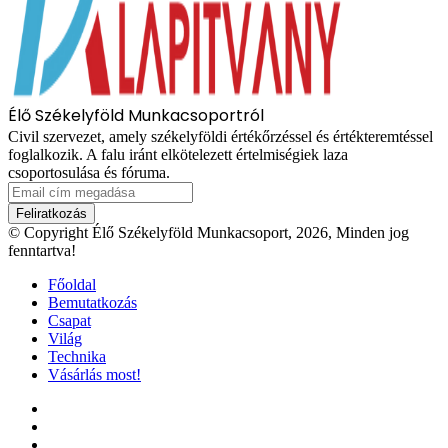
Élő Székelyföld Munkacsoportról
Civil szervezet, amely székelyföldi értékőrzéssel és értékteremtéssel
foglalkozik. A falu iránt elkötelezett értelmiségiek laza
csoportosulása és fóruma.
Email
cím
megadása
© Copyright Élő Székelyföld Munkacsoport, 2026, Minden jog
fenntartva!
Főoldal
Bemutatkozás
Csapat
Világ
Technika
Vásárlás most!
Facebook
X
YouTube