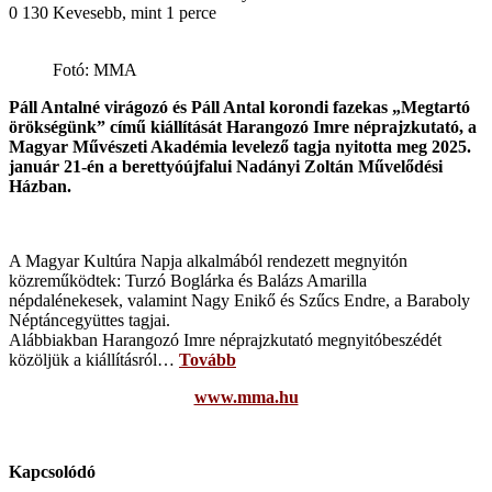
0
130
Kevesebb, mint 1 perce
Fotó: MMA
Páll Antalné virágozó és Páll Antal korondi fazekas „Megtartó
örökségünk” című kiállítását Harangozó Imre néprajzkutató, a
Magyar Művészeti Akadémia levelező tagja nyitotta meg 2025.
január 21-én a berettyóújfalui Nadányi Zoltán Művelődési
Házban.
A Magyar Kultúra Napja alkalmából rendezett megnyitón
közreműködtek: Turzó Boglárka és Balázs Amarilla
népdalénekesek, valamint Nagy Enikő és Szűcs Endre, a Baraboly
Néptáncegyüttes tagjai.
Alábbiakban Harangozó Imre néprajzkutató megnyitóbeszédét
közöljük a kiállításról…
Tovább
www.mma.hu
Kapcsolódó