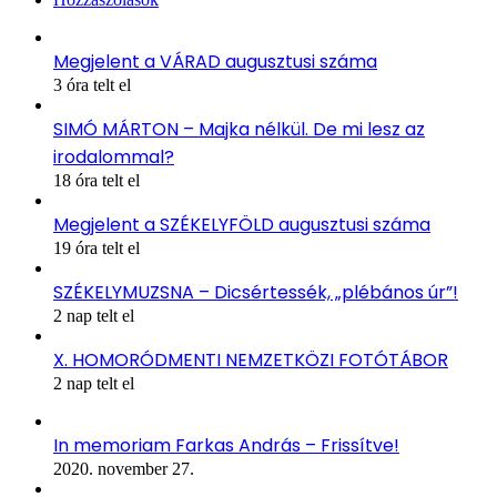
Megjelent a VÁRAD augusztusi száma
3 óra telt el
SIMÓ MÁRTON – Majka nélkül. De mi lesz az
irodalommal?
18 óra telt el
Megjelent a SZÉKELYFÖLD augusztusi száma
19 óra telt el
SZÉKELYMUZSNA – Dicsértessék, „plébános úr”!
2 nap telt el
X. HOMORÓDMENTI NEMZETKÖZI FOTÓTÁBOR
2 nap telt el
In memoriam Farkas András – Frissítve!
2020. november 27.