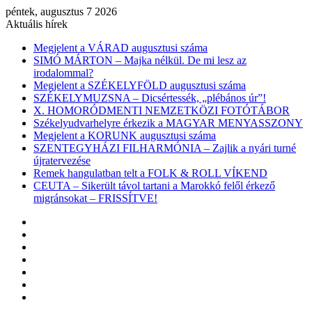
péntek, augusztus 7 2026
Aktuális hírek
Megjelent a VÁRAD augusztusi száma
SIMÓ MÁRTON – Majka nélkül. De mi lesz az
irodalommal?
Megjelent a SZÉKELYFÖLD augusztusi száma
SZÉKELYMUZSNA – Dicsértessék, „plébános úr”!
X. HOMORÓDMENTI NEMZETKÖZI FOTÓTÁBOR
Székelyudvarhelyre érkezik a MAGYAR MENYASSZONY
Megjelent a KORUNK augusztusi száma
SZENTEGYHÁZI FILHARMÓNIA – Zajlik a nyári turné
újratervezése
Remek hangulatban telt a FOLK & ROLL VÍKEND
CEUTA – Sikerült távol tartani a Marokkó felől érkező
migránsokat – FRISSÍTVE!
Facebook
X
YouTube
Instagram
Belépés
Véletlen
cikk
Oldalsáv