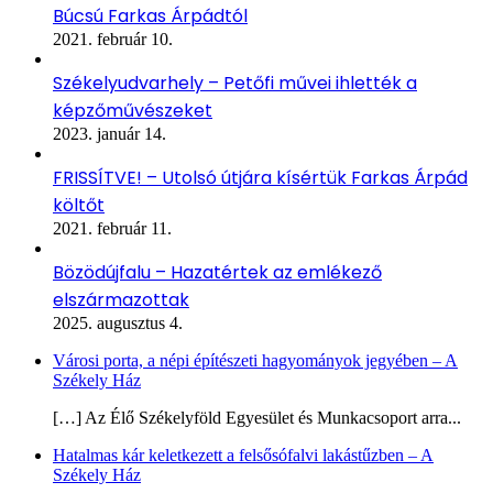
Búcsú Farkas Árpádtól
2021. február 10.
Székelyudvarhely – Petőfi művei ihlették a
képzőművészeket
2023. január 14.
FRISSÍTVE! – Utolsó útjára kísértük Farkas Árpád
költőt
2021. február 11.
Bözödújfalu – Hazatértek az emlékező
elszármazottak
2025. augusztus 4.
Városi porta, a népi építészeti hagyományok jegyében – A
Székely Ház
[…] Az Élő Székelyföld Egyesület és Munkacsoport arra...
Hatalmas kár keletkezett a felsősófalvi lakástűzben – A
Székely Ház