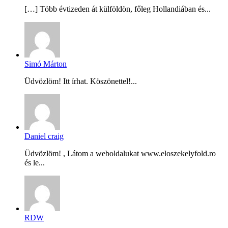
[…] Több évtizeden át külföldön, főleg Hollandiában és...
Simó Márton
Üdvözlöm! Itt írhat. Köszönettel!...
Daniel craig
Üdvözlöm! , Látom a weboldalukat www.eloszekelyfold.ro
és le...
RDW