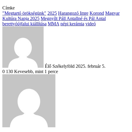
Címke
"Megtartó örökségünk"
2025
Harangozó Imre
Korond
Magyar
Kultúra Napja 2025
Megnyílt Páll Antallné és Pál Antal
berettyóújfalui kiállítása
MMA
népi kerámia
videó
Send
an
email
Élő Székelyföld
2025. február 5.
0
130
Kevesebb, mint 1 perce