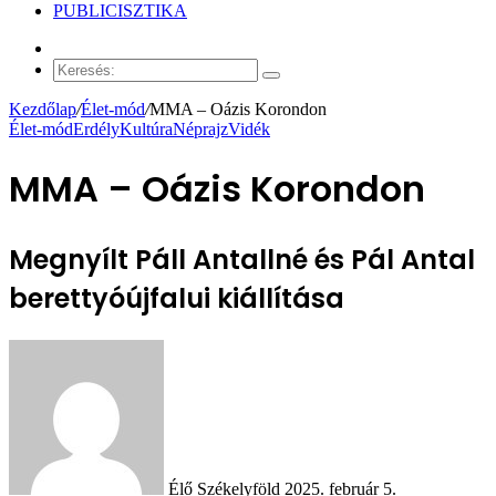
PUBLICISZTIKA
Véletlen
cikk
Keresés:
Kezdőlap
/
Élet-mód
/
MMA – Oázis Korondon
Élet-mód
Erdély
Kultúra
Néprajz
Vidék
MMA – Oázis Korondon
Megnyílt Páll Antallné és Pál Antal
berettyóújfalui kiállítása
Send
an
email
Élő Székelyföld
2025. február 5.