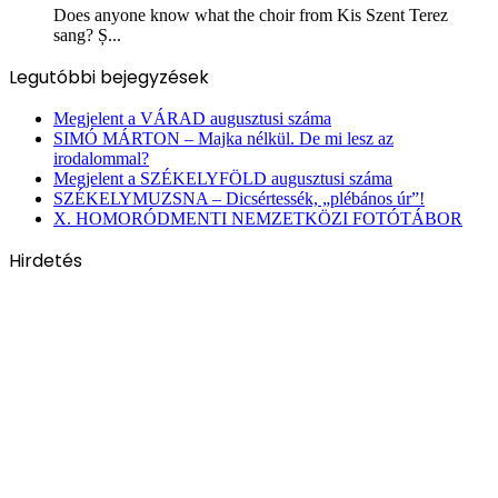
Does anyone know what the choir from Kis Szent Terez
sang? Ș...
Legutóbbi bejegyzések
Megjelent a VÁRAD augusztusi száma
SIMÓ MÁRTON – Majka nélkül. De mi lesz az
irodalommal?
Megjelent a SZÉKELYFÖLD augusztusi száma
SZÉKELYMUZSNA – Dicsértessék, „plébános úr”!
X. HOMORÓDMENTI NEMZETKÖZI FOTÓTÁBOR
Hirdetés