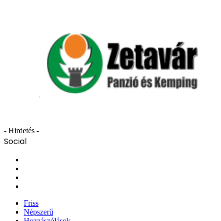
- Hirdetés -
Social
Facebook
X
YouTube
Instagram
Friss
Népszerű
Hozzászólások