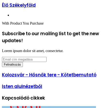
Élő Székelyföld
Honlap
With Product You Purchase
Subscribe to our mailing list to get the new
updates!
Lorem ipsum dolor sit amet, consectetur.
Email
cím
megadása
Kolozsvár
Kolozsvár - Hősnők tere - Kötetbemutató
-
Hősnők
Isten
Isten alulnézetből
tere
alulnézetből
-
Kötetbemutató
Kapcsolódó cikkek