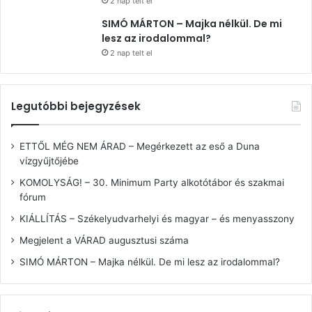
2 nap telt el
SIMÓ MÁRTON – Majka nélkül. De mi
lesz az irodalommal?
2 nap telt el
Legutóbbi bejegyzések
ETTŐL MÉG NEM ÁRAD – Megérkezett az eső a Duna
vízgyűjtőjébe
KOMOLYSÁG! – 30. Minimum Party alkotótábor és szakmai
fórum
KIÁLLÍTÁS – Székelyudvarhelyi és magyar – és menyasszony
Megjelent a VÁRAD augusztusi száma
SIMÓ MÁRTON – Majka nélkül. De mi lesz az irodalommal?