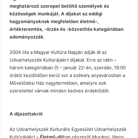
meghatározó szerepet betöltő személyek és
közösségek munkáját. A díjakat az eddigi
hagyományoknak megfelelően életmű-,
értékteremtés, -őrzés és -közvetítés kategóriában
adományozzák.
2004 óta a Magyar Kultúra Napján adják át az
Udvarhelyszék Kultúrájáért díjakat. Erre az idén –
három kategóriában (!) – január 22-én, szerdán, 18:00
órától kezdődően kerül sor a székely anyavárosban a
Művelődési Ház nagytermében, amelyre sok
szeretettel várnak minden kedves érdeklődőt.
A díjazottakról
Az Udvarhelyszék Kulturális Egyesület Udvarhelyszék
Kultúrájáért –
Életmű-díj
ban részesíti Murányi János