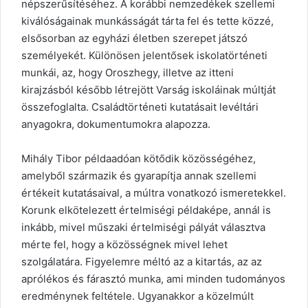
népszerűsítéséhez. A korábbi nemzedékek szellemi
kiválóságainak munkásságát tárta fel és tette közzé,
elsősorban az egyházi életben szerepet játszó
személyekét. Különösen jelentősek iskolatörténeti
munkái, az, hogy Oroszhegy, illetve az itteni
kirajzásból később létrejött Varság iskoláinak múltját
összefoglalta. Családtörténeti kutatásait levéltári
anyagokra, dokumentumokra alapozza.
Mihály Tibor példaadóan kötődik közösségéhez,
amelyből származik és gyarapítja annak szellemi
értékeit kutatásaival, a múltra vonatkozó ismeretekkel.
Korunk elkötelezett értelmiségi példaképe, annál is
inkább, mivel műszaki értelmiségi pályát választva
mérte fel, hogy a közösségnek mivel lehet
szolgálatára. Figyelemre méltó az a kitartás, az az
aprólékos és fárasztó munka, ami minden tudományos
eredménynek feltétele. Ugyanakkor a közelmúlt