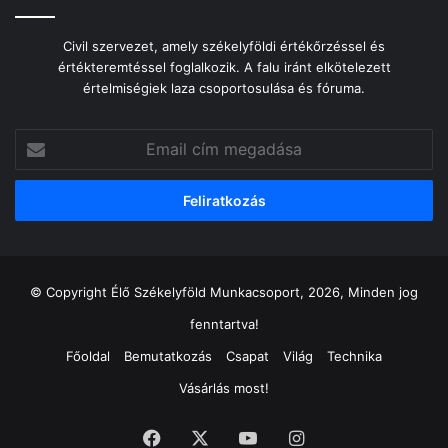
Civil szervezet, amely székelyföldi értékőrzéssel és
értékteremtéssel foglalkozik. A falu iránt elkötelezett
értelmiségiek laza csoportosulása és fóruma.
Email
cím
megadása
© Copyright Élő Székelyföld Munkacsoport, 2026, Minden jog
fenntartva!
Főoldal
Bemutatkozás
Csapat
Világ
Technika
Vásárlás most!
Facebook
X
YouTube
Instagram