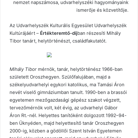
nemzet napszámosa, udvarhelyszéki hagyományaink
ismerője és közvetítője.
Az Udvarhelyszék Kulturális Egyesület Udvarhelyszék
Kultúrájáért –
Értékteremtő-díj
ban részesíti Mihály
Tibor tanárt, helytörténészt, családfakutatót.
Mihály Tibor
mérnök, tanár, helytörténész 1966-ban
született Oroszhegyen. Szülőfalujában, majd a
székelyudvarhelyi egykori katolikus, ma Tamási Áron
nevét viselő gimnáziumban tanult. 1990-ben a brassói
egyetemen mezőgazdasági gépész szakot végzett,
tervezőmérnök volt, két évig, az udvarhelyi Gábor
Áron Rt.-nél. Helyettes tanítóként dolgozott 1992–94-
ben Üknyéden, majd helyettesítő tanár Oroszhegyen
2000-ig, közben a gödöllői Szent István Egyetemen