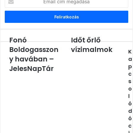
cím
megadása
Fonó
Időt őrlő
Fonó
Időt
Boldogasszony
őrlő
Boldogasszon
vízimalmok
K
havában
vízimalmok
–
y havában –
a
JelesNapTár
p
JelesNapTár
c
s
o
l
ó
d
ó
c