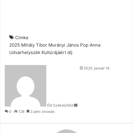
Címke
2025
Mihály Tibor
Murányi János
Pop Anna
Udvarhelyszék Kultúrájáért díj
Send
2025. január 16.
an
email
Élő Székelyföld
0
128
3 perc olvasás