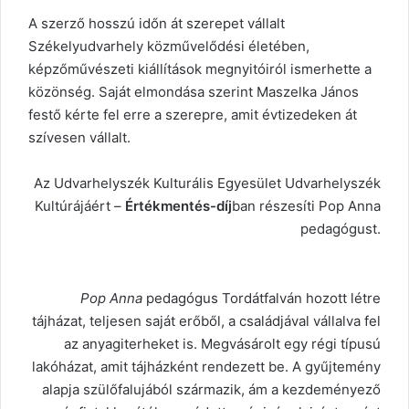
A szerző hosszú időn át szerepet vállalt
Székelyudvarhely közművelődési életében,
képzőművészeti kiállítások megnyitóiról ismerhette a
közönség. Saját elmondása szerint Maszelka János
festő kérte fel erre a szerepre, amit évtizedeken át
szívesen vállalt.
Az Udvarhelyszék Kulturális Egyesület Udvarhelyszék
Kultúrájáért –
Értékmentés-díj
ban részesíti Pop Anna
pedagógust.
Pop Anna
pedagógus Tordátfalván hozott létre
tájházat, teljesen saját erőből, a családjával vállalva fel
az anyagiterheket is. Megvásárolt egy régi típusú
lakóházat, amit tájházként rendezett be. A gyűjtemény
alapja szülőfalujából származik, ám a kezdeményező