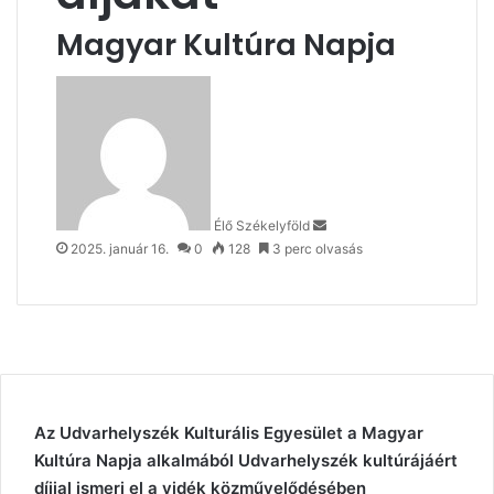
Magyar Kultúra Napja
Send
an
email
Élő Székelyföld
2025. január 16.
0
128
3 perc olvasás
Az Udvarhelyszék Kulturális Egyesület a Magyar
Kultúra Napja alkalmából Udvarhelyszék kultúrájáért
díjjal ismeri el a vidék közművelődésében