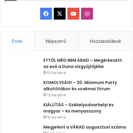
Facebook
X
YouTube
Instagram
Friss
Népszerű
Hozzászólások
ETTŐL MÉG NEM ÁRAD – Megérkezett
az eső a Duna vízgyűjtőjébe
12 óra telt el
KOMOLYSÁG! – 30. Minimum Party
alkotótábor és szakmai fórum
13 óra telt el
KIÁLLÍTÁS – Székelyudvarhelyi és
magyar – és menyasszony
16 óra telt el
Megjelent a VÁRAD augusztusi száma