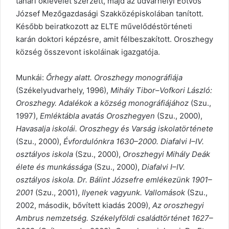
tanári oklevelet szerzett, majd az udvarhelyi Eötvös
József Mezőgazdasági Szakközépiskolában tanított.
Később beiratkozott az ELTE művelődéstörténeti
karán doktori képzésre, amit félbeszakított. Oroszhegy
község összevont iskoláinak igazgatója.
Munkái:
Őrhegy alatt. Oroszhegy monográfiája
(Székelyudvarhely, 1996),
Mihály Tibor–Vofkori László:
Oroszhegy. Adalékok a község monográfiájához
(Szu.,
1997),
Emléktábla avatás Oroszhegyen
(Szu., 2000),
Havasalja iskolái. Oroszhegy és Varság iskolatörténete
(Szu., 2000),
Évfordulónkra 1630–2000. Diafalvi I–IV.
osztályos iskola
(Szu., 2000),
Oroszhegyi Mihály Deák
élete és munkássága
(Szu., 2000),
Diafalvi I–IV.
osztályos iskola. Dr. Bálint Józsefre emlékezünk 1901–
2001
(Szu., 2001),
Ilyenek vagyunk. Vallomások
(Szu.,
2002, második, bővített kiadás 2009),
Az oroszhegyi
Ambrus nemzetség. Székelyföldi családtörténet 1627–