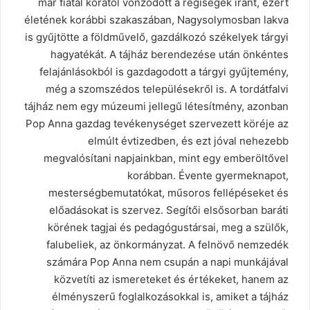
már fiatal korától vonzódott a régiségek iránt, ezért
életének korábbi szakaszában, Nagysolymosban lakva
is gyűjtötte a földművelő, gazdálkozó székelyek tárgyi
hagyatékát. A tájház berendezése után önkéntes
felajánlásokból is gazdagodott a tárgyi gyűjtemény,
még a szomszédos településekről is. A tordátfalvi
tájház nem egy múzeumi jellegű létesítmény, azonban
Pop Anna gazdag tevékenységet szervezett köréje az
elmúlt évtizedben, és ezt jóval nehezebb
megvalósítani napjainkban, mint egy emberöltővel
korábban. Évente gyermeknapot,
mesterségbemutatókat, műsoros fellépéseket és
előadásokat is szervez. Segítői elsősorban baráti
körének tagjai és pedagógustársai, meg a szülők,
falubeliek, az önkormányzat. A felnövő nemzedék
számára Pop Anna nem csupán a napi munkájával
közvetíti az ismereteket és értékeket, hanem az
élményszerű foglalkozásokkal is, amiket a tájház