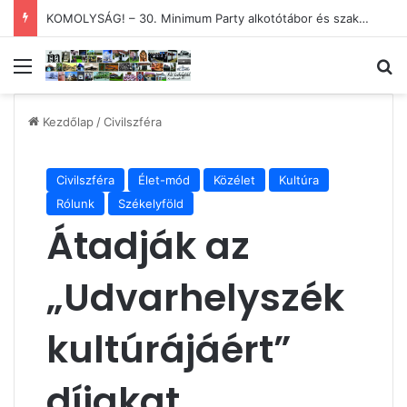
KIÁLLÍTÁS – Székelyudvarhelyi és magyar – és menyasszony
Menü
Ke
Kezdőlap
/
Civilszféra
Civilszféra
Élet-mód
Közélet
Kultúra
Rólunk
Székelyföld
Átadják az
„Udvarhelyszék
kultúrájáért”
díjakat