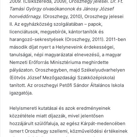
2009.
(Csíkszereda, 2009),
Oroszhegy jelesei. Dr. Ft.
Tamási György olvasókanonok és Jánosy József
honvédőrnagy.
(Oroszhegy, 2010), Oroszhegy jelesei
II. Az egyházközség szolgálatában – papok,
licenciátusok, megyebírók, kántortanítók és
harangozó-sekrestyések (Oroszhegy, 2011). 2011-ben
második díjat nyert a Helyneveink érdekességei,
tanulságai, népi magyarázatai elnevezésű, a magyar
Nemzeti Erőforrás Minisztériuma meghirdette
pályázaton. Oroszhegyben, majd Székelyudvarhelyen
(Eötvös József Mezőgazdasági Szakközépiskola)
tanított. Az oroszhegyi Petőfi Sándor Általános Iskola
igazgatója.
Helyismereti kutatásai és azok eredményeinek
közzététele miatt díjazzák, mivel jelentősen
hozzájárult szülőfaluja, az egész Kárpát-medencében
ismert Oroszhegy szellemi, közművelődési értékeinek