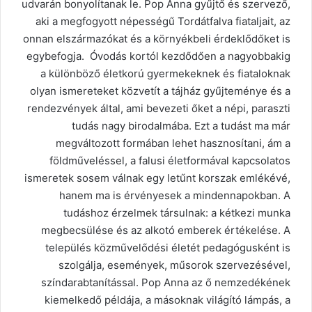
udvarán bonyolítanak le. Pop Anna gyűjtő és szervező,
aki a megfogyott népességű Tordátfalva fiataljait, az
onnan elszármazókat és a környékbeli érdeklődőket is
egybefogja. Óvodás kortól kezdődően a nagyobbakig
a különböző életkorú gyermekeknek és fiataloknak
olyan ismereteket közvetít a tájház gyűjteménye és a
rendezvények által, ami bevezeti őket a népi, paraszti
tudás nagy birodalmába. Ezt a tudást ma már
megváltozott formában lehet hasznosítani, ám a
földműveléssel, a falusi életformával kapcsolatos
ismeretek sosem válnak egy letűnt korszak emlékévé,
hanem ma is érvényesek a mindennapokban. A
tudáshoz érzelmek társulnak: a kétkezi munka
megbecsülése és az alkotó emberek értékelése. A
település közművelődési életét pedagógusként is
szolgálja, események, műsorok szervezésével,
színdarabtanítással. Pop Anna az ő nemzedékének
kiemelkedő példája, a másoknak világító lámpás, a