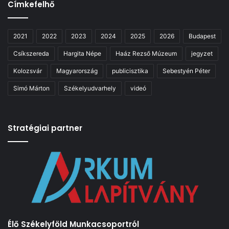
Címkefelhő
2021
2022
2023
2024
2025
2026
Budapest
Csíkszereda
Hargita Népe
Haáz Rezső Múzeum
jegyzet
Kolozsvár
Magyarország
publicisztika
Sebestyén Péter
Simó Márton
Székelyudvarhely
videó
Stratégiai partner
Élő Székelyföld Munkacsoportról