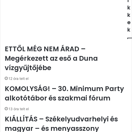
i
k
k
e
k
ETTŐL MÉG NEM ÁRAD –
Megérkezett az eső a Duna
vízgyűjtőjébe
12 óra telt el
KOMOLYSÁG! – 30. Minimum Party
alkotótábor és szakmai fórum
13 óra telt el
KIÁLLÍTÁS – Székelyudvarhelyi és
magyar – és menyasszony