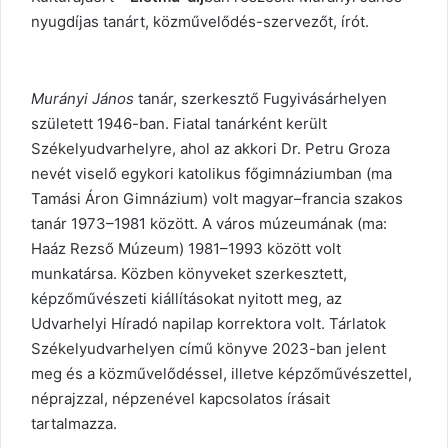
nyugdíjas tanárt, közművelődés-szervezőt, írót.
Murányi János
tanár, szerkesztő Fugyivásárhelyen
született 1946-ban. Fiatal tanárként került
Székelyudvarhelyre, ahol az akkori Dr. Petru Groza
nevét viselő egykori katolikus főgimnáziumban (ma
Tamási Áron Gimnázium) volt magyar–francia szakos
tanár 1973–1981 között. A város múzeumának (ma:
Haáz Rezső Múzeum) 1981–1993 között volt
munkatársa. Közben könyveket szerkesztett,
képzőművészeti kiállításokat nyitott meg, az
Udvarhelyi Híradó napilap korrektora volt. Tárlatok
Székelyudvarhelyen című könyve 2023-ban jelent
meg és a közművelődéssel, illetve képzőművészettel,
néprajzzal, népzenével kapcsolatos írásait
tartalmazza.