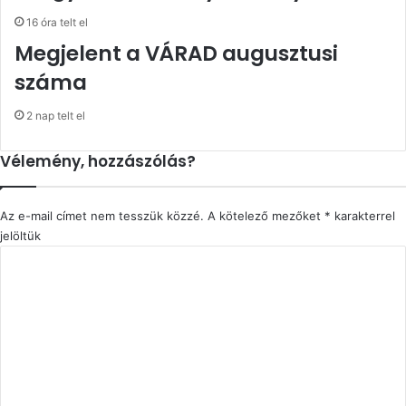
16 óra telt el
Megjelent a VÁRAD augusztusi
száma
2 nap telt el
Vélemény, hozzászólás?
Az e-mail címet nem tesszük közzé.
A kötelező mezőket
*
karakterrel
jelöltük
H
o
z
z
á
s
z
ó