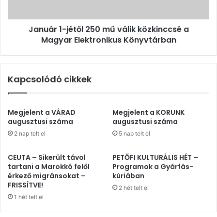
a
Magyar
Január 1-jétől 250 mű válik közkinccsé a
Elektronikus
Könyvtárban
Magyar Elektronikus Könyvtárban
Kapcsolódó cikkek
Megjelent a VÁRAD
Megjelent a KORUNK
augusztusi száma
augusztusi száma
2 nap telt el
5 nap telt el
CEUTA – Sikerült távol
PETŐFI KULTURÁLIS HÉT –
tartani a Marokkó felől
Programok a Gyárfás-
érkező migránsokat –
kúriában
FRISSÍTVE!
2 hét telt el
1 hét telt el