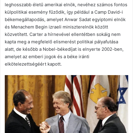
leghosszabb életű amerikai elnök, nevéhez számos fontos
külpolitikai esemény fűződik, így például a Camp David-i
békemegállapodás, amelyet Anwar Sadat egyiptomi elnök
és Menachem Begin izraeli miniszterelnök között
közvetített. Carter a hírnevével ellentétben sokáig nem
kapta meg a megfelelő elismerést politikai pályafutása
alatt, de később a Nobel-békedíjat is elnyerte 2002-ben,
amelyet az emberi jogok és a béke iránti
elkötelezettségéért kapott.