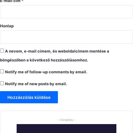
s
E-mail cím
*
*
Honlap
A nevem, e-mail címem, és weboldalcímem mentése a
böngészőben a következő hozzászólásomhoz.
Notify me of follow-up comments by email.
Notify me of new posts by email.
- Hirdetés -