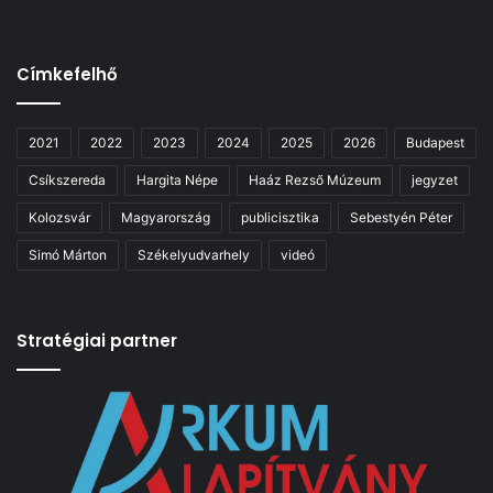
Címkefelhő
2021
2022
2023
2024
2025
2026
Budapest
Csíkszereda
Hargita Népe
Haáz Rezső Múzeum
jegyzet
Kolozsvár
Magyarország
publicisztika
Sebestyén Péter
Simó Márton
Székelyudvarhely
videó
Stratégiai partner