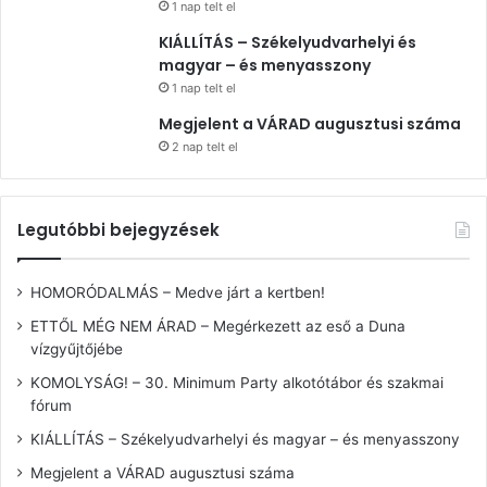
1 nap telt el
KIÁLLÍTÁS – Székelyudvarhelyi és
magyar – és menyasszony
1 nap telt el
Megjelent a VÁRAD augusztusi száma
2 nap telt el
Legutóbbi bejegyzések
HOMORÓDALMÁS – Medve járt a kertben!
ETTŐL MÉG NEM ÁRAD – Megérkezett az eső a Duna
vízgyűjtőjébe
KOMOLYSÁG! – 30. Minimum Party alkotótábor és szakmai
fórum
KIÁLLÍTÁS – Székelyudvarhelyi és magyar – és menyasszony
Megjelent a VÁRAD augusztusi száma