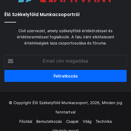
Élő Székelyföld Munkacsoportról
Civil szervezet, amely székelyföldi értékőrzéssel és
értékteremtéssel foglalkozik. A falu iránt elkötelezett
értelmiségiek laza csoportosulása és fóruma.
Email
cím
megadása
© Copyright Élő Székelyföld Munkacsoport, 2026, Minden jog
fenntartva!
Főoldal
Bemutatkozás
Csapat
Világ
Technika
Vásárlás most!