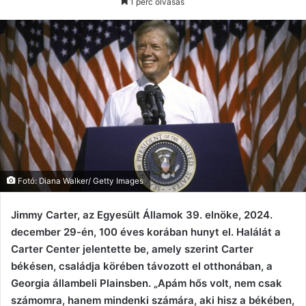
1 perc olvasás
email
Fotó: Diana Walker/ Getty Images
Jimmy Carter, az Egyesült Államok 39. elnöke, 2024.
december 29-én, 100 éves korában hunyt el. Halálát a
Carter Center jelentette be, amely szerint Carter
békésen, családja körében távozott el otthonában, a
Georgia állambeli Plainsben. „Apám hős volt, nem csak
számomra, hanem mindenki számára, aki hisz a békében,