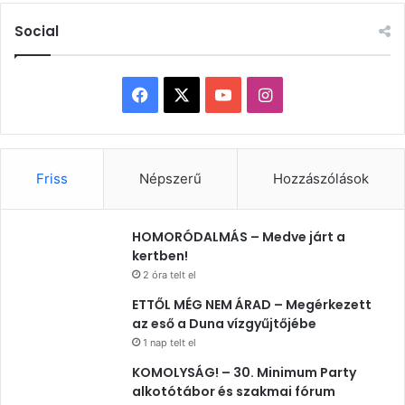
Social
Facebook
X
YouTube
Instagram
Friss
Népszerű
Hozzászólások
HOMORÓDALMÁS – Medve járt a
kertben!
2 óra telt el
ETTŐL MÉG NEM ÁRAD – Megérkezett
az eső a Duna vízgyűjtőjébe
1 nap telt el
KOMOLYSÁG! – 30. Minimum Party
alkotótábor és szakmai fórum