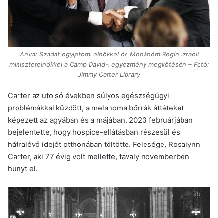
Anvar Szadat egyiptomi elnökkel és Menáhém Begín izraeli
miniszterelnökkel a Camp David-i egyezmény megkötésén – Fotó:
Jimmy Carter Library
Carter az utolsó években súlyos egészségügyi
problémákkal küzdött, a melanoma bőrrák áttéteket
képezett az agyában és a májában. 2023 februárjában
bejelentette, hogy hospice-ellátásban részesül és
hátralévő idejét otthonában töltötte. Felesége, Rosalynn
Carter, aki 77 évig volt mellette, tavaly novemberben
hunyt el.