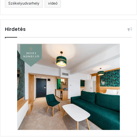
Székelyudvarhely
videó
Hirdetés