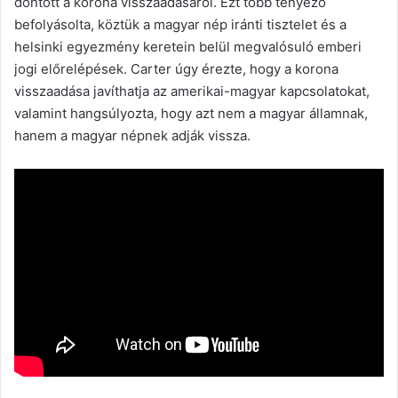
döntött a korona visszaadásáról. Ezt több tényező
befolyásolta, köztük a magyar nép iránti tisztelet és a
helsinki egyezmény keretein belül megvalósuló emberi
jogi előrelépések. Carter úgy érezte, hogy a korona
visszaadása javíthatja az amerikai-magyar kapcsolatokat,
valamint hangsúlyozta, hogy azt nem a magyar államnak,
hanem a magyar népnek adják vissza.