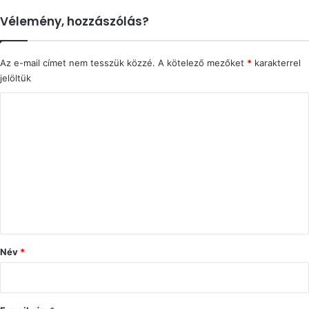
Vélemény, hozzászólás?
Az e-mail címet nem tesszük közzé.
A kötelező mezőket
*
karakterrel
jelöltük
H
o
z
z
á
s
z
ó
Név
*
l
á