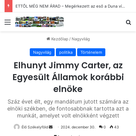
KOMOLYSÁG! – 30. Minimum Party alkotótábor és szakmai fórum
Menü
Ke
Kezdőlap
/
Nagyvilág
Nagyvilág
politika
Történelem
Elhunyt Jimmy Carter, az
Egyesült Államok korábbi
elnöke
Száz évet élt, egy mandátum jutott számára az
elnöki székben, de fontosabbnak tartotta azt a
munkát, amelyet volt elnökként végzett
Send
Élő Székelyföld
2024. december 30.
0
43
an