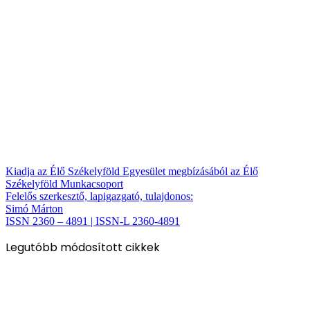
Kiadja az Élő Székelyföld Egyesület megbízásából az Élő
Székelyföld Munkacsoport
Felelős szerkesztő, lapigazgató, tulajdonos:
Simó Márton
ISSN 2360 – 4891 | ISSN-L 2360-4891
Legutóbb módosított cikkek