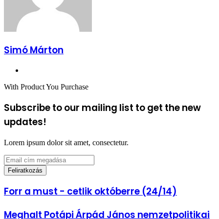
Simó Márton
Facebook
With Product You Purchase
Subscribe to our mailing list to get the new
updates!
Lorem ipsum dolor sit amet, consectetur.
Email
cím
megadása
Forr
Forr a must - cetlik októberre (24/14)
a
must
Meghalt
Meghalt Potápi Árpád János nemzetpolitikai
-