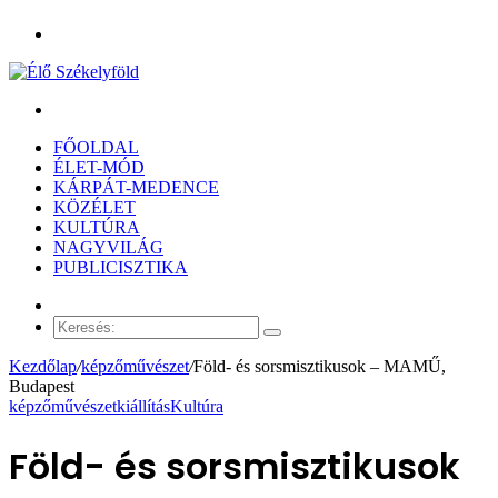
Menü
Keresés:
FŐOLDAL
ÉLET-MÓD
KÁRPÁT-MEDENCE
KÖZÉLET
KULTÚRA
NAGYVILÁG
PUBLICISZTIKA
Véletlen
cikk
Keresés:
Kezdőlap
/
képzőművészet
/
Föld- és sorsmisztikusok – MAMŰ,
Budapest
képzőművészet
kiállítás
Kultúra
Föld- és sorsmisztikusok