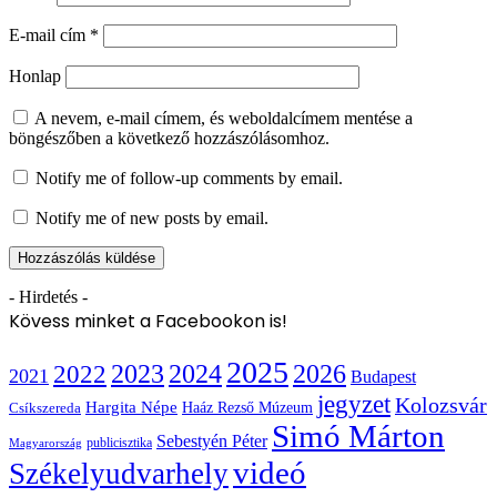
E-mail cím
*
Honlap
A nevem, e-mail címem, és weboldalcímem mentése a
böngészőben a következő hozzászólásomhoz.
Notify me of follow-up comments by email.
Notify me of new posts by email.
- Hirdetés -
Kövess minket a Facebookon is!
2025
2022
2023
2024
2026
2021
Budapest
jegyzet
Kolozsvár
Hargita Népe
Haáz Rezső Múzeum
Csíkszereda
Simó Márton
Sebestyén Péter
publicisztika
Magyarország
videó
Székelyudvarhely