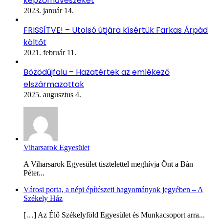
képzőművészeket
2023. január 14.
FRISSÍTVE! – Utolsó útjára kísértük Farkas Árpád
költőt
2021. február 11.
Bözödújfalu – Hazatértek az emlékező
elszármazottak
2025. augusztus 4.
Viharsarok Egyesület
A Viharsarok Egyesület tisztelettel meghívja Önt a Bán
Péter...
Városi porta, a népi építészeti hagyományok jegyében – A
Székely Ház
[…] Az Élő Székelyföld Egyesület és Munkacsoport arra...