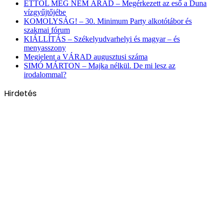
ETTŐL MÉG NEM ÁRAD – Megérkezett az eső a Duna
vízgyűjtőjébe
KOMOLYSÁG! – 30. Minimum Party alkotótábor és
szakmai fórum
KIÁLLÍTÁS – Székelyudvarhelyi és magyar – és
menyasszony
Megjelent a VÁRAD augusztusi száma
SIMÓ MÁRTON – Majka nélkül. De mi lesz az
irodalommal?
Hirdetés