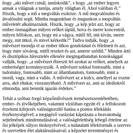
hogy „aki művet csinál, tanúskodik”, s hogy „az ember legyen
annak a világnak a tanúja, amely világban él. Ahol valóban él.”
Hiszik, hogy a mű a megváltás eszköze. A mű megvalósulni és
átvalósulni segít. Mintha magunkban és magunkon a megváltás
műveletét alkalmaznánk. Hiszik, hogy „a kép jelzi azt, hogy az
ember önmagában milyen erőket táplál, hova és merre koncentrál,
milyen hőfokon, azt, hogy mi a vágya, mitől fél, mit kíván, merre
megy, mit titkol, és mivel kérkedik?” Tudva tudják, hogy „a
művészet mondja el az ember titkos gondolatait és félelmeit és azt,
hogy mire sóvárog, mitől reszket és azt, amerre szédül.” Minden ártó
és disztópikus híresztelés ellenére megingathatatlan konoksággal
vallják, hogy: „a művészet ébreszti fel azokat az erőket, amelyek az
emberiséget kormányozzák. A művészet sokkal fontosabb, mint a
tudomány, fontosabb, mint az államhatalom, fontosabb, mint a
morál, vagy, mint a vallás. A művészet az a kulcs, amellyel az eszme
arra, akit eltakar, visszanyitható. A művészet az, ami az ideálokról
elmondja, ami bennük igazán érdekes.”
Tehát a szóban forgó képzőművészek természetszemléletében,
ember- és jövőképében, valamint vízióiban együtt él: a felfokozott
érzelemi kifejezés valóságtorzító hatása a pontos léleklátás
érzékenységével; a megigéző varázslat káprázata a beavatottság
sejtelmének mindentudásával; a valóságfelettiség lebegő értelme az
ősi jelképek súlyos titoknyelvével; a tudatalatti lélekformák a szerves
és szervetlen élet alaktársulásaival; a képzelet teremtményei és