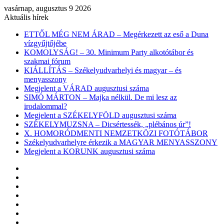
vasárnap, augusztus 9 2026
Aktuális hírek
ETTŐL MÉG NEM ÁRAD – Megérkezett az eső a Duna
vízgyűjtőjébe
KOMOLYSÁG! – 30. Minimum Party alkotótábor és
szakmai fórum
KIÁLLÍTÁS – Székelyudvarhelyi és magyar – és
menyasszony
Megjelent a VÁRAD augusztusi száma
SIMÓ MÁRTON – Majka nélkül. De mi lesz az
irodalommal?
Megjelent a SZÉKELYFÖLD augusztusi száma
SZÉKELYMUZSNA – Dicsértessék, „plébános úr”!
X. HOMORÓDMENTI NEMZETKÖZI FOTÓTÁBOR
Székelyudvarhelyre érkezik a MAGYAR MENYASSZONY
Megjelent a KORUNK augusztusi száma
Facebook
X
YouTube
Instagram
Belépés
Véletlen
cikk
Oldalsáv