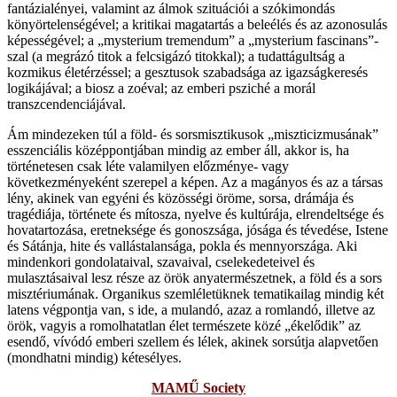
fantázialényei, valamint az álmok szituációi a szókimondás
könyörtelenségével; a kritikai magatartás a beleélés és az azonosulás
képességével; a „mysterium tremendum” a „mysterium fascinans”-
szal (a megrázó titok a felcsigázó titokkal); a tudattágultság a
kozmikus életérzéssel; a gesztusok szabadsága az igazságkeresés
logikájával; a biosz a zoéval; az emberi psziché a morál
transzcendenciájával.
Ám mindezeken túl a föld- és sorsmisztikusok „miszticizmusának”
esszenciális középpontjában mindig az ember áll, akkor is, ha
történetesen csak léte valamilyen előzménye- vagy
következményeként szerepel a képen. Az a magányos és az a társas
lény, akinek van egyéni és közösségi öröme, sorsa, drámája és
tragédiája, története és mítosza, nyelve és kultúrája, elrendeltsége és
hovatartozása, eretneksége és gonoszsága, jósága és tévedése, Istene
és Sátánja, hite és vallástalansága, pokla és mennyországa. Aki
mindenkori gondolataival, szavaival, cselekedeteivel és
mulasztásaival lesz része az örök anyatermészetnek, a föld és a sors
misztériumának. Organikus szemléletüknek tematikailag mindig két
latens végpontja van, s ide, a mulandó, azaz a romlandó, illetve az
örök, vagyis a romolhatatlan élet természete közé „ékelődik” az
esendő, vívódó emberi szellem és lélek, akinek sorsútja alapvetően
(mondhatni mindig) kétesélyes.
MAMŰ Society