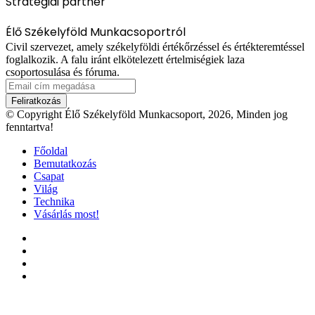
Stratégiai partner
Élő Székelyföld Munkacsoportról
Civil szervezet, amely székelyföldi értékőrzéssel és értékteremtéssel
foglalkozik. A falu iránt elkötelezett értelmiségiek laza
csoportosulása és fóruma.
Email
cím
megadása
© Copyright Élő Székelyföld Munkacsoport, 2026, Minden jog
fenntartva!
Főoldal
Bemutatkozás
Csapat
Világ
Technika
Vásárlás most!
Facebook
X
YouTube
Instagram
Facebook
X
WhatsApp
Telegram
Viber
'Fel
a