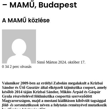
– MAMŰ, Budapest
A MAMŰ közlése
Send
an
email
Simó Márton
2024. október 17.
0
34
2 perc olvasás
Valamikor 2009-ben az erdélyi Zabolán megalakult a Krizbai
Sándor és Ütő Gusztáv által elképzelt tájmisztika csoport, amely
később 2014 táján Krizbai Sándor, Miklós Árpád és Gáspár
Gyula részvételével földmisztika csoporttá szerveződött
Magyarországon, majd a mostani kiállításon kibővült tagsággal
föld- és sorsmisztikusok
néven a folytatás reményével mutatkozik