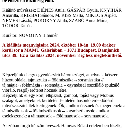
be először a közönség előtt.
Kiállító művészek: DIÉNES Attila, GÁSPÁR Gyula, KNYIHÁR
Amarilla, KRIZBAI Sándor, M. KISS Márta, MIKLÓS Árpád,
NEMES László, POKORNY Attila, SZABÓ Anna-Mária,
TÓDOR Tamás
Kurátor: NOVOTNY Tihamér
A kiállítás megnyitására 2024. október 18-án, 19.00 órakor
kerül sor a MAMŰ Galériában – 1071 Budapest, Damjanich
utca 39. Ez a kiállítás 2024. november 8-ig lesz megtekinthető.
Képzeljünk el egy egyenlőszárú háromszöget, amelynek kétszer
húzott oldalai tájmisztika↔földmisztika↔sorsmisztika //
tájmágia↔földmágia↔sorsmágia – egymással oszcilláló (pulzáló,
vibráló, rezgő) erőteret hoznak létre.
Képzeljünk el egy kört, ellipszist, gömböt, tojást vagy Möbius-
szalagot, amelyeknek kerületén-felületén hasonló érdeklődésű
művész-szatellitek keringenek. Ők, amikor éreznek és megértenek: a
tájmisztikusok↔földmisztikusok↔sorsmisztikusok; amikor
cselekszenek: a tájmágusok↔földmágusok↔sorsmágusok.
A szóban forgó képzőművészek Hamvas Béla-i értelemben hiszik,