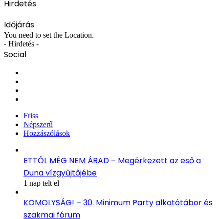
Hirdetés
Időjárás
You need to set the Location.
- Hirdetés -
Social
Facebook
X
YouTube
Instagram
Friss
Népszerű
Hozzászólások
ETTŐL MÉG NEM ÁRAD – Megérkezett az eső a
Duna vízgyűjtőjébe
1 nap telt el
KOMOLYSÁG! – 30. Minimum Party alkotótábor és
szakmai fórum