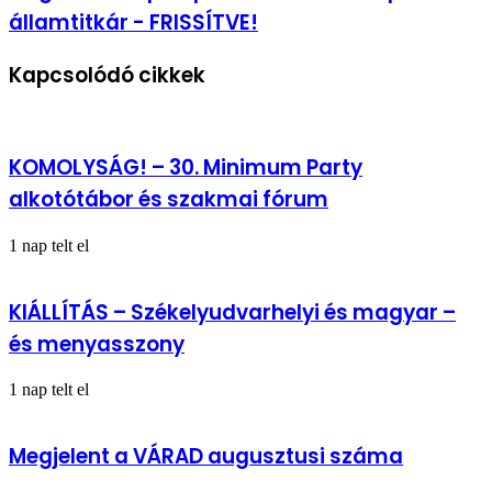
Potápi
cetlik
államtitkár - FRISSÍTVE!
Árpád
októberre
János
(24/14)
nemzetpolitikai
Kapcsolódó cikkek
államtitkár
-
FRISSÍTVE!
KOMOLYSÁG! – 30. Minimum Party
alkotótábor és szakmai fórum
1 nap telt el
KIÁLLÍTÁS – Székelyudvarhelyi és magyar –
és menyasszony
1 nap telt el
Megjelent a VÁRAD augusztusi száma