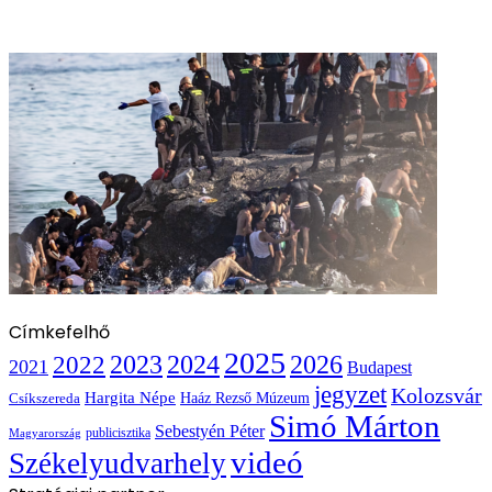
Címkefelhő
2025
2022
2023
2024
2026
2021
Budapest
jegyzet
Kolozsvár
Hargita Népe
Haáz Rezső Múzeum
Csíkszereda
Simó Márton
Sebestyén Péter
publicisztika
Magyarország
videó
Székelyudvarhely